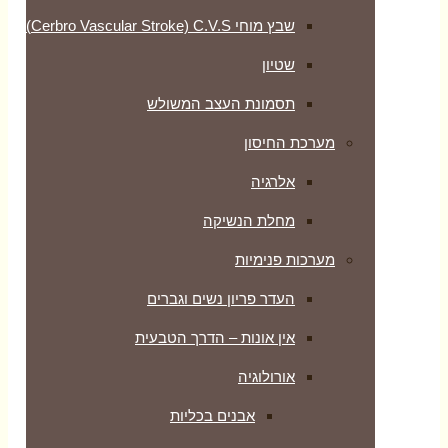
שבץ מוחי Cerbro Vascular Stroke) C.V.S)
שטיון
תסמונת העצב המשולש
מערכת החיסון
אלרגיה
מחלת הנשיקה
מערכות פנימיות
העדר פריון נשים וגברים
אין אונות – הדרך הטבעית
אורולוגיה
אבנים בכליות