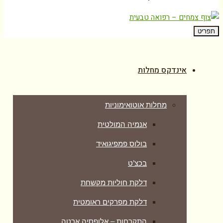
תפריט
אינדקס מחלות
מחלות אוטואימוניות
אנמיה המולטית
בולוס פמפיגואיד
בכצ’ט
דלקת חוליות מקשחת
דלקת מפרקים ראומטית
התקרחות – אלופסיה ארטה