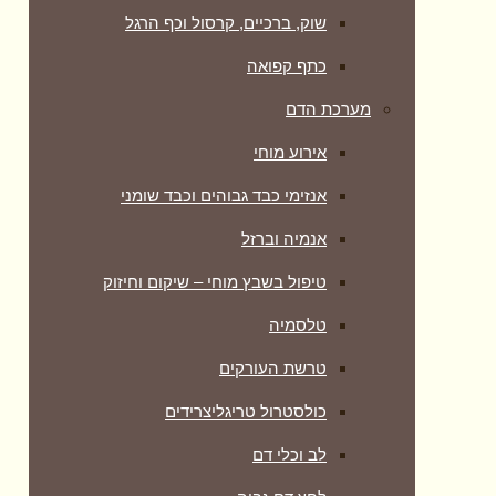
שוק, ברכיים, קרסול וכף הרגל
כתף קפואה
מערכת הדם
אירוע מוחי
אנזימי כבד גבוהים וכבד שומני
אנמיה וברזל
טיפול בשבץ מוחי – שיקום וחיזוק
טלסמיה
טרשת העורקים
כולסטרול טריגליצרידים
לב וכלי דם