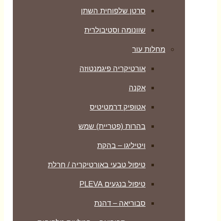
סרטן שלפוחית השתן
שוונומה וסטיבולרית
מחלות עור
אורטיקריה פיגמנטוזה
אקנה
אטופיק דרמטיטיס
בהרות (פטריית) שמש
ויטיליגו – בהקת
טיפול טבעי באורטיקריה / חרלת
טיפול בנגעים PLEVA
סבוריאה – דהנת