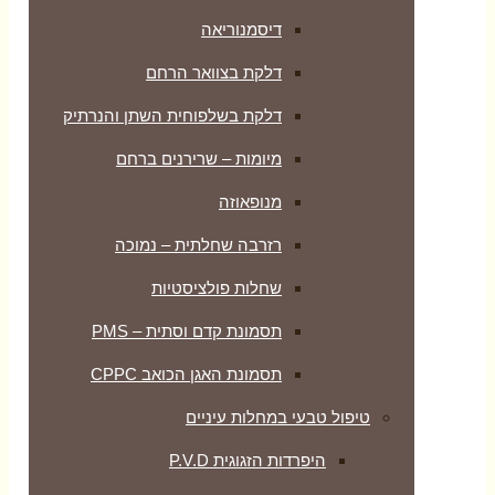
דיסמנוריאה
דלקת בצוואר הרחם
דלקת בשלפוחית השתן והנרתיק
מיומות – שרירנים ברחם
מנופאוזה
רזרבה שחלתית – נמוכה
שחלות פולציסטיות
תסמונת קדם וסתית – PMS
תסמונת האגן הכואב CPPC
טיפול טבעי במחלות עיניים
היפרדות הזגוגית P.V.D