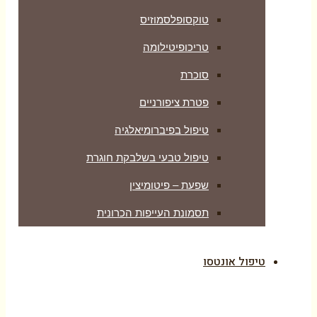
טוקסופלסמוזיס
טריכופיטילומה
סוכרת
פטרת ציפורניים
טיפול בפיברומיאלגיה
טיפול טבעי בשלבקת חוגרת
שפעת – פיטומיצין
תסמונת העייפות הכרונית
טיפול אונטסו