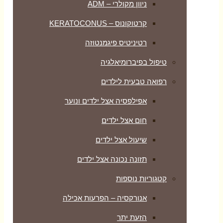
ניוון מקולרי – ADM
קרטוקונוס – KERATOCONUS
רטיניטיס פיגמנטוזה
טיפול בפיברומיאלגיה
רפואה טבעית לילדים
אפילפסיה אצל ילדים ונוער
חום אצל ילדים
שיעול אצל ילדים
תזונה נכונה אצל ילדים
קטגוריות נוספות
אנורקסיה – הפרעות אכילה
הזעת יתר