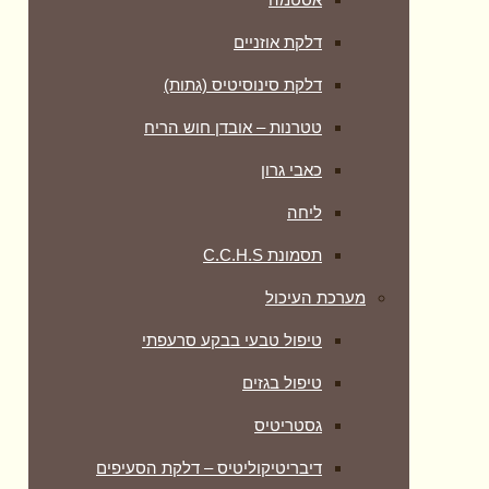
דלקת אוזניים
דלקת סינוסיטיס (גתות)
טטרנות – אובדן חוש הריח
כאבי גרון
ליחה
תסמונת C.C.H.S
מערכת העיכול
טיפול טבעי בבקע סרעפתי
טיפול בגזים
גסטריטיס
דיבריטיקוליטיס – דלקת הסעיפים