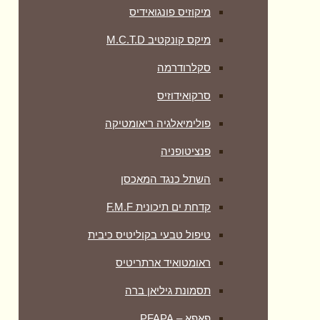
מיקוזיס פונגואידיס
מיקס קונקטיב M.C.T.D
סקלרודרמה
סרקואידוזיס
פולימיאלגיה ריאומטיקה
‏פנציטופניה
השתל כנגד המאכסן
קדחת ים תיכונית F.M.F
טיפול טבעי בקוליטיס כיבית
ראומטואיד ארתריטיס
תסמונת גיליאן ברה
פאפא – PFAPA