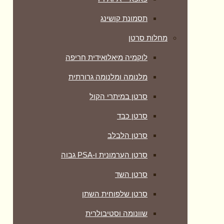
תסמונת קושינג
מחלות סרטן
לוקמיה מיאלואידית חריפה
מלנומה ומלנומה גרורתית
סרטן במיתרי הקול
סרטן כבד
סרטן הלבלב
סרטן הערמונית ו-PSA גבוה
סרטן השד
סרטן שלפוחית השתן
שוונומה וסטיבולרית