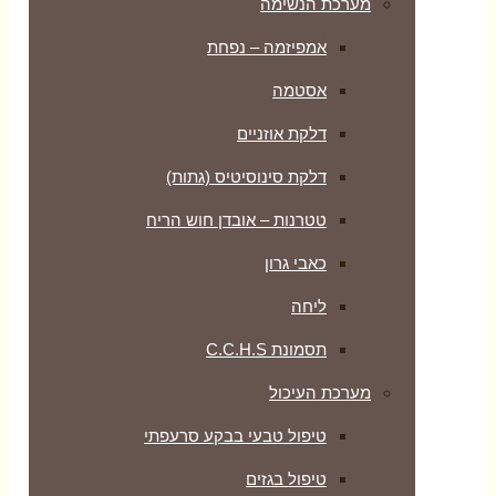
מערכת הנשימה
אמפיזמה – נפחת
אסטמה
דלקת אוזניים
דלקת סינוסיטיס (גתות)
טטרנות – אובדן חוש הריח
כאבי גרון
ליחה
תסמונת C.C.H.S
מערכת העיכול
טיפול טבעי בבקע סרעפתי
טיפול בגזים