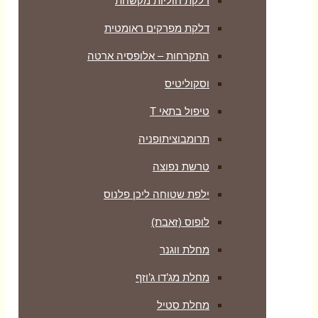
דלקת חוליות מקשחת
דלקת מפרקים ראומטית
התקרחות – אלופסיה ארטה
וסקוליטיס
טיפול בתאי T
תרומבוציתופניה
טרשת נפוצה
ילפת שטוחה ליכן פלנוס
לופוס (זאבת)
מחלת ווגנר
מחלת מג’דו ג’וזף
מחלת סטיל