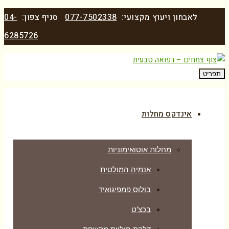
לאבחון ויעוץ מקצועי:
077-7502338
סניף צפון:
04-
6285726
תפריט
אינדקס מחלות
מחלות אוטואימוניות
אנמיה המולטית
בולוס פמפיגואיד
בכצ’ט