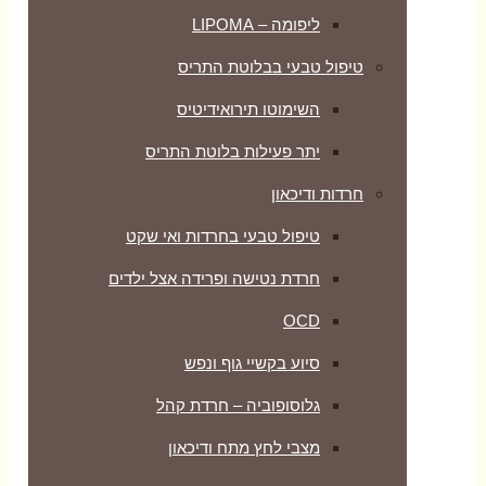
ליפומה – LIPOMA
טיפול טבעי בבלוטת התריס
השימוטו תירואידיטיס
יתר פעילות בלוטת התריס
חרדות ודיכאון
טיפול טבעי בחרדות ואי שקט
חרדת נטישה ופרידה אצל ילדים
OCD
סיוע בקשיי גוף ונפש
גלוסופוביה – חרדת קהל
מצבי לחץ מתח ודיכאון