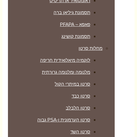
ראומטואיד ארתריטיס
תסמונת גיליאן ברה
פאפא – PFAPA
תסמונת קושינג
מחלות סרטן
לוקמיה מיאלואידית חריפה
מלנומה ומלנומה גרורתית
סרטן במיתרי הקול
סרטן כבד
סרטן הלבלב
סרטן הערמונית ו-PSA גבוה
סרטן השד