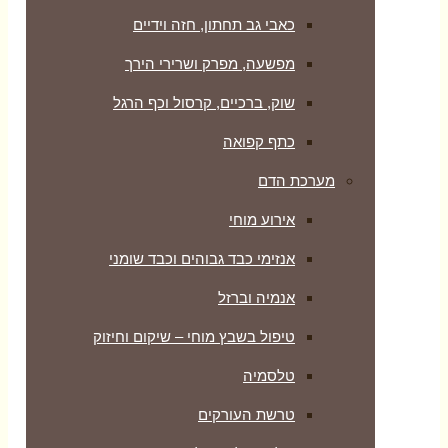
כאבי גב תחתון, חזה וידיים
מפשעה, מפרק ושרירי הירך
שוק, ברכיים, קרסול וכף הרגל
כתף קפואה
מערכת הדם
אירוע מוחי
אנזימי כבד גבוהים וכבד שומני
אנמיה וברזל
טיפול בשבץ מוחי – שיקום וחיזוק
טלסמיה
טרשת העורקים