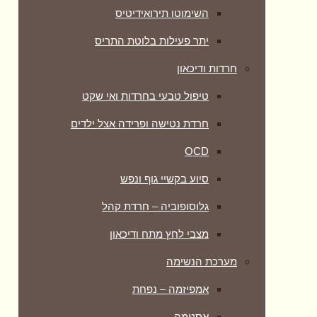
השימוטו תירואידיטיס
יתר פעילות בלוטת התריס
חרדות ודיכאון
טיפול טבעי בחרדות ואי שקט
חרדת נטישה ופרידה אצל ילדים
OCD
סיוע בקשיי גוף ונפש
גלוסופוביה – חרדת קהל
מצבי לחץ מתח ודיכאון
מערכת הנשימה
אמפיזמה – נפחת
אסטמה