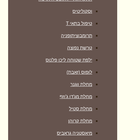
וסקוליטיס
טיפול בתאי T
תרומבוציתופניה
טרשת נפוצה
ילפת שטוחה ליכן פלנוס
לופוס (זאבת)
מחלת ווגנר
מחלת מג’דו ג’וזף
מחלת סטיל
מחלת קרוהן
מיאסטניה גראביס