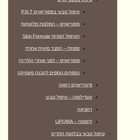
טיפול טבעי בפסוריאזיס P.N.T
פסוריאזיס – המלצות מלקוחות
הטיפול הפנימי Skin Formula
ספחת – הסבר מזווית אחרת
פסוריאזיס – לפני ואחרי (גלריה)
נספחים נוספים להבנה מעמיקה
פיטיריאזיס רוזאה
קונדילומה – טיפול טבעי
רוזציאה
ליפומה – LIPOMA
טיפול טבעי בבלוטת התריס