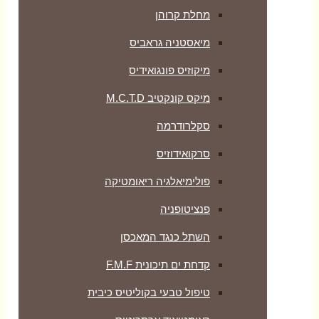
מחלת קרוהן
מיאסטניה גראביס
מיקוזיס פונגואידיס
מיקס קונקטיב M.C.T.D
סקלרודרמה
סרקואידוזיס
פולימיאלגיה ריאומטיקה
‏פנציטופניה
השתל כנגד המאכסן
קדחת ים תיכונית F.M.F
טיפול טבעי בקוליטיס כיבית