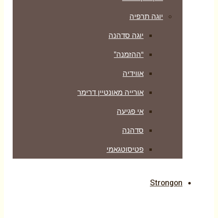
יוגה תרפיה
יוגה סדהנה
“ההזמנה”
אווידיה
אורייה מאונטיין דרימר
אי פגיעה
סדהנה
פטיסוטגאמי
Strongon