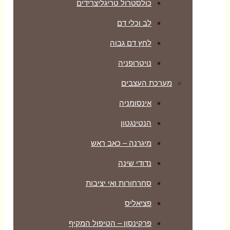
כולסטרול טריגליצרידים
לב וכלי דם
לחץ דם גבוה
נויטרופניה
מערכת העצבים
אינסומניה
הנטינגטון
מיגרנה – כאב ראש
נדודי שינה
סחרחורות ואי יציבות
פציאליס
פרקינסון – הטיפול המקיף