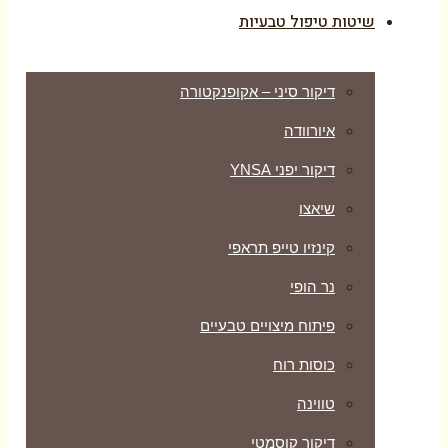
שיטות טיפול טבעיות
דיקור סיני – אקופנקטורה
איורוודה
דיקור יפני YNSA
שיאצו
קינזיו טייפ תראפי
נר הופי
פיתוח מיצויים טבעיים
כוסות רוח
טווינה
דיקור קוסמטי