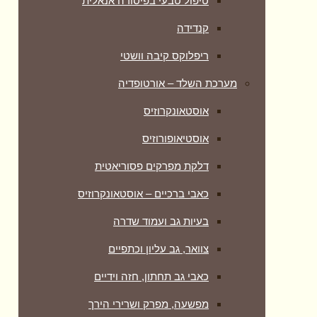
טיפול טבעי בפיסורה אנאלית
קנדידה
ריפלוקס קיבה וושטי
מערכת השלד – אורטופדיה
אוסטאונקרוזיס
אוסטיאופורוזיס
דלקת מפרקים פסוריאטית
כאבי ברכיים – אוסטאונקרוזיס
בעיות גב ועמוד שדרה
צוואר, גב עליון וכתפיים
כאבי גב תחתון, חזה וידיים
מפשעה, מפרק ושרירי הירך