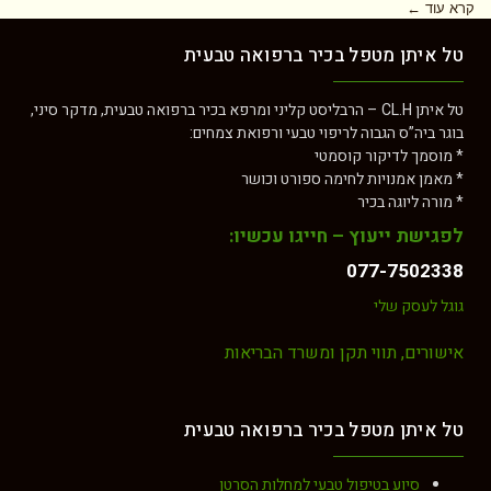
קרא עוד ←
טל איתן מטפל בכיר ברפואה טבעית
טל איתן CL.H – הרבליסט קליני ומרפא בכיר ברפואה טבעית, מדקר סיני,
בוגר ביה”ס הגבוה לריפוי טבעי ורפואת צמחים:
* מוסמך לדיקור קוסמטי
* מאמן אמנויות לחימה ספורט וכושר
* מורה ליוגה בכיר
לפגישת ייעוץ – חייגו עכשיו:
077-7502338
גוגל לעסק שלי
אישורים, תווי תקן ומשרד הבריאות
טל איתן מטפל בכיר ברפואה טבעית
סיוע בטיפול טבעי למחלות הסרטן