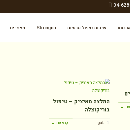
04-628
ונטסו
שיטות טיפול טבעיות
Strongon
מאמרים
ם
המלצה מאיציק – טיפול
עוד ←
בוריקוצלה
galt
קרא עוד ←