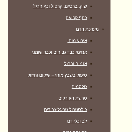
שוק, ברכיים, קרסול וכף הרגל
כתף קפואה
מערכת הדם
אירוע מוחי
אנזימי כבד גבוהים וכבד שומני
אנמיה וברזל
טיפול בשבץ מוחי – שיקום וחיזוק
טלסמיה
טרשת העורקים
כולסטרול טריגליצרידים
לב וכלי דם