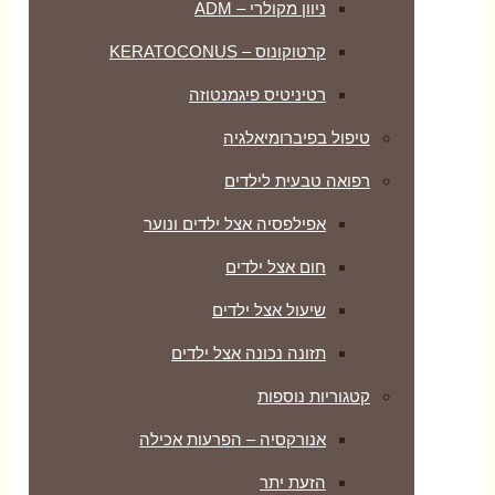
ניוון מקולרי – ADM
קרטוקונוס – KERATOCONUS
רטיניטיס פיגמנטוזה
טיפול בפיברומיאלגיה
רפואה טבעית לילדים
אפילפסיה אצל ילדים ונוער
חום אצל ילדים
שיעול אצל ילדים
תזונה נכונה אצל ילדים
קטגוריות נוספות
אנורקסיה – הפרעות אכילה
הזעת יתר