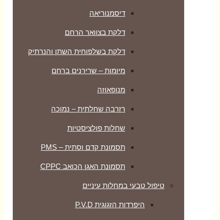
דיסמנוריאה
דלקת בצוואר הרחם
דלקת בשלפוחית השתן והנרתיק
מיומות – שרירנים ברחם
מנופאוזה
רזרבה שחלתית – נמוכה
שחלות פולציסטיות
תסמונת קדם וסתית – PMS
תסמונת האגן הכואב CPPC
טיפול טבעי במחלות עיניים
היפרדות הזגוגית P.V.D