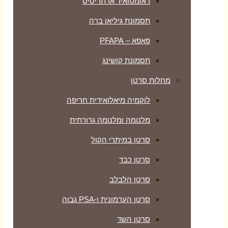
ראומטואיד ארתריטיס
תסמונת גיליאן ברה
פאפא – PFAPA
תסמונת קושינג
מחלות סרטן
לוקמיה מיאלואידית חריפה
מלנומה ומלנומה גרורתית
סרטן במיתרי הקול
סרטן כבד
סרטן הלבלב
סרטן הערמונית ו-PSA גבוה
סרטן השד