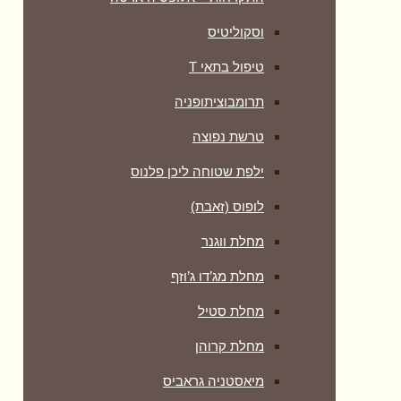
וסקוליטיס
טיפול בתאי T
תרומבוציתופניה
טרשת נפוצה
ילפת שטוחה ליכן פלנוס
לופוס (זאבת)
מחלת ווגנר
מחלת מג’דו ג’וזף
מחלת סטיל
מחלת קרוהן
מיאסטניה גראביס