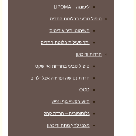
ליפומה – LIPOMA
טיפול טבעי בבלוטת התריס
השימוטו תירואידיטיס
יתר פעילות בלוטת התריס
חרדות ודיכאון
טיפול טבעי בחרדות ואי שקט
חרדת נטישה ופרידה אצל ילדים
OCD
סיוע בקשיי גוף ונפש
גלוסופוביה – חרדת קהל
מצבי לחץ מתח ודיכאון