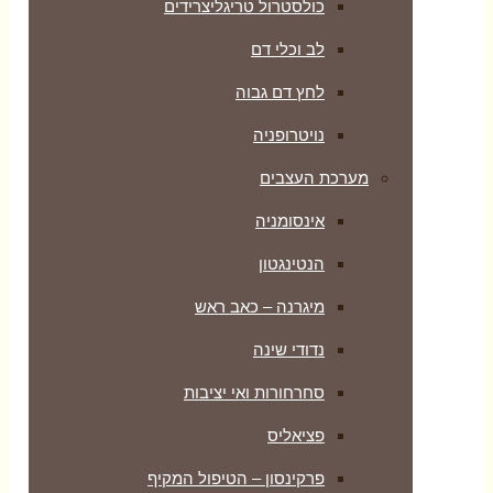
כולסטרול טריגליצרידים
לב וכלי דם
לחץ דם גבוה
נויטרופניה
מערכת העצבים
אינסומניה
הנטינגטון
מיגרנה – כאב ראש
נדודי שינה
סחרחורות ואי יציבות
פציאליס
פרקינסון – הטיפול המקיף