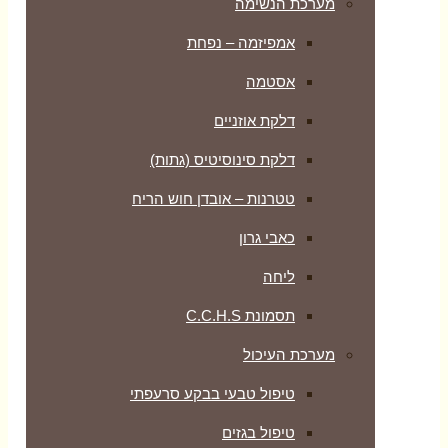
מערכת הנשימה
אמפיזמה – נפחת
אסטמה
דלקת אוזניים
דלקת סינוסיטיס (גתות)
טטרנות – אובדן חוש הריח
כאבי גרון
ליחה
תסמונת C.C.H.S
מערכת העיכול
טיפול טבעי בבקע סרעפתי
טיפול בגזים