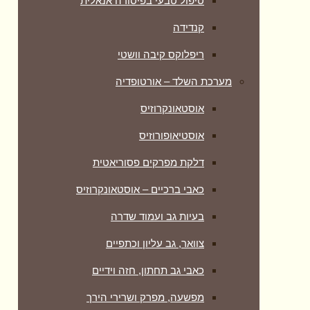
טיפול טבעי בפיסורה אנאלית
קנדידה
ריפלוקס קיבה וושטי
מערכת השלד – אורטופדיה
אוסטאונקרוזיס
אוסטיאופורוזיס
דלקת מפרקים פסוריאטית
כאבי ברכיים – אוסטאונקרוזיס
בעיות גב ועמוד שדרה
צוואר, גב עליון וכתפיים
כאבי גב תחתון, חזה וידיים
מפשעה, מפרק ושרירי הירך