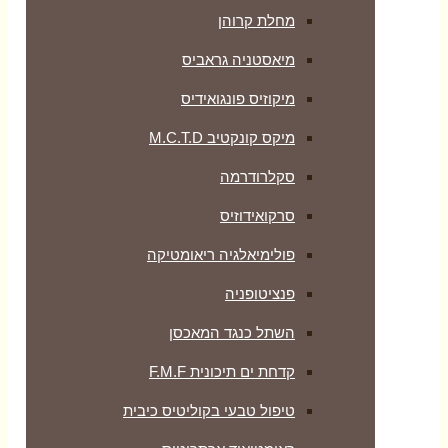
מחלת קרוהן
מיאסטניה גראביס
מיקוזיס פונגואידיס
מיקס קונקטיב M.C.T.D
סקלרודרמה
סרקואידוזיס
פולימיאלגיה ריאומטיקה
‏פנציטופניה
השתל כנגד המאכסן
קדחת ים תיכונית F.M.F
טיפול טבעי בקוליטיס כיבית