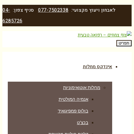
לאבחון ויעוץ מקצועי:
077-7502338
סניף צפון:
04-
6285726
תפריט
אינדקס מחלות
מחלות אוטואימוניות
אנמיה המולטית
בולוס פמפיגואיד
בכצ’ט