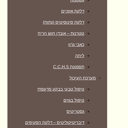
דלקת אוזניים
דלקת סינוסיטיס (גתות)
טטרנות – אובדן חוש הריח
כאבי גרון
ליחה
תסמונת C.C.H.S
מערכת העיכול
טיפול טבעי בבקע סרעפתי
טיפול בגזים
גסטריטיס
דיבריטיקוליטיס – דלקת הסעיפים