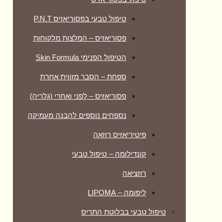
טיפול טבעי בפסוריאזיס P.N.T
פסוריאזיס – המלצות מלקוחות
הטיפול הפנימי Skin Formula
ספחת – הסבר מזווית אחרת
פסוריאזיס – לפני ואחרי (גלריה)
נספחים נוספים להבנה מעמיקה
פיטיריאזיס רוזאה
קונדילומה – טיפול טבעי
רוזציאה
ליפומה – LIPOMA
טיפול טבעי בבלוטת התריס