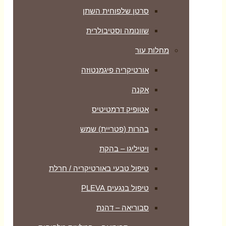
סרטן שלפוחית השתן
שוונומה וסטיבולרית
מחלות עור
אורטיקריה פיגמנטוזה
אקנה
אטופיק דרמטיטיס
בהרות (פטריית) שמש
ויטיליגו – בהקת
טיפול טבעי באורטיקריה / חרלת
טיפול בנגעים PLEVA
סבוריאה – דהנת