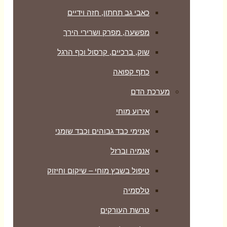
כאבי גב תחתון, חזה וידיים
מפשעה, מפרק ושרירי הירך
שוק, ברכיים, קרסול וכף הרגל
כתף קפואה
מערכת הדם
אירוע מוחי
אנזימי כבד גבוהים וכבד שומני
אנמיה וברזל
טיפול בשבץ מוחי – שיקום וחיזוק
טלסמיה
טרשת העורקים