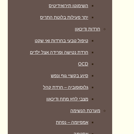
השימוטו תירואידיטיס
יתר פעילות בלוטת התריס
חרדות ודיכאון
טיפול טבעי בחרדות ואי שקט
חרדת נטישה ופרידה אצל ילדים
OCD
סיוע בקשיי גוף ונפש
גלוסופוביה – חרדת קהל
מצבי לחץ מתח ודיכאון
מערכת הנשימה
אמפיזמה – נפחת
אסטמה