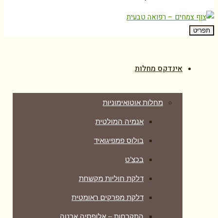
תפריט
אינדקס מחלות
מחלות אוטואימוניות
אנמיה המולטית
בולוס פמפיגואיד
בכצ’ט
דלקת חוליות מקשחת
דלקת מפרקים ראומטית
התקרחות – אלופסיה ארטה