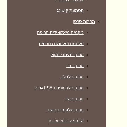
תסמונת קושינג
מחלות סרטן
לוקמיה מיאלואידית חריפה
מלנומה ומלנומה גרורתית
סרטן במיתרי הקול
סרטן כבד
סרטן הלבלב
סרטן הערמונית ו-PSA גבוה
סרטן השד
סרטן שלפוחית השתן
שוונומה וסטיבולרית