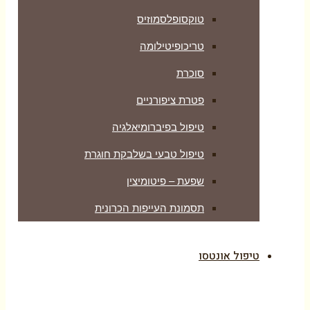
טוקסופלסמוזיס
טריכופיטילומה
סוכרת
פטרת ציפורניים
טיפול בפיברומיאלגיה
טיפול טבעי בשלבקת חוגרת
שפעת – פיטומיצין
תסמונת העייפות הכרונית
טיפול אונטסו