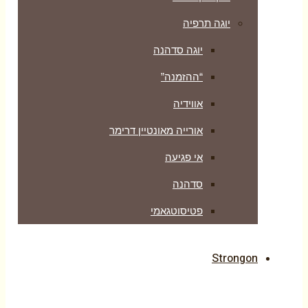
יוגה תרפיה
יוגה סדהנה
“ההזמנה”
אווידיה
אורייה מאונטיין דרימר
אי פגיעה
סדהנה
פטיסוטגאמי
Strongon