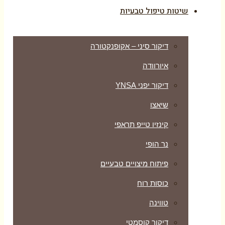
שיטות טיפול טבעיות
דיקור סיני – אקופנקטורה
איורוודה
דיקור יפני YNSA
שיאצו
קינזיו טייפ תראפי
נר הופי
פיתוח מיצויים טבעיים
כוסות רוח
טווינה
דיקור קוסמטי