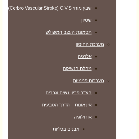
שבץ מוחי Cerbro Vascular Stroke) C.V.S)
שטיון
תסמונת העצב המשולש
מערכת החיסון
אלרגיה
מחלת הנשיקה
מערכות פנימיות
העדר פריון נשים וגברים
אין אונות – הדרך הטבעית
אורולוגיה
אבנים בכליות