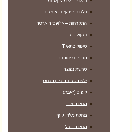
דלקת חוליות מקשחת
דלקת מפרקים ראומטית
התקרחות – אלופסיה ארטה
וסקוליטיס
טיפול בתאי T
תרומבוציתופניה
טרשת נפוצה
ילפת שטוחה ליכן פלנוס
לופוס (זאבת)
מחלת ווגנר
מחלת מג’דו ג’וזף
מחלת סטיל