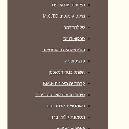
מיקוזיס פונגואידיס
מיקס קונקטיב M.C.T.D
סקלרודרמה
סרקואידוזיס
פולימיאלגיה ריאומטיקה
‏פנציטופניה
השתל כנגד המאכסן
קדחת ים תיכונית F.M.F
טיפול טבעי בקוליטיס כיבית
ראומטואיד ארתריטיס
תסמונת גיליאן ברה
פאפא – PFAPA