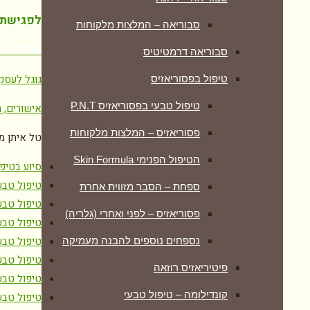
לפגישת י
סבוריאה – המלצות מלקוחות
7502338
סבוריאה דרמטיטיס
גוגל לעסק
טיפול בפסוריאזיס
טיפול טבעי בפסוריאזיס P.N.T
אישורים, ת
פסוריאזיס – המלצות מלקוחות
טל איתן מ
הטיפול הפנימי Skin Formula
סיוע בטיפ
טיפול טבע
ספחת – הסבר מזווית אחרת
טיפול טבע
פסוריאזיס – לפני ואחרי (גלריה)
טיפול טבע
טיפול טבע
נספחים נוספים להבנה מעמיקה
טיפול טבע
פיטיריאזיס רוזאה
טיפול טבעי
קונדילומה – טיפול טבעי
טיפול טבע