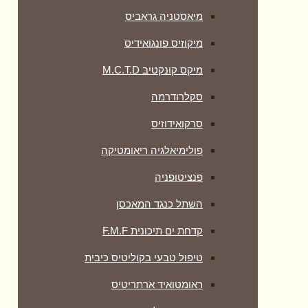
מיאסטניה גראביס
מיקוזיס פונגואידיס
מיקס קונקטיב M.C.T.D
סקלרודרמה
סרקואידוזיס
פולימיאלגיה ריאומטיקה
‏פנציטופניה
השתל כנגד המאכסן
קדחת ים תיכונית F.M.F
טיפול טבעי בקוליטיס כיבית
ראומטואיד ארתריטיס