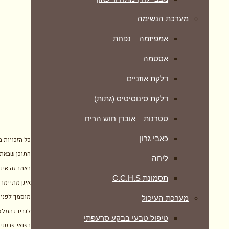
מערכת הנשימה
אמפיזמה – נפחת
אסטמה
דלקת אוזניים
דלקת סינוסיטיס (גתות)
טטרנות – אובדן חוש הריח
כאבי גרון
כל הזכויות 
התוכן שבאתר
ליחה
באתר זה אינו
תסמונת C.C.H.S
אינן מתיימרו
מוסמך לפני 
מערכת העיכול
לגביו כהמלצ
טיפול טבעי בבקע סרעפתי
רפואי פרטני