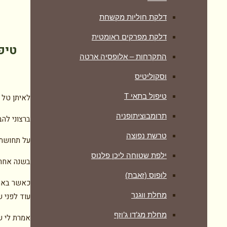
דלקת חוליות מקשחת
דלקת מפרקים ראומטית
טיפ
התקרחות – אלופסיה ארטה
וסקוליטיס
טיפול בתאי T
לאיתן טל ה
תרומבוציתופניה
ברצוני לה
טרשת נפוצה
על תחושת 
ילפת שטוחה ליכן פלנוס
בשנה אחרו
לופוס (זאבת)
כאשר באתי
מחלת ווגנר
עוד לפני 
מחלת מג’דו ג’וזף
אמרת לי ש