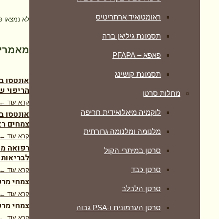
ראומטואיד ארתריטיס
לא נמצאו פ
תסמונת גיליאן ברה
מאמרים
פאפא – PFAPA
תסמונת קושינג
אונטסו ב
הריפוי ש
מחלות סרטן
קרא עוד ←
לוקמיה מיאלואידית חריפה
אונטסו ב
צמחים רא
מלנומה ומלנומה גרורתית
קרא עוד ←
רפואה מש
סרטן במיתרי הקול
לבריאות 
סרטן כבד
קרא עוד ←
צמחי מרפ
סרטן הלבלב
קרא עוד ←
צמחי מרפ
סרטן הערמונית ו-PSA גבוה
קרא עוד ←