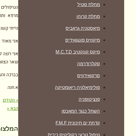
מחלת סטיל
הטיפולים כ
מרפא ותוספ
מחלת קרוהן
הייתי קשוב
מיאסטניה גראביס
מיקוזיס פונגואידיס
אני מאוד 
מיקס קונקטיב M.C.T.D
אני רוצה 
שאר הצוות
סקלרודרמה
בברכה והע
סרקואידוזיס
א.חנה
פולימיאלגיה ריאומטיקה
‏פנציטופניה
« הקודם
הבא »
השתל כנגד המאכסן
קדחת ים תיכונית F.M.F
המלצות
טיפול טבעי בקוליטיס כיבית