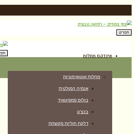
תפריט
תפר
אינדקס מחלות
מחלות אוטואימוניות
אנמיה המולטית
בולוס פמפיגואיד
בכצ’ט
דלקת חוליות מקשחת