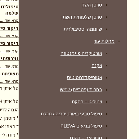
סרטן השד
טיפולים 
שלמה
סרטן שלפוחית השתן
קרא עוד ←
דיקור סי
שוונומה וסטיבולרית
קרא עוד ←
מחלות עור
דיקור סינ
קרא עוד ←
אורטיקריה פיגמנטוזה
נוירופתיה
אקנה
קרא עוד ←
משפחת דר
אטופיק דרמטיטיס
קרא עוד ←
טל איתן מ
בהרות (פטריית) שמש
ויטיליגו – בהקת
הגבוה לריפ
טיפול טבעי באורטיקריה / חרלת
* מוסמך ל
טיפול בנגעים PLEVA
* מאמן אמ
* מורה ליו
סבוריאה – דהנת