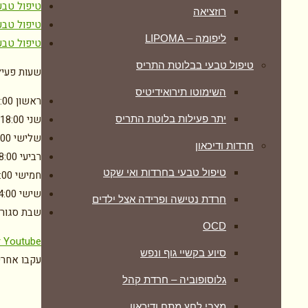
טיפול טבע
רוזציאה
טיפול טבע
ליפומה – LIPOMA
טיפול טבע
טיפול טבעי בבלוטת התריס
שעות פעיל
השימוטו תירואידיטיס
ראשון
:00
שני
-18:00
יתר פעילות בלוטת התריס
שלישי
:00
חרדות ודיכאון
רביעי
8:00
טיפול טבעי בחרדות ואי שקט
חמישי
:00
שישי
4:00
חרדת נטישה ופרידה אצל ילדים
שבת
סגור
OCD
r
Youtube
סיוע בקשיי גוף ונפש
עקבו אחרינ
גלוסופוביה – חרדת קהל
מצבי לחץ מתח ודיכאון