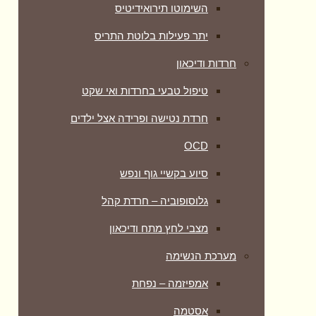
השימוטו תירואידיטיס
יתר פעילות בלוטת התריס
חרדות ודיכאון
טיפול טבעי בחרדות ואי שקט
חרדת נטישה ופרידה אצל ילדים
OCD
סיוע בקשיי גוף ונפש
גלוסופוביה – חרדת קהל
מצבי לחץ מתח ודיכאון
מערכת הנשימה
אמפיזמה – נפחת
אסטמה