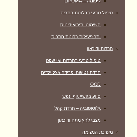
ליפומה – LIPOMA
טיפול טבעי בבלוטת התריס
השימוטו תירואידיטיס
יתר פעילות בלוטת התריס
חרדות ודיכאון
טיפול טבעי בחרדות ואי שקט
חרדת נטישה ופרידה אצל ילדים
OCD
סיוע בקשיי גוף ונפש
גלוסופוביה – חרדת קהל
מצבי לחץ מתח ודיכאון
מערכת הנשימה