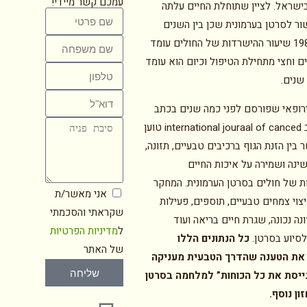
עמכם קשר מיידי!
ישראל. לציין שתוחלת החיים עלתה
ר לסרטן בערמונית שכן בין השנים
1985-1987 שיעור ההישרדות של החולים עומד
ם וחצי מתחילת הטיפול וכיום הוא עומד
שנים.
רופאי שפורסם לפני כמה שנים בכתב
עת חשוב international jouraal of canced טוען
בין הזנת הגוף ברכיבים טבעיים, תזונה,
שינה ושמירה על איכות החיים
 של חולים בסרטן הערמונית. המחקר
אני מאשר/ת
צוי צמחים טבעיים, תוספים, פעילות
שקראתי והסכמתי
ונה נכונה, שגרת חיים בריאה ועוד
ל
מדיניות הפרטיות
סיוע בסרטן.
כל הנתונים הללו
של האתר
את הטענה שהדרך הטבעית מעניקה
שליחה
גייסת את כל הכוחות” למלחמה בסרטן
ון נוסף.