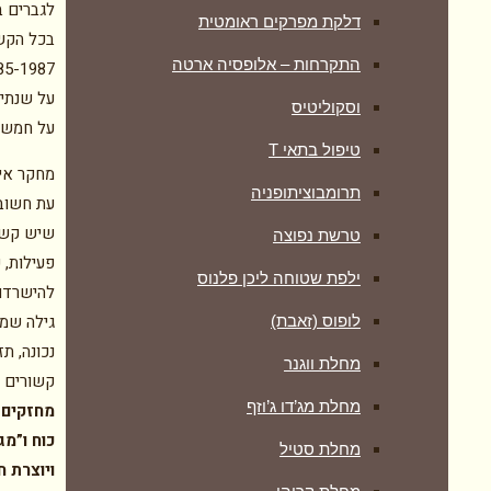
לגברים ב
דלקת מפרקים ראומטית
בכל הקשו
התקרחות – אלופסיה ארטה
על שנתיי
וסקוליטיס
על חמש 
טיפול בתאי T
מחקר אי
תרומבוציתופניה
שיש קשר 
טרשת נפוצה
פעילות, 
ילפת שטוחה ליכן פלנוס
להישרדות
גילה שמי
לופוס (זאבת)
נכונה, תז
מחלת ווגנר
קשורים ל
מחלת מג’דו ג’וזף
מחזקים 
כוח ו”מ
מחלת סטיל
ויוצרת חז