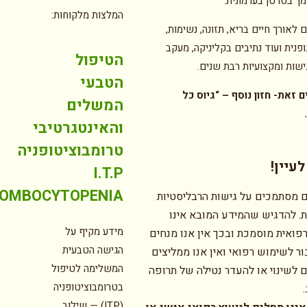
מך בסרטן בערמונית.
המלצות מלקוחות:
 לאורך חיים בריא, תזונה, נשימות,
ופנית ועוד נתיבים בקליניקה, מעקב
הטיפול
ישות ומקצועיות רבת שנים.
הטבעי
ים זאת-
חזון נוסף –
“גיוס כל
המשלים
והאינטגרטיבי
טרומבוציטופניה
עיין!
I.T.P
OMBOCYTOPENIA
 מסתמכים על גישות הרבליסטיות
ת. להדגיש שהמידע המובא אינו
מידע מקיף על
פואית מוסמכת ובכך אין אנו מנחים
הגישה הטבעית
ר לשימוש רפואי ואין אנו ממליצים
המשלימה לטיפול
ם לשינוי או להעדר נטילה של תרופה
בטרומבוציטופניה
(ITP) — שילוב