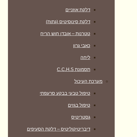
דלקת אוזניים
דלקת סינוסיטיס (גתות)
טטרנות – אובדן חוש הריח
כאבי גרון
ליחה
תסמונת C.C.H.S
מערכת העיכול
טיפול טבעי בבקע סרעפתי
טיפול בגזים
גסטריטיס
דיבריטיקוליטיס – דלקת הסעיפים