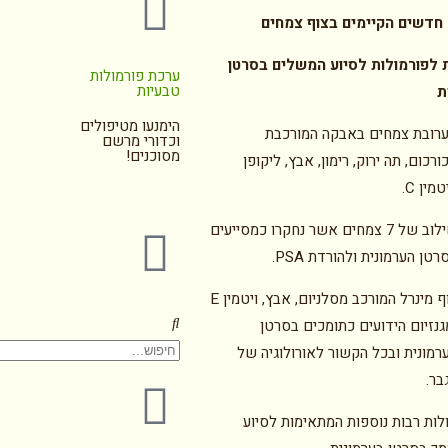
 חדשים הקיימים בצוף צמחים
 לפורמולות לסיוע המשלים בסרטן
ערכת פורמולות
טבעיות
ת
הימנעו מטיפולים
רובת צמחים באבקה המורכבת
וכדורי מרשם
מסוכנים!
ורכום, תה ירוק, רימון, אבץ, ליקופן
טמין C.
שילוב של 7 צמחים אשר נחקרו כמסייעים
רטן הערמונית ולהורדת PSA.
צוף מינרל המורכב מסלניום, אבץ, ויטמין E
גנזיום הידועים כתומכים בסרטן
רמונית ובכל הקשור לאורולוגיה של
בר.
ולות רבות נוספות המתאימות לסיוע