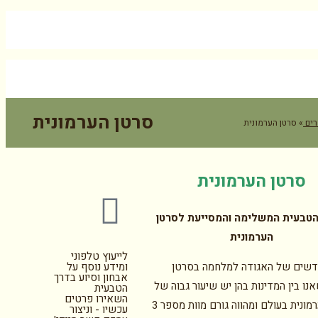
וץ מקצועי:
077-7502338
סניף צפון:
04-6285726
סרטן הערמונית
ים
»
סרטן הערמונית
סרטן הערמונית
טבעית המשלימה והמסייעת לסרטן
הערמונית
לייעוץ טלפוני
חדשים של האגודה למלחמה בסרטן
ומידע נוסף על
אבחון וסיוע בדרך
נו בין המדינות בהן יש שיעור גבוה של
הטבעית
השאירו פרטים
סרטן הערמונית בעולם ומהווה גורם מוות מספר 3
עכשיו - וניצור