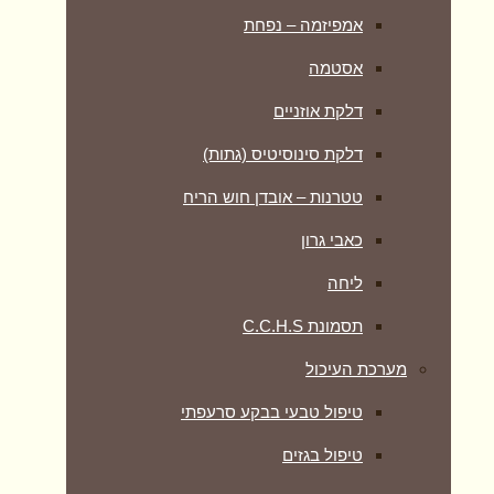
אמפיזמה – נפחת
אסטמה
דלקת אוזניים
דלקת סינוסיטיס (גתות)
טטרנות – אובדן חוש הריח
כאבי גרון
ליחה
תסמונת C.C.H.S
מערכת העיכול
טיפול טבעי בבקע סרעפתי
טיפול בגזים