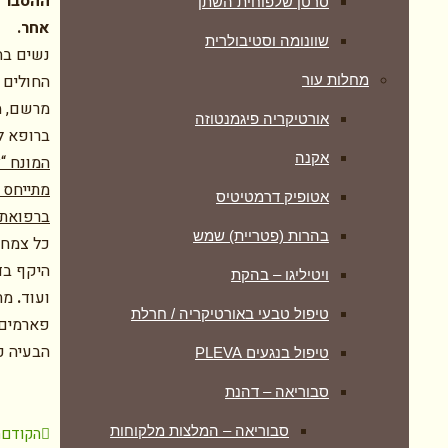
ההסבר א
סרטן שלפוחית השתן
אחר.
שוונומה וסטיבולרית
נשים בהי
החולים ב
מחלות עור
מרשם, מ
אורטיקריה פיגמנטוזה
ברופא ל
אקנה
המונח “
מתייחס 
אטופיק דרמטיטיס
ברפואת 
בהרות (פטריית) שמש
כל צמח 
היקף בדו
ויטיליגו – בהקת
ועוד
.
מת
טיפול טבעי באורטיקריה / חרלת
פארמים,
הבעיה כ
טיפול בנגעים PLEVA
סבוריאה – דהנת
סבוריאה – המלצות מלקוחות
הקודם
ה