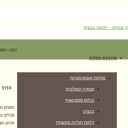
לאבחון ויע
יט
ראשי
»
מאמר
אינדקס מחלות
מחלות אוטואימוניות
הדרך ה
אנמיה המולטית
בולוס פמפיגואיד
נתונים 
בכצ’ט
מגלים שא
דלקת חוליות מקשחת