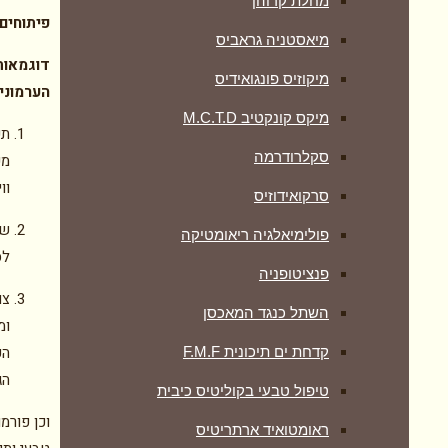
מחלת קרוהן
פיתוחים
מיאסטניה גראביס
דוגמאות
מיקוזיס פונגואידיס
הערמוני
מיקס קונקטיב M.C.T.D
תע
סקלרודרמה
מכ
ווי
סרקואידוזיס
פולימיאלגיה ריאומטיקה
לס
‏פנציטופניה
השתל כנגד המאכסן
ומ
הע
קדחת ים תיכונית F.M.F
הג
טיפול טבעי בקוליטיס כיבית
וכן פורמ
ראומטואיד ארתריטיס