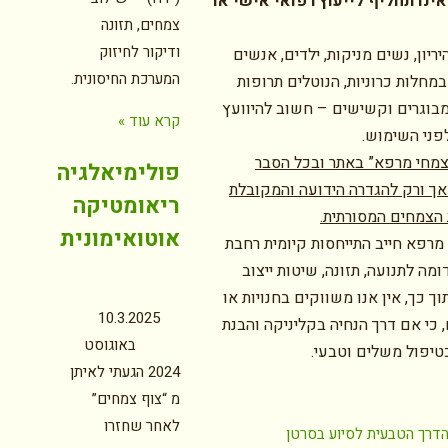
ינו תחליף לייעוץ רפואי אישי או
צמחים, תזונה
ודיקור לחיזוק
ריון, נשים מניקות, ילדים, אנשים
המערכת החיסונית.
מחלות כרוניות, הנוטלים תרופות
בוגרים וקשישים – חשוב להיוועץ
קרא עוד »
פני השימוש.
צמחי מרפא” באתר ובכל הסבר
פולימיאלגיה
אך ורק להגדרה הידועה והמקובלת
ריאומטיקה
הצמחים המסורתית.
אוטואימונית
מרפא חייב התייחסות קיומית רחבת
מה לתנועה, תזונה, שיטות ייצוב
וך כך, אין אנו משווקים בחנויות או
10.3.2025
 כי אם דרך הנחיה בקליניקה והבנת
באוגוסט
טיפול משלים וטבעי.
2024 הגעתי לאיתן
מ “צוף צמחים”
לאחר שחזרו
דרך הטבעית לסיוע בסרטן