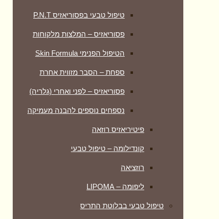
טיפול טבעי בפסוריאזיס P.N.T
פסוריאזיס – המלצות מלקוחות
הטיפול הפנימי Skin Formula
ספחת – הסבר מזווית אחרת
פסוריאזיס – לפני ואחרי (גלריה)
נספחים נוספים להבנה מעמיקה
פיטיריאזיס רוזאה
קונדילומה – טיפול טבעי
רוזציאה
ליפומה – LIPOMA
טיפול טבעי בבלוטת התריס