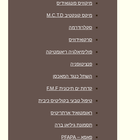
מיקוזיס פונגואידיס
מיקס קונקטיב M.C.T.D
סקלרודרמה
סרקואידוזיס
פולימיאלגיה ריאומטיקה
‏פנציטופניה
השתל כנגד המאכסן
קדחת ים תיכונית F.M.F
טיפול טבעי בקוליטיס כיבית
ראומטואיד ארתריטיס
תסמונת גיליאן ברה
פאפא – PFAPA