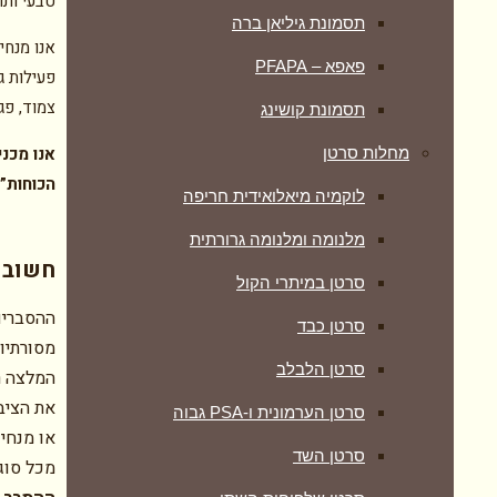
טבעי ותו
תסמונת גיליאן ברה
אנו מנחים
פאפא – PFAPA
פעילות ג
צמוד, פג
תסמונת קושינג
אנו מכנ
מחלות סרטן
הכוחות”.
לוקמיה מיאלואידית חריפה
מלנומה ומלנומה גרורתית
חשוב ל
סרטן במיתרי הקול
ההסברים
סרטן כבד
מסורתיו
סרטן הלבלב
המלצה ר
את הציבו
סרטן הערמונית ו-PSA גבוה
או מנחי
סרטן השד
מכל סוג.