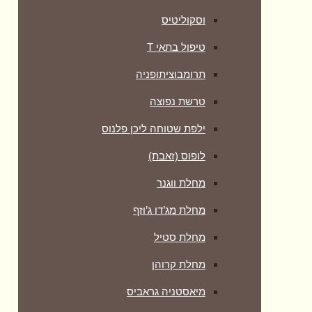
וסקוליטיס
טיפול בתאי T
תרומבוציתופניה
טרשת נפוצה
ילפת שטוחה ליכן פלנוס
לופוס (זאבת)
מחלת ווגנר
מחלת מג’דו ג’וזף
מחלת סטיל
מחלת קרוהן
מיאסטניה גראביס