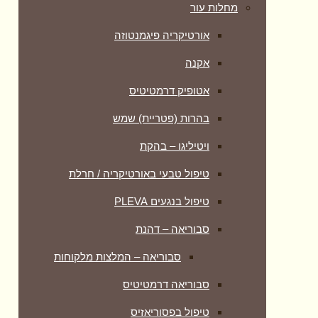
מחלות עור
אורטיקריה פיגמנטוזה
אקנה
אטופיק דרמטיטיס
בהרות (פטריית) שמש
ויטיליגו – בהקת
טיפול טבעי באורטיקריה / חרלת
טיפול בנגעים PLEVA
סבוריאה – דהנת
סבוריאה – המלצות מלקוחות
סבוריאה דרמטיטיס
טיפול בפסוריאזיס