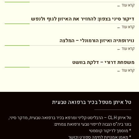
קרא עוד ←
דיקור סיני בצפון: להחזיר את האיזון לגוף ולנפש
קרא עוד ←
נוירופתיה ואיזון הורמונלי – המלצה
קרא עוד ←
משפחת דרורי – דלקת בוושט
קרא עוד ←
טל איתן מטפל בכיר ברפואה טבעית
טל איתן CL.H – הרבליסט קליני ומרפא בכיר ברפואה טבעית, מדקר סיני,
בוגר ביה”ס הגבוה לריפוי טבעי ורפואת צמחים:
* מוסמך לדיקור קוסמטי
* מאמן אמנויות לחימה ספורט וכושר