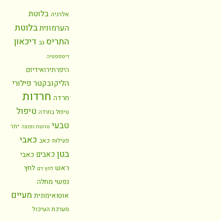
בלוטת
אלרגיה
בלוטת
הערמונית
התריס
דיכאון
גב
דיספפסיה
היפרתירואידיזם
הליקובקטר פילורי
חרדות
חרדה
טיפול
טיפול בחרדה
טבעי
יתר
טרשת נפוצה
כאבי
כאב
פעילות
בטן
כאבים
כאבי
ראש
לחץ
לחץ דם
נפשי
מחלה
מעיים
אוטואימונית
מערכת העיכול