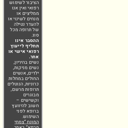
הציבור לשימוש
רפואי ואין אנו
ממליצים או
מנחים לשינוי או
להעדר נטילה
של תרופה מכל
סוג.
ההסבר אינו
תחליף לייעוץ
רפואי אישי או
אחר.
נשים בהיריון,
נשים מניקות,
ילדים, אנשים
החולים במחלות
כרוניות, הנוטלים
תרופות מרשם,
מבוגרים
וקשישים –
חשוב להיוועץ
ברופא לפני
השימוש.
המונח “צמחי
מרפא” באתר