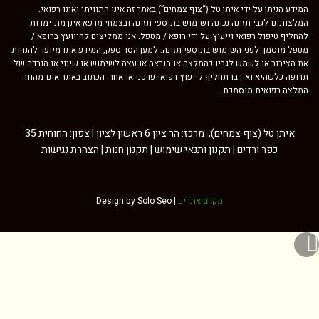
 ידי איתן טל (“צוף צמחים”) באתר זה אינו התוויתי ואינו רפואי.
י תזונה נכונה ושימוש בתוספי תזונה ובצמחי מרפא אינן מתיימרות
רפואי וייעוץ על ידי רופא / מטפל. אנו ממליצים להיוועץ ברופא /
ני השימוש בתוספי תזונה. למען הסר ספק, המידע אינו מיועד להנחות
לשמש לגביו כהמלצה או הוראה או עצה לשימוש או שינוי או הורדה של
ואין בו תחליף לייעוץ רפואי פרטני או אחר. הכתוב באתר אינו מהווה
 מוסמכת.
איתן טל (צוף צמחים), מרכז: הר ציון 6 ראשון לציון | צפון: החוחית 35
רדים |
תקנון ותנאי שימוש
|
תקנון חנות
|
הצהרת נגישות
מקדם אתרים
Design by Solo Seo |