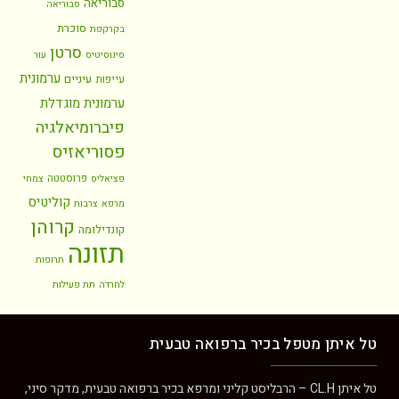
סבוריאה
סבוריאה
סוכרת
בקרקפת
סרטן
סינוסיטיס
עור
ערמונית
עיניים
עייפות
ערמונית מוגדלת
פיברומיאלגיה
פסוריאזיס
פרוסטטה
פציאליס
צמחי
קוליטיס
מרפא
צרבות
קרוהן
קונדילומה
תזונה
תרופות
לחרדה
תת פעילות
 מטפל בכיר ברפואה טבעית
טל איתן CL.H – הרבליסט קליני ומרפא בכיר ברפואה טבעית, מדקר סיני,