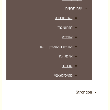
יוגה תרפיה
יוגה סדהנה
“ההזמנה”
אווידיה
אורייה מאונטיין דרימר
אי פגיעה
סדהנה
פטיסוטגאמי
Strongon