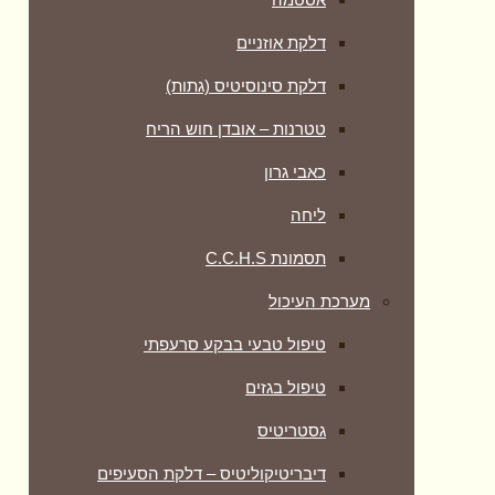
דלקת אוזניים
דלקת סינוסיטיס (גתות)
טטרנות – אובדן חוש הריח
כאבי גרון
ליחה
תסמונת C.C.H.S
מערכת העיכול
טיפול טבעי בבקע סרעפתי
טיפול בגזים
גסטריטיס
דיבריטיקוליטיס – דלקת הסעיפים