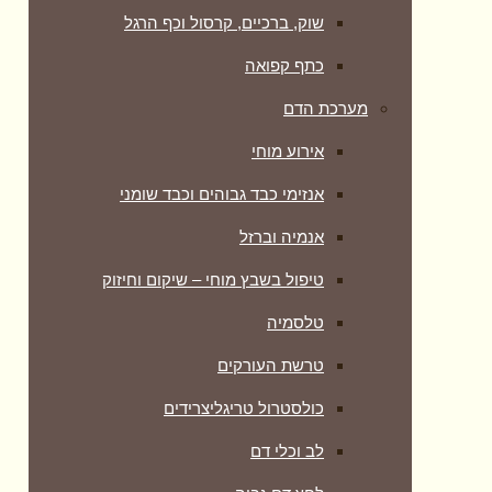
שוק, ברכיים, קרסול וכף הרגל
כתף קפואה
מערכת הדם
אירוע מוחי
אנזימי כבד גבוהים וכבד שומני
אנמיה וברזל
טיפול בשבץ מוחי – שיקום וחיזוק
טלסמיה
טרשת העורקים
כולסטרול טריגליצרידים
לב וכלי דם