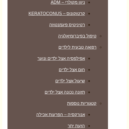
ניוון מקולרי – ADM
קרטוקונוס – KERATOCONUS
רטיניטיס פיגמנטוזה
טיפול בפיברומיאלגיה
רפואה טבעית לילדים
אפילפסיה אצל ילדים ונוער
חום אצל ילדים
שיעול אצל ילדים
תזונה נכונה אצל ילדים
קטגוריות נוספות
אנורקסיה – הפרעות אכילה
הזעת יתר