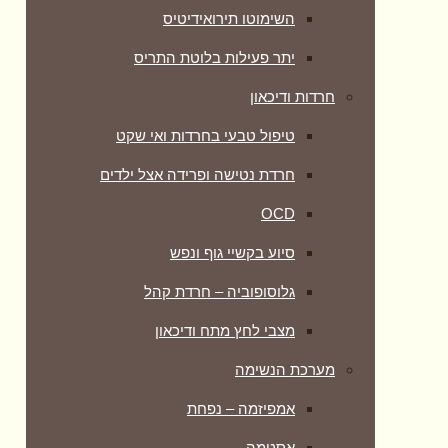
השימוטו תירואידיטיס
יתר פעילות בלוטת התריס
חרדות ודיכאון
טיפול טבעי בחרדות ואי שקט
חרדת נטישה ופרידה אצל ילדים
OCD
סיוע בקשיי גוף ונפש
גלוסופוביה – חרדת קהל
מצבי לחץ מתח ודיכאון
מערכת הנשימה
אמפיזמה – נפחת
אסטמה