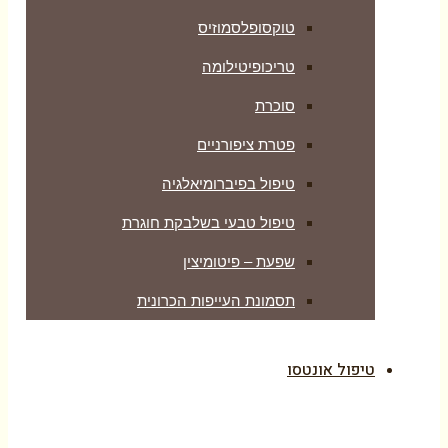
טוקסופלסמוזיס
טריכופיטילומה
סוכרת
פטרת ציפורניים
טיפול בפיברומיאלגיה
טיפול טבעי בשלבקת חוגרת
שפעת – פיטומיצין
תסמונת העייפות הכרונית
טיפול אונטסו