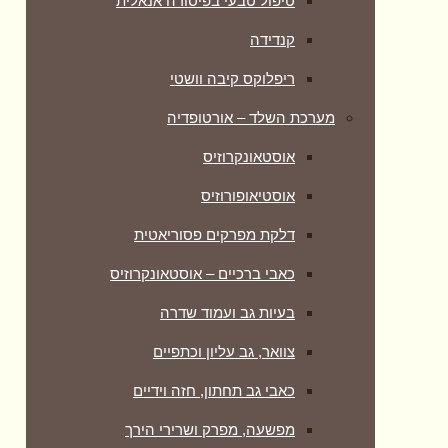
טיפול טבעי בפיסורה אנאלית
קנדידה
ריפלוקס קיבה וושטי
מערכת השלד – אורטופדיה
אוסטאונקרוזיס
אוסטיאופורוזיס
דלקת מפרקים פסוריאטית
כאבי ברכיים – אוסטאונקרוזיס
בעיות גב ועמוד שדרה
צוואר, גב עליון וכתפיים
כאבי גב תחתון, חזה וידיים
מפשעה, מפרק ושרירי הירך