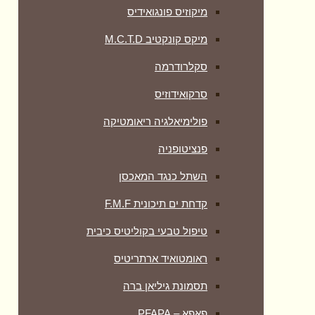
מיקוזיס פונגואידיס
מיקס קונקטיב M.C.T.D
סקלרודרמה
סרקואידוזיס
פולימיאלגיה ריאומטיקה
‏פנציטופניה
השתל כנגד המאכסן
קדחת ים תיכונית F.M.F
טיפול טבעי בקוליטיס כיבית
ראומטואיד ארתריטיס
תסמונת גיליאן ברה
פאפא – PFAPA