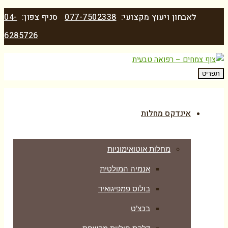
לאבחון ויעוץ מקצועי:
077-7502338
סניף צפון:
04-
6285726
תפריט
אינדקס מחלות
מחלות אוטואימוניות
אנמיה המולטית
בולוס פמפיגואיד
בכצ’ט