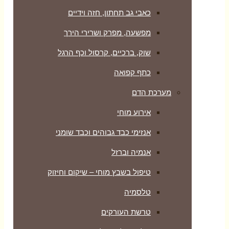
כאבי גב תחתון, חזה וידיים
מפשעה, מפרק ושרירי הירך
שוק, ברכיים, קרסול וכף הרגל
כתף קפואה
מערכת הדם
אירוע מוחי
אנזימי כבד גבוהים וכבד שומני
אנמיה וברזל
טיפול בשבץ מוחי – שיקום וחיזוק
טלסמיה
טרשת העורקים