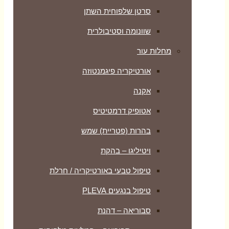
סרטן שלפוחית השתן
שוונומה וסטיבולרית
מחלות עור
אורטיקריה פיגמנטוזה
אקנה
אטופיק דרמטיטיס
בהרות (פטריית) שמש
ויטיליגו – בהקת
טיפול טבעי באורטיקריה / חרלת
טיפול בנגעים PLEVA
סבוריאה – דהנת