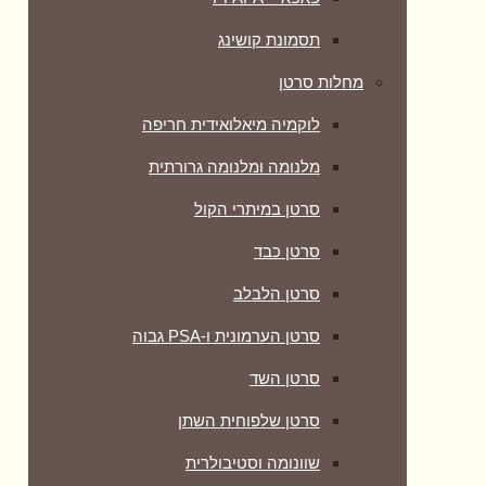
תסמונת קושינג
מחלות סרטן
לוקמיה מיאלואידית חריפה
מלנומה ומלנומה גרורתית
סרטן במיתרי הקול
סרטן כבד
סרטן הלבלב
סרטן הערמונית ו-PSA גבוה
סרטן השד
סרטן שלפוחית השתן
שוונומה וסטיבולרית