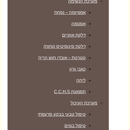
מערכת הנשימה
אמפיזמה – נפחת
אסטמה
דלקת אוזניים
דלקת סינוסיטיס (גתות)
טטרנות – אובדן חוש הריח
כאבי גרון
ליחה
תסמונת C.C.H.S
מערכת העיכול
טיפול טבעי בבקע סרעפתי
טיפול בגזים