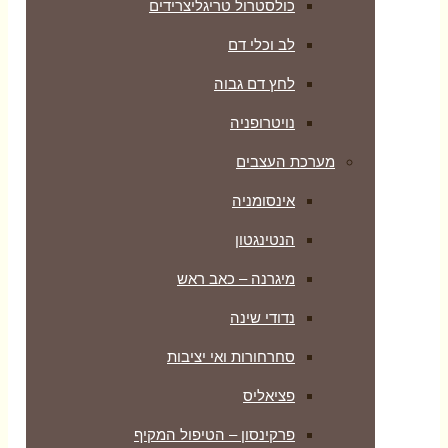
כולסטרול טריגליצרידים
לב וכלי דם
לחץ דם גבוה
נויטרופניה
מערכת העצבים
אינסומניה
הנטינגטון
מיגרנה – כאב ראש
נדודי שינה
סחרחורות ואי יציבות
פציאליס
פרקינסון – הטיפול המקיף