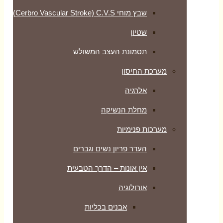
שבץ מוחי Cerbro Vascular Stroke) C.V.S)
שטיון
תסמונת העצב המשולש
מערכת החיסון
אלרגיה
מחלת הנשיקה
מערכות פנימיות
העדר פריון נשים וגברים
אין אונות – הדרך הטבעית
אורולוגיה
אבנים בכליות