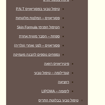
טיפול טבעי בפסוריאזיס P.N.T
פסוריאזיס – המלצות מלקוחות
הטיפול הפנימי Skin Formula
ספחת – הסבר מזווית אחרת
פסוריאזיס – לפני ואחרי (גלריה)
נספחים נוספים להבנה מעמיקה
פיטיריאזיס רוזאה
קונדילומה – טיפול טבעי
רוזציאה
ליפומה – LIPOMA
טיפול טבעי בבלוטת התריס