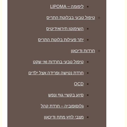
ליפומה – LIPOMA
טיפול טבעי בבלוטת התריס
השימוטו תירואידיטיס
יתר פעילות בלוטת התריס
חרדות ודיכאון
טיפול טבעי בחרדות ואי שקט
חרדת נטישה ופרידה אצל ילדים
OCD
סיוע בקשיי גוף ונפש
גלוסופוביה – חרדת קהל
מצבי לחץ מתח ודיכאון