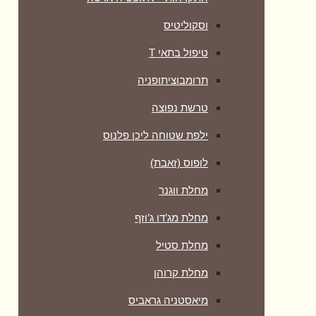
וסקוליטיס
טיפול בתאי T
תרומבוציתופניה
טרשת נפוצה
ילפת שטוחה ליכן פלנוס
לופוס (זאבת)
מחלת ווגנר
מחלת מג’דו ג’וזף
מחלת סטיל
מחלת קרוהן
מיאסטניה גראביס