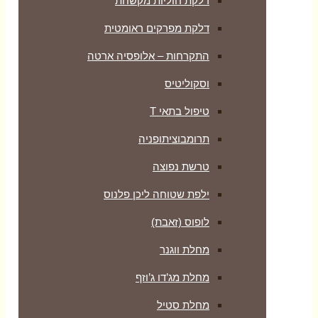
דלקת חוליות מקשחת
דלקת מפרקים ראומטית
התקרחות – אלופסיה ארטה
וסקוליטיס
טיפול בתאי T
תרומבוציתופניה
טרשת נפוצה
ילפת שטוחה ליכן פלנוס
לופוס (זאבת)
מחלת ווגנר
מחלת מג’דו ג’וזף
מחלת סטיל