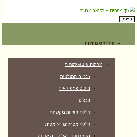
תפריט
אינדקס מחלות
מחלות אוטואימוניות
אנמיה המולטית
בולוס פמפיגואיד
בכצ’ט
דלקת חוליות מקשחת
דלקת מפרקים ראומטית
התקרחות – אלופסיה ארטה