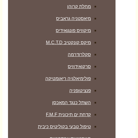
מחלת קרוהן
מיאסטניה גראביס
מיקוזיס פונגואידיס
מיקס קונקטיב M.C.T.D
סקלרודרמה
סרקואידוזיס
פולימיאלגיה ריאומטיקה
‏פנציטופניה
השתל כנגד המאכסן
קדחת ים תיכונית F.M.F
טיפול טבעי בקוליטיס כיבית