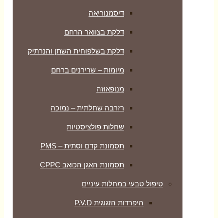
דיסמנוריאה
דלקת בצוואר הרחם
דלקת בשלפוחית השתן והנרתיק
מיומות – שרירנים ברחם
מנופאוזה
רזרבה שחלתית – נמוכה
שחלות פולציסטיות
תסמונת קדם וסתית – PMS
תסמונת האגן הכואב CPPC
טיפול טבעי במחלות עיניים
היפרדות הזגוגית P.V.D