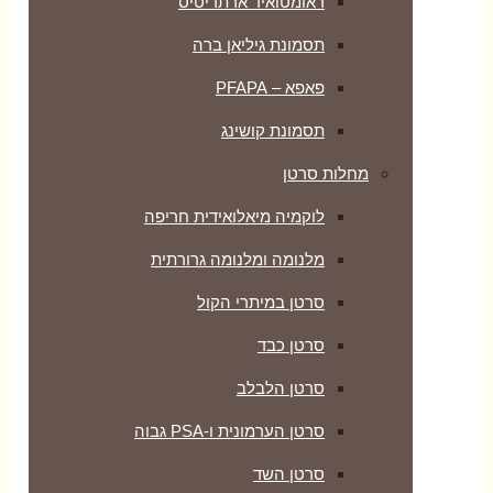
ראומטואיד ארתריטיס
תסמונת גיליאן ברה
פאפא – PFAPA
תסמונת קושינג
מחלות סרטן
לוקמיה מיאלואידית חריפה
מלנומה ומלנומה גרורתית
סרטן במיתרי הקול
סרטן כבד
סרטן הלבלב
סרטן הערמונית ו-PSA גבוה
סרטן השד