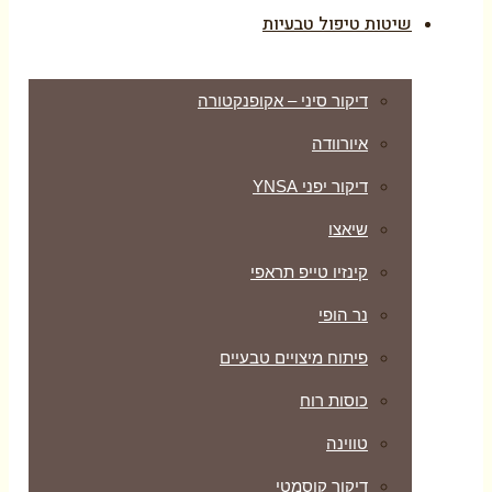
שיטות טיפול טבעיות
דיקור סיני – אקופנקטורה
איורוודה
דיקור יפני YNSA
שיאצו
קינזיו טייפ תראפי
נר הופי
פיתוח מיצויים טבעיים
כוסות רוח
טווינה
דיקור קוסמטי