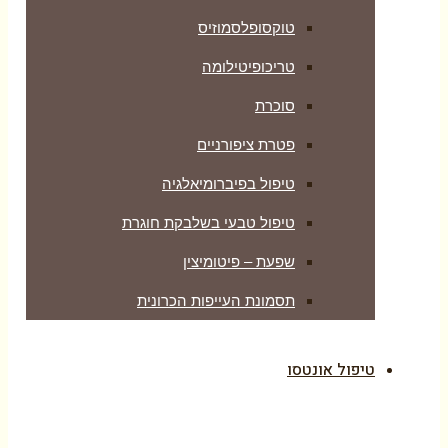
טוקסופלסמוזיס
טריכופיטילומה
סוכרת
פטרת ציפורניים
טיפול בפיברומיאלגיה
טיפול טבעי בשלבקת חוגרת
שפעת – פיטומיצין
תסמונת העייפות הכרונית
טיפול אונטסו