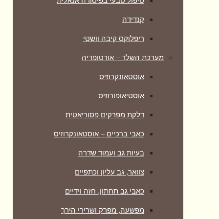
טיפול טבעי בפיסורה אנאלית
קנדידה
ריפלוקס קיבה וושטי
מערכת השלד – אורטופדיה
אוסטאונקרוזיס
אוסטיאופורוזיס
דלקת מפרקים פסוריאטית
כאבי ברכיים – אוסטאונקרוזיס
בעיות גב ועמוד שדרה
צוואר, גב עליון וכתפיים
כאבי גב תחתון, חזה וידיים
מפשעה, מפרק ושרירי הירך