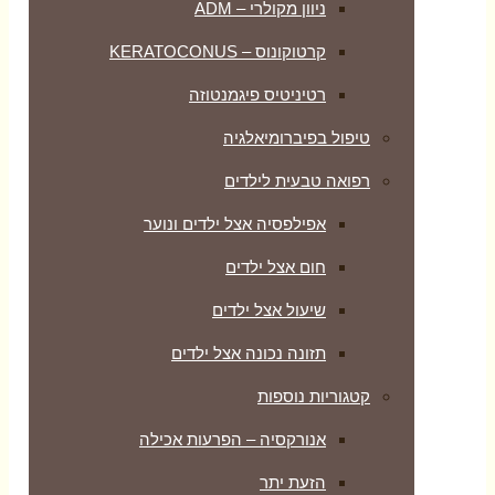
ניוון מקולרי – ADM
קרטוקונוס – KERATOCONUS
רטיניטיס פיגמנטוזה
טיפול בפיברומיאלגיה
רפואה טבעית לילדים
אפילפסיה אצל ילדים ונוער
חום אצל ילדים
שיעול אצל ילדים
תזונה נכונה אצל ילדים
קטגוריות נוספות
אנורקסיה – הפרעות אכילה
הזעת יתר