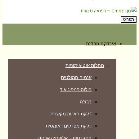
תפריט
אינדקס מחלות
מחלות אוטואימוניות
אנמיה המולטית
בולוס פמפיגואיד
בכצ’ט
דלקת חוליות מקשחת
דלקת מפרקים ראומטית
התקרחות – אלופסיה ארטה