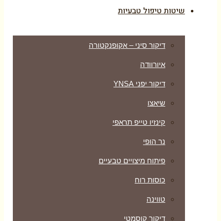
שיטות טיפול טבעיות
דיקור סיני – אקופנקטורה
איורוודה
דיקור יפני YNSA
שיאצו
קינזיו טייפ תראפי
נר הופי
פיתוח מיצויים טבעיים
כוסות רוח
טווינה
דיקור קוסמטי