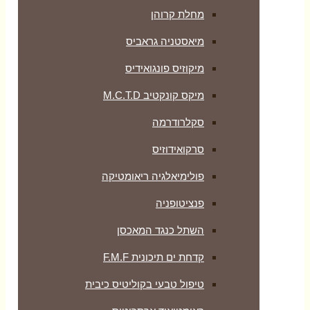
מחלת קרוהן
מיאסטניה גראביס
מיקוזיס פונגואידיס
מיקס קונקטיב M.C.T.D
סקלרודרמה
סרקואידוזיס
פולימיאלגיה ריאומטיקה
‏פנציטופניה
השתל כנגד המאכסן
קדחת ים תיכונית F.M.F
טיפול טבעי בקוליטיס כיבית