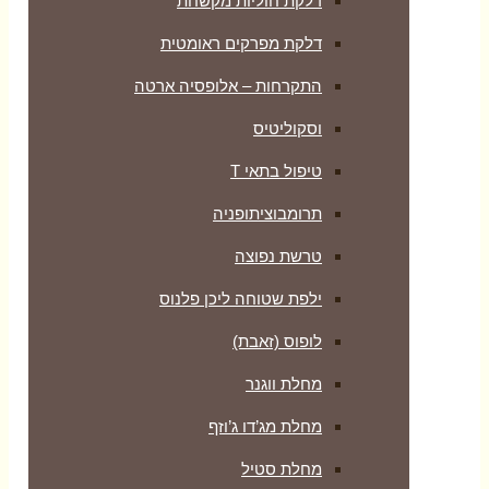
דלקת חוליות מקשחת
דלקת מפרקים ראומטית
התקרחות – אלופסיה ארטה
וסקוליטיס
טיפול בתאי T
תרומבוציתופניה
טרשת נפוצה
ילפת שטוחה ליכן פלנוס
לופוס (זאבת)
מחלת ווגנר
מחלת מג’דו ג’וזף
מחלת סטיל