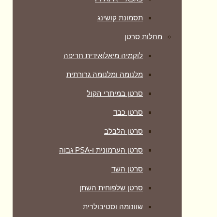
תסמונת קושינג
מחלות סרטן
לוקמיה מיאלואידית חריפה
מלנומה ומלנומה גרורתית
סרטן במיתרי הקול
סרטן כבד
סרטן הלבלב
סרטן הערמונית ו-PSA גבוה
סרטן השד
סרטן שלפוחית השתן
שוונומה וסטיבולרית