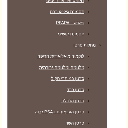
ראומטואיד ארתריטיס
תסמונת גיליאן ברה
פאפא – PFAPA
תסמונת קושינג
מחלות סרטן
לוקמיה מיאלואידית חריפה
מלנומה ומלנומה גרורתית
סרטן במיתרי הקול
סרטן כבד
סרטן הלבלב
סרטן הערמונית ו-PSA גבוה
סרטן השד