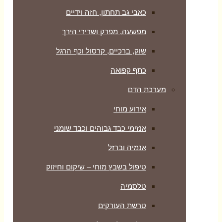
כאבי גב תחתון, חזה וידיים
מפשעה, מפרק ושרירי הירך
שוק, ברכיים, קרסול וכף הרגל
כתף קפואה
מערכת הדם
אירוע מוחי
אנזימי כבד גבוהים וכבד שומני
אנמיה וברזל
טיפול בשבץ מוחי – שיקום וחיזוק
טלסמיה
טרשת העורקים