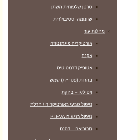
סרטן שלפוחית השתן
שוונומה וסטיבולרית
מחלות עור
אורטיקריה פיגמנטוזה
אקנה
אטופיק דרמטיטיס
בהרות (פטריית) שמש
ויטיליגו – בהקת
טיפול טבעי באורטיקריה / חרלת
טיפול בנגעים PLEVA
סבוריאה – דהנת