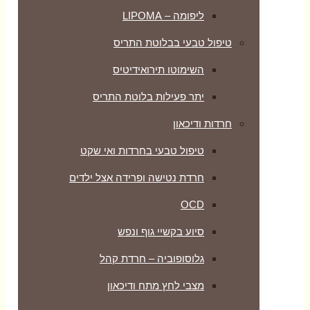
ליפומה – LIPOMA
טיפול טבעי בבלוטת התריס
השימוטו תירואידיטיס
יתר פעילות בלוטת התריס
חרדות ודיכאון
טיפול טבעי בחרדות ואי שקט
חרדת נטישה ופרידה אצל ילדים
OCD
סיוע בקשיי גוף ונפש
גלוסופוביה – חרדת קהל
מצבי לחץ מתח ודיכאון