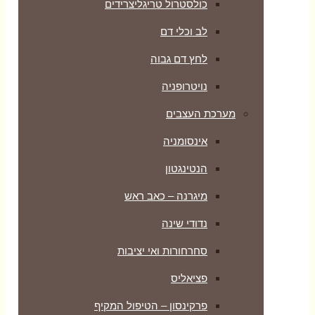
כולסטרול טריגליצרידים
לב וכלי דם
לחץ דם גבוה
נויטרופניה
מערכת העצבים
אינסומניה
הנטינגטון
מיגרנה – כאב ראש
נדודי שינה
סחרחורות ואי יציבות
פציאליס
פרקינסון – הטיפול המקיף