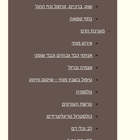
שוק, ברכיים, קרסול וכף הרגל
כתף קפואה
מערכת הדם
אירוע מוחי
אנזימי כבד גבוהים וכבד שומני
אנמיה וברזל
טיפול בשבץ מוחי – שיקום וחיזוק
טלסמיה
טרשת העורקים
כולסטרול טריגליצרידים
לב וכלי דם