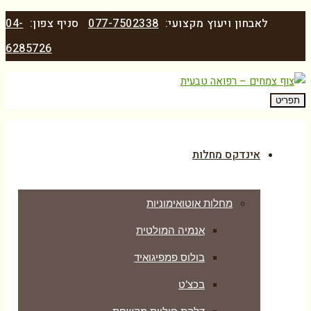
לאבחון ויעוץ מקצועי:
077-7502338
סניף צפון:
04-
6285726
תפריט
אינדקס מחלות
מחלות אוטואימוניות
אנמיה המולטית
בולוס פמפיגואיד
בכצ’ט