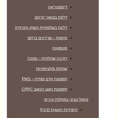
דיסמנוריאה
דלקת בצוואר הרחם
דלקת בשלפוחית השתן והנרתיק
מיומות – שרירנים ברחם
מנופאוזה
רזרבה שחלתית – נמוכה
שחלות פולציסטיות
תסמונת קדם וסתית – PMS
תסמונת האגן הכואב CPPC
טיפול טבעי במחלות עיניים
היפרדות הזגוגית P.V.D