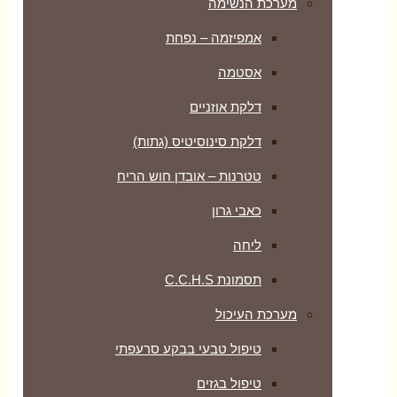
מערכת הנשימה
אמפיזמה – נפחת
אסטמה
דלקת אוזניים
דלקת סינוסיטיס (גתות)
טטרנות – אובדן חוש הריח
כאבי גרון
ליחה
תסמונת C.C.H.S
מערכת העיכול
טיפול טבעי בבקע סרעפתי
טיפול בגזים