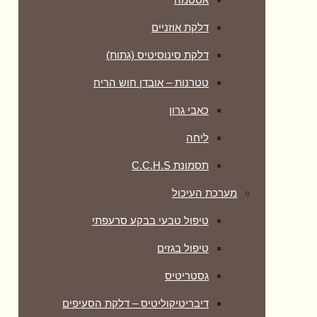
דלקת אוזניים
דלקת סינוסיטיס (גתות)
טטרנות – אובדן חוש הריח
כאבי גרון
ליחה
תסמונת C.C.H.S
מערכת העיכול
טיפול טבעי בבקע סרעפתי
טיפול בגזים
גסטריטיס
דיבריטיקוליטיס – דלקת הסעיפים