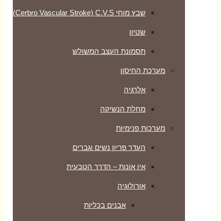
שבץ מוחי Cerbro Vascular Stroke) C.V.S)
שטיון
תסמונת העצב המשולש
מערכת החיסון
אלרגיה
מחלת הנשיקה
מערכות פנימיות
העדר פריון נשים וגברים
אין אונות – הדרך הטבעית
אורולוגיה
אבנים בכליות