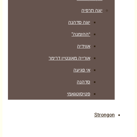
יוגה תרפיה
יוגה סדהנה
“ההזמנה”
אווידיה
אורייה מאונטיין דרימר
אי פגיעה
סדהנה
פטיסוטגאמי
Strongon