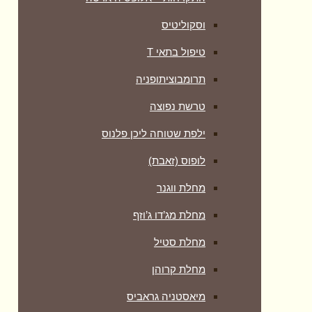
וסקוליטיס
טיפול בתאי T
תרומבוציתופניה
טרשת נפוצה
ילפת שטוחה ליכן פלנוס
לופוס (זאבת)
מחלת ווגנר
מחלת מג’דו ג’וזף
מחלת סטיל
מחלת קרוהן
מיאסטניה גראביס