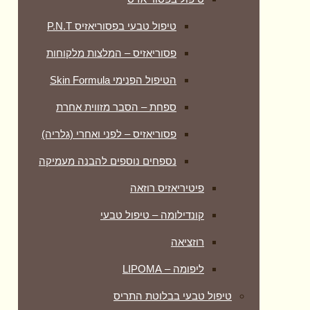
טיפול טבעי בפסוריאזיס P.N.T
פסוריאזיס – המלצות מלקוחות
הטיפול הפנימי Skin Formula
ספחת – הסבר מזווית אחרת
פסוריאזיס – לפני ואחרי (גלריה)
נספחים נוספים להבנה מעמיקה
פיטיריאזיס רוזאה
קונדילומה – טיפול טבעי
רוזציאה
ליפומה – LIPOMA
טיפול טבעי בבלוטת התריס