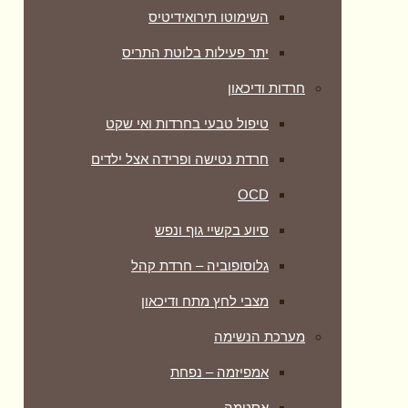
השימוטו תירואידיטיס
יתר פעילות בלוטת התריס
חרדות ודיכאון
טיפול טבעי בחרדות ואי שקט
חרדת נטישה ופרידה אצל ילדים
OCD
סיוע בקשיי גוף ונפש
גלוסופוביה – חרדת קהל
מצבי לחץ מתח ודיכאון
מערכת הנשימה
אמפיזמה – נפחת
אסטמה