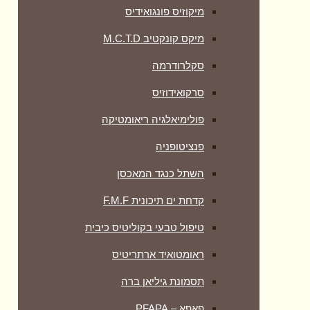
מיקוזיס פונגואידיס
מיקס קונקטיב M.C.T.D
סקלרודרמה
סרקואידוזיס
פולימיאלגיה ריאומטיקה
‏פנציטופניה
השתל כנגד המאכסן
קדחת ים תיכונית F.M.F
טיפול טבעי בקוליטיס כיבית
ראומטואיד ארתריטיס
תסמונת גיליאן ברה
פאפא – PFAPA