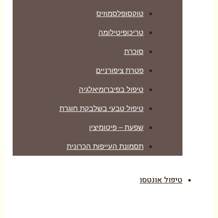
טוקסופלסמוזיס
טריכופיטילומה
סוכרת
פטרת ציפורניים
טיפול בפיברומיאלגיה
טיפול טבעי בשלבקת חוגרת
שפעת – פיטומיצין
תסמונת העייפות הכרונית
טיפול אונטסו