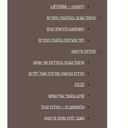
ליפומה – LIPOMA
טיפול טבעי בבלוטת התריס
השימוטו תירואידיטיס
יתר פעילות בלוטת התריס
חרדות ודיכאון
טיפול טבעי בחרדות ואי שקט
חרדת נטישה ופרידה אצל ילדים
OCD
סיוע בקשיי גוף ונפש
גלוסופוביה – חרדת קהל
מצבי לחץ מתח ודיכאון