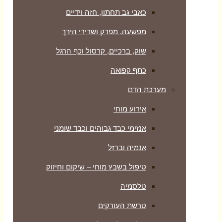
כאבי גב תחתון, חזה וידיים
מפשעה, מפרק ושרירי הירך
שוק, ברכיים, קרסול וכף הרגל
כתף קפואה
מערכת הדם
אירוע מוחי
אנזימי כבד גבוהים וכבד שומני
אנמיה וברזל
טיפול בשבץ מוחי – שיקום וחיזוק
טלסמיה
טרשת העורקים