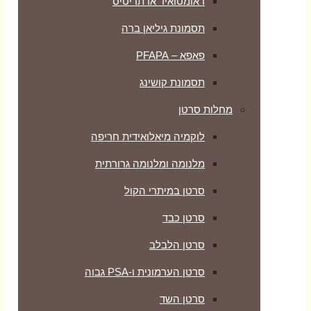
ראומטואיד ארתריטיס
תסמונת גיליאן ברה
פאפא – PFAPA
תסמונת קושינג
מחלות סרטן
לוקמיה מיאלואידית חריפה
מלנומה ומלנומה גרורתית
סרטן במיתרי הקול
סרטן כבד
סרטן הלבלב
סרטן הערמונית ו-PSA גבוה
סרטן השד