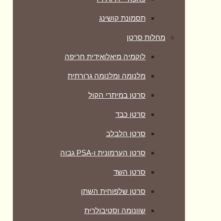
תסמונת קושינג
מחלות סרטן
לוקמיה מיאלואידית חריפה
מלנומה ומלנומה גרורתית
סרטן במיתרי הקול
סרטן כבד
סרטן הלבלב
סרטן הערמונית ו-PSA גבוה
סרטן השד
סרטן שלפוחית השתן
שוונומה וסטיבולרית