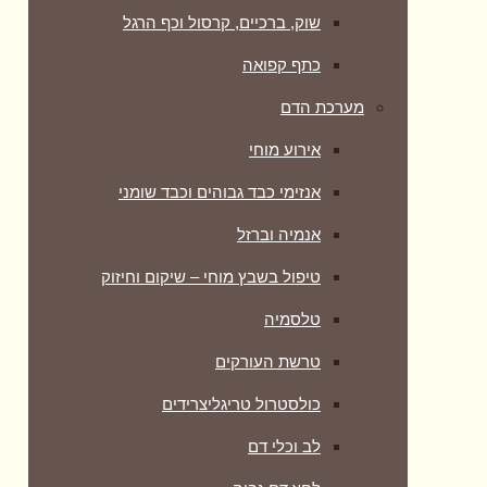
שוק, ברכיים, קרסול וכף הרגל
כתף קפואה
מערכת הדם
אירוע מוחי
אנזימי כבד גבוהים וכבד שומני
אנמיה וברזל
טיפול בשבץ מוחי – שיקום וחיזוק
טלסמיה
טרשת העורקים
כולסטרול טריגליצרידים
לב וכלי דם