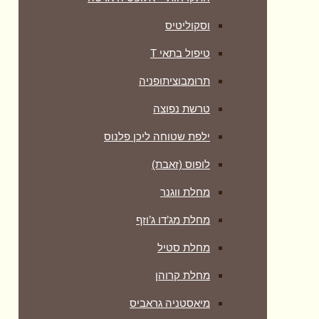
וסקוליטיס
טיפול בתאי T
תרומבוציתופניה
טרשת נפוצה
ילפת שטוחה ליכן פלנוס
לופוס (זאבת)
מחלת ווגנר
מחלת מג’דו ג’וזף
מחלת סטיל
מחלת קרוהן
מיאסטניה גראביס