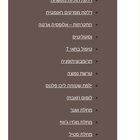
דלקת חוליות מקשחת
דלקת מפרקים ראומטית
התקרחות – אלופסיה ארטה
וסקוליטיס
טיפול בתאי T
תרומבוציתופניה
טרשת נפוצה
ילפת שטוחה ליכן פלנוס
לופוס (זאבת)
מחלת ווגנר
מחלת מג’דו ג’וזף
מחלת סטיל