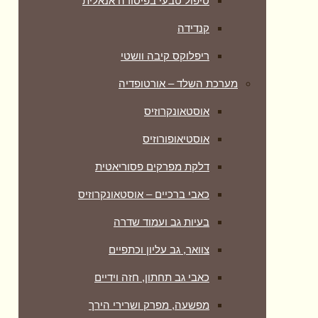
טיפול טבעי בפיסורה אנאלית
קנדידה
ריפלוקס קיבה וושטי
מערכת השלד – אורטופדיה
אוסטאונקרוזיס
אוסטיאופורוזיס
דלקת מפרקים פסוריאטית
כאבי ברכיים – אוסטאונקרוזיס
בעיות גב ועמוד שדרה
צוואר, גב עליון וכתפיים
כאבי גב תחתון, חזה וידיים
מפשעה, מפרק ושרירי הירך