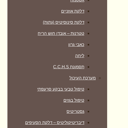
דלקת אוזניים
דלקת סינוסיטיס (גתות)
טטרנות – אובדן חוש הריח
כאבי גרון
ליחה
תסמונת C.C.H.S
מערכת העיכול
טיפול טבעי בבקע סרעפתי
טיפול בגזים
גסטריטיס
דיבריטיקוליטיס – דלקת הסעיפים