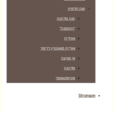
יוגה תרפיה
יוגה סדהנה
“ההזמנה”
אווידיה
אורייה מאונטיין דרימר
אי פגיעה
סדהנה
פטיסוטגאמי
Strongon