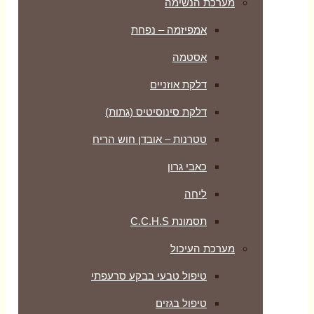
מערכת הנשימה
אמפיזמה – נפחת
אסטמה
דלקת אוזניים
דלקת סינוסיטיס (גתות)
טטרנות – אובדן חוש הריח
כאבי גרון
ליחה
תסמונת C.C.H.S
מערכת העיכול
טיפול טבעי בבקע סרעפתי
טיפול בגזים