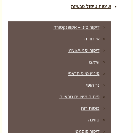
שיטות טיפול טבעיות
דיקור סיני – אקופנקטורה
איורוודה
דיקור יפני YNSA
שיאצו
קינזיו טייפ תראפי
נר הופי
פיתוח מיצויים טבעיים
כוסות רוח
טווינה
דיקור קוסמטי