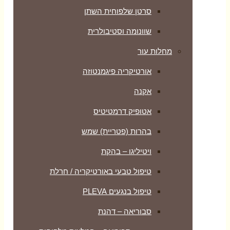
סרטן שלפוחית השתן
שוונומה וסטיבולרית
מחלות עור
אורטיקריה פיגמנטוזה
אקנה
אטופיק דרמטיטיס
בהרות (פטריית) שמש
ויטיליגו – בהקת
טיפול טבעי באורטיקריה / חרלת
טיפול בנגעים PLEVA
סבוריאה – דהנת