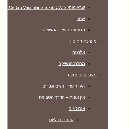
שבץ מוחי Cerbro Vascular Stroke) C.V.S)
שטיון
תסמונת העצב המשולש
מערכת החיסון
אלרגיה
מחלת הנשיקה
מערכות פנימיות
העדר פריון נשים וגברים
אין אונות – הדרך הטבעית
אורולוגיה
אבנים בכליות