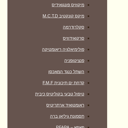
מיקוזיס פונגואידיס
מיקס קונקטיב M.C.T.D
סקלרודרמה
סרקואידוזיס
פולימיאלגיה ריאומטיקה
‏פנציטופניה
השתל כנגד המאכסן
קדחת ים תיכונית F.M.F
טיפול טבעי בקוליטיס כיבית
ראומטואיד ארתריטיס
תסמונת גיליאן ברה
פאפא – PFAPA