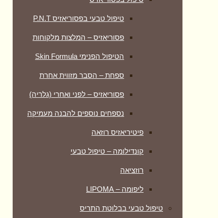
טיפול טבעי בפסוריאזיס P.N.T
פסוריאזיס – המלצות מלקוחות
הטיפול הפנימי Skin Formula
ספחת – הסבר מזווית אחרת
פסוריאזיס – לפני ואחרי (גלריה)
נספחים נוספים להבנה מעמיקה
פיטיריאזיס רוזאה
קונדילומה – טיפול טבעי
רוזציאה
ליפומה – LIPOMA
טיפול טבעי בבלוטת התריס