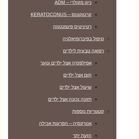
ניוון מקולרי – ADM
קרטוקונוס – KERATOCONUS
רטיניטיס פיגמנטוזה
טיפול בפיברומיאלגיה
רפואה טבעית לילדים
אפילפסיה אצל ילדים ונוער
חום אצל ילדים
שיעול אצל ילדים
תזונה נכונה אצל ילדים
קטגוריות נוספות
אנורקסיה – הפרעות אכילה
הזעת יתר