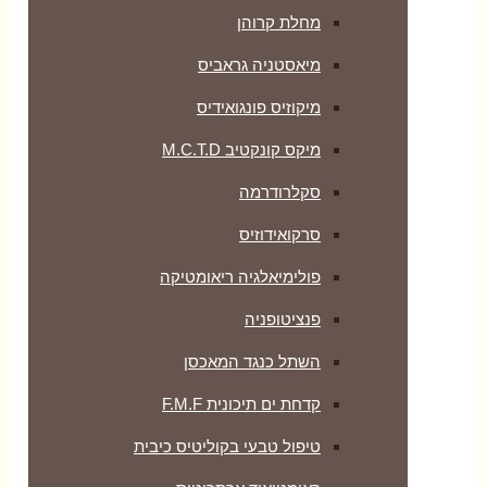
מחלת קרוהן
מיאסטניה גראביס
מיקוזיס פונגואידיס
מיקס קונקטיב M.C.T.D
סקלרודרמה
סרקואידוזיס
פולימיאלגיה ריאומטיקה
‏פנציטופניה
השתל כנגד המאכסן
קדחת ים תיכונית F.M.F
טיפול טבעי בקוליטיס כיבית