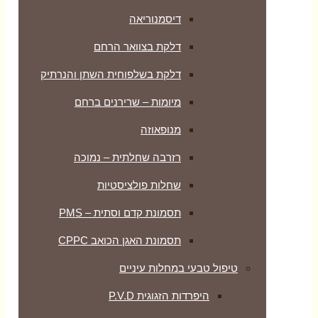
דיסמנוריאה
דלקת בצוואר הרחם
דלקת בשלפוחית השתן והנרתיק
מיומות – שרירנים ברחם
מנופאוזה
רזרבה שחלתית – נמוכה
שחלות פולציסטיות
תסמונת קדם וסתית – PMS
תסמונת האגן הכואב CPPC
טיפול טבעי במחלות עיניים
היפרדות הזגוגית P.V.D