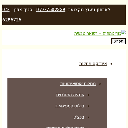
לאבחון ויעוץ מקצועי:
077-7502338
סניף צפון:
04-
6285726
תפריט
אינדקס מחלות
מחלות אוטואימוניות
אנמיה המולטית
בולוס פמפיגואיד
בכצ’ט