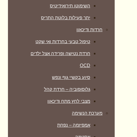
השימוטו תירואידיטיס
יתר פעילות בלוטת התריס
חרדות ודיכאון
טיפול טבעי בחרדות ואי שקט
חרדת נטישה ופרידה אצל ילדים
OCD
סיוע בקשיי גוף ונפש
גלוסופוביה – חרדת קהל
מצבי לחץ מתח ודיכאון
מערכת הנשימה
אמפיזמה – נפחת
אסטמה