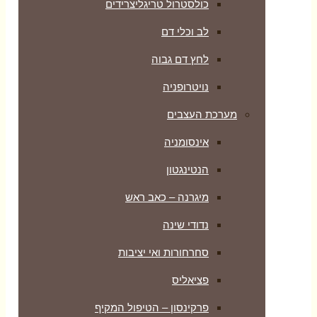
כולסטרול טריגליצרידים
לב וכלי דם
לחץ דם גבוה
נויטרופניה
מערכת העצבים
אינסומניה
הנטינגטון
מיגרנה – כאב ראש
נדודי שינה
סחרחורות ואי יציבות
פציאליס
פרקינסון – הטיפול המקיף