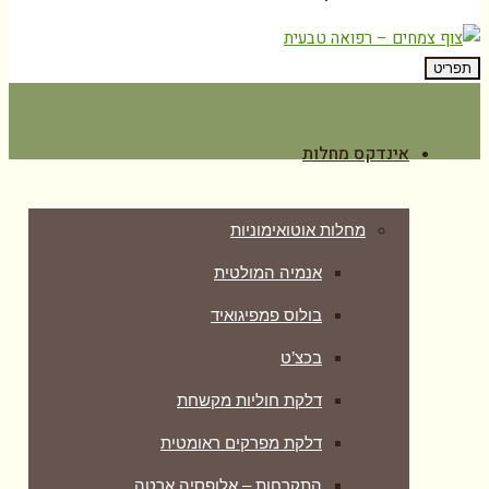
תפריט
אינדקס מחלות
מחלות אוטואימוניות
אנמיה המולטית
בולוס פמפיגואיד
בכצ’ט
דלקת חוליות מקשחת
דלקת מפרקים ראומטית
התקרחות – אלופסיה ארטה