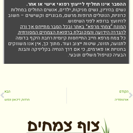
ההסבר אינו תחליף לייעוץ רפואי אישי או אחר.
נשים בהיריון, נשים מניקות, ילדים, אנשים החולים במחלות
כרוניות, הנוטלים תרופות מרשם, מבוגרים וקשישים – חשוב
להיוועץ ברופא לפני השימוש.
המונח “צמחי מרפא” באתר ובכל הסבר מתייחס אך ורק
להגדרה הידועה והמקובלת ברפואת הצמחים המסורתית.
כל צמח מרפא חייב התייחסות קיומית רחבת היקף בדומה
לתנועה, תזונה, שיטות ייצוב ועוד
.
מתוך כך, אין אנו משווקים
בחנויות או פארמים, כי אם דרך הנחיה בקליניקה והבנת
הבעיה כטיפול משלים וטבעי.
הקודם
הבא
אורטופדיה
חרדות, דיכאון ונפש