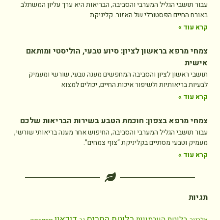
עבור תושבי הגליל המערבי והסביבה, הבריאות היא ערך עליון המשתלב
באורח החיים הפסטורלי של האזור. קליניקת
קרא עוד »
צמחי מרפא בראשון לציון: סיוע טבעי, הוליסטי ומותאם
אישית
תושבי ראשון לציון והסביבה המחפשים מענה טבעי, שורשי ומעמיק
לבעיות בריאותיות ולשיפור איכות החיים, יכולים למצוא
קרא עוד »
צמחי מרפא בצפון: חוכמת הטבע בשירות הבריאות שלכם
עבור תושבי הגליל המערבי והסביבה, החיפוש אחר מענה בריאותי שורשי,
מעמיק וטבעי מסתיים בקליניקת “צוף צמחים”.
קרא עוד »
תגיות
בלוטת התריס
דיכאון
בלוטת הערמונית