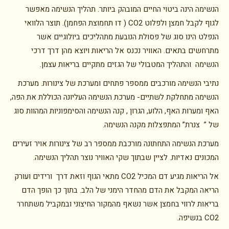
הנשימה הינה ביטוי החיים המובהק ביותר. תהליך הנשימה מאפשר
לגוף לקבל חמצן ולפלוט CO2 ( דו תחמוצת הפחמן). תוצר הלוואי
הנפלט הינו סוג של פסולת הנובעת מתהליכים ביולוגיים אשר
מתרחשים בתאים. האוויר נכנס אל הריאות ויוצא מהן דרך דרכי
הנשימה והתהליך המטבולי של הגזים מתקיים בריאות עצמן.
נתיבי הנשימה מורכבים ממספר פתחים ומערכת של צינורות. מערכת
הנשימה מתחלקת לשתיים- מערכת הנשימה העליונה הכוללת את הפה,
האף ומערות האף, הלוע, הגרון , קנה הנשימה והסימפוניות המהוות סוג
של ” צנרת” המתפצלות מקנה הנשימה.
מערכת הנשימה התחתונה מורכבת ממספר רב של צינורות אויר זעירים
המכונים נאדיות. לציין שבתוך שקי האוויר נוצר תהליך הנשימה.
אל הריאות מגיע דם המכיל CO2 מתאי הגוף וזאת דרך ורידים ועורק
הריאה המקבל את הדם מהחדר הימני של הלב. בתוך כך הופך הדם
בריאות לרווי בחמצן אשר נשאף מהמקור החיצוני ובמקביל משתחרר
CO2 בנשיפה.