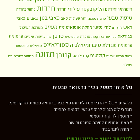
אלרגיה
גב
דיספפסיה
חרדות
הליקובקטר פילורי
חרדה
היפרתירואידיזם
טיפול בחרדה
כאבי בטן
טיפול טבעי
כאבים
כאבי
כאב
יתר פעילות
טרשת נפוצה
מעיים
ראש
לחץ נפשי
מחלה אוטואימונית
מערכת העיכול
לחץ דם
סרטן
ערמונית
סבוריאה
סוכרת
עיניים
עייפות
סבוריאה בקרקפת
סינוסיטיס
עור
פסוריאזיס
פיברומיאלגיה
ערמונית מוגדלת
פרוסטטה
פציאליס
תזונה
קרוהן
קוליטיס
קונדילומה
צמחי מרפא
צרבות
תרופות לחרדה
תת
פעילות
טל איתן מטפל בכיר ברפואה טבעית
טל איתן CL.H – הרבליסט קליני ומרפא בכיר ברפואה טבעית, מדקר סיני,
בוגר ביה”ס הגבוה לריפוי טבעי ורפואת צמחים:
* מוסמך לדיקור קוסמטי
* מאמן אמנויות לחימה ספורט וכושר
* מורה ליוגה בכיר
לפגישת ייעוץ – חייגו עכשיו: