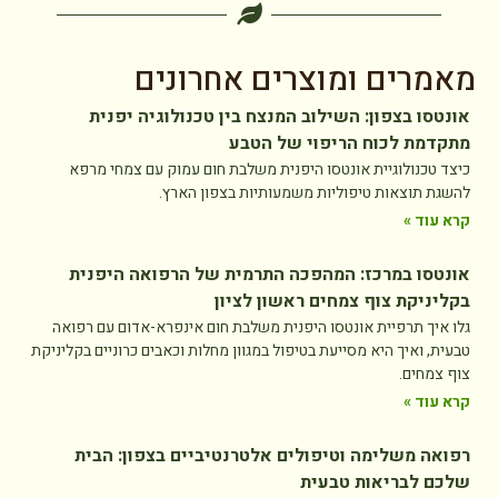
מאמרים ומוצרים אחרונים
אונטסו בצפון: השילוב המנצח בין טכנולוגיה יפנית
מתקדמת לכוח הריפוי של הטבע
כיצד טכנולוגיית אונטסו היפנית משלבת חום עמוק עם צמחי מרפא
להשגת תוצאות טיפוליות משמעותיות בצפון הארץ.
קרא עוד »
אונטסו במרכז: המהפכה התרמית של הרפואה היפנית
בקליניקת צוף צמחים ראשון לציון
גלו איך תרפיית אונטסו היפנית משלבת חום אינפרא-אדום עם רפואה
טבעית, ואיך היא מסייעת בטיפול במגוון מחלות וכאבים כרוניים בקליניקת
צוף צמחים.
קרא עוד »
רפואה משלימה וטיפולים אלטרנטיביים בצפון: הבית
שלכם לבריאות טבעית