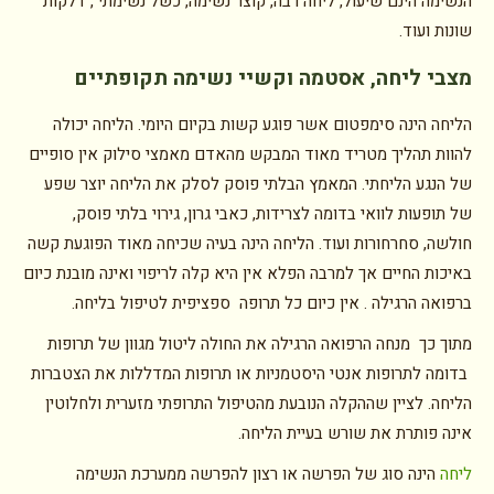
הנשימה הינם שיעול, ליחה רבה, קוצר נשימה, כשל נשימתי , דלקות
שונות ועוד.
מצבי ליחה, אסטמה וקשיי נשימה תקופתיים
הליחה הינה סימפטום אשר פוגע קשות בקיום היומי. הליחה יכולה
להוות תהליך מטריד מאוד המבקש מהאדם מאמצי סילוק אין סופיים
של הנגע הליחתי. המאמץ הבלתי פוסק לסלק את הליחה יוצר שפע
של תופעות לוואי בדומה לצרידות, כאבי גרון, גירוי בלתי פוסק,
חולשה, סחרחורות ועוד. הליחה הינה בעיה שכיחה מאוד הפוגעת קשה
באיכות החיים אך למרבה הפלא אין היא קלה לריפוי ואינה מובנת כיום
ברפואה הרגילה . אין כיום כל תרופה ספציפית לטיפול בליחה.
מתוך כך מנחה הרפואה הרגילה את החולה ליטול מגוון של תרופות
בדומה לתרופות אנטי היסטמניות או תרופות המדללות את הצטברות
הליחה. לציין שההקלה הנובעת מהטיפול התרופתי מזערית ולחלוטין
אינה פותרת את שורש בעיית הליחה.
ליחה
הינה סוג של הפרשה או רצון להפרשה ממערכת הנשימה