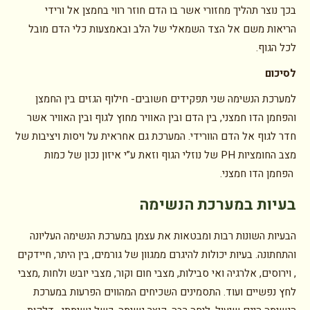
בכך נוצר תהליך מחזורי אשר בו הדם חוזר רווי בחמצן אל ורידי
הריאות משם אל הצד השמאלי של הלב ובאמצעות כלי הדם מובל
לכל הגוף.
לסיכום
למערכת הנשימה שני תפקידים חשובים- חילוף הגזים בין החמצן
והפחמן הדו חמצני, בין הדם ובין האוויר מחוץ לגוף ובין האוויר אשר
חדר לגוף אל הדם הוורידי. המערכת גם אחראית על ויסות ויציבות של
מצב החומציות PH של נוזלי הגוף וזאת ע”י איזון נכון של כמות
הפחמן הדו חמצני.
בעיות במערכת הנשימה
הבעיות השונות רבות ומבטאות את עצמן במערכת הנשימה העליונה
והתחתונה. בעיות יכולות להיגרם ממגוון של גורמים, בין היתר, חיידקים
, וירוסים, אלרגיה ואי סבילות, מצבי חום וקור, מצבי יובש ולחות ,מצבי
לחץ נפשיים ועוד. התסמינים השכיחים המהווים הפרעות במערכת