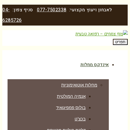
לאבחון ויעוץ מקצועי:
077-7502338
סניף צפון:
04-
6285726
תפריט
אינדקס מחלות
מחלות אוטואימוניות
אנמיה המולטית
בולוס פמפיגואיד
בכצ’ט