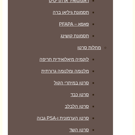
ראומטואיד ארתריטיס
תסמונת גיליאן ברה
פאפא – PFAPA
תסמונת קושינג
מחלות סרטן
לוקמיה מיאלואידית חריפה
מלנומה ומלנומה גרורתית
סרטן במיתרי הקול
סרטן כבד
סרטן הלבלב
סרטן הערמונית ו-PSA גבוה
סרטן השד