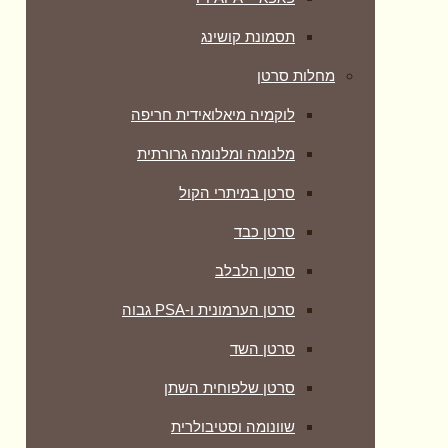
תסמונת קושינג
מחלות סרטן
לוקמיה מיאלואידית חריפה
מלנומה ומלנומה גרורתית
סרטן במיתרי הקול
סרטן כבד
סרטן הלבלב
סרטן הערמונית ו-PSA גבוה
סרטן השד
סרטן שלפוחית השתן
שוונומה וסטיבולרית