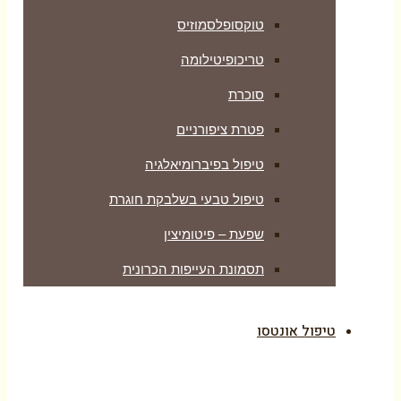
טוקסופלסמוזיס
טריכופיטילומה
סוכרת
פטרת ציפורניים
טיפול בפיברומיאלגיה
טיפול טבעי בשלבקת חוגרת
שפעת – פיטומיצין
תסמונת העייפות הכרונית
טיפול אונטסו