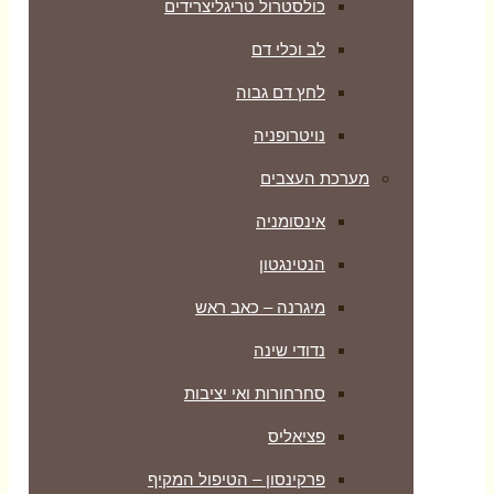
כולסטרול טריגליצרידים
לב וכלי דם
לחץ דם גבוה
נויטרופניה
מערכת העצבים
אינסומניה
הנטינגטון
מיגרנה – כאב ראש
נדודי שינה
סחרחורות ואי יציבות
פציאליס
פרקינסון – הטיפול המקיף