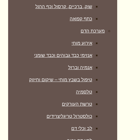
שוק, ברכיים, קרסול וכף הרגל
כתף קפואה
מערכת הדם
אירוע מוחי
אנזימי כבד גבוהים וכבד שומני
אנמיה וברזל
טיפול בשבץ מוחי – שיקום וחיזוק
טלסמיה
טרשת העורקים
כולסטרול טריגליצרידים
לב וכלי דם