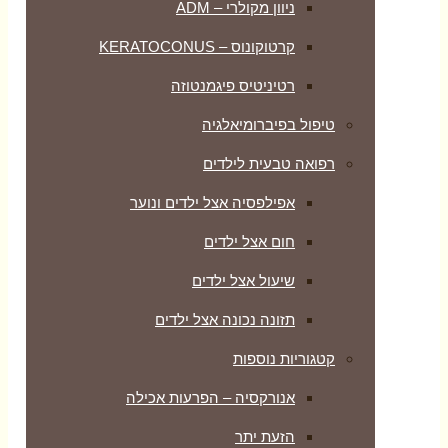
ניוון מקולרי – ADM
קרטוקונוס – KERATOCONUS
רטיניטיס פיגמנטוזה
טיפול בפיברומיאלגיה
רפואה טבעית לילדים
אפילפסיה אצל ילדים ונוער
חום אצל ילדים
שיעול אצל ילדים
תזונה נכונה אצל ילדים
קטגוריות נוספות
אנורקסיה – הפרעות אכילה
הזעת יתר