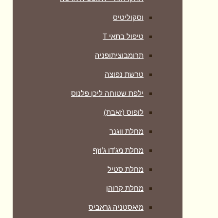
וסקוליטיס
טיפול בתאי T
תרומבוציתופניה
טרשת נפוצה
ילפת שטוחה ליכן פלנוס
לופוס (זאבת)
מחלת ווגנר
מחלת מג’דו ג’וזף
מחלת סטיל
מחלת קרוהן
מיאסטניה גראביס