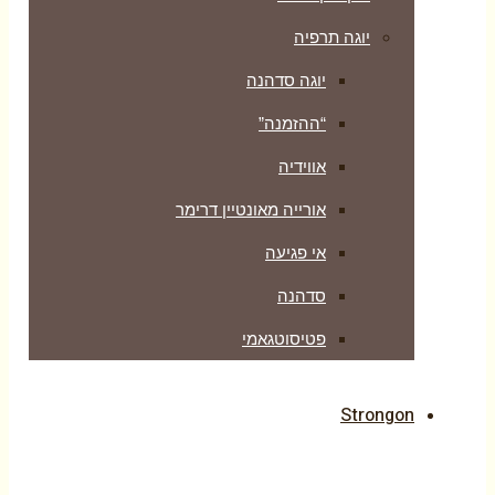
יוגה תרפיה
יוגה סדהנה
“ההזמנה”
אווידיה
אורייה מאונטיין דרימר
אי פגיעה
סדהנה
פטיסוטגאמי
Strongon