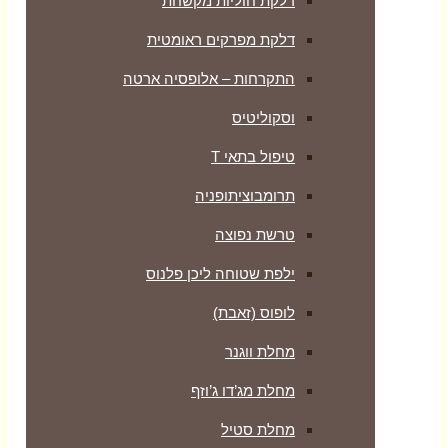
דלקת חוליות מקשחת
דלקת מפרקים ראומטית
התקרחות – אלופסיה ארטה
וסקוליטיס
טיפול בתאי T
תרומבוציתופניה
טרשת נפוצה
ילפת שטוחה ליכן פלנוס
לופוס (זאבת)
מחלת ווגנר
מחלת מג’דו ג’וזף
מחלת סטיל