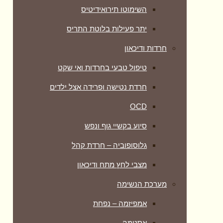
השימוטו תירואידיטיס
יתר פעילות בלוטת התריס
חרדות ודיכאון
טיפול טבעי בחרדות ואי שקט
חרדת נטישה ופרידה אצל ילדים
OCD
סיוע בקשיי גוף ונפש
גלוסופוביה – חרדת קהל
מצבי לחץ מתח ודיכאון
מערכת הנשימה
אמפיזמה – נפחת
אסטמה