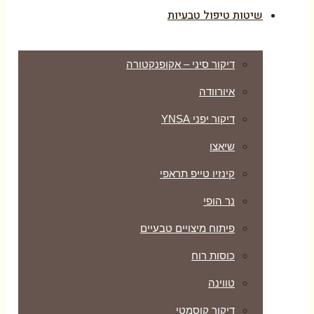
שיטות טיפול טבעיות
דיקור סיני – אקופנקטורה
איורוודה
דיקור יפני YNSA
שיאצו
קינזיו טייפ תראפי
נר הופי
פיתוח מיצויים טבעיים
כוסות רוח
טווינה
דיקור קוסמטי