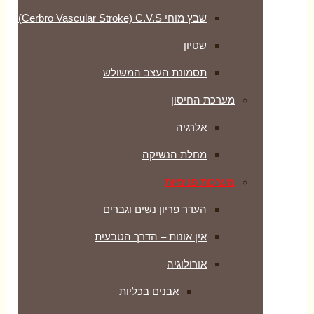
שבץ מוחי Cerbro Vascular Stroke) C.V.S)
שטיון
תסמונת העצב המשולש
מערכת החיסון
אלרגיה
מחלת הנשיקה
מערכות פנימיות
העדר פריון נשים וגברים
אין אונות – הדרך הטבעית
אורולוגיה
אבנים בכליות