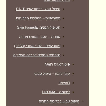
טיפול טבעי בפסוריאזיס P.N.T
פסוריאזיס – המלצות מלקוחות
הטיפול הפנימי Skin Formula
ספחת – הסבר מזווית אחרת
פסוריאזיס – לפני ואחרי (גלריה)
נספחים נוספים להבנה מעמיקה
פיטיריאזיס רוזאה
קונדילומה – טיפול טבעי
רוזציאה
ליפומה – LIPOMA
טיפול טבעי בבלוטת התריס