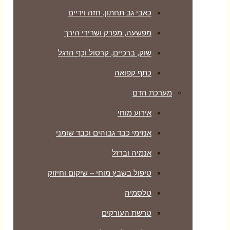
כאבי גב תחתון, חזה וידיים
מפשעה, מפרק ושרירי הירך
שוק, ברכיים, קרסול וכף הרגל
כתף קפואה
מערכת הדם
אירוע מוחי
אנזימי כבד גבוהים וכבד שומני
אנמיה וברזל
טיפול בשבץ מוחי – שיקום וחיזוק
טלסמיה
טרשת העורקים