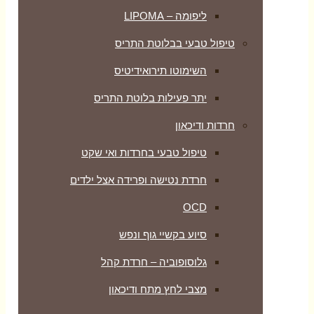
ליפומה – LIPOMA
טיפול טבעי בבלוטת התריס
השימוטו תירואידיטיס
יתר פעילות בלוטת התריס
חרדות ודיכאון
טיפול טבעי בחרדות ואי שקט
חרדת נטישה ופרידה אצל ילדים
OCD
סיוע בקשיי גוף ונפש
גלוסופוביה – חרדת קהל
מצבי לחץ מתח ודיכאון