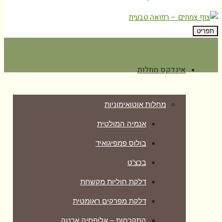
תפריט
אינדקס מחלות
מחלות אוטואימוניות
אנמיה המולטית
בולוס פמפיגואיד
בכצ’ט
דלקת חוליות מקשחת
דלקת מפרקים ראומטית
התקרחות – אלופסיה ארטה