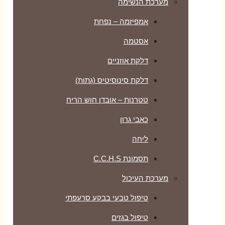
מערכת הנשימה
אמפיזמה – נפחת
אסטמה
דלקת אוזניים
דלקת סינוסיטיס (גתות)
טטרנות – אובדן חוש הריח
כאבי גרון
ליחה
תסמונת C.C.H.S
מערכת העיכול
טיפול טבעי בבקע סרעפתי
טיפול בגזים