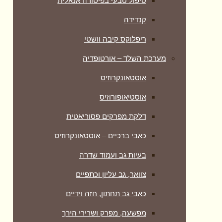
טיפול טבעי בפיסורה אנאלית
קנדידה
ריפלוקס קיבה וושטי
מערכת השלד – אורטופדיה
אוסטאונקרוזיס
אוסטיאופורוזיס
דלקת מפרקים פסוריאטית
כאבי ברכיים – אוסטאונקרוזיס
בעיות גב ועמוד שדרה
צוואר, גב עליון וכתפיים
כאבי גב תחתון, חזה וידיים
מפשעה, מפרק ושרירי הירך