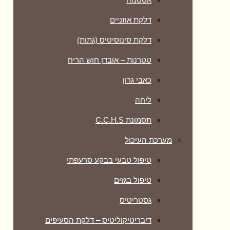
דלקת אוזניים
דלקת סינוסיטיס (גתות)
טטרנות – אובדן חוש הריח
כאבי גרון
ליחה
תסמונת C.C.H.S
מערכת העיכול
טיפול טבעי בבקע סרעפתי
טיפול בגזים
גסטריטיס
דיבריטיקוליטיס – דלקת הסעיפים