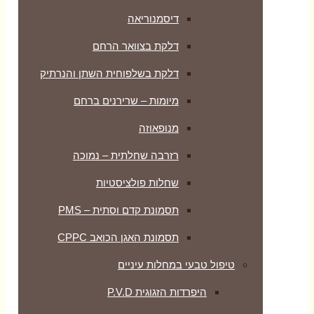
דיסמנוריאה
דלקת בצוואר הרחם
דלקת בשלפוחית השתן והנרתיק
מיומות – שרירנים ברחם
מנופאוזה
רזרבה שחלתית – נמוכה
שחלות פולציסטיות
תסמונת קדם וסתית – PMS
תסמונת האגן הכואב CPPC
טיפול טבעי במחלות עיניים
היפרדות הזגוגית P.V.D