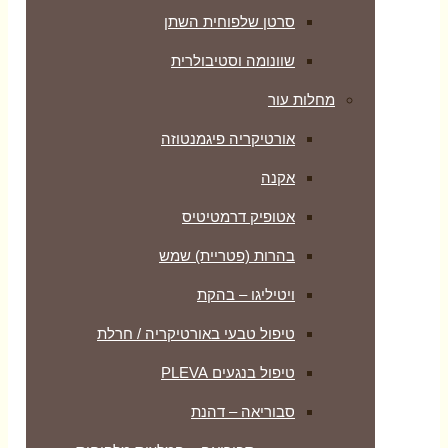
סרטן שלפוחית השתן
שוונומה וסטיבולרית
מחלות עור
אורטיקריה פיגמנטוזה
אקנה
אטופיק דרמטיטיס
בהרות (פטריית) שמש
ויטיליגו – בהקת
טיפול טבעי באורטיקריה / חרלת
טיפול בנגעים PLEVA
סבוריאה – דהנת