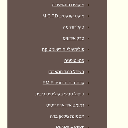
מיקוזיס פונגואידיס
מיקס קונקטיב M.C.T.D
סקלרודרמה
סרקואידוזיס
פולימיאלגיה ריאומטיקה
‏פנציטופניה
השתל כנגד המאכסן
קדחת ים תיכונית F.M.F
טיפול טבעי בקוליטיס כיבית
ראומטואיד ארתריטיס
תסמונת גיליאן ברה
פאפא – PFAPA