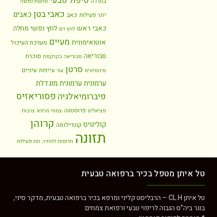
טיפול טבעי
בחרדה
טרשת נפוצה
כאבי בטן
כאבים
כאב
יתר פעילות
כאבי ראש
לחץ נפשי
מחלה
לחץ דם
מעיים
אוטואימונית
מערכת העיכול
סבוריאה
סוכרת
סבוריאה בקרקפת
סרטן
עיניים
עייפות
סינוסיטיס
עור
ערמונית
ערמונית מוגדלת
פסוריאזיס
פיברומיאלגיה
פרוסטטה
פציאליס
צמחי מרפא
צרבות
קרוהן
קוליטיס
קונדילומה
תזונה
תרופות לחרדה
תת פעילות
טל איתן מטפל בכיר ברפואה טבעית
טל איתן CL.H – הרבליסט קליני ומרפא בכיר ברפואה טבעית, מדקר סיני,
בוגר ביה”ס הגבוה לריפוי טבעי ורפואת צמחים: