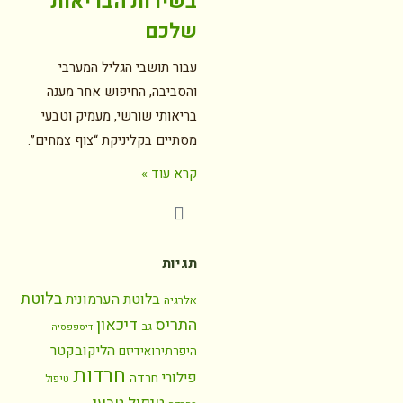
בשירות הבריאות
שלכם
עבור תושבי הגליל המערבי
והסביבה, החיפוש אחר מענה
בריאותי שורשי, מעמיק וטבעי
מסתיים בקליניקת “צוף צמחים”.
קרא עוד »
תגיות
בלוטת
בלוטת הערמונית
אלרגיה
התריס
דיכאון
גב
דיספפסיה
הליקובקטר
היפרתירואידיזם
חרדות
פילורי
חרדה
טיפול