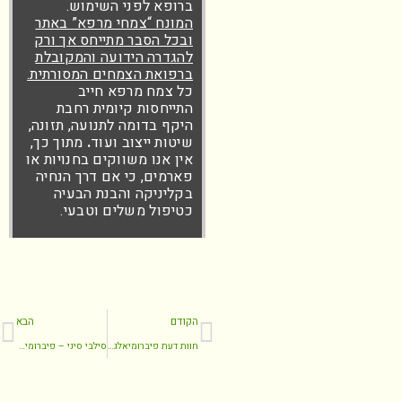
ברופא לפני השימוש.
המונח “צמחי מרפא” באתר
ובכל הסבר מתייחס אך ורק
להגדרה הידועה והמקובלת
ברפואת הצמחים המסורתית.
כל צמח מרפא חייב
התייחסות קיומית רחבת
היקף בדומה לתנועה, תזונה,
שיטות ייצוב ועוד
.
מתוך כך,
אין אנו משווקים בחנויות או
פארמים, כי אם דרך הנחיה
בקליניקה והבנת הבעיה
כטיפול משלים וטבעי.
הקודם
הבא
חוות דעת פיברומיאלגיה
סילבי סיני – פיברומיאלגיה