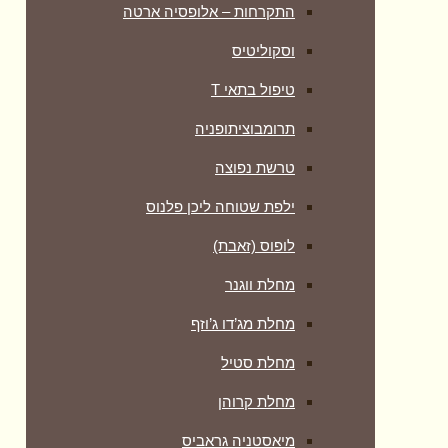
התקרחות – אלופסיה ארטה
וסקוליטיס
טיפול בתאי T
תרומבוציתופניה
טרשת נפוצה
ילפת שטוחה ליכן פלנוס
לופוס (זאבת)
מחלת ווגנר
מחלת מג’דו ג’וזף
מחלת סטיל
מחלת קרוהן
מיאסטניה גראביס