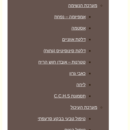
מערכת הנשימה
אמפיזמה – נפחת
אסטמה
דלקת אוזניים
דלקת סינוסיטיס (גתות)
טטרנות – אובדן חוש הריח
כאבי גרון
ליחה
תסמונת C.C.H.S
מערכת העיכול
טיפול טבעי בבקע סרעפתי
טיפול בגזים