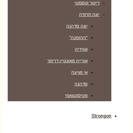
דיקור קוסמטי
יוגה תרפיה
יוגה סדהנה
“ההזמנה”
אווידיה
אורייה מאונטיין דרימר
אי פגיעה
סדהנה
פטיסוטגאמי
Strongon