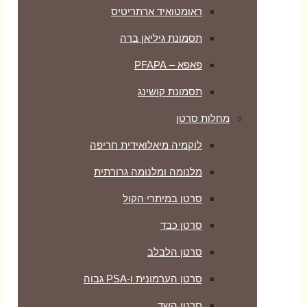
ראומטואיד ארתריטיס
תסמונת גיליאן ברה
פאפא – PFAPA
תסמונת קושינג
מחלות סרטן
לוקמיה מיאלואידית חריפה
מלנומה ומלנומה גרורתית
סרטן במיתרי הקול
סרטן כבד
סרטן הלבלב
סרטן הערמונית ו-PSA גבוה
סרטן השד