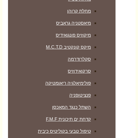
מחלת קרוהן
מיאסטניה גראביס
מיקוזיס פונגואידיס
מיקס קונקטיב M.C.T.D
סקלרודרמה
סרקואידוזיס
פולימיאלגיה ריאומטיקה
‏פנציטופניה
השתל כנגד המאכסן
קדחת ים תיכונית F.M.F
טיפול טבעי בקוליטיס כיבית