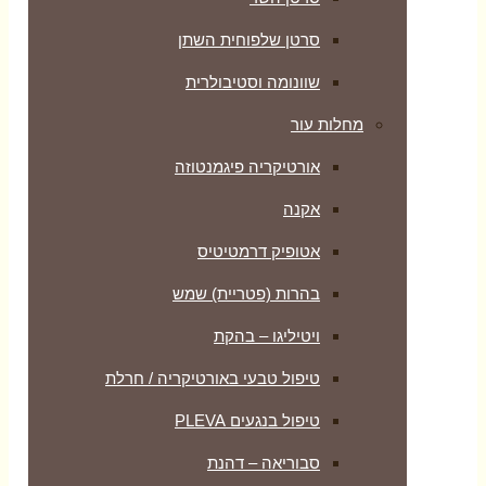
סרטן שלפוחית השתן
שוונומה וסטיבולרית
מחלות עור
אורטיקריה פיגמנטוזה
אקנה
אטופיק דרמטיטיס
בהרות (פטריית) שמש
ויטיליגו – בהקת
טיפול טבעי באורטיקריה / חרלת
טיפול בנגעים PLEVA
סבוריאה – דהנת