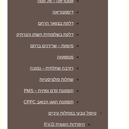
אמנוריאה – אל ווסת
דיסמנוריאה
דלקת בצוואר הרחם
דלקת בשלפוחית השתן והנרתיק
מיומות – שרירנים ברחם
מנופאוזה
רזרבה שחלתית – נמוכה
שחלות פולציסטיות
תסמונת קדם וסתית – PMS
תסמונת האגן הכואב CPPC
טיפול טבעי במחלות עיניים
היפרדות הזגוגית P.V.D