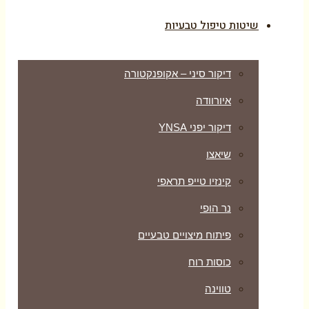
שיטות טיפול טבעיות
דיקור סיני – אקופנקטורה
איורוודה
דיקור יפני YNSA
שיאצו
קינזיו טייפ תראפי
נר הופי
פיתוח מיצויים טבעיים
כוסות רוח
טווינה