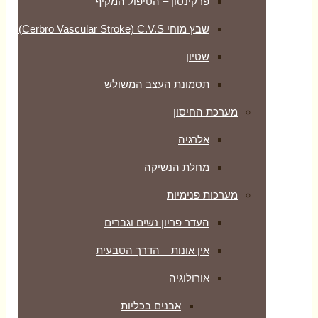
פרקינסון – הטיפול המקיף
שבץ מוחי Cerbro Vascular Stroke) C.V.S)
שטיון
תסמונת העצב המשולש
מערכת החיסון
אלרגיה
מחלת הנשיקה
מערכות פנימיות
העדר פריון נשים וגברים
אין אונות – הדרך הטבעית
אורולוגיה
אבנים בכליות