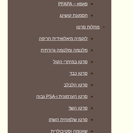
פאפא – PFAPA
תסמונת קושינג
מחלות סרטן
לוקמיה מיאלואידית חריפה
מלנומה ומלנומה גרורתית
סרטן במיתרי הקול
סרטן כבד
סרטן הלבלב
סרטן הערמונית ו-PSA גבוה
סרטן השד
סרטן שלפוחית השתן
שוונומה וסטיבולרית