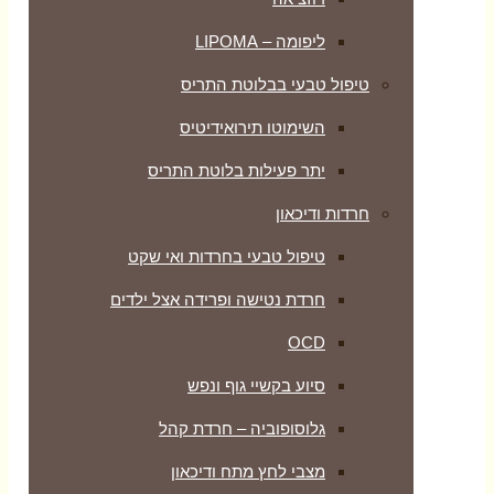
ליפומה – LIPOMA
טיפול טבעי בבלוטת התריס
השימוטו תירואידיטיס
יתר פעילות בלוטת התריס
חרדות ודיכאון
טיפול טבעי בחרדות ואי שקט
חרדת נטישה ופרידה אצל ילדים
OCD
סיוע בקשיי גוף ונפש
גלוסופוביה – חרדת קהל
מצבי לחץ מתח ודיכאון