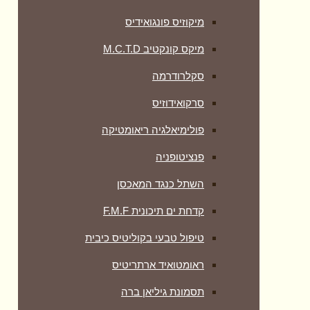
מיקוזיס פונגואידיס
מיקס קונקטיב M.C.T.D
סקלרודרמה
סרקואידוזיס
פולימיאלגיה ריאומטיקה
‏פנציטופניה
השתל כנגד המאכסן
קדחת ים תיכונית F.M.F
טיפול טבעי בקוליטיס כיבית
ראומטואיד ארתריטיס
תסמונת גיליאן ברה