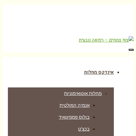
לאבחון ויעוץ מקצועי:
077-7502338
סניף צפון:
04-
6285726
תפריט
אינדקס מחלות
מחלות אוטואימוניות
אנמיה המולטית
בולוס פמפיגואיד
בכצ’ט