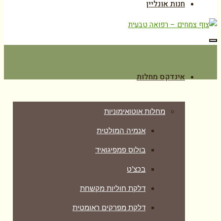
חנות אונליין
תפריט
אינדקס מחלות
מחלות אוטואימוניות
אנמיה המולטית
בולוס פמפיגואיד
בכצ’ט
דלקת חוליות מקשחת
דלקת מפרקים ראומטית