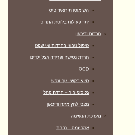
השימוטו תירואידיטיס
יתר פעילות בלוטת התריס
חרדות ודיכאון
טיפול טבעי בחרדות ואי שקט
חרדת נטישה ופרידה אצל ילדים
OCD
סיוע בקשיי גוף ונפש
גלוסופוביה – חרדת קהל
מצבי לחץ מתח ודיכאון
מערכת הנשימה
אמפיזמה – נפחת