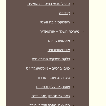
טיפול טבעי בפיסורה אנאלית
קנדידה
ריפלוקס קיבה וושטי
מערכת השלד – אורטופדיה
אוסטאונקרוזיס
אוסטיאופורוזיס
דלקת מפרקים פסוריאטית
כאבי ברכיים – אוסטאונקרוזיס
בעיות גב ועמוד שדרה
צוואר, גב עליון וכתפיים
כאבי גב תחתון, חזה וידיים
מפשעה, מפרק ושרירי הירך