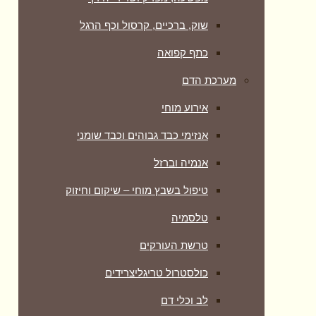
שוק, ברכיים, קרסול וכף הרגל
כתף קפואה
מערכת הדם
אירוע מוחי
אנזימי כבד גבוהים וכבד שומני
אנמיה וברזל
טיפול בשבץ מוחי – שיקום וחיזוק
טלסמיה
טרשת העורקים
כולסטרול טריגליצרידים
לב וכלי דם