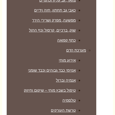
צוואר, גב עליון וכתפיים
כאבי גב תחתון, חזה וידיים
מפשעה, מפרק ושרירי הירך
שוק, ברכיים, קרסול וכף הרגל
כתף קפואה
מערכת הדם
אירוע מוחי
אנזימי כבד גבוהים וכבד שומני
אנמיה וברזל
טיפול בשבץ מוחי – שיקום וחיזוק
טלסמיה
טרשת העורקים