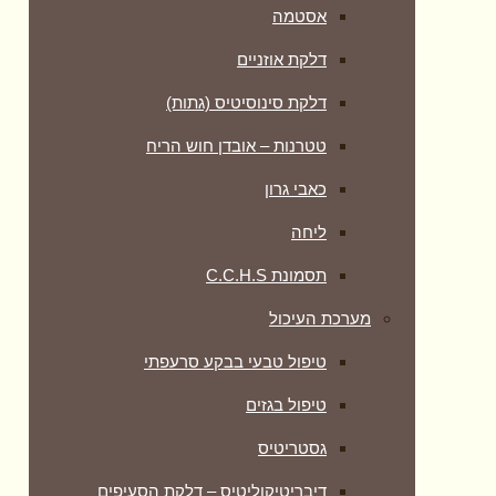
אסטמה
דלקת אוזניים
דלקת סינוסיטיס (גתות)
טטרנות – אובדן חוש הריח
כאבי גרון
ליחה
תסמונת C.C.H.S
מערכת העיכול
טיפול טבעי בבקע סרעפתי
טיפול בגזים
גסטריטיס
דיבריטיקוליטיס – דלקת הסעיפים