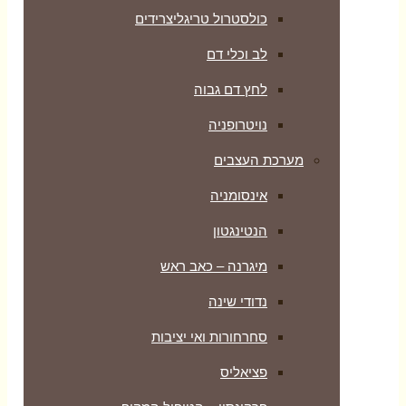
כולסטרול טריגליצרידים
לב וכלי דם
לחץ דם גבוה
נויטרופניה
מערכת העצבים
אינסומניה
הנטינגטון
מיגרנה – כאב ראש
נדודי שינה
סחרחורות ואי יציבות
פציאליס