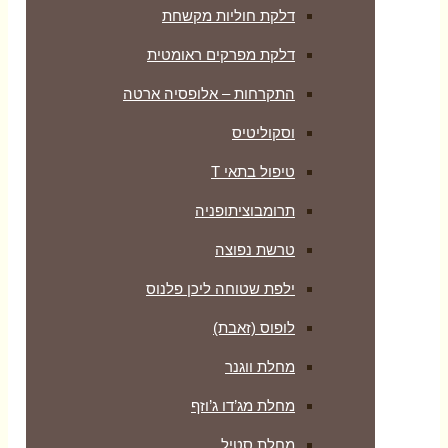
דלקת חוליות מקשחת
דלקת מפרקים ראומטית
התקרחות – אלופסיה ארטה
וסקוליטיס
טיפול בתאי T
תרומבוציתופניה
טרשת נפוצה
ילפת שטוחה ליכן פלנוס
לופוס (זאבת)
מחלת ווגנר
מחלת מג’דו ג’וזף
מחלת סטיל