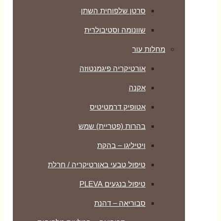
סרטן שלפוחית השתן
שוונומה וסטיבולרית
מחלות עור
אורטיקריה פיגמנטוזה
אקנה
אטופיק דרמטיטיס
בהרות (פטריית) שמש
ויטיליגו – בהקת
טיפול טבעי באורטיקריה / חרלת
טיפול בנגעים PLEVA
סבוריאה – דהנת