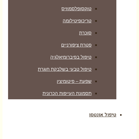
טוקסופלסמוזיס
טריכופיטילומה
סוכרת
פטרת ציפורניים
טיפול בפיברומיאלגיה
טיפול טבעי בשלבקת חוגרת
שפעת – פיטומיצין
תסמונת העייפות הכרונית
טיפול אונטסו