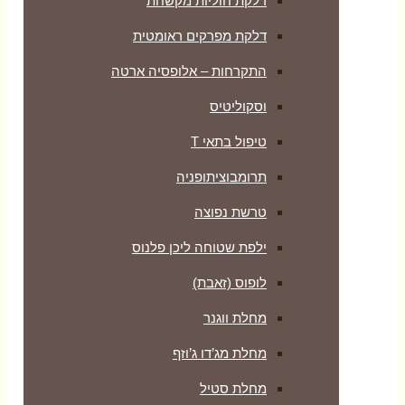
דלקת חוליות מקשחת
דלקת מפרקים ראומטית
התקרחות – אלופסיה ארטה
וסקוליטיס
טיפול בתאי T
תרומבוציתופניה
טרשת נפוצה
ילפת שטוחה ליכן פלנוס
לופוס (זאבת)
מחלת ווגנר
מחלת מג’דו ג’וזף
מחלת סטיל