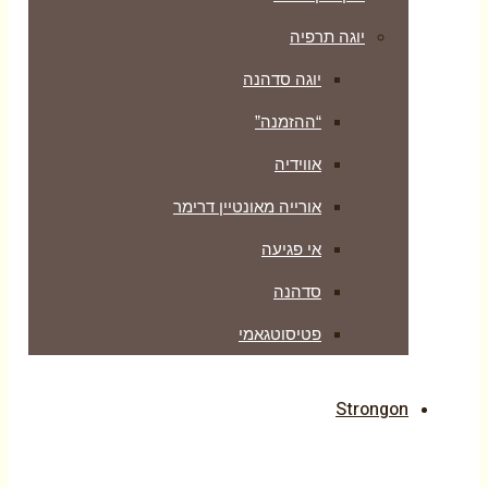
יוגה תרפיה
יוגה סדהנה
“ההזמנה”
אווידיה
אורייה מאונטיין דרימר
אי פגיעה
סדהנה
פטיסוטגאמי
Strongon