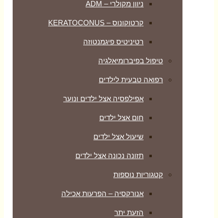
ניוון מקולרי – ADM
קרטוקונוס – KERATOCONUS
רטיניטיס פיגמנטוזה
טיפול בפיברומיאלגיה
רפואה טבעית לילדים
אפילפסיה אצל ילדים ונוער
חום אצל ילדים
שיעול אצל ילדים
תזונה נכונה אצל ילדים
קטגוריות נוספות
אנורקסיה – הפרעות אכילה
הזעת יתר