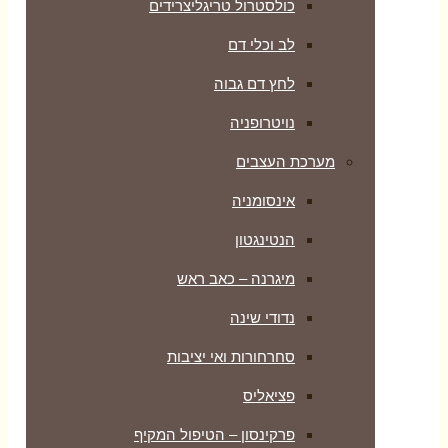
כולסטרול טריגליצרידים
לב וכלי דם
לחץ דם גבוה
נויטרופניה
מערכת העצבים
אינסומניה
הנטינגטון
מיגרנה – כאב ראש
נדודי שינה
סחרחורות ואי יציבות
פציאליס
פרקינסון – הטיפול המקיף