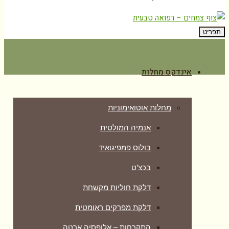
תפריט
אינדקס מחלות
מחלות אוטואימוניות
אנמיה המולטית
בולוס פמפיגואיד
בכצ’ט
דלקת חוליות מקשחת
דלקת מפרקים ראומטית
התקרחות – אלופסיה ארטה