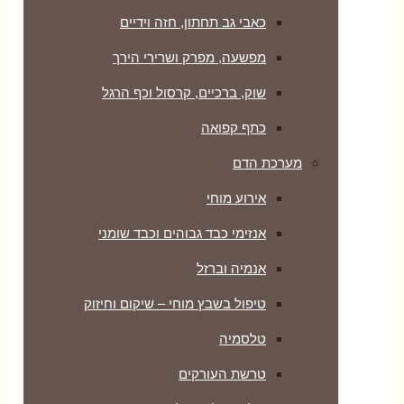
כאבי גב תחתון, חזה וידיים
מפשעה, מפרק ושרירי הירך
שוק, ברכיים, קרסול וכף הרגל
כתף קפואה
מערכת הדם
אירוע מוחי
אנזימי כבד גבוהים וכבד שומני
אנמיה וברזל
טיפול בשבץ מוחי – שיקום וחיזוק
טלסמיה
טרשת העורקים