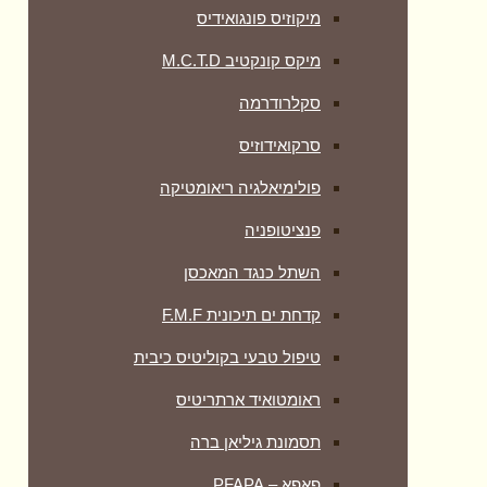
מיקוזיס פונגואידיס
מיקס קונקטיב M.C.T.D
סקלרודרמה
סרקואידוזיס
פולימיאלגיה ריאומטיקה
‏פנציטופניה
השתל כנגד המאכסן
קדחת ים תיכונית F.M.F
טיפול טבעי בקוליטיס כיבית
ראומטואיד ארתריטיס
תסמונת גיליאן ברה
פאפא – PFAPA