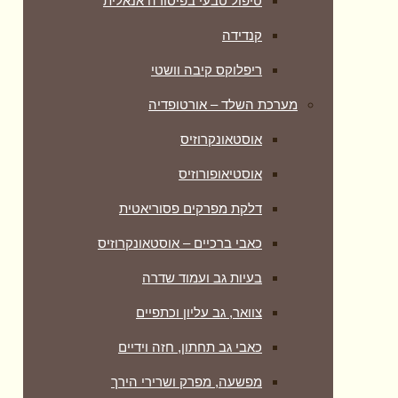
טיפול טבעי בפיסורה אנאלית
קנדידה
ריפלוקס קיבה וושטי
מערכת השלד – אורטופדיה
אוסטאונקרוזיס
אוסטיאופורוזיס
דלקת מפרקים פסוריאטית
כאבי ברכיים – אוסטאונקרוזיס
בעיות גב ועמוד שדרה
צוואר, גב עליון וכתפיים
כאבי גב תחתון, חזה וידיים
מפשעה, מפרק ושרירי הירך