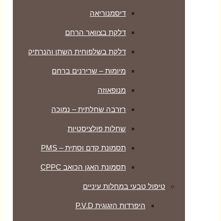
דיסמנוריאה
דלקת בצוואר הרחם
דלקת בשלפוחית השתן והנרתיק
מיומות – שרירנים ברחם
מנופאוזה
רזרבה שחלתית – נמוכה
שחלות פולציסטיות
תסמונת קדם וסתית – PMS
תסמונת האגן הכואב CPPC
טיפול טבעי במחלות עיניים
היפרדות הזגוגית P.V.D