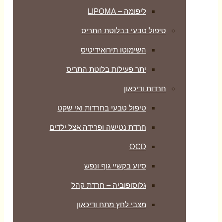
ליפומה – LIPOMA
טיפול טבעי בבלוטת התריס
השימוטו תירואידיטיס
יתר פעילות בלוטת התריס
חרדות ודיכאון
טיפול טבעי בחרדות ואי שקט
חרדת נטישה ופרידה אצל ילדים
OCD
סיוע בקשיי גוף ונפש
גלוסופוביה – חרדת קהל
מצבי לחץ מתח ודיכאון