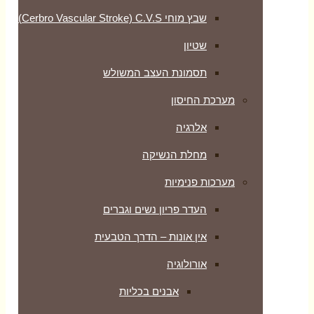
שבץ מוחי Cerbro Vascular Stroke) C.V.S)
שטיון
תסמונת העצב המשולש
מערכת החיסון
אלרגיה
מחלת הנשיקה
מערכות פנימיות
העדר פריון נשים וגברים
אין אונות – הדרך הטבעית
אורולוגיה
אבנים בכליות