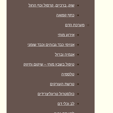
שוק, ברכיים, קרסול וכף הרגל
כתף קפואה
מערכת הדם
אירוע מוחי
אנזימי כבד גבוהים וכבד שומני
אנמיה וברזל
טיפול בשבץ מוחי – שיקום וחיזוק
טלסמיה
טרשת העורקים
כולסטרול טריגליצרידים
לב וכלי דם