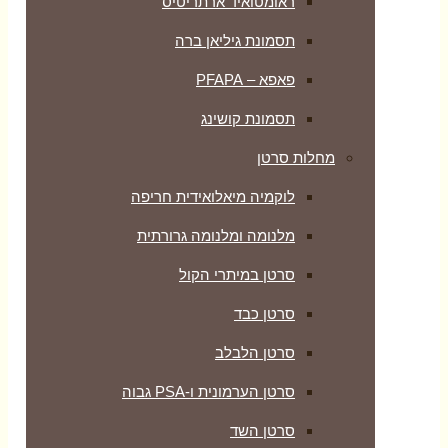
ראומטואיד ארתריטיס
תסמונת גיליאן ברה
פאפא – PFAPA
תסמונת קושינג
מחלות סרטן
לוקמיה מיאלואידית חריפה
מלנומה ומלנומה גרורתית
סרטן במיתרי הקול
סרטן כבד
סרטן הלבלב
סרטן הערמונית ו-PSA גבוה
סרטן השד