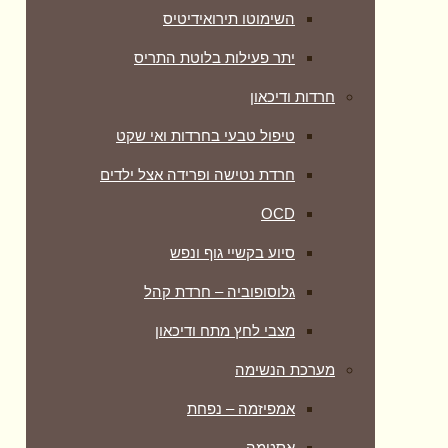
השימוטו תירואידיטיס
יתר פעילות בלוטת התריס
חרדות ודיכאון
טיפול טבעי בחרדות ואי שקט
חרדת נטישה ופרידה אצל ילדים
OCD
סיוע בקשיי גוף ונפש
גלוסופוביה – חרדת קהל
מצבי לחץ מתח ודיכאון
מערכת הנשימה
אמפיזמה – נפחת
אסטמה