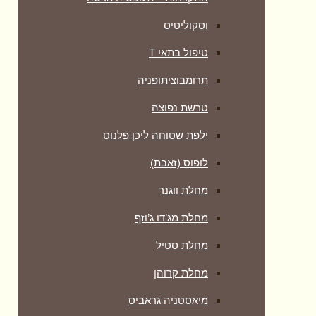
וסקוליטיס
טיפול בתאי T
תרומבוציתופניה
טרשת נפוצה
ילפת שטוחה ליכן פלנוס
לופוס (זאבת)
מחלת ווגנר
מחלת מג’דו ג’וזף
מחלת סטיל
מחלת קרוהן
מיאסטניה גראביס