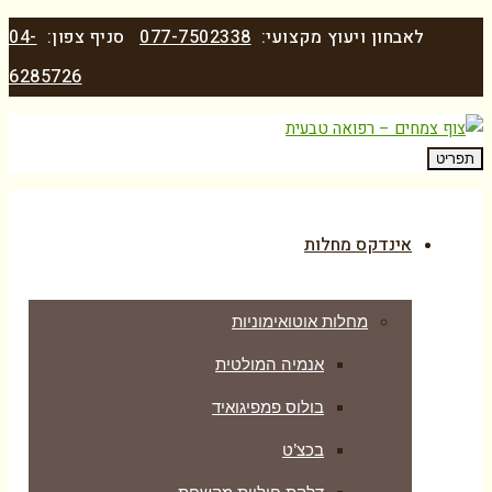
לאבחון ויעוץ מקצועי:
077-7502338
סניף צפון:
04-
6285726
תפריט
אינדקס מחלות
מחלות אוטואימוניות
אנמיה המולטית
בולוס פמפיגואיד
בכצ’ט