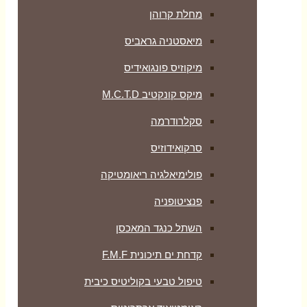
מחלת קרוהן
מיאסטניה גראביס
מיקוזיס פונגואידיס
מיקס קונקטיב M.C.T.D
סקלרודרמה
סרקואידוזיס
פולימיאלגיה ריאומטיקה
‏פנציטופניה
השתל כנגד המאכסן
קדחת ים תיכונית F.M.F
טיפול טבעי בקוליטיס כיבית