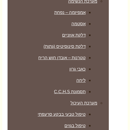
מערכת הנשימה
אמפיזמה – נפחת
אסטמה
דלקת אוזניים
דלקת סינוסיטיס (גתות)
טטרנות – אובדן חוש הריח
כאבי גרון
ליחה
תסמונת C.C.H.S
מערכת העיכול
טיפול טבעי בבקע סרעפתי
טיפול בגזים