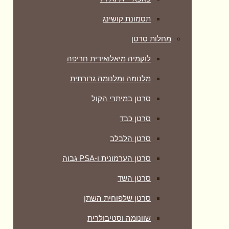
תסמונת קושינג
מחלות סרטן
לוקמיה מיאלואידית חריפה
מלנומה ומלנומה גרורתית
סרטן במיתרי הקול
סרטן כבד
סרטן הלבלב
סרטן הערמונית ו-PSA גבוה
סרטן השד
סרטן שלפוחית השתן
שוונומה וסטיבולרית