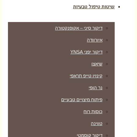
שיטות טיפול טבעיות
דיקור סיני – אקופנקטורה
איורוודה
דיקור יפני YNSA
שיאצו
קינזיו טייפ תראפי
נר הופי
פיתוח מיצויים טבעיים
כוסות רוח
טווינה
דיקור קוסמטי