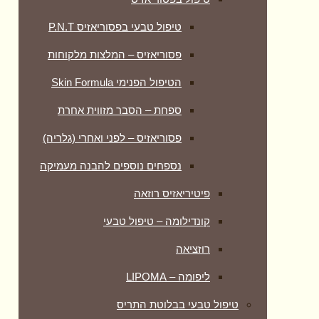
טיפול טבעי בפסוריאזיס P.N.T
פסוריאזיס – המלצות מלקוחות
הטיפול הפנימי Skin Formula
ספחת – הסבר מזווית אחרת
פסוריאזיס – לפני ואחרי (גלריה)
נספחים נוספים להבנה מעמיקה
פיטיריאזיס רוזאה
קונדילומה – טיפול טבעי
רוזציאה
ליפומה – LIPOMA
טיפול טבעי בבלוטת התריס