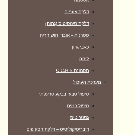
דלקת אוזניים
דלקת סינוסיטיס (גתות)
טטרנות – אובדן חוש הריח
כאבי גרון
ליחה
תסמונת C.C.H.S
מערכת העיכול
טיפול טבעי בבקע סרעפתי
טיפול בגזים
גסטריטיס
דיבריטיקוליטיס – דלקת הסעיפים