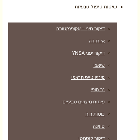
שיטות טיפול טבעיות
דיקור סיני – אקופנקטורה
איורוודה
דיקור יפני YNSA
שיאצו
קינזיו טייפ תראפי
נר הופי
פיתוח מיצויים טבעיים
כוסות רוח
טווינה
דיקור קוסמטי