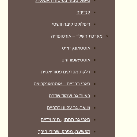
טיפול טבעי בפיסורה אנאלית
קנדידה
ריפלוקס קיבה וושטי
מערכת השלד – אורטופדיה
אוסטאונקרוזיס
אוסטיאופורוזיס
דלקת מפרקים פסוריאטית
כאבי ברכיים – אוסטאונקרוזיס
בעיות גב ועמוד שדרה
צוואר, גב עליון וכתפיים
כאבי גב תחתון, חזה וידיים
מפשעה, מפרק ושרירי הירך