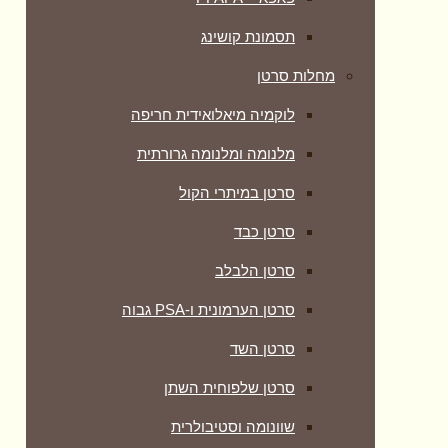
תסמונת קושינג
מחלות סרטן
לוקמיה מיאלואידית חריפה
מלנומה ומלנומה גרורתית
סרטן במיתרי הקול
סרטן כבד
סרטן הלבלב
סרטן הערמונית ו-PSA גבוה
סרטן השד
סרטן שלפוחית השתן
שוונומה וסטיבולרית