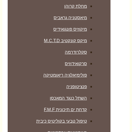
מחלת קרוהן
מיאסטניה גראביס
מיקוזיס פונגואידיס
מיקס קונקטיב M.C.T.D
סקלרודרמה
סרקואידוזיס
פולימיאלגיה ריאומטיקה
‏פנציטופניה
השתל כנגד המאכסן
קדחת ים תיכונית F.M.F
טיפול טבעי בקוליטיס כיבית