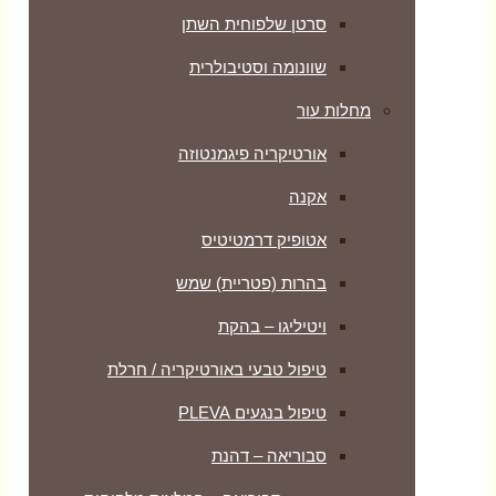
סרטן שלפוחית השתן
שוונומה וסטיבולרית
מחלות עור
אורטיקריה פיגמנטוזה
אקנה
אטופיק דרמטיטיס
בהרות (פטריית) שמש
ויטיליגו – בהקת
טיפול טבעי באורטיקריה / חרלת
טיפול בנגעים PLEVA
סבוריאה – דהנת