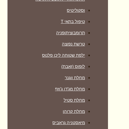
וסקוליטיס
טיפול בתאי T
תרומבוציתופניה
טרשת נפוצה
ילפת שטוחה ליכן פלנוס
לופוס (זאבת)
מחלת ווגנר
מחלת מג’דו ג’וזף
מחלת סטיל
מחלת קרוהן
מיאסטניה גראביס