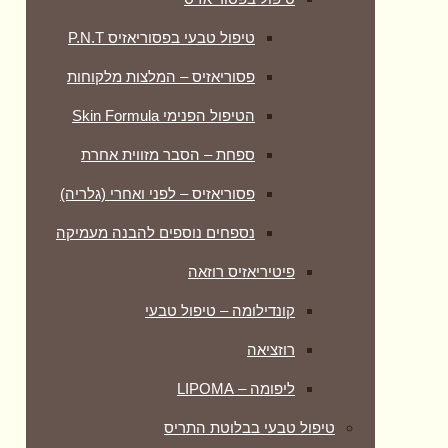
טיפול טבעי בפסוריאזיס P.N.T
פסוריאזיס – המלצות מלקוחות
הטיפול הפנימי Skin Formula
ספחת – הסבר מזווית אחרת
פסוריאזיס – לפני ואחרי (גלריה)
נספחים נוספים להבנה מעמיקה
פיטיריאזיס רוזאה
קונדילומה – טיפול טבעי
רוזציאה
ליפומה – LIPOMA
טיפול טבעי בבלוטת התריס