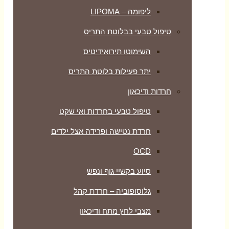
ליפומה – LIPOMA
טיפול טבעי בבלוטת התריס
השימוטו תירואידיטיס
יתר פעילות בלוטת התריס
חרדות ודיכאון
טיפול טבעי בחרדות ואי שקט
חרדת נטישה ופרידה אצל ילדים
OCD
סיוע בקשיי גוף ונפש
גלוסופוביה – חרדת קהל
מצבי לחץ מתח ודיכאון