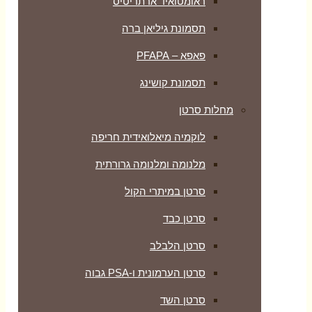
ראומטואיד ארתריטיס
תסמונת גיליאן ברה
פאפא – PFAPA
תסמונת קושינג
מחלות סרטן
לוקמיה מיאלואידית חריפה
מלנומה ומלנומה גרורתית
סרטן במיתרי הקול
סרטן כבד
סרטן הלבלב
סרטן הערמונית ו-PSA גבוה
סרטן השד