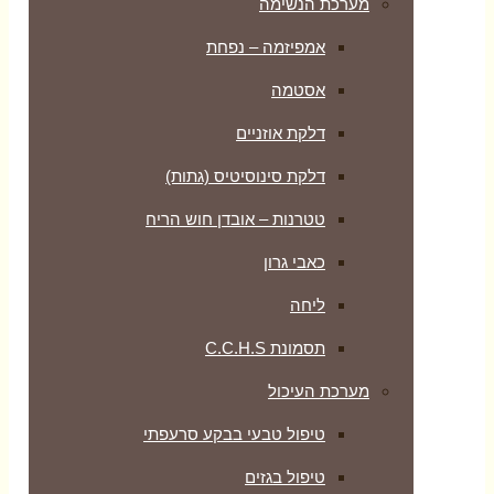
מערכת הנשימה
אמפיזמה – נפחת
אסטמה
דלקת אוזניים
דלקת סינוסיטיס (גתות)
טטרנות – אובדן חוש הריח
כאבי גרון
ליחה
תסמונת C.C.H.S
מערכת העיכול
טיפול טבעי בבקע סרעפתי
טיפול בגזים