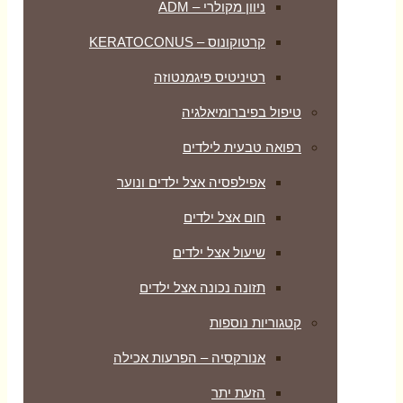
ניוון מקולרי – ADM
קרטוקונוס – KERATOCONUS
רטיניטיס פיגמנטוזה
טיפול בפיברומיאלגיה
רפואה טבעית לילדים
אפילפסיה אצל ילדים ונוער
חום אצל ילדים
שיעול אצל ילדים
תזונה נכונה אצל ילדים
קטגוריות נוספות
אנורקסיה – הפרעות אכילה
הזעת יתר