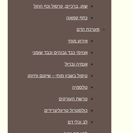
שוק, ברכיים, קרסול וכף הרגל
כתף קפואה
מערכת הדם
אירוע מוחי
אנזימי כבד גבוהים וכבד שומני
אנמיה וברזל
טיפול בשבץ מוחי – שיקום וחיזוק
טלסמיה
טרשת העורקים
כולסטרול טריגליצרידים
לב וכלי דם