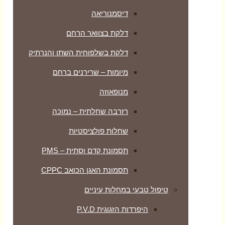
דיסמנוריאה
דלקת בצוואר הרחם
דלקת בשלפוחית השתן והנרתיק
מיומות – שרירנים ברחם
מנופאוזה
רזרבה שחלתית – נמוכה
שחלות פולציסטיות
תסמונת קדם וסתית – PMS
תסמונת האגן הכואב CPPC
טיפול טבעי במחלות עיניים
היפרדות הזגוגית P.V.D