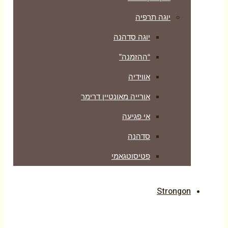
יוגה תרפיה
יוגה סדהנה
“ההזמנה”
אווידיה
אורייה מאונטיין דרימר
אי פגיעה
סדהנה
פטיסוטגאמי
Strongon