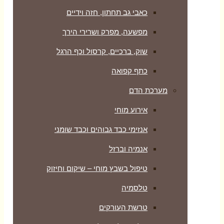
כאבי גב תחתון, חזה וידיים
מפשעה, מפרק ושרירי הירך
שוק, ברכיים, קרסול וכף הרגל
כתף קפואה
מערכת הדם
אירוע מוחי
אנזימי כבד גבוהים וכבד שומני
אנמיה וברזל
טיפול בשבץ מוחי – שיקום וחיזוק
טלסמיה
טרשת העורקים