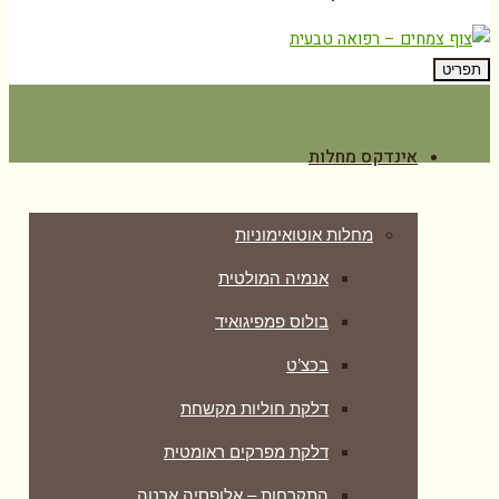
תפריט
אינדקס מחלות
מחלות אוטואימוניות
אנמיה המולטית
בולוס פמפיגואיד
בכצ’ט
דלקת חוליות מקשחת
דלקת מפרקים ראומטית
התקרחות – אלופסיה ארטה