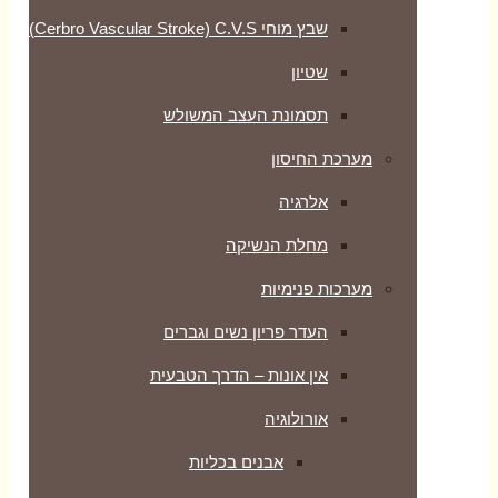
שבץ מוחי Cerbro Vascular Stroke) C.V.S)
שטיון
תסמונת העצב המשולש
מערכת החיסון
אלרגיה
מחלת הנשיקה
מערכות פנימיות
העדר פריון נשים וגברים
אין אונות – הדרך הטבעית
אורולוגיה
אבנים בכליות