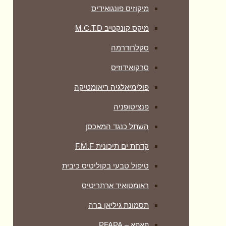
מיקוזיס פונגואידיס
מיקס קונקטיב M.C.T.D
סקלרודרמה
סרקואידוזיס
פולימיאלגיה ריאומטיקה
‏פנציטופניה
השתל כנגד המאכסן
קדחת ים תיכונית F.M.F
טיפול טבעי בקוליטיס כיבית
ראומטואיד ארתריטיס
תסמונת גיליאן ברה
פאפא – PFAPA