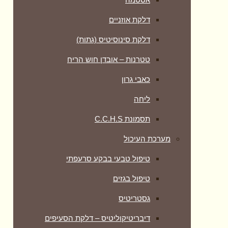
דלקת אוזניים
דלקת סינוסיטיס (גתות)
טטרנות – אובדן חוש הריח
כאבי גרון
ליחה
תסמונת C.C.H.S
מערכת העיכול
טיפול טבעי בבקע סרעפתי
טיפול בגזים
גסטריטיס
דיבריטיקוליטיס – דלקת הסעיפים