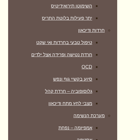
השימוטו תירואידיטיס
יתר פעילות בלוטת התריס
חרדות ודיכאון
טיפול טבעי בחרדות ואי שקט
חרדת נטישה ופרידה אצל ילדים
OCD
סיוע בקשיי גוף ונפש
גלוסופוביה – חרדת קהל
מצבי לחץ מתח ודיכאון
מערכת הנשימה
אמפיזמה – נפחת
אסטמה