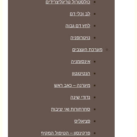
כולסטרול טריגליצרידים
לב וכלי דם
לחץ דם גבוה
נויטרופניה
מערכת העצבים
אינסומניה
הנטינגטון
מיגרנה – כאב ראש
נדודי שינה
סחרחורות ואי יציבות
פציאליס
פרקינסון – הטיפול המקיף