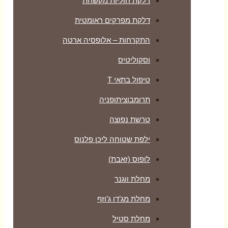
דלקת חוליות מקשחת
דלקת מפרקים ראומטית
התקרחות – אלופסיה ארטה
וסקוליטיס
טיפול בתאי T
תרומבוציתופניה
טרשת נפוצה
ילפת שטוחה ליכן פלנוס
לופוס (זאבת)
מחלת ווגנר
מחלת מג’דו ג’וזף
מחלת סטיל