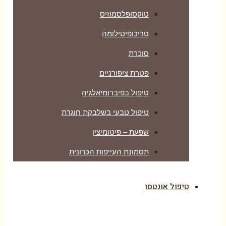
טוקסופלסמוזיס
טריכופיטילומה
סוכרת
פטרת ציפורניים
טיפול בפיברומיאלגיה
טיפול טבעי בשלבקת חוגרת
שפעת – פיטומיצין
תסמונת העייפות הכרונית
טיפול אונטסו