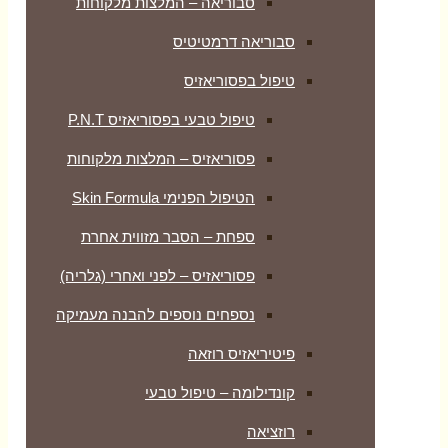
סבוריאה – המלצות מלקוחות
סבוריאה דרמטיטיס
טיפול בפסוריאזיס
טיפול טבעי בפסוריאזיס P.N.T
פסוריאזיס – המלצות מלקוחות
הטיפול הפנימי Skin Formula
ספחת – הסבר מזווית אחרת
פסוריאזיס – לפני ואחרי (גלריה)
נספחים נוספים להבנה מעמיקה
פיטיריאזיס רוזאה
קונדילומה – טיפול טבעי
רוזציאה