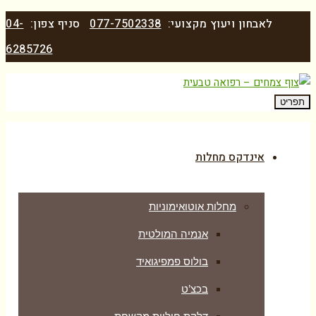
לאבחון ויעוץ מקצועי:
077-7502338
סניף צפון:
04-
6285726
תפריט
אינדקס מחלות
מחלות אוטואימוניות
אנמיה המולטית
בולוס פמפיגואיד
בכצ’ט