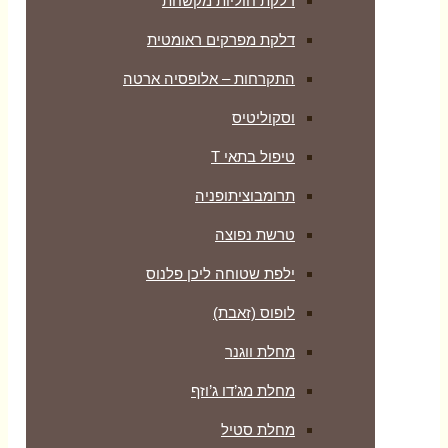
דלקת חוליות מקשחת
דלקת מפרקים ראומטית
התקרחות – אלופסיה ארטה
וסקוליטיס
טיפול בתאי T
תרומבוציתופניה
טרשת נפוצה
ילפת שטוחה ליכן פלנוס
לופוס (זאבת)
מחלת ווגנר
מחלת מג’דו ג’וזף
מחלת סטיל