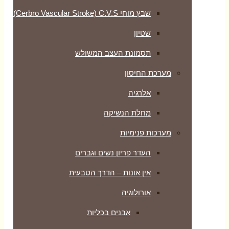
שבץ מוחי Cerbro Vascular Stroke) C.V.S)
שטיון
תסמונת העצב המשולש
מערכת החיסון
אלרגיה
מחלת הנשיקה
מערכות פנימיות
העדר פריון נשים וגברים
אין אונות – הדרך הטבעית
אורולוגיה
אבנים בכליות