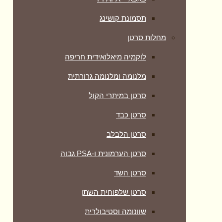
תסמונת קושינג
מחלות סרטן
לוקמיה מיאלואידית חריפה
מלנומה ומלנומה גרורתית
סרטן במיתרי הקול
סרטן כבד
סרטן הלבלב
סרטן הערמונית ו-PSA גבוה
סרטן השד
סרטן שלפוחית השתן
שוונומה וסטיבולרית