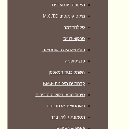
מיקוזיס פונגואידיס
מיקס קונקטיב M.C.T.D
סקלרודרמה
סרקואידוזיס
פולימיאלגיה ריאומטיקה
‏פנציטופניה
השתל כנגד המאכסן
קדחת ים תיכונית F.M.F
טיפול טבעי בקוליטיס כיבית
ראומטואיד ארתריטיס
תסמונת גיליאן ברה
פאפא – PFAPA