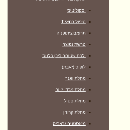
וסקוליטיס
טיפול בתאי T
תרומבוציתופניה
טרשת נפוצה
ילפת שטוחה ליכן פלנוס
לופוס (זאבת)
מחלת ווגנר
מחלת מג’דו ג’וזף
מחלת סטיל
מחלת קרוהן
מיאסטניה גראביס