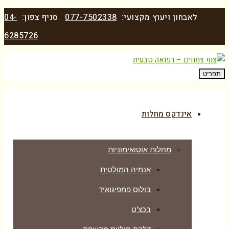
לאבחון ויעוץ מקצועי:
077-7502338
סניף צפון:
04-
6285726
תפריט
אינדקס מחלות
מחלות אוטואימוניות
אנמיה המולטית
בולוס פמפיגואיד
בכצ’ט