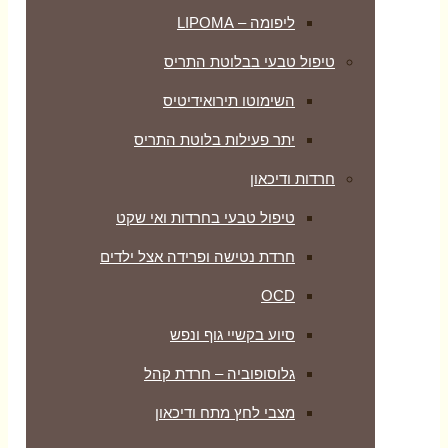
ליפומה – LIPOMA
טיפול טבעי בבלוטת התריס
השימוטו תירואידיטיס
יתר פעילות בלוטת התריס
חרדות ודיכאון
טיפול טבעי בחרדות ואי שקט
חרדת נטישה ופרידה אצל ילדים
OCD
סיוע בקשיי גוף ונפש
גלוסופוביה – חרדת קהל
מצבי לחץ מתח ודיכאון