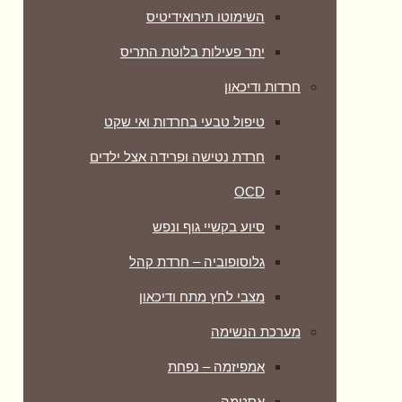
השימוטו תירואידיטיס
יתר פעילות בלוטת התריס
חרדות ודיכאון
טיפול טבעי בחרדות ואי שקט
חרדת נטישה ופרידה אצל ילדים
OCD
סיוע בקשיי גוף ונפש
גלוסופוביה – חרדת קהל
מצבי לחץ מתח ודיכאון
מערכת הנשימה
אמפיזמה – נפחת
אסטמה