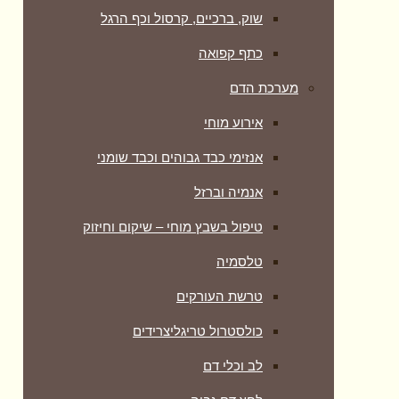
שוק, ברכיים, קרסול וכף הרגל
כתף קפואה
מערכת הדם
אירוע מוחי
אנזימי כבד גבוהים וכבד שומני
אנמיה וברזל
טיפול בשבץ מוחי – שיקום וחיזוק
טלסמיה
טרשת העורקים
כולסטרול טריגליצרידים
לב וכלי דם