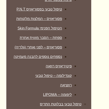
טיפול טבעי בפסוריאזיס P.N.T
פסוריאזיס – המלצות מלקוחות
הטיפול הפנימי Skin Formula
ספחת – הסבר מזווית אחרת
פסוריאזיס – לפני ואחרי (גלריה)
נספחים נוספים להבנה מעמיקה
פיטיריאזיס רוזאה
קונדילומה – טיפול טבעי
רוזציאה
ליפומה – LIPOMA
טיפול טבעי בבלוטת התריס