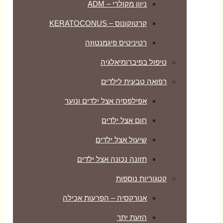
ניוון מקולרי – ADM
קרטוקונוס – KERATOCONUS
רטיניטיס פיגמנטוזה
טיפול בפיברומיאלגיה
רפואה טבעית לילדים
אפילפסיה אצל ילדים ונוער
חום אצל ילדים
שיעול אצל ילדים
תזונה נכונה אצל ילדים
קטגוריות נוספות
אנורקסיה – הפרעות אכילה
הזעת יתר