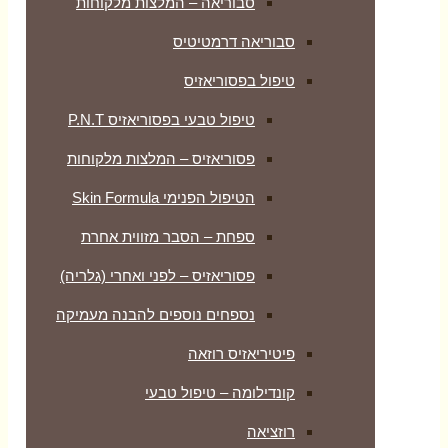
סבוריאה – המלצות מלקוחות
סבוריאה דרמטיטיס
טיפול בפסוריאזיס
טיפול טבעי בפסוריאזיס P.N.T
פסוריאזיס – המלצות מלקוחות
הטיפול הפנימי Skin Formula
ספחת – הסבר מזווית אחרת
פסוריאזיס – לפני ואחרי (גלריה)
נספחים נוספים להבנה מעמיקה
פיטיריאזיס רוזאה
קונדילומה – טיפול טבעי
רוזציאה