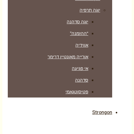
יוגה תרפיה
יוגה סדהנה
“ההזמנה”
אווידיה
אורייה מאונטיין דרימר
אי פגיעה
סדהנה
פטיסוטגאמי
Strongon