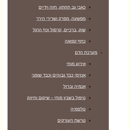
כאבי גב תחתון, חזה וידיים
מפשעה, מפרק ושרירי הירך
שוק, ברכיים, קרסול וכף הרגל
כתף קפואה
מערכת הדם
אירוע מוחי
אנזימי כבד גבוהים וכבד שומני
אנמיה וברזל
טיפול בשבץ מוחי – שיקום וחיזוק
טלסמיה
טרשת העורקים