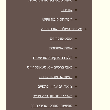
טיפול טבעי בפיסורה אנאלית
קנדידה
ריפלוקס קיבה וושטי
מערכת השלד – אורטופדיה
אוסטאונקרוזיס
אוסטיאופורוזיס
דלקת מפרקים פסוריאטית
כאבי ברכיים – אוסטאונקרוזיס
בעיות גב ועמוד שדרה
צוואר, גב עליון וכתפיים
כאבי גב תחתון, חזה וידיים
מפשעה, מפרק ושרירי הירך