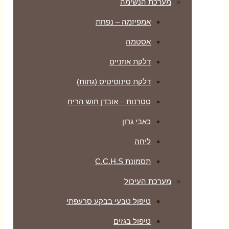
מערכת הנשימה
אמפיזמה – נפחת
אסטמה
דלקת אוזניים
דלקת סינוסיטיס (גתות)
טטרנות – אובדן חוש הריח
כאבי גרון
ליחה
תסמונת C.C.H.S
מערכת העיכול
טיפול טבעי בבקע סרעפתי
טיפול בגזים