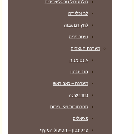
כולסטרול טריגליצרידים
לב וכלי דם
לחץ דם גבוה
נויטרופניה
מערכת העצבים
אינסומניה
הנטינגטון
מיגרנה – כאב ראש
נדודי שינה
סחרחורות ואי יציבות
פציאליס
פרקינסון – הטיפול המקיף