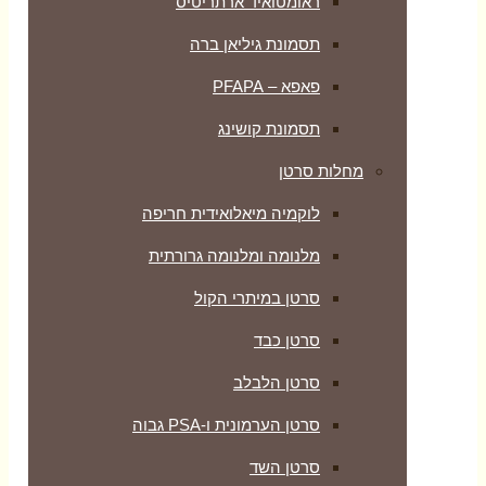
ראומטואיד ארתריטיס
תסמונת גיליאן ברה
פאפא – PFAPA
תסמונת קושינג
מחלות סרטן
לוקמיה מיאלואידית חריפה
מלנומה ומלנומה גרורתית
סרטן במיתרי הקול
סרטן כבד
סרטן הלבלב
סרטן הערמונית ו-PSA גבוה
סרטן השד