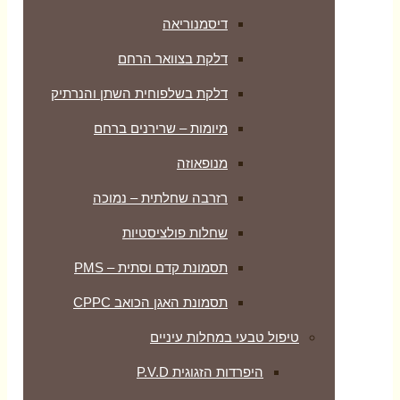
דיסמנוריאה
דלקת בצוואר הרחם
דלקת בשלפוחית השתן והנרתיק
מיומות – שרירנים ברחם
מנופאוזה
רזרבה שחלתית – נמוכה
שחלות פולציסטיות
תסמונת קדם וסתית – PMS
תסמונת האגן הכואב CPPC
טיפול טבעי במחלות עיניים
היפרדות הזגוגית P.V.D