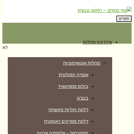
תפריט
אינדקס מחלות
לא
מחלות אוטואימוניות
אנמיה המולטית
בולוס פמפיגואיד
בכצ’ט
דלקת חוליות מקשחת
דלקת מפרקים ראומטית
התקרחות – אלופסיה ארטה