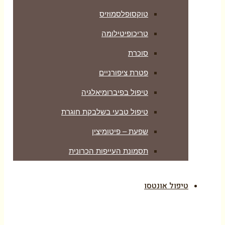
טוקסופלסמוזיס
טריכופיטילומה
סוכרת
פטרת ציפורניים
טיפול בפיברומיאלגיה
טיפול טבעי בשלבקת חוגרת
שפעת – פיטומיצין
תסמונת העייפות הכרונית
טיפול אונטסו