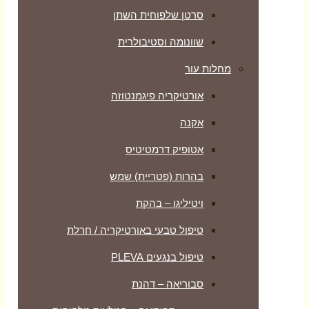
סרטן שלפוחית השתן
שוונומה וסטיבולרית
מחלות עור
אורטיקריה פיגמנטוזה
אקנה
אטופיק דרמטיטיס
בהרות (פטריית) שמש
ויטיליגו – בהקת
טיפול טבעי באורטיקריה / חרלת
טיפול בנגעים PLEVA
סבוריאה – דהנת