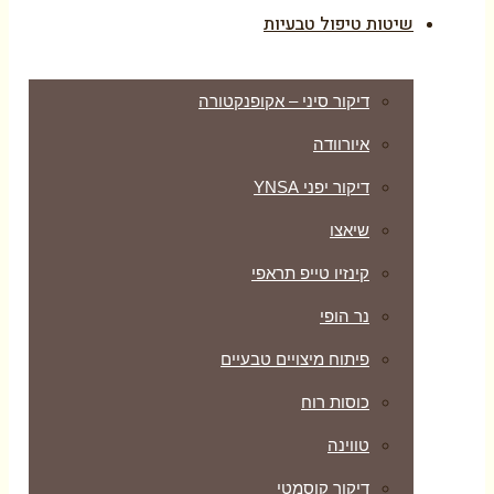
שיטות טיפול טבעיות
דיקור סיני – אקופנקטורה
איורוודה
דיקור יפני YNSA
שיאצו
קינזיו טייפ תראפי
נר הופי
פיתוח מיצויים טבעיים
כוסות רוח
טווינה
דיקור קוסמטי