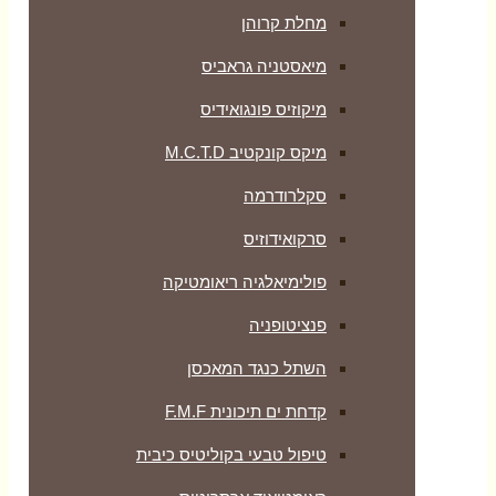
מחלת קרוהן
מיאסטניה גראביס
מיקוזיס פונגואידיס
מיקס קונקטיב M.C.T.D
סקלרודרמה
סרקואידוזיס
פולימיאלגיה ריאומטיקה
‏פנציטופניה
השתל כנגד המאכסן
קדחת ים תיכונית F.M.F
טיפול טבעי בקוליטיס כיבית