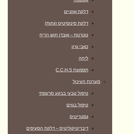
דלקת אוזניים
דלקת סינוסיטיס (גתות)
טטרנות – אובדן חוש הריח
כאבי גרון
ליחה
תסמונת C.C.H.S
מערכת העיכול
טיפול טבעי בבקע סרעפתי
טיפול בגזים
גסטריטיס
דיבריטיקוליטיס – דלקת הסעיפים