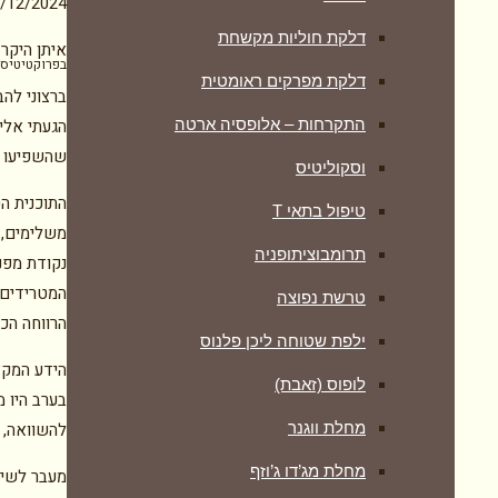
/12/2024
דלקת חוליות מקשחת
איתן היקר 
בפרוקטיטיס, 
דלקת מפרקים ראומטית
ברצוני לה
התקרחות – אלופסיה ארטה
הגעתי אלי
שהשפיעו מ
וסקוליטיס
התוכנית ה
טיפול בתאי T
משלימים,די
תרומבוציתופניה
נקודת מפנ
המטרידים,
טרשת נפוצה
הרווחה הכ
ילפת שטוחה ליכן פלנוס
הידע המקצ
לופוס (זאבת)
בערב היו מ
מחלת ווגנר
להשוואה, 
מחלת מג’דו ג’וזף
מעבר לשיפו