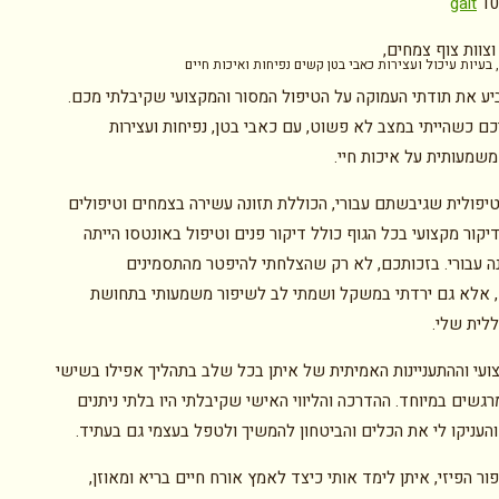
galt
10
וצוות צוף צמחים,
בעיות עיכול ועצירות כאבי בטן קשים נפיחות ואיכות חיים
ביע את תודתי העמוקה על הטיפול המסור והמקצועי שקיבלתי מכם.
כם כשהייתי במצב לא פשוט, עם כאבי בטן, נפיחות ועצירות
שמעותית על איכות חיי.
טיפולית שגיבשתם עבורי, הכוללת תזונה עשירה בצמחים וטיפולים
קור מקצועי בכל הגוף כולל דיקור פנים וטיפול באונטסו הייתה
ה עבורי. בזכותכם, לא רק שהצלחתי להיפטר מהתסמינים
 אלא גם ירדתי במשקל ושמתי לב לשיפור משמעותי בתחושת
ללית שלי.
ועי וההתעניינות האמיתית של איתן בכל שלב בתהליך אפילו בשישי
רגשים במיוחד. ההדרכה והליווי האישי שקיבלתי היו בלתי ניתנים
והעניקו לי את הכלים והביטחון להמשיך ולטפל בעצמי גם בעתיד.
ר הפיזי, איתן לימד אותי כיצד לאמץ אורח חיים בריא ומאוזן,