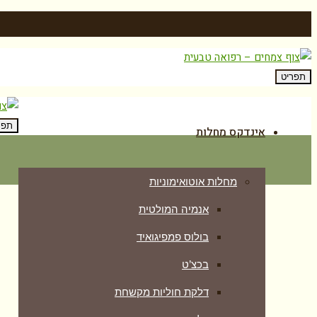
תפריט
תפר
אינדקס מחלות
מחלות אוטואימוניות
אנמיה המולטית
בולוס פמפיגואיד
בכצ’ט
דלקת חוליות מקשחת