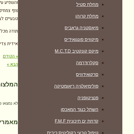
והשפיע על 
מחלת סטיל
צוף צמחים
מחלת קרוהן
טבעיים לבע
מיאסטניה גראביס
תודה מכל 
מיקוזיס פונגואידיס
אידית צדי
מיקס קונקטיב M.C.T.D
« הקודם
סקלרודרמה
הבא »
סרקואידוזיס
המלצות
פולימיאלגיה ריאומטיקה
‏פנציטופניה
לא נמצאו פ
השתל כנגד המאכסן
קדחת ים תיכונית F.M.F
מאמרים
טיפול טבעי בקוליטיס כיבית