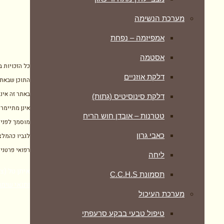
מערכת הנשימה
אמפיזמה – נפחת
אסטמה
כל הזכויות 
דלקת אוזניים
התוכן שבאתר
באתר זה אינו
דלקת סינוסיטיס (גתות)
אינן מתיימרו
טטרנות – אובדן חוש הריח
מוסמך לפני 
כאבי גרון
לגביו כהמלצ
רפואי פרטני
ליחה
איתן טל (צוף צמחים), מרכ
תסמונת C.C.H.S
ותנאי שימו
מערכת העיכול
טיפול טבעי בבקע סרעפתי