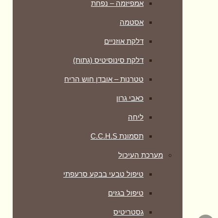
אמפיזמה – נפחת
אסטמה
דלקת אוזניים
דלקת סינוסיטיס (גתות)
טטרנות – אובדן חוש הריח
כאבי גרון
ליחה
תסמונת C.C.H.S
מערכת העיכול
טיפול טבעי בבקע סרעפתי
טיפול בגזים
גסטריטיס