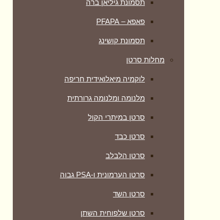
תסמונת גיליאן ברה
פאפא – PFAPA
תסמונת קושינג
מחלות סרטן
לוקמיה מיאלואידית חריפה
מלנומה ומלנומה גרורתית
סרטן במיתרי הקול
סרטן כבד
סרטן הלבלב
סרטן הערמונית ו-PSA גבוה
סרטן השד
סרטן שלפוחית השתן