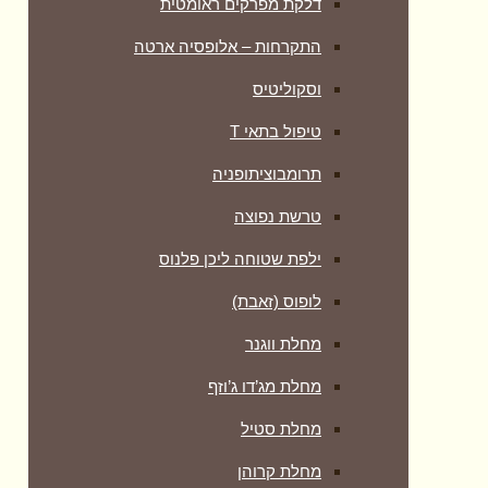
דלקת מפרקים ראומטית
התקרחות – אלופסיה ארטה
וסקוליטיס
טיפול בתאי T
תרומבוציתופניה
טרשת נפוצה
ילפת שטוחה ליכן פלנוס
לופוס (זאבת)
מחלת ווגנר
מחלת מג’דו ג’וזף
מחלת סטיל
מחלת קרוהן