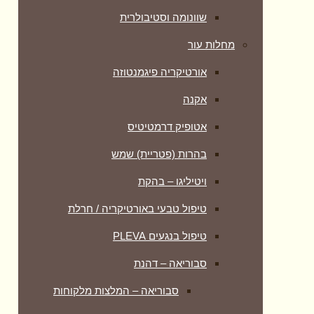
שוונומה וסטיבולרית
מחלות עור
אורטיקריה פיגמנטוזה
אקנה
אטופיק דרמטיטיס
בהרות (פטריית) שמש
ויטיליגו – בהקת
טיפול טבעי באורטיקריה / חרלת
טיפול בנגעים PLEVA
סבוריאה – דהנת
סבוריאה – המלצות מלקוחות