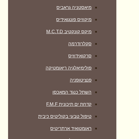
מיאסטניה גראביס
מיקוזיס פונגואידיס
מיקס קונקטיב M.C.T.D
סקלרודרמה
סרקואידוזיס
פולימיאלגיה ריאומטיקה
‏פנציטופניה
השתל כנגד המאכסן
קדחת ים תיכונית F.M.F
טיפול טבעי בקוליטיס כיבית
ראומטואיד ארתריטיס