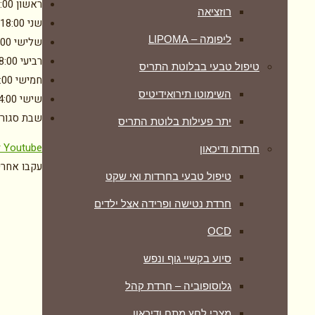
ראשון
:00
רוזציאה
שני
-18:00
ליפומה – LIPOMA
שלישי
:00
רביעי
8:00
טיפול טבעי בבלוטת התריס
חמישי
:00
השימוטו תירואידיטיס
שישי
4:00
שבת
סגור
יתר פעילות בלוטת התריס
r
Youtube
חרדות ודיכאון
עקבו אחרינ
טיפול טבעי בחרדות ואי שקט
חרדת נטישה ופרידה אצל ילדים
OCD
סיוע בקשיי גוף ונפש
גלוסופוביה – חרדת קהל
מצבי לחץ מתח ודיכאון