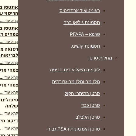
אונטסו ב
ראומטואיד ארתריטיס
הריפוי ש
קרא עוד ←
תסמונת גיליאן ברה
אונטסו ב
צמחים רא
פאפא – PFAPA
קרא עוד ←
תסמונת קושינג
רפואה מש
לבריאות 
מחלות סרטן
קרא עוד ←
צמחי מרפ
לוקמיה מיאלואידית חריפה
קרא עוד ←
מלנומה ומלנומה גרורתית
צמחי מרפ
קרא עוד ←
סרטן במיתרי הקול
טיפולים 
שלמה
סרטן כבד
קרא עוד ←
סרטן הלבלב
דיקור סי
קרא עוד ←
סרטן הערמונית ו-PSA גבוה
דיקור סינ