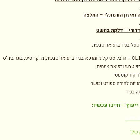
 ואיזון הורמונלי – המלצה
ורי – דלקת בוושט
טפל בכיר ברפואה טבעית
טל איתן CL.H – הרבליסט קליני ומרפא בכיר ברפואה טבעית, מדקר סיני, בוגר ביה”ס
וי טבעי ורפואת צמחים:
דיקור קוסמטי
נויות לחימה ספורט וכושר
גה בכיר
יעוץ – חייגו עכשיו:
077-
 שלי