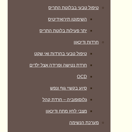
טיפול טבעי בבלוטת התריס
השימוטו תירואידיטיס
יתר פעילות בלוטת התריס
חרדות ודיכאון
טיפול טבעי בחרדות ואי שקט
חרדת נטישה ופרידה אצל ילדים
OCD
סיוע בקשיי גוף ונפש
גלוסופוביה – חרדת קהל
מצבי לחץ מתח ודיכאון
מערכת הנשימה