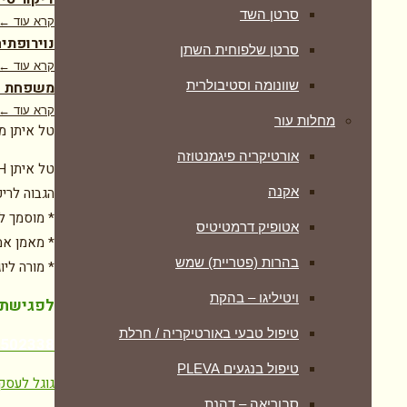
סרטן השד
קרא עוד ←
נוירופתיה
סרטן שלפוחית השתן
קרא עוד ←
משפחת דר
שוונומה וסטיבולרית
קרא עוד ←
מחלות עור
טל איתן מ
אורטיקריה פיגמנטוזה
הגבוה לריפ
אקנה
* מוסמך ל
אטופיק דרמטיטיס
* מאמן אמ
בהרות (פטריית) שמש
* מורה ליו
ויטיליגו – בהקת
לפגישת י
טיפול טבעי באורטיקריה / חרלת
7502338
טיפול בנגעים PLEVA
גוגל לעסק
סבוריאה – דהנת