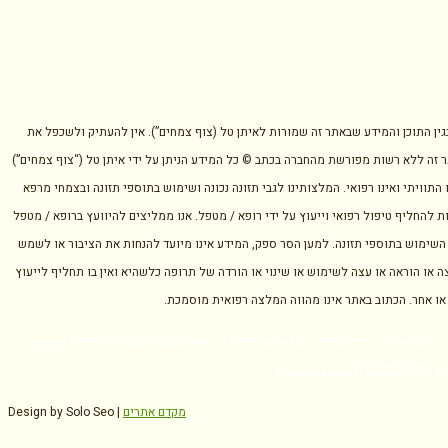
בגין התוכן והמידע שבאתר זה שמורות לאיתן טל (צוף צמחים”). אין להעתיק ולשכפל את
 זה ללא רשות מפורשת מהחברה בכתב © כל המידע הניתן על ידי איתן טל (“צוף צמחים”)
 התוויתי ואינו רפואי. המלצותינו לגבי תזונה נכונה ושימוש בתוספי תזונה ובצמחי מרפא
ת להחליף טיפול רפואי וייעוץ על ידי רופא / מטפל. אנו ממליצים להיוועץ ברופא / מטפל
השימוש בתוספי תזונה. למען הסר ספק, המידע אינו מיועד להנחות את הציבור או לשמש
ה או הוראה או עצה לשימוש או שינוי או הורדה של תרופה כלשהיא ואין בו תחליף לייעוץ
 או אחר. הכתוב באתר אינו מהווה המלצה רפואית מוסמכת.
ז: הר ציון 6 ראשון לציון | צפון: החוחית 35 כפר ורדים |
תקנון
ש
|
תקנון חנות
|
הצהרת נגישות
מקדם אתרים
Design by Solo Seo |