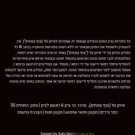
כל הזכויות בגין התוכן והמידע שבאתר זה שמורות לאיתן טל (צוף צמחים”). אין
להעתיק ולשכפל את התוכן שבאתר זה ללא רשות מפורשת מהחברה בכתב © כל
המידע הניתן על ידי איתן טל (“צוף צמחים”) באתר זה אינו התוויתי ואינו רפואי.
המלצותינו לגבי תזונה נכונה ושימוש בתוספי תזונה ובצמחי מרפא אינן מתיימרות
להחליף טיפול רפואי וייעוץ על ידי רופא / מטפל. אנו ממליצים להיוועץ ברופא /
מטפל מוסמך לפני השימוש בתוספי תזונה. למען הסר ספק, המידע אינו מיועד להנחות
את הציבור או לשמש לגביו כהמלצה או הוראה או עצה לשימוש או שינוי או הורדה של
תרופה כלשהיא ואין בו תחליף לייעוץ רפואי פרטני או אחר. הכתוב באתר אינו מהווה
המלצה רפואית מוסמכת.
איתן טל (צוף צמחים), מרכז: הר ציון 6 ראשון לציון | צפון: החוחית 35
כפר ורדים |
תקנון ותנאי שימוש
|
תקנון חנות
|
הצהרת נגישות
מקדם אתרים
Design by Solo Seo |