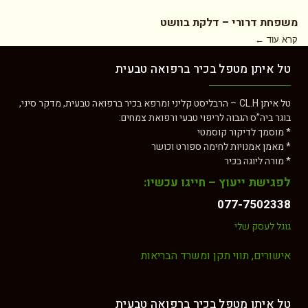
משפחת דרורי – דלקת בוושט
קרא עוד ←
טל איתן מטפל בכיר ברפואה טבעית
טל איתן CL.H – הרבליסט קליני ומרפא בכיר ברפואה טבעית, מדקר סיני,
בוגר ביה”ס הגבוה לריפוי טבעי ורפואת צמחים:
* מוסמך לדיקור קוסמטי
* מאמן אמנויות לחימה ספורט וכושר
* מורה ליוגה בכיר
לפגישת ייעוץ – חייגו עכשיו:
077-7502338
גוגל לעסק שלי
אישורים, תווי תקן ומשרד הבריאות
טל איתן מטפל בכיר ברפואה טבעית