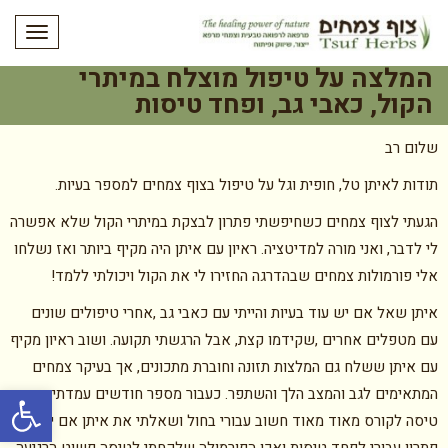
תפריט
המלצה על טיפול מוצלח במיתרי
הקול, כאבי גב, ופחד טיסות
שלום רב
תודות לאיתן טל, חופית וגל על טיפול בצוף צמחים למספר בעיות.
הגעתי לצוף צמחים כשחיפשתי פתרון לבצקת במיתרי הקול שלא אפשרה
לי לדבר, ואני מורה למדיטציה. ראיון עם איתן היה מקיף ביותר ואז נשלחו
אלי פורמולות צמחים שבהדרגה החזירו לי את הקול ויכולתי ללמד!
איתן שאל אם יש עוד בעיות והייתי עם כאבי גב ,אחרי טיפולים שונים
עם מטפלים אחרים ,שקידמו קצת, אבל הרגשתי תקועה. ושוב ראיון מקיף
עם איתן ששלח גם המלצות תזונה וחוברת מתכונים, אך בעיקר צמחים
פתח סרגל
המתאימים לגב והמצב הלך והשתפר. כעבור מספר חודשים עמדתי בפני
טיסה לקורס מאוד מאוד חשוב עבורי בחול ושאלתי את איתן אם יש לו