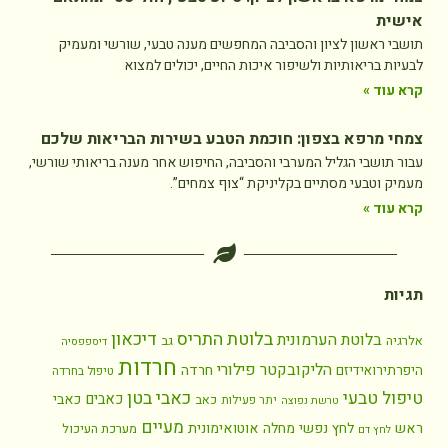
אישית
תושבי ראשון לציון והסביבה המחפשים מענה טבעי, שורשי ומעמיק
לבעיות בריאותיות ולשיפור איכות החיים, יכולים למצוא
קרא עוד »
צמחי מרפא בצפון: חוכמת הטבע בשירות הבריאות שלכם
עבור תושבי הגליל המערבי והסביבה, החיפוש אחר מענה בריאותי שורשי,
מעמיק וטבעי מסתיים בקליניקת “צוף צמחים”.
קרא עוד »
תגיות
בלוטת התריס
דיכאון
בלוטת הערמונית
אלרגיה
גב
דיספפסיה
חרדות
הליקובקטר פילורי
חרדה
היפרתירואידיזם
טיפול בחרדה
כאבי בטן
טיפול טבעי
כאבים
כאבי
כאב
יתר פעילות
טרשת נפוצה
מעיים
ראש
לחץ נפשי
מחלה אוטואימונית
מערכת העיכול
לחץ דם