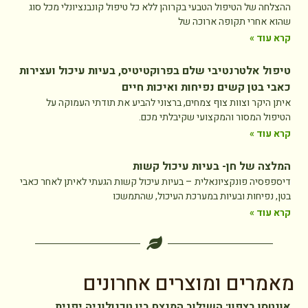
ההצלחה של הטיפול הטבעי בקרוהן ללא כל טיפול קונבנציונלי מכל סוג
שהוא אחרי תקופה ארוכה של
קרא עוד »
טיפול אלטרנטיבי שלם בפרוקטיטיס, בעיות עיכול ועצירות
כאבי בטן קשים נפיחות ואיכות חיים
איתן היקר וצוות צוף צמחים, ברצוני להביע את תודתי העמוקה על
הטיפול המסור והמקצועי שקיבלתי מכם.
קרא עוד »
המלצה של חן- בעיות עיכול קשות
דיספפסיה פונקציונאלית – בעיות עיכול קשות הגעתי לאיתן לאחר כאבי
בטן, נפיחות ובעיות במערכת העיכול, שהתמשכו
קרא עוד »
מאמרים ומוצרים אחרונים
אונטסו בצפון: השילוב המנצח בין טכנולוגיה יפנית