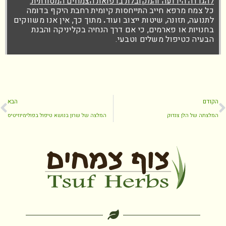
להגדרה הידועה והמקובלת ברפואת הצמחים המסורתית.
כל צמח מרפא חייב התייחסות קיומית רחבת היקף בדומה
לתנועה, תזונה, שיטות ייצוב ועוד
.
מתוך כך, אין אנו משווקים
בחנויות או פארמים, כי אם דרך הנחיה בקליניקה והבנת
הבעיה כטיפול משלים וטבעי.
הקודם
הבא
המלצתה של הלן צנדוק
המלצה של שרון בנושא טיפול בפולימיוזיטיס