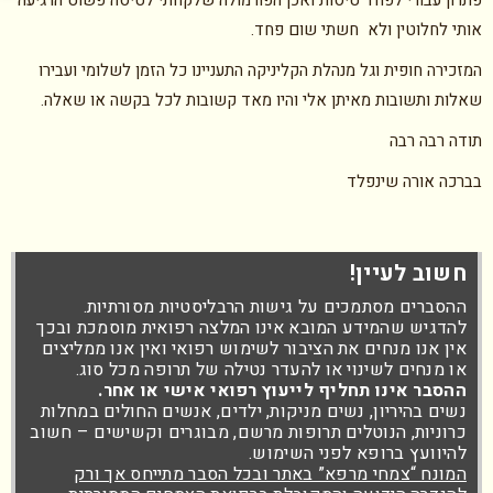
פתרון עבורי לפחד טיסות ואכן הפורמולה שלקחתי לטיסה פשוט הרגיעה
אותי לחלוטין ולא חשתי שום פחד.
המזכירה חופית וגל מנהלת הקליניקה התעניינו כל הזמן לשלומי ועבירו
שאלות ותשובות מאיתן אלי והיו מאד קשובות לכל בקשה או שאלה.
תודה רבה רבה
בברכה אורה שינפלד
חשוב לעיין!
ההסברים מסתמכים על גישות הרבליסטיות מסורתיות.
להדגיש שהמידע המובא אינו המלצה רפואית מוסמכת ובכך
אין אנו מנחים את הציבור לשימוש רפואי ואין אנו ממליצים
או מנחים לשינוי או להעדר נטילה של תרופה מכל סוג.
ההסבר אינו תחליף לייעוץ רפואי אישי או אחר.
נשים בהיריון, נשים מניקות, ילדים, אנשים החולים במחלות
כרוניות, הנוטלים תרופות מרשם, מבוגרים וקשישים – חשוב
להיוועץ ברופא לפני השימוש.
המונח “צמחי מרפא” באתר ובכל הסבר מתייחס אך ורק