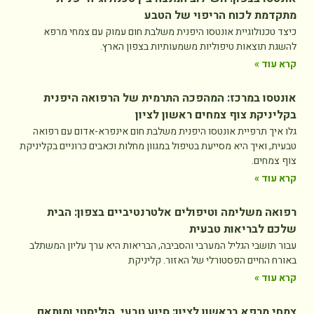
מתקדמת לכוח הריפוי של הטבע
כיצד טכנולוגיית אונטסו היפנית משלבת חום עמוק עם צמחי מרפא
להשגת תוצאות טיפוליות משמעותיות בצפון הארץ.
קרא עוד »
אונטסו במרכז: המהפכה התרמית של הרפואה היפנית
בקליניקת צוף צמחים ראשון לציון
גלו איך תרפיית אונטסו היפנית משלבת חום אינפרא-אדום עם רפואה
טבעית, ואיך היא מסייעת בטיפול במגוון מחלות וכאבים כרוניים בקליניקת
צוף צמחים.
קרא עוד »
רפואה משלימה וטיפולים אלטרנטיביים בצפון: הבית
שלכם לבריאות טבעית
עבור תושבי הגליל המערבי והסביבה, הבריאות היא ערך עליון המשתלב
באורח החיים הפסטורלי של האזור. קליניקת
קרא עוד »
צמחי מרפא בראשון לציון: סיוע טבעי, הוליסטי ומותאם