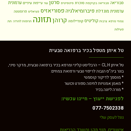
סרטן
ערמונית
סבוריאה
סוכרת
עיניים
עייפות
סבוריאה בקרקפת
סינוסיטיס
עור
פסוריאזיס
פיברומיאלגיה
ערמונית מוגדלת
פרוסטטה
פציאליס
תזונה
קרוהן
קוליטיס
קונדילומה
צמחי מרפא
צרבות
תרופות לחרדה
תת
פעילות
טל איתן מטפל בכיר ברפואה טבעית
טל איתן CL.H – הרבליסט קליני ומרפא בכיר ברפואה טבעית, מדקר סיני,
בוגר ביה”ס הגבוה לריפוי טבעי ורפואת צמחים:
* מוסמך לדיקור קוסמטי
* מאמן אמנויות לחימה ספורט וכושר
* מורה ליוגה בכיר
לפגישת ייעוץ – חייגו עכשיו:
077-7502338
גוגל לעסק שלי
אישורים, תווי תקן ומשרד הבריאות