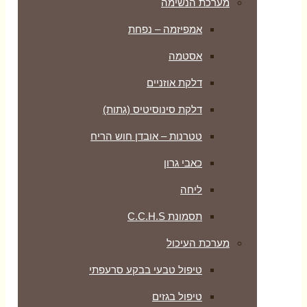
מערכת הנשימה
אמפיזמה – נפחת
אסטמה
דלקת אוזניים
דלקת סינוסיטיס (גתות)
טטרנות – אובדן חוש הריח
כאבי גרון
ליחה
תסמונת C.C.H.S
מערכת העיכול
טיפול טבעי בבקע סרעפתי
טיפול בגזים