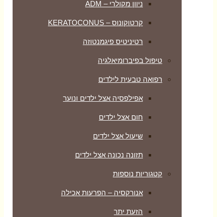
ניוון מקולרי – ADM
קרטוקונוס – KERATOCONUS
רטיניטיס פיגמנטוזה
טיפול בפיברומיאלגיה
רפואה טבעית לילדים
אפילפסיה אצל ילדים ונוער
חום אצל ילדים
שיעול אצל ילדים
תזונה נכונה אצל ילדים
קטגוריות נוספות
אנורקסיה – הפרעות אכילה
הזעת יתר