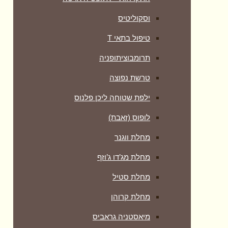
וסקוליטיס
טיפול בתאי T
תרומבוציתופניה
טרשת נפוצה
ילפת שטוחה ליכן פלנוס
לופוס (זאבת)
מחלת ווגנר
מחלת מג’דו ג’וזף
מחלת סטיל
מחלת קרוהן
מיאסטניה גראביס