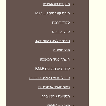
מיקוזיס פונגואידיס
מיקס קונקטיב M.C.T.D
סקלרודרמה
סרקואידוזיס
פולימיאלגיה ריאומטיקה
‏פנציטופניה
השתל כנגד המאכסן
קדחת ים תיכונית F.M.F
טיפול טבעי בקוליטיס כיבית
ראומטואיד ארתריטיס
תסמונת גיליאן ברה
פאפא – PFAPA