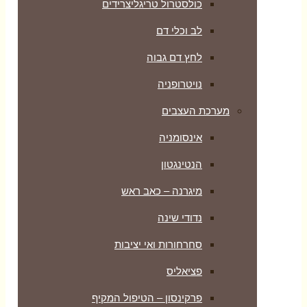
כולסטרול טריגליצרידים
לב וכלי דם
לחץ דם גבוה
נויטרופניה
מערכת העצבים
אינסומניה
הנטינגטון
מיגרנה – כאב ראש
נדודי שינה
סחרחורות ואי יציבות
פציאליס
פרקינסון – הטיפול המקיף