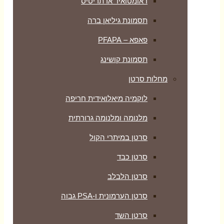
ראומטואיד ארתריטיס
תסמונת גיליאן ברה
פאפא – PFAPA
תסמונת קושינג
מחלות סרטן
לוקמיה מיאלואידית חריפה
מלנומה ומלנומה גרורתית
סרטן במיתרי הקול
סרטן כבד
סרטן הלבלב
סרטן הערמונית ו-PSA גבוה
סרטן השד