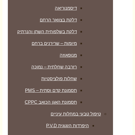
דיסמנוריאה
דלקת בצוואר הרחם
דלקת בשלפוחית השתן והנרתיק
מיומות – שרירנים ברחם
מנופאוזה
רזרבה שחלתית – נמוכה
שחלות פולציסטיות
תסמונת קדם וסתית – PMS
תסמונת האגן הכואב CPPC
טיפול טבעי במחלות עיניים
היפרדות הזגוגית P.V.D