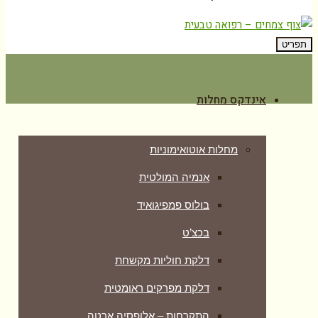
תפריט
אינדקס מחלות
מחלות אוטואימוניות
אנמיה המולטית
בולוס פמפיגואיד
בכצ’ט
דלקת חוליות מקשחת
דלקת מפרקים ראומטית
התקרחות – אלופסיה ארטה