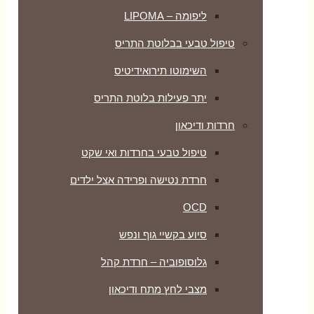
ליפומה – LIPOMA
טיפול טבעי בבלוטת התריס
השימוטו תירואידיטיס
יתר פעילות בלוטת התריס
חרדות ודיכאון
טיפול טבעי בחרדות ואי שקט
חרדת נטישה ופרידה אצל ילדים
OCD
סיוע בקשיי גוף ונפש
גלוסופוביה – חרדת קהל
מצבי לחץ מתח ודיכאון