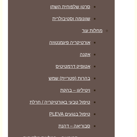
סרטן שלפוחית השתן
שוונומה וסטיבולרית
מחלות עור
אורטיקריה פיגמנטוזה
אקנה
אטופיק דרמטיטיס
בהרות (פטריית) שמש
ויטיליגו – בהקת
טיפול טבעי באורטיקריה / חרלת
טיפול בנגעים PLEVA
סבוריאה – דהנת