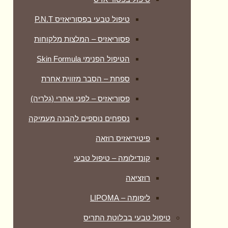
טיפול טבעי בפסוריאזיס P.N.T
פסוריאזיס – המלצות מלקוחות
הטיפול הפנימי Skin Formula
ספחת – הסבר מזווית אחרת
פסוריאזיס – לפני ואחרי (גלריה)
נספחים נוספים להבנה מעמיקה
פיטיריאזיס רוזאה
קונדילומה – טיפול טבעי
רוזציאה
ליפומה – LIPOMA
טיפול טבעי בבלוטת התריס