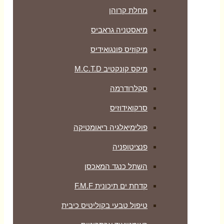
מחלת קרוהן
מיאסטניה גראביס
מיקוזיס פונגואידיס
מיקס קונקטיב M.C.T.D
סקלרודרמה
סרקואידוזיס
פולימיאלגיה ריאומטיקה
‏פנציטופניה
השתל כנגד המאכסן
קדחת ים תיכונית F.M.F
טיפול טבעי בקוליטיס כיבית