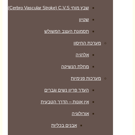
שבץ מוחי Cerbro Vascular Stroke) C.V.S)
שטיון
תסמונת העצב המשולש
מערכת החיסון
אלרגיה
מחלת הנשיקה
מערכות פנימיות
העדר פריון נשים וגברים
אין אונות – הדרך הטבעית
אורולוגיה
אבנים בכליות