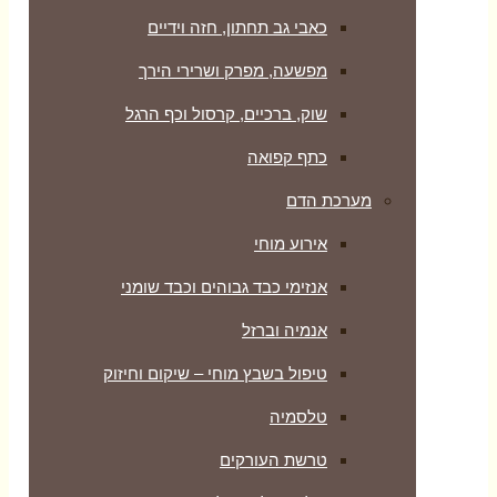
כאבי גב תחתון, חזה וידיים
מפשעה, מפרק ושרירי הירך
שוק, ברכיים, קרסול וכף הרגל
כתף קפואה
מערכת הדם
אירוע מוחי
אנזימי כבד גבוהים וכבד שומני
אנמיה וברזל
טיפול בשבץ מוחי – שיקום וחיזוק
טלסמיה
טרשת העורקים