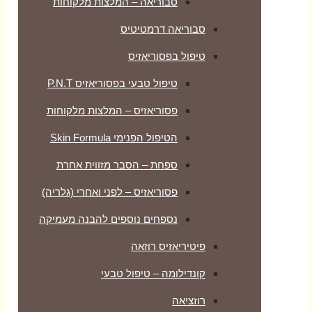
סבוריאה – המלצות מלקוחות
סבוריאה דרמטיטיס
טיפול בפסוריאזיס
טיפול טבעי בפסוריאזיס P.N.T
פסוריאזיס – המלצות מלקוחות
הטיפול הפנימי Skin Formula
ספחת – הסבר מזווית אחרת
פסוריאזיס – לפני ואחרי (גלריה)
נספחים נוספים להבנה מעמיקה
פיטיריאזיס רוזאה
קונדילומה – טיפול טבעי
רוזציאה