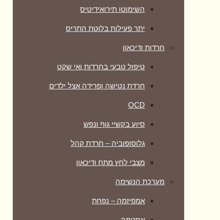
השימוטו תירואידיטיס
יתר פעילות בלוטת התריס
חרדות ודיכאון
טיפול טבעי בחרדות ואי שקט
חרדת נטישה ופרידה אצל ילדים
OCD
סיוע בקשיי גוף ונפש
גלוסופוביה – חרדת קהל
מצבי לחץ מתח ודיכאון
מערכת הנשימה
אמפיזמה – נפחת
אסטמה