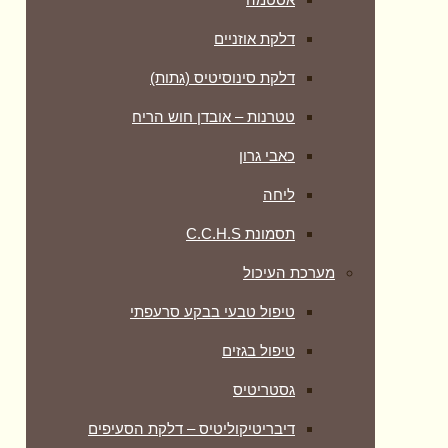
דלקת אוזניים
דלקת סינוסיטיס (גתות)
טטרנות – אובדן חוש הריח
כאבי גרון
ליחה
תסמונת C.C.H.S
מערכת העיכול
טיפול טבעי בבקע סרעפתי
טיפול בגזים
גסטריטיס
דיבריטיקוליטיס – דלקת הסעיפים