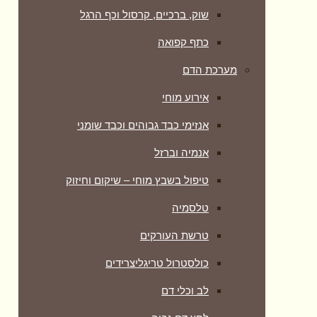
שוק, ברכיים, קרסול וכף הרגל
כתף קפואה
מערכת הדם
אירוע מוחי
אנזימי כבד גבוהים וכבד שומני
אנמיה וברזל
טיפול בשבץ מוחי – שיקום וחיזוק
טלסמיה
טרשת העורקים
כולסטרול טריגליצרידים
לב וכלי דם