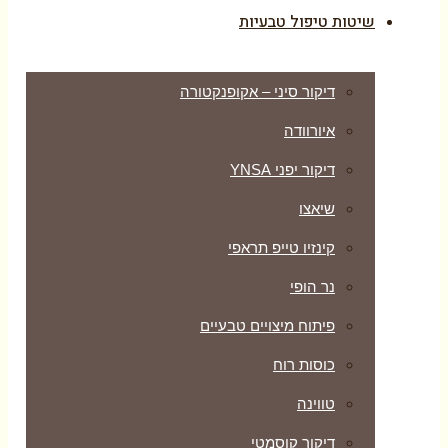
שיטות טיפול טבעיות
דיקור סיני – אקופנקטורה
איורוודה
דיקור יפני YNSA
שיאצו
קינזיו טייפ תראפי
נר הופי
פיתוח מיצויים טבעיים
כוסות רוח
טווינה
דיקור קוסמטי