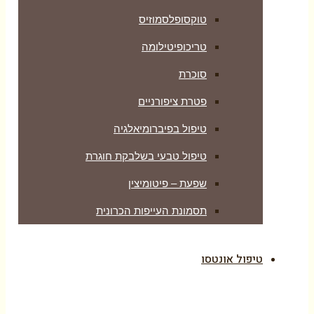
טוקסופלסמוזיס
טריכופיטילומה
סוכרת
פטרת ציפורניים
טיפול בפיברומיאלגיה
טיפול טבעי בשלבקת חוגרת
שפעת – פיטומיצין
תסמונת העייפות הכרונית
טיפול אונטסו