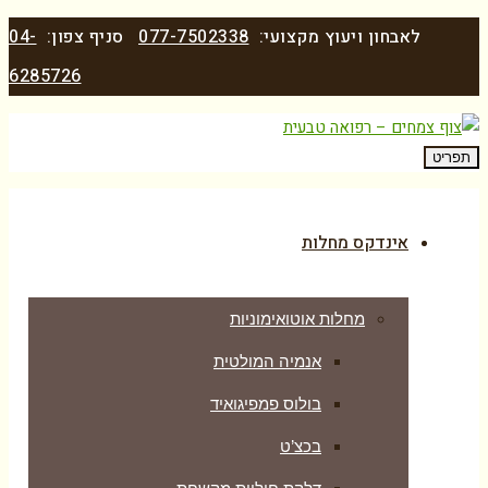
לאבחון ויעוץ מקצועי:
077-7502338
סניף צפון:
04-
6285726
תפריט
אינדקס מחלות
מחלות אוטואימוניות
אנמיה המולטית
בולוס פמפיגואיד
בכצ’ט