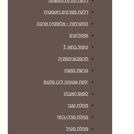
דלקת חוליות מקשחת
דלקת מפרקים ראומטית
התקרחות – אלופסיה ארטה
וסקוליטיס
טיפול בתאי T
תרומבוציתופניה
טרשת נפוצה
ילפת שטוחה ליכן פלנוס
לופוס (זאבת)
מחלת ווגנר
מחלת מג’דו ג’וזף
מחלת סטיל