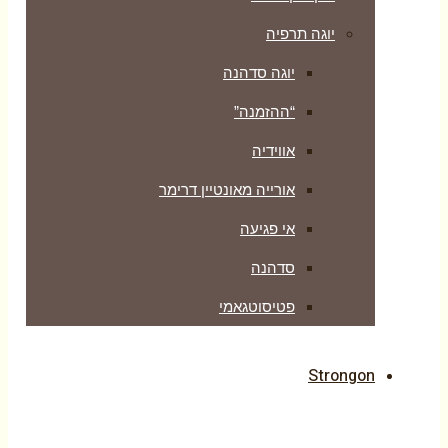
יוגה תרפיה
יוגה סדהנה
“ההזמנה”
אווידיה
אורייה מאונטיין דרימר
אי פגיעה
סדהנה
פטיסוטגאמי
Strongon