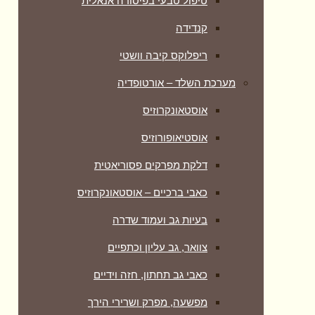
טיפול טבעי בפיסורה אנאלית
קנדידה
ריפלוקס קיבה וושטי
מערכת השלד – אורטופדיה
אוסטאונקרוזיס
אוסטיאופורוזיס
דלקת מפרקים פסוריאטית
כאבי ברכיים – אוסטאונקרוזיס
בעיות גב ועמוד שדרה
צוואר, גב עליון וכתפיים
כאבי גב תחתון, חזה וידיים
מפשעה, מפרק ושרירי הירך