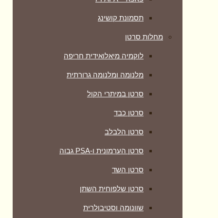
תסמונת קושינג
מחלות סרטן
לוקמיה מיאלואידית חריפה
מלנומה ומלנומה גרורתית
סרטן במיתרי הקול
סרטן כבד
סרטן הלבלב
סרטן הערמונית ו-PSA גבוה
סרטן השד
סרטן שלפוחית השתן
שוונומה וסטיבולרית