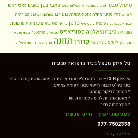
כאבי בטן
טיפול טבעי
כאבים
כאבי ראש
כאב
יתר פעילות
טרשת נפוצה
מעיים
לחץ נפשי
מחלה אוטואימונית
סבוריאה
מערכת העיכול
לחץ דם
סרטן
ערמונית
ערמונית
סוכרת
עיניים
עייפות
סבוריאה בקרקפת
סינוסיטיס
עור
פסוריאזיס
פיברומיאלגיה
מוגדלת
פרוסטטה
פציאליס
צמחי מרפא
תזונה
קרוהן
קוליטיס
קונדילומה
צרבות
תרופות לחרדה
תת פעילות
טל איתן מטפל בכיר ברפואה טבעית
טל איתן CL.H – הרבליסט קליני ומרפא בכיר ברפואה טבעית, מדקר סיני,
בוגר ביה”ס הגבוה לריפוי טבעי ורפואת צמחים:
* מוסמך לדיקור קוסמטי
* מאמן אמנויות לחימה ספורט וכושר
* מורה ליוגה בכיר
לפגישת ייעוץ – חייגו עכשיו:
077-7502338
גוגל לעסק שלי