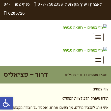
לאבחון ויעוץ מקצועי:
077-7502338
סניף צפון:
04-
6285726
תפריט
תפריט
דרור – פציאליס
ראשי
»
מאמרים
»
דרור – פציאליס
צוף צמחים!
פתח סרגל
תודה מעומק הלב לצוות המופלא
איני נוהג להכביר מילים, אך הפעם אחרוג ואספר על חבורה מקצועית