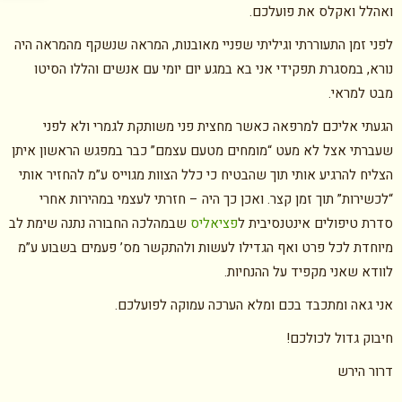
ואהלל ואקלס את פועלכם.
לפני זמן התעוררתי וגיליתי שפניי מאובנות, המראה שנשקף מהמראה היה
נורא, במסגרת תפקידי אני בא במגע יום יומי עם אנשים והללו הסיטו
מבט למראי.
הגעתי אליכם למרפאה כאשר מחצית פני משותקת לגמרי ולא לפני
שעברתי אצל לא מעט “מומחים מטעם עצמם” כבר במפגש הראשון איתן
הצליח להרגיע אותי תוך שהבטיח כי כלל הצוות מגוייס ע”מ להחזיר אותי
“לכשירות” תוך זמן קצר. ואכן כך היה – חזרתי לעצמי במהירות אחרי
סדרת טיפולים אינטנסיבית ל
פציאליס
שבמהלכה החבורה נתנה שימת לב
מיוחדת לכל פרט ואף הגדילו לעשות ולהתקשר מס’ פעמים בשבוע ע”מ
לוודא שאני מקפיד על ההנחיות.
אני גאה ומתכבד בכם ומלא הערכה עמוקה לפועלכם.
חיבוק גדול לכולכם!
דרור הירש