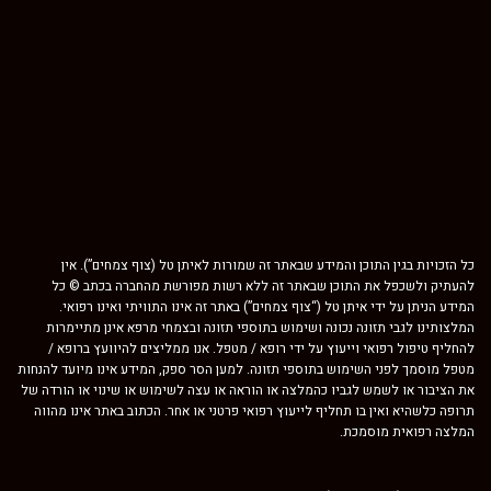
כל הזכויות בגין התוכן והמידע שבאתר זה שמורות לאיתן טל (צוף צמחים”). אין
להעתיק ולשכפל את התוכן שבאתר זה ללא רשות מפורשת מהחברה בכתב © כל
המידע הניתן על ידי איתן טל (“צוף צמחים”) באתר זה אינו התוויתי ואינו רפואי.
המלצותינו לגבי תזונה נכונה ושימוש בתוספי תזונה ובצמחי מרפא אינן מתיימרות
להחליף טיפול רפואי וייעוץ על ידי רופא / מטפל. אנו ממליצים להיוועץ ברופא /
מטפל מוסמך לפני השימוש בתוספי תזונה. למען הסר ספק, המידע אינו מיועד להנחות
את הציבור או לשמש לגביו כהמלצה או הוראה או עצה לשימוש או שינוי או הורדה של
תרופה כלשהיא ואין בו תחליף לייעוץ רפואי פרטני או אחר. הכתוב באתר אינו מהווה
המלצה רפואית מוסמכת.