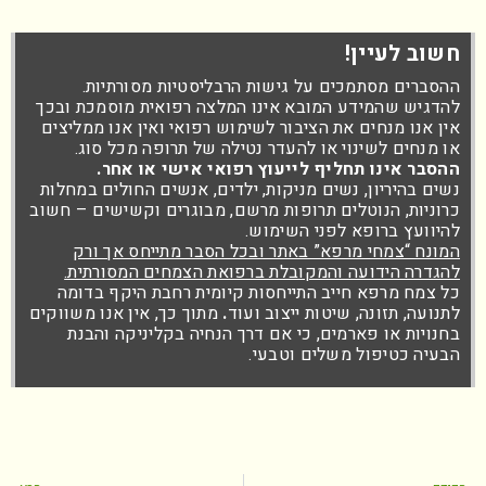
חשוב לעיין!
ההסברים מסתמכים על גישות הרבליסטיות מסורתיות.
להדגיש שהמידע המובא אינו המלצה רפואית מוסמכת ובכך
אין אנו מנחים את הציבור לשימוש רפואי ואין אנו ממליצים
או מנחים לשינוי או להעדר נטילה של תרופה מכל סוג.
ההסבר אינו תחליף לייעוץ רפואי אישי או אחר.
נשים בהיריון, נשים מניקות, ילדים, אנשים החולים במחלות
כרוניות, הנוטלים תרופות מרשם, מבוגרים וקשישים – חשוב
להיוועץ ברופא לפני השימוש.
המונח “צמחי מרפא” באתר ובכל הסבר מתייחס אך ורק
להגדרה הידועה והמקובלת ברפואת הצמחים המסורתית.
כל צמח מרפא חייב התייחסות קיומית רחבת היקף בדומה
לתנועה, תזונה, שיטות ייצוב ועוד
.
מתוך כך, אין אנו משווקים
בחנויות או פארמים, כי אם דרך הנחיה בקליניקה והבנת
הבעיה כטיפול משלים וטבעי.