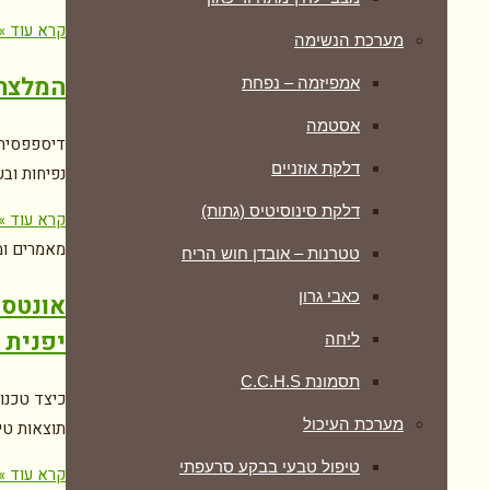
קרא עוד »
מערכת הנשימה
המלצה 
אמפיזמה – נפחת
אסטמה
דיספפסיה 
דלקת אוזניים
נפיחות וב
דלקת סינוסיטיס (גתות)
קרא עוד »
מאמרים ומ
טטרנות – אובדן חוש הריח
כאבי גרון
אונטסו
יפנית 
ליחה
תסמונת C.C.H.S
כיצד טכנו
מערכת העיכול
תוצאות טי
טיפול טבעי בבקע סרעפתי
קרא עוד »