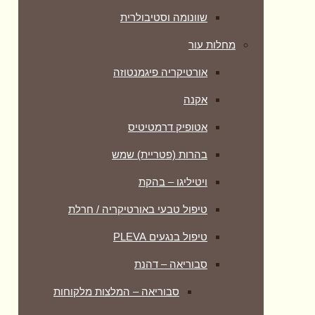
שוונומה וסטיבולרית
מחלות עור
אורטיקריה פיגמנטוזה
אקנה
אטופיק דרמטיטיס
בהרות (פטריית) שמש
ויטיליגו – בהקת
טיפול טבעי באורטיקריה / חרלת
טיפול בנגעים PLEVA
סבוריאה – דהנת
סבוריאה – המלצות מלקוחות