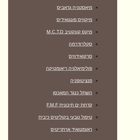
מיאסטניה גראביס
מיקוזיס פונגואידיס
מיקס קונקטיב M.C.T.D
סקלרודרמה
סרקואידוזיס
פולימיאלגיה ריאומטיקה
‏פנציטופניה
השתל כנגד המאכסן
קדחת ים תיכונית F.M.F
טיפול טבעי בקוליטיס כיבית
ראומטואיד ארתריטיס