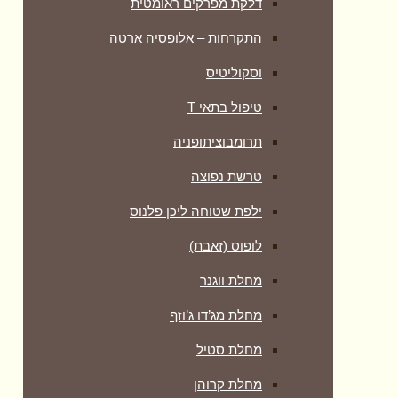
דלקת מפרקים ראומטית
התקרחות – אלופסיה ארטה
וסקוליטיס
טיפול בתאי T
תרומבוציתופניה
טרשת נפוצה
ילפת שטוחה ליכן פלנוס
לופוס (זאבת)
מחלת ווגנר
מחלת מג’דו ג’וזף
מחלת סטיל
מחלת קרוהן