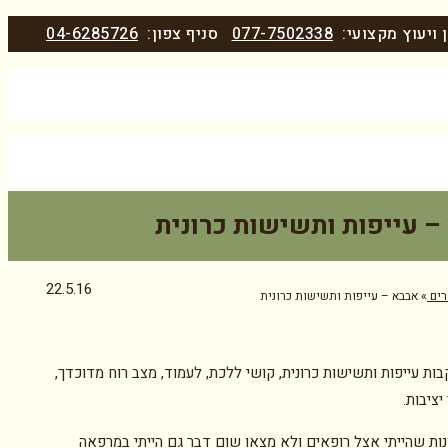
 ויעוץ מקצועי:
077-7502338
סניף צפון:
04-6285726
– עייפות ותשישות כרונית
22.5.16
ים
»
אבבא – עייפות ותשישות כרונית
ות עייפות ותשישות כרונית, קושי ללכת, לעמוד, מצב רוח מדוכדך,
יציבות.
ונות שהייתי אצל רופאים ולא מצאו שום דבר גם הייתי במרפאה