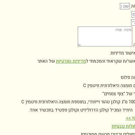
ה
ה
ישור מדיניות
אשר/ת שקראתי והסכמתי ל
מדיניות הפרטיות
של האתר
טה פלוס
חומצה היאלורונית וויטמין C
ר של "צוף צמחים"
יחודי, בתוספת חומצה היאלורונית וויטמין C
היחיד המכיל קולגן הדרוליזיט וקולגן פפטיד בתכשיר אחד.
ף >>
ולות טבעיות
יפולים וכדורי מרשם מסוכנים!