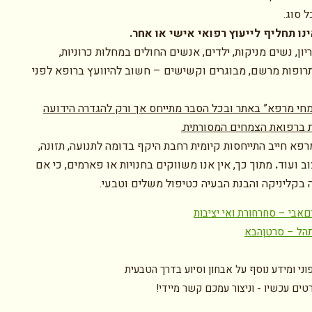
 סוג.
נו תחליף לייעוץ רפואי אישי או אחר.
יון, נשים מניקות, ילדים, אנשים החולים במחלות כרוניות,
רופות מרשם, מבוגרים וקשישים – חשוב להיוועץ ברופא לפני
חי מרפא” באתר ובכל הסבר מתייחס אך ורק להגדרה הידועה
 ברפואת הצמחים המסורתית.
פא חייב התייחסות קיומית רחבת היקף בדומה לתנועה, תזונה,
וב ועוד
.
מתוך כך, אין אנו משווקים בחנויות או פארמים, כי אם
 בקליניקה והבנת הבעיה כטיפול משלים וטבעי.
ם
אבי – סחרחורת ואי יציבות
תהל – סרטן
הבא
וני ומידע נוסף על אבחון וסיוע בדרך הטבעית
ים עכשיו - וניצור עמכם קשר מיידי!