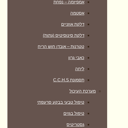
אמפיזמה – נפחת
אסטמה
דלקת אוזניים
דלקת סינוסיטיס (גתות)
טטרנות – אובדן חוש הריח
כאבי גרון
ליחה
תסמונת C.C.H.S
מערכת העיכול
טיפול טבעי בבקע סרעפתי
טיפול בגזים
גסטריטיס