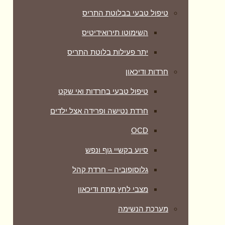
טיפול טבעי בבלוטת התריס
השימוטו תירואידיטיס
יתר פעילות בלוטת התריס
חרדות ודיכאון
טיפול טבעי בחרדות ואי שקט
חרדת נטישה ופרידה אצל ילדים
OCD
סיוע בקשיי גוף ונפש
גלוסופוביה – חרדת קהל
מצבי לחץ מתח ודיכאון
מערכת הנשימה