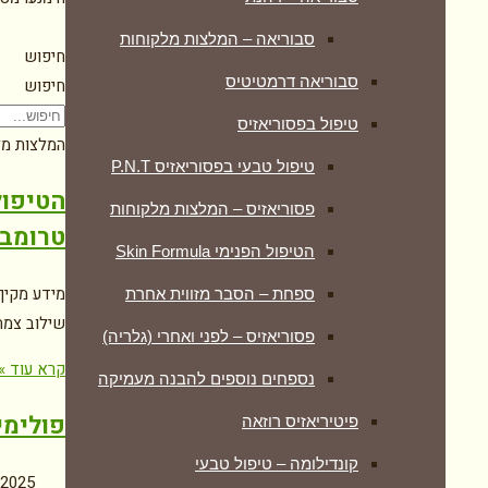
סבוריאה – המלצות מלקוחות
חיפוש
סבוריאה דרמטיטיס
חיפוש
טיפול בפסוריאזיס
המלצות מל
טיפול טבעי בפסוריאזיס P.N.T
הטיפול
פסוריאזיס – המלצות מלקוחות
טרומבוציטופניה
הטיפול הפנימי Skin Formula
ספחת – הסבר מזווית אחרת
שילוב צמחי
פסוריאזיס – לפני ואחרי (גלריה)
קרא עוד »
נספחים נוספים להבנה מעמיקה
פולימי
פיטיריאזיס רוזאה
קונדילומה – טיפול טבעי