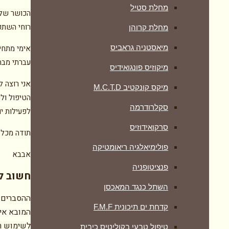
מחלת סטיל
הכושר שלי
רוחי השתפ
מחלת קרוהן
מיאסטניה גראביס
אימי מתחי
עברתי מבח
מיקוזיס פונגואידיס
אני רוצה 
מיקס קונקטיב M.C.T.D
הטיפול ולש
סקלרודרמה
לפעילות יו
סרקואידוזיס
תודה מכל 
פולימיאלגיה ריאומטיקה
אבבא
‏פנציטופניה
חשוב לע
השתל כנגד המאכסן
ההסברים 
קדחת ים תיכונית F.M.F
המובא אינ
לשימוש רפ
טיפול טבעי בקוליטיס כיבית