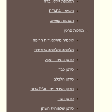
תסמונת גיליאן ברה
פאפא – PFAPA
תסמונת קושינג
מחלות סרטן
לוקמיה מיאלואידית חריפה
מלנומה ומלנומה גרורתית
סרטן במיתרי הקול
סרטן כבד
סרטן הלבלב
סרטן הערמונית ו-PSA גבוה
סרטן השד
סרטן שלפוחית השתן