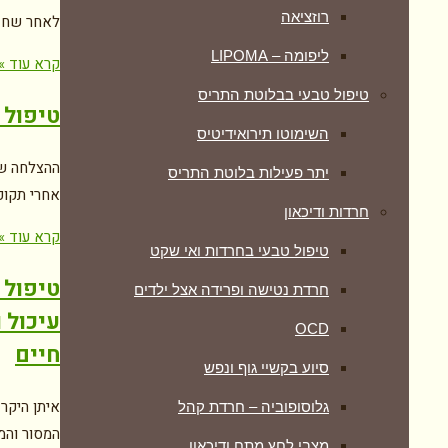
רוזציאה
לאחר שחז
ליפומה – LIPOMA
קרא עוד »
טיפול טבעי בבלוטת התריס
טיפול 
השימוטו תירואידיטיס
ההצלחה של
יתר פעילות בלוטת התריס
אחרי תקופ
חרדות ודיכאון
קרא עוד »
טיפול טבעי בחרדות ואי שקט
טיפול 
חרדת נטישה ופרידה אצל ילדים
עיכול 
OCD
חיים
סיוע בקשיי גוף ונפש
איתן היקר 
גלוסופוביה – חרדת קהל
המסור והמ
מצבי לחץ מתח ודיכאון