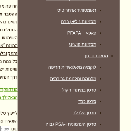
תרופה מכל
ראומטואיד ארתריטיס
ההסבר אי
נשים בהיר
תסמונת גיליאן ברה
הנוטלים ת
פאפא – PFAPA
השימוש.
תסמונת קושינג
המונח “צמ
והמקובלת
מחלות סרטן
כל צמח מר
לוקמיה מיאלואידית חריפה
שיטות ייצ
דרך הנחיה
מלנומה ומלנומה גרורתית
קודם
הקוד
סרטן במיתרי הקול
הבא
לילך 
סרטן כבד
לייעוץ טלפ
סרטן הלבלב
השאירו פרט
סרטן הערמונית ו-PSA גבוה
שם