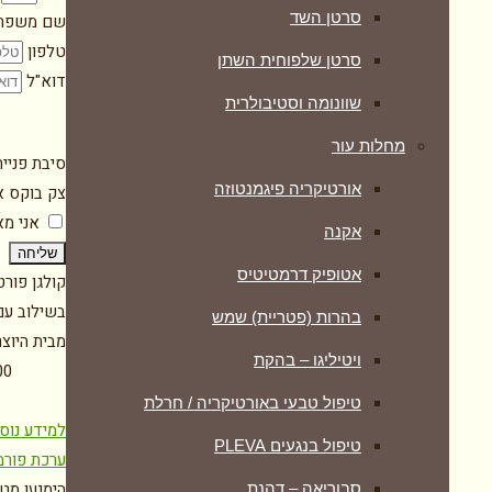
סרטן השד
שם משפח
טלפון
סרטן שלפוחית השתן
דוא"ל
שוונומה וסטיבולרית
מחלות עור
סיבת פניי
אורטיקריה פיגמנטוזה
צק בוקס א
אני מ
אקנה
שליחה
אטופיק דרמטיטיס
קולגן פור
בשילוב עם 
בהרות (פטריית) שמש
מבית היוצ
ויטיליגו – בהקת
1000 מ"ג קולגן טהור וי
טיפול טבעי באורטיקריה / חרלת
למידע נוס
טיפול בנגעים PLEVA
ערכת פורמ
הימנעו מט
סבוריאה – דהנת