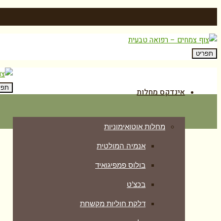
תפריט
תפר
אינדקס מחלות
מחלות אוטואימוניות
אנמיה המולטית
בולוס פמפיגואיד
בכצ’ט
דלקת חוליות מקשחת