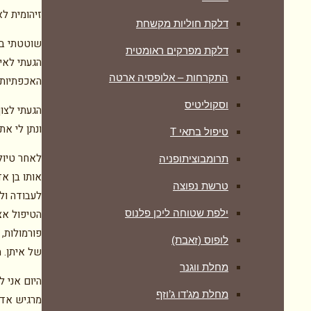
זיהומית לא
דלקת חוליות מקשחת
שוטטתי בא
דלקת מפרקים ראומטית
הגעתי לאי
התקרחות – אלופסיה ארטה
האכפתיות 
וסקוליטיס
הגעתי לצו
ונתן לי את
טיפול בתאי T
לאחר טיול
תרומבוציתופניה
אותו בן א
טרשת נפוצה
לעבודה ול
ילפת שטוחה ליכן פלנוס
הטיפול אצל
פורמולות, 
לופוס (זאבת)
של איתן. מ
מחלת ווגנר
היום אני 
מחלת מג’דו ג’וזף
מרגיש אדם 