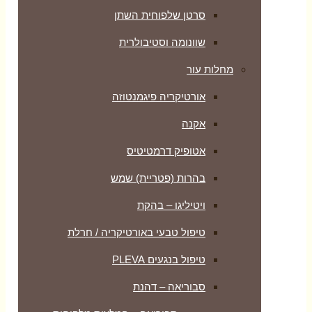
סרטן שלפוחית השתן
שוונומה וסטיבולרית
מחלות עור
אורטיקריה פיגמנטוזה
אקנה
אטופיק דרמטיטיס
בהרות (פטריית) שמש
ויטיליגו – בהקת
טיפול טבעי באורטיקריה / חרלת
טיפול בנגעים PLEVA
סבוריאה – דהנת