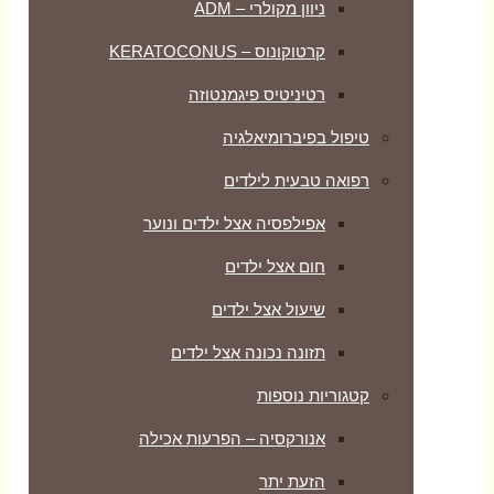
ניוון מקולרי – ADM
קרטוקונוס – KERATOCONUS
רטיניטיס פיגמנטוזה
טיפול בפיברומיאלגיה
רפואה טבעית לילדים
אפילפסיה אצל ילדים ונוער
חום אצל ילדים
שיעול אצל ילדים
תזונה נכונה אצל ילדים
קטגוריות נוספות
אנורקסיה – הפרעות אכילה
הזעת יתר