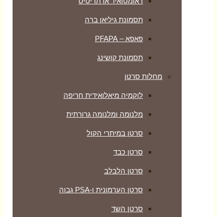
ראומטואיד ארתריטיס
תסמונת גיליאן ברה
פאפא – PFAPA
תסמונת קושינג
מחלות סרטן
לוקמיה מיאלואידית חריפה
מלנומה ומלנומה גרורתית
סרטן במיתרי הקול
סרטן כבד
סרטן הלבלב
סרטן הערמונית ו-PSA גבוה
סרטן השד