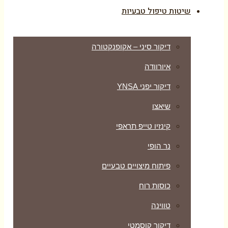
שיטות טיפול טבעיות
דיקור סיני – אקופנקטורה
איורוודה
דיקור יפני YNSA
שיאצו
קינזיו טייפ תראפי
נר הופי
פיתוח מיצויים טבעיים
כוסות רוח
טווינה
דיקור קוסמטי