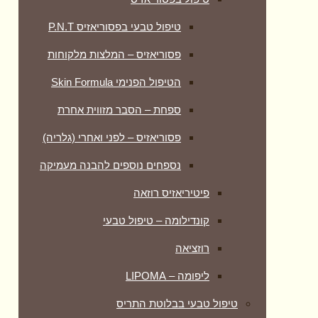
טיפול טבעי בפסוריאזיס P.N.T
פסוריאזיס – המלצות מלקוחות
הטיפול הפנימי Skin Formula
ספחת – הסבר מזווית אחרת
פסוריאזיס – לפני ואחרי (גלריה)
נספחים נוספים להבנה מעמיקה
פיטיריאזיס רוזאה
קונדילומה – טיפול טבעי
רוזציאה
ליפומה – LIPOMA
טיפול טבעי בבלוטת התריס