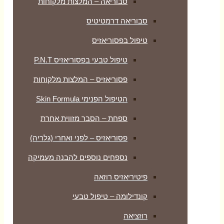
סבוריאה – המלצות מלקוחות
סבוריאה דרמטיטיס
טיפול בפסוריאזיס
טיפול טבעי בפסוריאזיס P.N.T
פסוריאזיס – המלצות מלקוחות
הטיפול הפנימי Skin Formula
ספחת – הסבר מזווית אחרת
פסוריאזיס – לפני ואחרי (גלריה)
נספחים נוספים להבנה מעמיקה
פיטיריאזיס רוזאה
קונדילומה – טיפול טבעי
רוזציאה