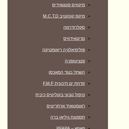
מיקוזיס פונגואידיס
מיקס קונקטיב M.C.T.D
סקלרודרמה
סרקואידוזיס
פולימיאלגיה ריאומטיקה
‏פנציטופניה
השתל כנגד המאכסן
קדחת ים תיכונית F.M.F
טיפול טבעי בקוליטיס כיבית
ראומטואיד ארתריטיס
תסמונת גיליאן ברה
פאפא – PFAPA