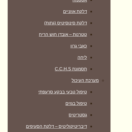
דלקת אוזניים
דלקת סינוסיטיס (גתות)
טטרנות – אובדן חוש הריח
כאבי גרון
ליחה
תסמונת C.C.H.S
מערכת העיכול
טיפול טבעי בבקע סרעפתי
טיפול בגזים
גסטריטיס
דיבריטיקוליטיס – דלקת הסעיפים