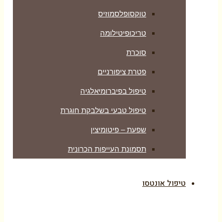
טוקסופלסמוזיס
טריכופיטילומה
סוכרת
פטרת ציפורניים
טיפול בפיברומיאלגיה
טיפול טבעי בשלבקת חוגרת
שפעת – פיטומיצין
תסמונת העייפות הכרונית
טיפול אונטסו