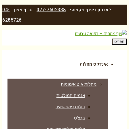
לאבחון ויעוץ מקצועי:
077-7502338
סניף צפון:
04-
6285726
תפריט
אינדקס מחלות
מחלות אוטואימוניות
אנמיה המולטית
בולוס פמפיגואיד
בכצ’ט