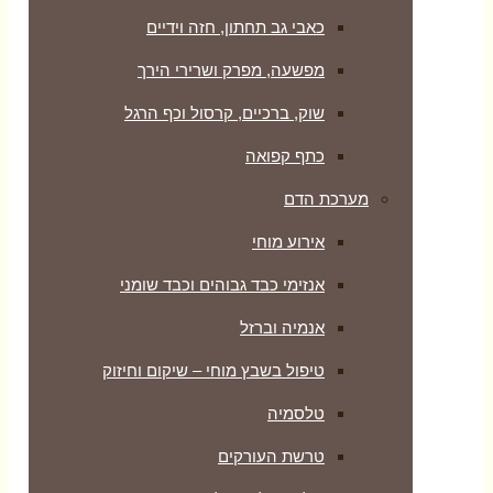
כאבי גב תחתון, חזה וידיים
מפשעה, מפרק ושרירי הירך
שוק, ברכיים, קרסול וכף הרגל
כתף קפואה
מערכת הדם
אירוע מוחי
אנזימי כבד גבוהים וכבד שומני
אנמיה וברזל
טיפול בשבץ מוחי – שיקום וחיזוק
טלסמיה
טרשת העורקים