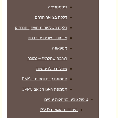
דיסמנוריאה
דלקת בצוואר הרחם
דלקת בשלפוחית השתן והנרתיק
מיומות – שרירנים ברחם
מנופאוזה
רזרבה שחלתית – נמוכה
שחלות פולציסטיות
תסמונת קדם וסתית – PMS
תסמונת האגן הכואב CPPC
טיפול טבעי במחלות עיניים
היפרדות הזגוגית P.V.D