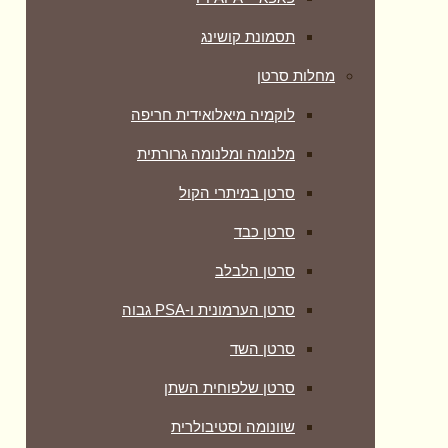
תסמונת קושינג
מחלות סרטן
לוקמיה מיאלואידית חריפה
מלנומה ומלנומה גרורתית
סרטן במיתרי הקול
סרטן כבד
סרטן הלבלב
סרטן הערמונית ו-PSA גבוה
סרטן השד
סרטן שלפוחית השתן
שוונומה וסטיבולרית