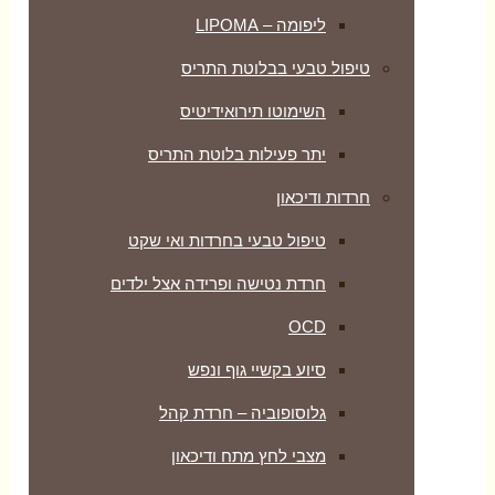
ליפומה – LIPOMA
טיפול טבעי בבלוטת התריס
השימוטו תירואידיטיס
יתר פעילות בלוטת התריס
חרדות ודיכאון
טיפול טבעי בחרדות ואי שקט
חרדת נטישה ופרידה אצל ילדים
OCD
סיוע בקשיי גוף ונפש
גלוסופוביה – חרדת קהל
מצבי לחץ מתח ודיכאון