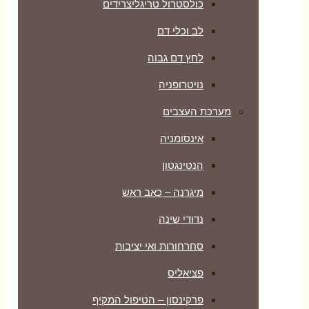
כולסטרול טריגליצרידים
לב וכלי דם
לחץ דם גבוה
נויטרופניה
מערכת העצבים
אינסומניה
הנטינגטון
מיגרנה – כאב ראש
נדודי שינה
סחרחורות ואי יציבות
פציאליס
פרקינסון – הטיפול המקיף