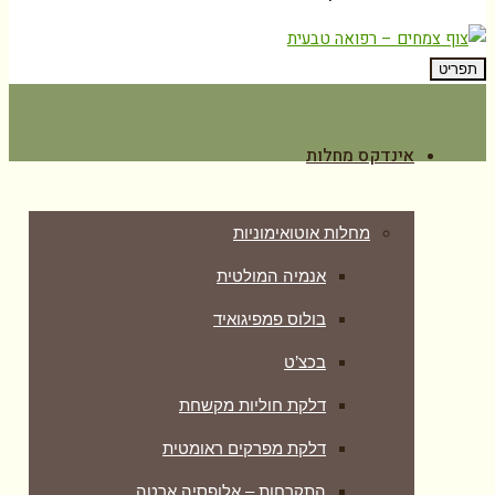
תפריט
אינדקס מחלות
מחלות אוטואימוניות
אנמיה המולטית
בולוס פמפיגואיד
בכצ’ט
דלקת חוליות מקשחת
דלקת מפרקים ראומטית
התקרחות – אלופסיה ארטה