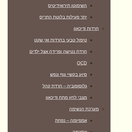
השימוטו תירואידיטיס
יתר פעילות בלוטת התריס
חרדות ודיכאון
טיפול טבעי בחרדות ואי שקט
חרדת נטישה ופרידה אצל ילדים
OCD
סיוע בקשיי גוף ונפש
גלוסופוביה – חרדת קהל
מצבי לחץ מתח ודיכאון
מערכת הנשימה
אמפיזמה – נפחת
אסטמה