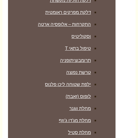
דלקת חוליות מקשחת
דלקת מפרקים ראומטית
התקרחות – אלופסיה ארטה
וסקוליטיס
טיפול בתאי T
תרומבוציתופניה
טרשת נפוצה
ילפת שטוחה ליכן פלנוס
לופוס (זאבת)
מחלת ווגנר
מחלת מג’דו ג’וזף
מחלת סטיל