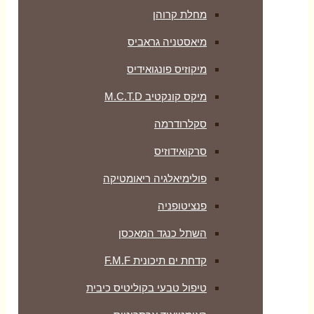
מחלת קרוהן
מיאסטניה גראביס
מיקוזיס פונגואידיס
מיקס קונקטיב M.C.T.D
סקלרודרמה
סרקואידוזיס
פולימיאלגיה ריאומטיקה
‏פנציטופניה
השתל כנגד המאכסן
קדחת ים תיכונית F.M.F
טיפול טבעי בקוליטיס כיבית