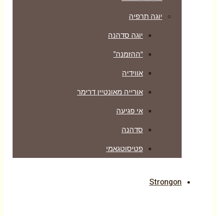
יוגה תרפיה
יוגה סדהנה
“ההזמנה”
אווידיה
אורייה מאונטיין דרימר
אי פגיעה
סדהנה
פטיסוטגאמי
Strongon