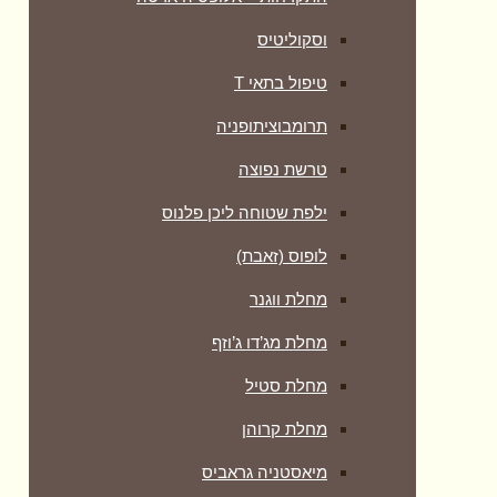
וסקוליטיס
טיפול בתאי T
תרומבוציתופניה
טרשת נפוצה
ילפת שטוחה ליכן פלנוס
לופוס (זאבת)
מחלת ווגנר
מחלת מג’דו ג’וזף
מחלת סטיל
מחלת קרוהן
מיאסטניה גראביס