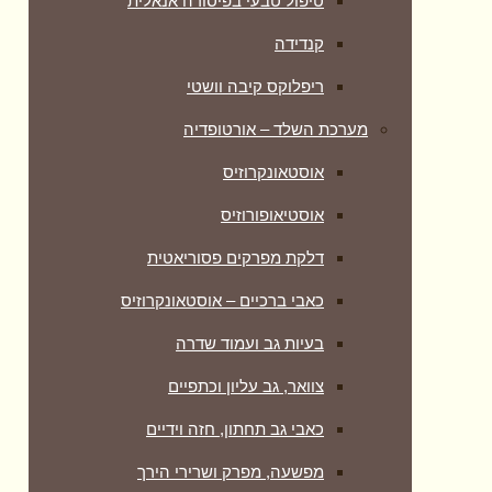
טיפול טבעי בפיסורה אנאלית
קנדידה
ריפלוקס קיבה וושטי
מערכת השלד – אורטופדיה
אוסטאונקרוזיס
אוסטיאופורוזיס
דלקת מפרקים פסוריאטית
כאבי ברכיים – אוסטאונקרוזיס
בעיות גב ועמוד שדרה
צוואר, גב עליון וכתפיים
כאבי גב תחתון, חזה וידיים
מפשעה, מפרק ושרירי הירך