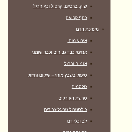
שוק, ברכיים, קרסול וכף הרגל
כתף קפואה
מערכת הדם
אירוע מוחי
אנזימי כבד גבוהים וכבד שומני
אנמיה וברזל
טיפול בשבץ מוחי – שיקום וחיזוק
טלסמיה
טרשת העורקים
כולסטרול טריגליצרידים
לב וכלי דם