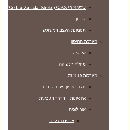
שבץ מוחי Cerbro Vascular Stroke) C.V.S)
שטיון
תסמונת העצב המשולש
מערכת החיסון
אלרגיה
מחלת הנשיקה
מערכות פנימיות
העדר פריון נשים וגברים
אין אונות – הדרך הטבעית
אורולוגיה
אבנים בכליות