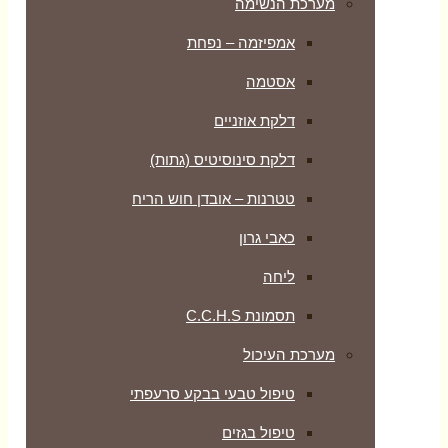
מערכת הנשימה
אמפיזמה – נפחת
אסטמה
דלקת אוזניים
דלקת סינוסיטיס (גתות)
טטרנות – אובדן חוש הריח
כאבי גרון
ליחה
תסמונת C.C.H.S
מערכת העיכול
טיפול טבעי בבקע סרעפתי
טיפול בגזים