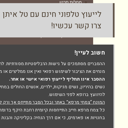
מחלות סרטן
מחלות עור
לייעוץ טלפוני חינם עם טל איתן CL.H
לוקמיה מיאלואידית חריפה
אורטיקריה פיגמנטוזה
צרו קשר עכשיו!
מלנומה ומלנומה גרורתית
אקנה
סרטן במיתרי הקול
אטופיק דרמטיטיס
סרטן כבד
בהרות (פטריית) שמש
חשוב לעיין!
סרטן הלבלב
ויטיליגו – בהקת
ההסברים מסתמכים על גישות הרבליסטיות מסורתיות. לה
סרטן הערמונית ו-PSA גבוה
מנחים את הציבור לשימוש רפואי ואין אנו ממליצים או מ
טיפול טבעי באורטיקריה / חרלת
ההסבר אינו תחליף לייעוץ רפואי אישי או אחר.
סרטן השד
טיפול בנגעים PLEVA
נשים בהיריון, נשים מניקות, ילדים, אנשים החולים במח
סרטן שלפוחית השתן
סבוריאה – דהנת
להיוועץ ברופא לפני השימוש.
המונח “צמחי מרפא” באתר ובכל הסבר מתייחס אך ורק ל
שוונומה וסטיבולרית
סבוריאה – המלצות מלקוחות
כל צמח מרפא חייב התייחסות קיומית רחבת היקף בדומה ל
מחלות עור
סבוריאה דרמטיטיס
בחנויות או פארמים, כי אם דרך הנחיה בקליניקה והבנת
אורטיקריה פיגמנטוזה
טיפול בפסוריאזיס