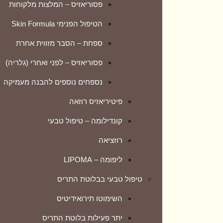
פסוריאזיס – המלצות מלקוחות
השימוטו תירואידיטיס
הטיפול הפנימי Skin Formula
יתר פעילות בלוטת התריס
ספחת – הסבר מזווית אחרת
חרדות ודיכאון
פסוריאזיס – לפני ואחרי (גלריה)
טיפול טבעי בחרדות ואי שקט
נספחים נוספים להבנה מעמיקה
חרדת נטישה ופרידה אצל ילדים
פיטיריאזיס רוזאה
OCD
קונדילומה – טיפול טבעי
סיוע בקשיי גוף ונפש
רוזציאה
גלוסופוביה – חרדת קהל
ליפומה – LIPOMA
מצבי לחץ מתח ודיכאון
טיפול טבעי בבלוטת התריס
מערכת הנשימה
השימוטו תירואידיטיס
אמפיזמה – נפחת
יתר פעילות בלוטת התריס
אסטמה