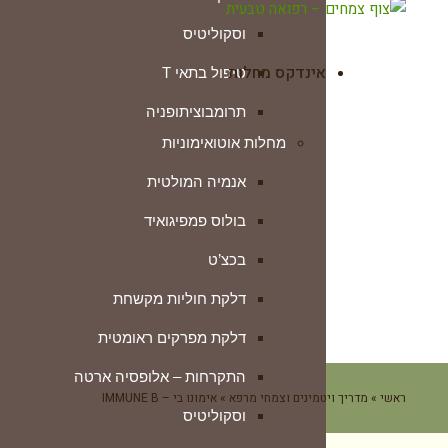
וסקוליטיס
אינדקס מחלות
טיפול בתאי T
תרומבוציתופניה
מחלות אוטואימוניות
טרשת נפוצה
אנמיה המולטית
ילפת שטוחה ליכן פלנוס
בולוס פמפיגואיד
לופוס (זאבת)
בכצ’ט
מחלת ווגנר
דלקת חוליות מקשחת
מחלת מג’דו ג’וזף
דלקת מפרקים ראומטית
מחלת סטיל
התקרחות – אלופסיה ארטה
מחלת קרוהן
ראשי
»
מדריך ויטמינים וצמחי מרפא
»
אימונו בי – IMMUNE B
וסקוליטיס
מיאסטניה גראביס