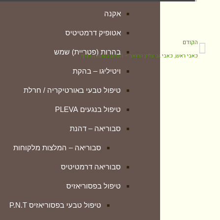
אקנה
טיפול טבעי בפסוריאזיס P.N.T
אטופיק דרמטיטיס
פסוריאזיס – המלצות מלקוחות
הקודם
בהרות (פטריית) שמש
הטיפול הפנימי Skin Formula
כאבי ראש, כאבי גב עליון וצוואר – הסיוע בעונת החורף
ויטיליגו – בהקת
ספחת – הסבר מזווית אחרת
טיפול טבעי באורטיקריה / חרלת
פסוריאזיס – לפני ואחרי (גלריה)
טיפול בנגעים PLEVA
נספחים נוספים להבנה מעמיקה
סבוריאה – דהנת
פיטיריאזיס רוזאה
סבוריאה – המלצות מלקוחות
קונדילומה – טיפול טבעי
סבוריאה דרמטיטיס
רוזציאה
טיפול בפסוריאזיס
ליפומה – LIPOMA
טיפול טבעי בפסוריאזיס P.N.T
טיפול טבעי בבלוטת התריס