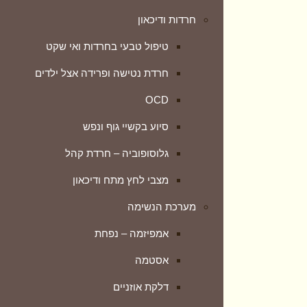
חרדות ודיכאון
דלקת אוזניים
טיפול טבעי בחרדות ואי שקט
דלקת סינוסיטיס (גתות)
חרדת נטישה ופרידה אצל ילדים
טטרנות – אובדן חוש הריח
OCD
כאבי גרון
סיוע בקשיי גוף ונפש
ליחה
גלוסופוביה – חרדת קהל
תסמונת C.C.H.S
מצבי לחץ מתח ודיכאון
מערכת העיכול
מערכת הנשימה
טיפול טבעי בבקע סרעפתי
אמפיזמה – נפחת
טיפול בגזים
אסטמה
גסטריטיס
דלקת אוזניים
דיבריטיקוליטיס – דלקת הסעיפים