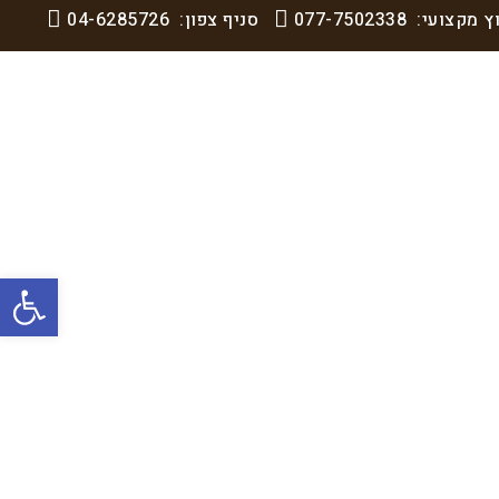
וץ מקצועי:
077-7502338
סניף צפון:
04-6285726
פתח סרגל