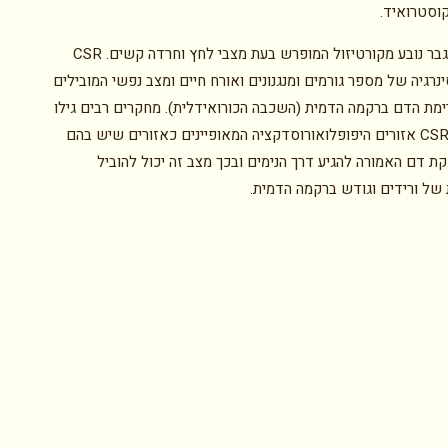
וסטרואיד.
הייצור המוגבר נובע מקורטיזול המופרש בעת מצבי לחץ וחרדה קשים. CSR
ינרגיה של מספר גורמים ומנגנונים ואורח חיים ומצב נפשי המובילים
רימת הדם ברקמה הדמית (השכבה הכורואידלית). מחקרים רבים גילו
אצל חולי CSR אזורים היפופלואורוסדקציה המאופיינים כאזורים שיש בהם
ת דם האמורה להגיע דרך הנימים ובכך מצב זה יכול להוביל
של ורידים וגודש ברקמה הדמית.