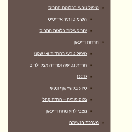
טיפול טבעי בבלוטת התריס
השימוטו תירואידיטיס
יתר פעילות בלוטת התריס
חרדות ודיכאון
טיפול טבעי בחרדות ואי שקט
חרדת נטישה ופרידה אצל ילדים
OCD
סיוע בקשיי גוף ונפש
גלוסופוביה – חרדת קהל
מצבי לחץ מתח ודיכאון
מערכת הנשימה