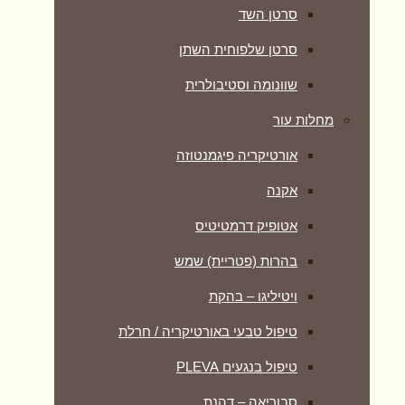
סרטן השד
סרטן שלפוחית השתן
שוונומה וסטיבולרית
מחלות עור
אורטיקריה פיגמנטוזה
אקנה
אטופיק דרמטיטיס
בהרות (פטריית) שמש
ויטיליגו – בהקת
טיפול טבעי באורטיקריה / חרלת
טיפול בנגעים PLEVA
סבוריאה – דהנת