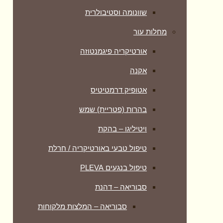
שוונומה וסטיבולרית
מחלות עור
אורטיקריה פיגמנטוזה
אקנה
אטופיק דרמטיטיס
בהרות (פטריית) שמש
ויטיליגו – בהקת
טיפול טבעי באורטיקריה / חרלת
טיפול בנגעים PLEVA
סבוריאה – דהנת
סבוריאה – המלצות מלקוחות