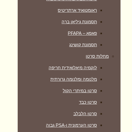
ראומטואיד ארתריטיס
תסמונת גיליאן ברה
פאפא – PFAPA
תסמונת קושינג
מחלות סרטן
לוקמיה מיאלואידית חריפה
מלנומה ומלנומה גרורתית
סרטן במיתרי הקול
סרטן כבד
סרטן הלבלב
סרטן הערמונית ו-PSA גבוה