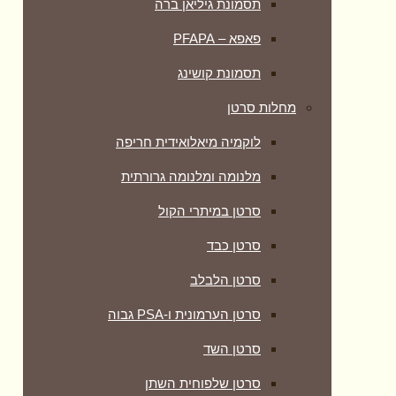
תסמונת גיליאן ברה
פאפא – PFAPA
תסמונת קושינג
מחלות סרטן
לוקמיה מיאלואידית חריפה
מלנומה ומלנומה גרורתית
סרטן במיתרי הקול
סרטן כבד
סרטן הלבלב
סרטן הערמונית ו-PSA גבוה
סרטן השד
סרטן שלפוחית השתן