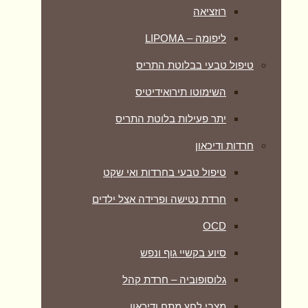
רוזציאה
ליפומה – LIPOMA
טיפול טבעי בבלוטת התריס
השימוטו תירואידיטיס
יתר פעילות בלוטת התריס
חרדות ודיכאון
טיפול טבעי בחרדות ואי שקט
חרדת נטישה ופרידה אצל ילדים
OCD
סיוע בקשיי גוף ונפש
גלוסופוביה – חרדת קהל
מצבי לחץ מתח ודיכאון