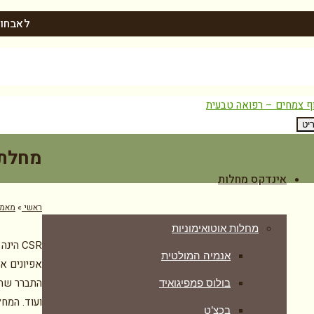
לאבחון
יט
מחלת 
אינדקס מחלות
ראשי
»
מאמר
מחלות אוטואימוניות
CSR ה
אנמיה המולטית
אפיונים אי
התברר שהסי
בולוס פמפיגואיד
בכצ’ט