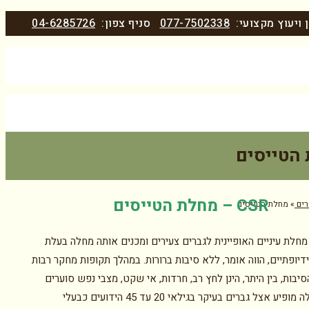
 ויעוץ מקצועי:
077-7502338
סניף צפון:
04-6285726
הטייסים
CSR – מחלת הטייסים
ים
»
מחלת הטייסים
ינה מחלת עיניים האופיינית לגברים צעירים ומכנים אותה מחלה בעלת
דיופתיים, הווה אומר, ללא סיבות ברורות. במהלך תקופות מחקר רבות
בות, בין היתר, הינן לחץ רב, חרדות, אי שקט, מצבי נפש סוערים
ועוד. המחלה מופיע אצל גברים בעיקר בגילאי 20 עד 45 הידועים כבעלי