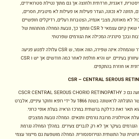
יסטרית, דאגנית, חרדתית ולחוצה אך גם מתוך נטילת סטרואידים,
, תזונה לא נכונה, העדר פעילות או פעילות לא מיטבית, חסרים,
ול לא מאוזנת, מצבי אנמיה, הצטברות רעלים, רדיקלים חופשיים
ועוד. וודאי שאין קיום עצמאי ל CSR ומתוך כך, נובעת המחלה מהתהוות של
בות ובכך סינרגיה המכילה את הגורמים שפרטתי.
כיום מתברר שהמחלה אינה שפירה, הווה אומר, ש CSR עלולה לפגוע פגיעה
חמורה עד עיוורון בעיניים. יש והיא חולפת לאחר כמה חודשים אך יש ו CSR
ונית או חוזרת בהתקפים.
CSR – CENTRAL SEROUS RETI
המחלה ידועה גם כ CSCR CENTRAL SEROUS CHORIO RETINOPATHY
– CSR אשר התגלתה לראשונה בשנת 1866 על ידי רופא וחוקר עיניים, אלברט
הוא תאר זאת כדלקת ברשתית במרכז הראיה בעלת אופי כרוני.
לת אטיולוגיה מרובת גורמים ותנאים. המחלה נובעת ממצבים
הנגרמים בעיקר אך לא רק לגברים צעירים. במהלך המחלה נגרמת
רוטית של התשתית הנוירוסנסורית. המחלה מושפעת גם מייצור עצמי