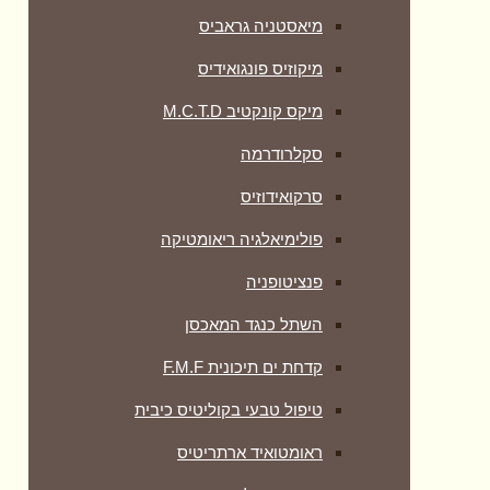
מיאסטניה גראביס
מיקוזיס פונגואידיס
מיקס קונקטיב M.C.T.D
סקלרודרמה
סרקואידוזיס
פולימיאלגיה ריאומטיקה
‏פנציטופניה
השתל כנגד המאכסן
קדחת ים תיכונית F.M.F
טיפול טבעי בקוליטיס כיבית
ראומטואיד ארתריטיס