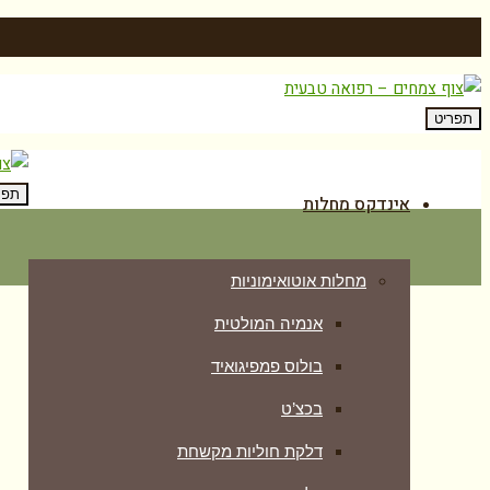
תפריט
תפר
אינדקס מחלות
מחלות אוטואימוניות
אנמיה המולטית
בולוס פמפיגואיד
בכצ’ט
דלקת חוליות מקשחת