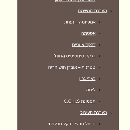
מערכת הנשימה
אמפיזמה – נפחת
אסטמה
דלקת אוזניים
דלקת סינוסיטיס (גתות)
טטרנות – אובדן חוש הריח
כאבי גרון
ליחה
תסמונת C.C.H.S
מערכת העיכול
טיפול טבעי בבקע סרעפתי