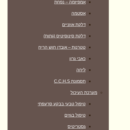
אמפיזמה – נפחת
אסטמה
דלקת אוזניים
דלקת סינוסיטיס (גתות)
טטרנות – אובדן חוש הריח
כאבי גרון
ליחה
תסמונת C.C.H.S
מערכת העיכול
טיפול טבעי בבקע סרעפתי
טיפול בגזים
גסטריטיס