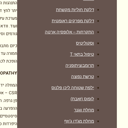
התנהגות ה
דלקת חוליות מקשחת
יתר לחץ דם
מערכת עיכ
דלקת מפרקים ראומטית
התקרחות – אלופסיה ארטה
גורמים וסי
וסקוליטיס
טיפול בתאי T
הופכת לכר
תרומבוציתופניה
NOPATHY
טרשת נפוצה
ילפת שטוחה ליכן פלנוס
לופוס (זאבת)
פן גרפה. 
ההפרעה בע
מחלת ווגנר
סיסטמיים 
מחלת מג’דו ג’וזף
היפרדות ס