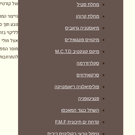
של קורטיק
מחלת סטיל
מחלת קרוהן
נובע תוך ס
מיאסטניה גראביס
לליקוי בז
מיקוזיס פונגואידיס
חוסר הספק
מיקס קונקטיב M.C.T.D
להתרחבות 
סקלרודרמה
סרקואידוזיס
פולימיאלגיה ריאומטיקה
‏פנציטופניה
השתל כנגד המאכסן
קדחת ים תיכונית F.M.F
טיפול טבעי בקוליטיס כיבית