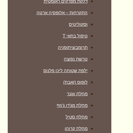
דלקת מפרקים ראומטית
התקרחות – אלופסיה ארטה
וסקוליטיס
טיפול בתאי T
תרומבוציתופניה
טרשת נפוצה
ילפת שטוחה ליכן פלנוס
לופוס (זאבת)
מחלת ווגנר
מחלת מג’דו ג’וזף
מחלת סטיל
מחלת קרוהן