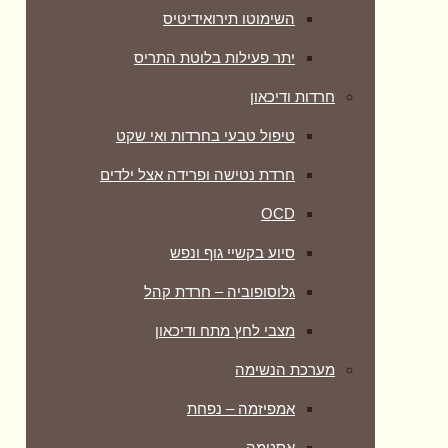
השימוטו תירואידיטיס
יתר פעילות בלוטת התריס
חרדות ודיכאון
טיפול טבעי בחרדות ואי שקט
חרדת נטישה ופרידה אצל ילדים
OCD
סיוע בקשיי גוף ונפש
גלוסופוביה – חרדת קהל
מצבי לחץ מתח ודיכאון
מערכת הנשימה
אמפיזמה – נפחת
אסטמה