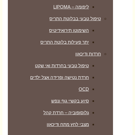
ליפומה – LIPOMA
טיפול טבעי בבלוטת התריס
השימוטו תירואידיטיס
יתר פעילות בלוטת התריס
חרדות ודיכאון
טיפול טבעי בחרדות ואי שקט
חרדת נטישה ופרידה אצל ילדים
OCD
סיוע בקשיי גוף ונפש
גלוסופוביה – חרדת קהל
מצבי לחץ מתח ודיכאון