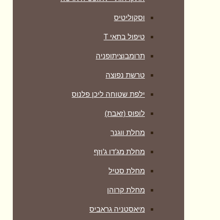
וסקוליטיס
טיפול בתאי T
תרומבוציתופניה
טרשת נפוצה
ילפת שטוחה ליכן פלנוס
לופוס (זאבת)
מחלת ווגנר
מחלת מג’דו ג’וזף
מחלת סטיל
מחלת קרוהן
מיאסטניה גראביס