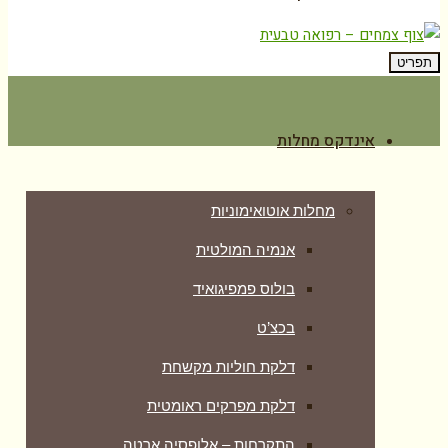
תפריט
אינדקס מחלות
מחלות אוטואימוניות
אנמיה המולטית
בולוס פמפיגואיד
בכצ’ט
דלקת חוליות מקשחת
דלקת מפרקים ראומטית
התקרחות – אלופסיה ארטה