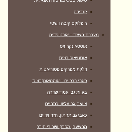
טיפול טבעי בפיסורה אנאלית
קנדידה
ריפלוקס קיבה וושטי
מערכת השלד – אורטופדיה
אוסטאונקרוזיס
אוסטיאופורוזיס
דלקת מפרקים פסוריאטית
כאבי ברכיים – אוסטאונקרוזיס
בעיות גב ועמוד שדרה
צוואר, גב עליון וכתפיים
כאבי גב תחתון, חזה וידיים
מפשעה, מפרק ושרירי הירך