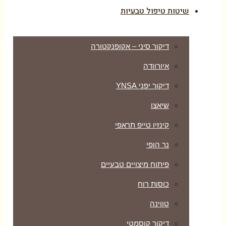
שיטות טיפול טבעיות
דיקור סיני – אקופנקטורה
איורוודה
דיקור יפני YNSA
שיאצו
קינזיו טייפ תראפי
נר הופי
פיתוח מיצויים טבעיים
כוסות רוח
טווינה
דיקור קוסמטי