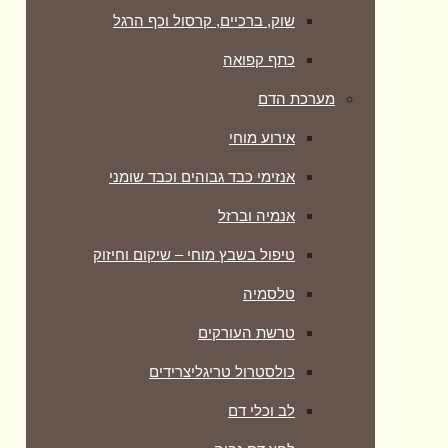
שוק, ברכיים, קרסול וכף הרגל
כתף קפואה
מערכת הדם
אירוע מוחי
אנזימי כבד גבוהים וכבד שומני
אנמיה וברזל
טיפול בשבץ מוחי – שיקום וחיזוק
טלסמיה
טרשת העורקים
כולסטרול טריגליצרידים
לב וכלי דם