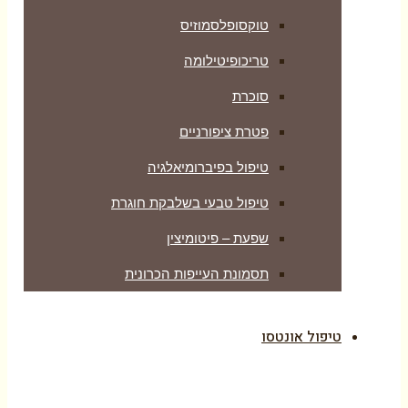
טוקסופלסמוזיס
טריכופיטילומה
סוכרת
פטרת ציפורניים
טיפול בפיברומיאלגיה
טיפול טבעי בשלבקת חוגרת
שפעת – פיטומיצין
תסמונת העייפות הכרונית
טיפול אונטסו