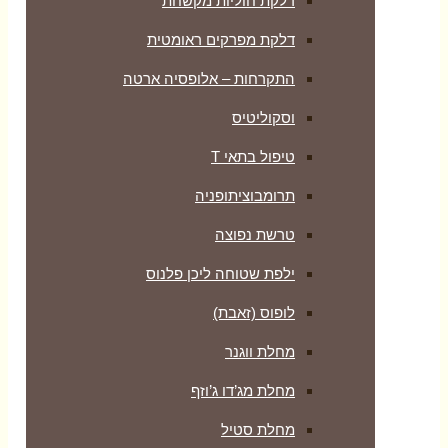
דלקת חוליות מקשחת
דלקת מפרקים ראומטית
התקרחות – אלופסיה ארטה
וסקוליטיס
טיפול בתאי T
תרומבוציתופניה
טרשת נפוצה
ילפת שטוחה ליכן פלנוס
לופוס (זאבת)
מחלת ווגנר
מחלת מג’דו ג’וזף
מחלת סטיל