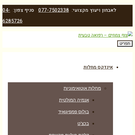
לאבחון ויעוץ מקצועי:
077-7502338
סניף צפון:
04-
6285726
תפריט
אינדקס מחלות
מחלות אוטואימוניות
אנמיה המולטית
בולוס פמפיגואיד
בכצ’ט