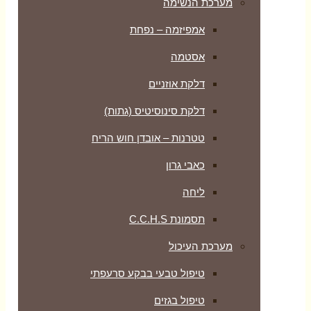
מערכת הנשימה
אמפיזמה – נפחת
אסטמה
דלקת אוזניים
דלקת סינוסיטיס (גתות)
טטרנות – אובדן חוש הריח
כאבי גרון
ליחה
תסמונת C.C.H.S
מערכת העיכול
טיפול טבעי בבקע סרעפתי
טיפול בגזים