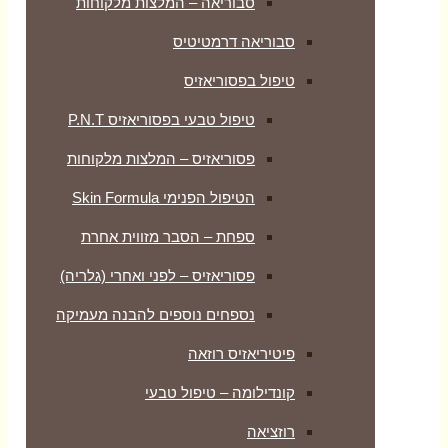
סבוריאה – המלצות מלקוחות
סבוריאה דרמטיטיס
טיפול בפסוריאזיס
טיפול טבעי בפסוריאזיס P.N.T
פסוריאזיס – המלצות מלקוחות
הטיפול הפנימי Skin Formula
ספחת – הסבר מזווית אחרת
פסוריאזיס – לפני ואחרי (גלריה)
נספחים נוספים להבנה מעמיקה
פיטיריאזיס רוזאה
קונדילומה – טיפול טבעי
רוזציאה