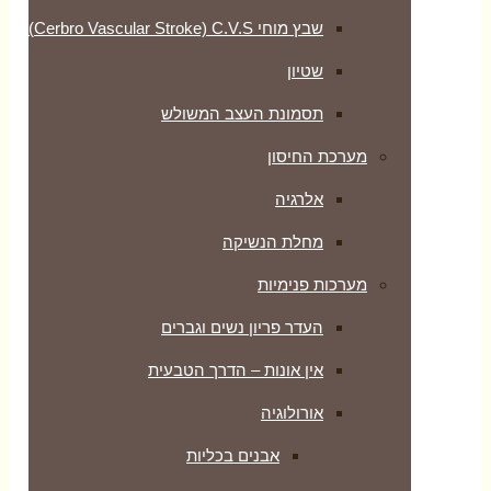
שבץ מוחי Cerbro Vascular Stroke) C.V.S)
שטיון
תסמונת העצב המשולש
מערכת החיסון
אלרגיה
מחלת הנשיקה
מערכות פנימיות
העדר פריון נשים וגברים
אין אונות – הדרך הטבעית
אורולוגיה
אבנים בכליות