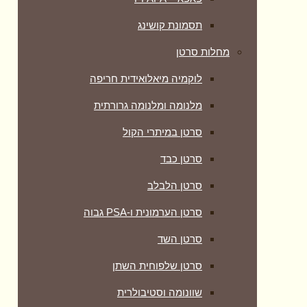
תסמונת קושינג
מחלות סרטן
לוקמיה מיאלואידית חריפה
מלנומה ומלנומה גרורתית
סרטן במיתרי הקול
סרטן כבד
סרטן הלבלב
סרטן הערמונית ו-PSA גבוה
סרטן השד
סרטן שלפוחית השתן
שוונומה וסטיבולרית