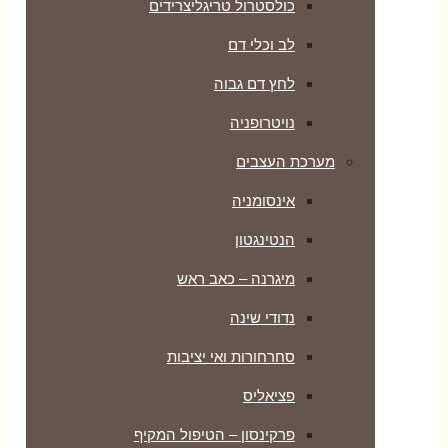
כולסטרול טריגליצרידים
לב וכלי דם
לחץ דם גבוה
נויטרופניה
מערכת העצבים
אינסומניה
הנטינגטון
מיגרנה – כאב ראש
נדודי שינה
סחרחורות ואי יציבות
פציאליס
פרקינסון – הטיפול המקיף