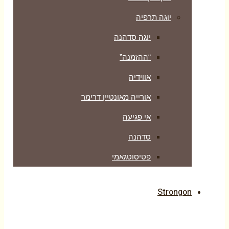
יוגה תרפיה
יוגה סדהנה
“ההזמנה”
אווידיה
אורייה מאונטיין דרימר
אי פגיעה
סדהנה
פטיסוטגאמי
Strongon