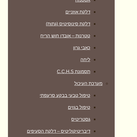
דלקת אוזניים
דלקת סינוסיטיס (גתות)
טטרנות – אובדן חוש הריח
כאבי גרון
ליחה
תסמונת C.C.H.S
מערכת העיכול
טיפול טבעי בבקע סרעפתי
טיפול בגזים
גסטריטיס
דיבריטיקוליטיס – דלקת הסעיפים