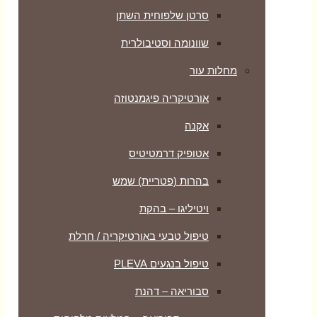
סרטן שלפוחית השתן
שוונומה וסטיבולרית
מחלות עור
אורטיקריה פיגמנטוזה
אקנה
אטופיק דרמטיטיס
בהרות (פטריית) שמש
ויטיליגו – בהקת
טיפול טבעי באורטיקריה / חרלת
טיפול בנגעים PLEVA
סבוריאה – דהנת