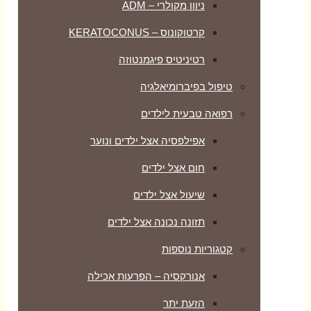
ניוון מקולרי – ADM
קרטוקונוס – KERATOCONUS
רטיניטיס פיגמנטוזה
טיפול בפיברומיאלגיה
רפואה טבעית לילדים
אפילפסיה אצל ילדים ונוער
חום אצל ילדים
שיעול אצל ילדים
תזונה נכונה אצל ילדים
קטגוריות נוספות
אנורקסיה – הפרעות אכילה
הזעת יתר