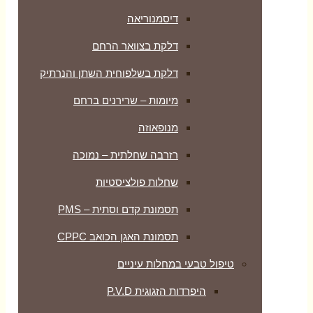
דיסמנוריאה
דלקת בצוואר הרחם
דלקת בשלפוחית השתן והנרתיק
מיומות – שרירנים ברחם
מנופאוזה
רזרבה שחלתית – נמוכה
שחלות פולציסטיות
תסמונת קדם וסתית – PMS
תסמונת האגן הכואב CPPC
טיפול טבעי במחלות עיניים
היפרדות הזגוגית P.V.D