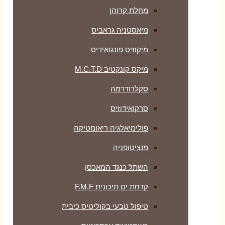
מחלת קרוהן
מיאסטניה גראביס
מיקוזיס פונגואידיס
מיקס קונקטיב M.C.T.D
סקלרודרמה
סרקואידוזיס
פולימיאלגיה ריאומטיקה
‏פנציטופניה
השתל כנגד המאכסן
קדחת ים תיכונית F.M.F
טיפול טבעי בקוליטיס כיבית