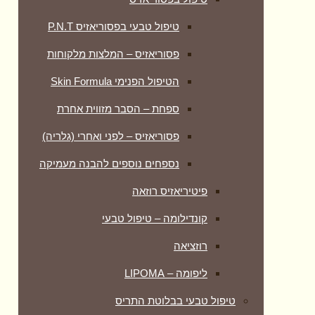
טיפול טבעי בפסוריאזיס P.N.T
פסוריאזיס – המלצות מלקוחות
הטיפול הפנימי Skin Formula
ספחת – הסבר מזווית אחרת
פסוריאזיס – לפני ואחרי (גלריה)
נספחים נוספים להבנה מעמיקה
פיטיריאזיס רוזאה
קונדילומה – טיפול טבעי
רוזציאה
ליפומה – LIPOMA
טיפול טבעי בבלוטת התריס