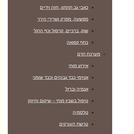
כאבי גב תחתון, חזה וידיים
מפשעה, מפרק ושרירי הירך
שוק, ברכיים, קרסול וכף הרגל
כתף קפואה
מערכת הדם
אירוע מוחי
אנזימי כבד גבוהים וכבד שומני
אנמיה וברזל
טיפול בשבץ מוחי – שיקום וחיזוק
טלסמיה
טרשת העורקים