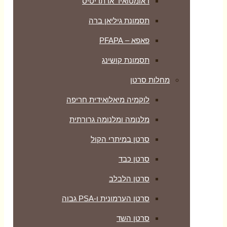
ראומטואיד ארתריטיס
תסמונת גיליאן ברה
פאפא – PFAPA
תסמונת קושינג
מחלות סרטן
לוקמיה מיאלואידית חריפה
מלנומה ומלנומה גרורתית
סרטן במיתרי הקול
סרטן כבד
סרטן הלבלב
סרטן הערמונית ו-PSA גבוה
סרטן השד