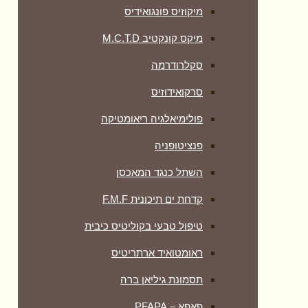
מיקוזיס פונגואידיס
מיקס קונקטיב M.C.T.D
סקלרודרמה
סרקואידוזיס
פולימיאלגיה ריאומטיקה
‏פנציטופניה
השתל כנגד המאכסן
קדחת ים תיכונית F.M.F
טיפול טבעי בקוליטיס כיבית
ראומטואיד ארתריטיס
תסמונת גיליאן ברה
פאפא – PFAPA