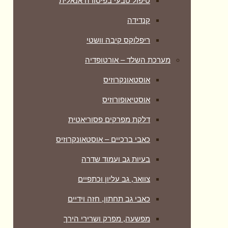
טיפול טבעי בפיסורה אנאלית
קנדידה
ריפלוקס קיבה וושטי
מערכת השלד – אורטופדיה
אוסטאונקרוזיס
אוסטיאופורוזיס
דלקת מפרקים פסוריאטית
כאבי ברכיים – אוסטאונקרוזיס
בעיות גב ועמוד שדרה
צוואר, גב עליון וכתפיים
כאבי גב תחתון, חזה וידיים
מפשעה, מפרק ושרירי הירך