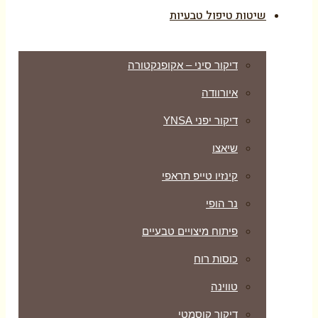
שיטות טיפול טבעיות
דיקור סיני – אקופנקטורה
איורוודה
דיקור יפני YNSA
שיאצו
קינזיו טייפ תראפי
נר הופי
פיתוח מיצויים טבעיים
כוסות רוח
טווינה
דיקור קוסמטי