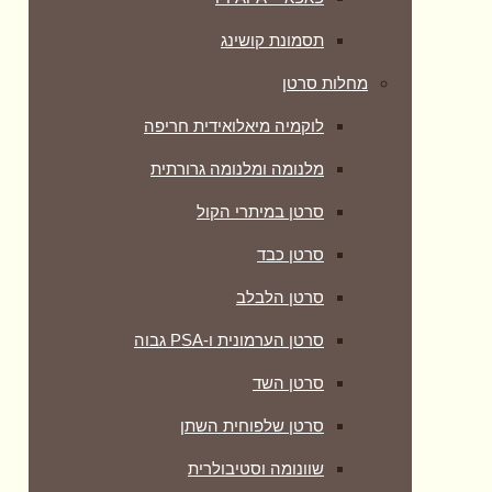
תסמונת קושינג
מחלות סרטן
לוקמיה מיאלואידית חריפה
מלנומה ומלנומה גרורתית
סרטן במיתרי הקול
סרטן כבד
סרטן הלבלב
סרטן הערמונית ו-PSA גבוה
סרטן השד
סרטן שלפוחית השתן
שוונומה וסטיבולרית