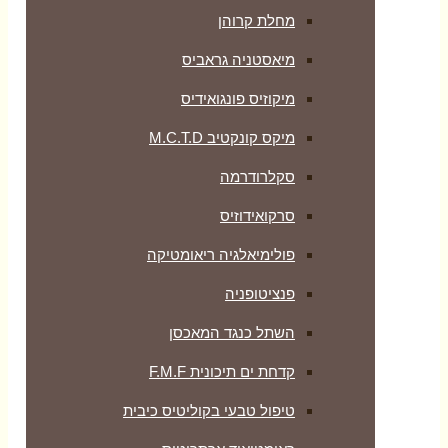
מחלת קרוהן
מיאסטניה גראביס
מיקוזיס פונגואידיס
מיקס קונקטיב M.C.T.D
סקלרודרמה
סרקואידוזיס
פולימיאלגיה ריאומטיקה
‏פנציטופניה
השתל כנגד המאכסן
קדחת ים תיכונית F.M.F
טיפול טבעי בקוליטיס כיבית