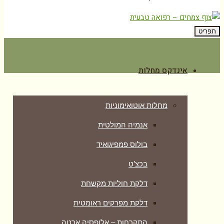
תפריט
אינדקס מחלות
מחלות אוטואימוניות
אנמיה המולטית
בולוס פמפיגואיד
בכצ’ט
דלקת חוליות מקשחת
דלקת מפרקים ראומטית
התקרחות – אלופסיה ארטה