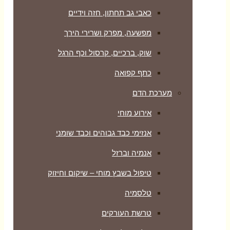
כאבי גב תחתון, חזה וידיים
מפשעה, מפרק ושרירי הירך
שוק, ברכיים, קרסול וכף הרגל
כתף קפואה
מערכת הדם
אירוע מוחי
אנזימי כבד גבוהים וכבד שומני
אנמיה וברזל
טיפול בשבץ מוחי – שיקום וחיזוק
טלסמיה
טרשת העורקים