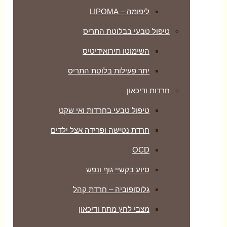
ליפומה – LIPOMA
טיפול טבעי בבלוטת התריס
השימוטו תירואידיטיס
יתר פעילות בלוטת התריס
חרדות ודיכאון
טיפול טבעי בחרדות ואי שקט
חרדת נטישה ופרידה אצל ילדים
OCD
סיוע בקשיי גוף ונפש
גלוסופוביה – חרדת קהל
מצבי לחץ מתח ודיכאון