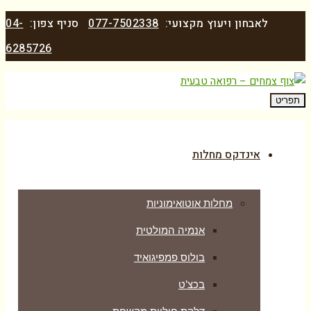
לאבחון ויעוץ מקצועי:
077-7502338
סניף צפון:
04-
6285726
תפריט
אינדקס מחלות
מחלות אוטואימוניות
אנמיה המולטית
בולוס פמפיגואיד
בכצ’ט