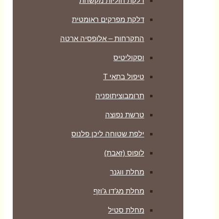
דלקת חוליות מקשחת
דלקת מפרקים ראומטית
התקרחות – אלופסיה ארטה
וסקוליטיס
טיפול בתאי T
תרומבוציתופניה
טרשת נפוצה
ילפת שטוחה ליכן פלנוס
לופוס (זאבת)
מחלת ווגנר
מחלת מג’דו ג’וזף
מחלת סטיל