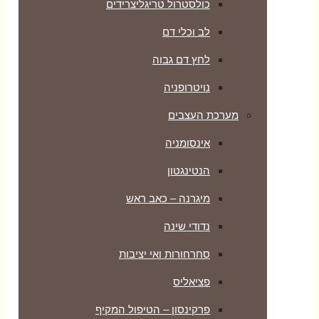
כולסטרול טריגליצרידים
לב וכלי דם
לחץ דם גבוה
נויטרופניה
מערכת העצבים
אינסומניה
הנטינגטון
מיגרנה – כאב ראש
נדודי שינה
סחרחורות ואי יציבות
פציאליס
פרקינסון – הטיפול המקיף