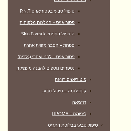
טיפול טבעי בפסוריאזיס P.N.T
פסוריאזיס – המלצות מלקוחות
הטיפול הפנימי Skin Formula
ספחת – הסבר מזווית אחרת
פסוריאזיס – לפני ואחרי (גלריה)
נספחים נוספים להבנה מעמיקה
פיטיריאזיס רוזאה
קונדילומה – טיפול טבעי
רוזציאה
ליפומה – LIPOMA
טיפול טבעי בבלוטת התריס