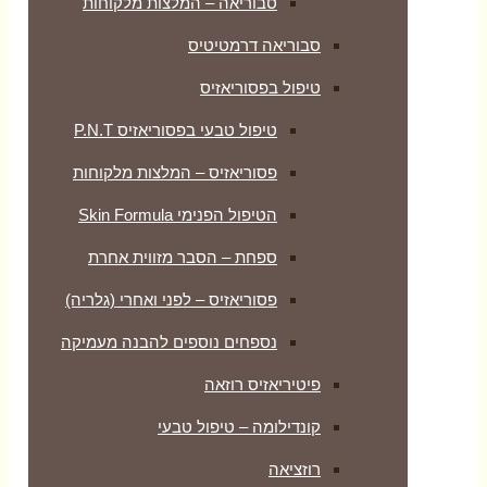
סבוריאה – המלצות מלקוחות
סבוריאה דרמטיטיס
טיפול בפסוריאזיס
טיפול טבעי בפסוריאזיס P.N.T
פסוריאזיס – המלצות מלקוחות
הטיפול הפנימי Skin Formula
ספחת – הסבר מזווית אחרת
פסוריאזיס – לפני ואחרי (גלריה)
נספחים נוספים להבנה מעמיקה
פיטיריאזיס רוזאה
קונדילומה – טיפול טבעי
רוזציאה