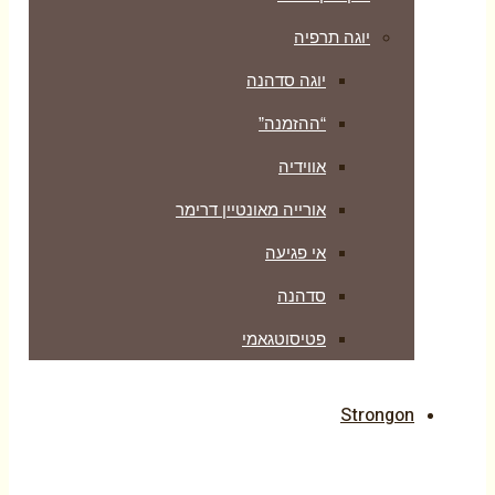
יוגה תרפיה
יוגה סדהנה
“ההזמנה”
אווידיה
אורייה מאונטיין דרימר
אי פגיעה
סדהנה
פטיסוטגאמי
Strongon