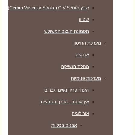
שבץ מוחי Cerbro Vascular Stroke) C.V.S)
שטיון
תסמונת העצב המשולש
מערכת החיסון
אלרגיה
מחלת הנשיקה
מערכות פנימיות
העדר פריון נשים וגברים
אין אונות – הדרך הטבעית
אורולוגיה
אבנים בכליות