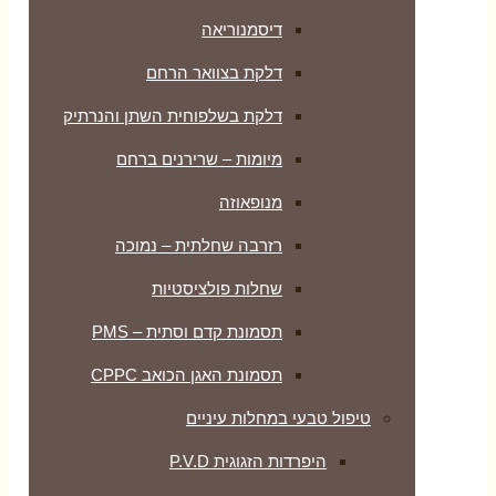
דיסמנוריאה
דלקת בצוואר הרחם
דלקת בשלפוחית השתן והנרתיק
מיומות – שרירנים ברחם
מנופאוזה
רזרבה שחלתית – נמוכה
שחלות פולציסטיות
תסמונת קדם וסתית – PMS
תסמונת האגן הכואב CPPC
טיפול טבעי במחלות עיניים
היפרדות הזגוגית P.V.D