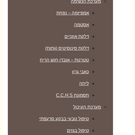
מערכת הנשימה
אמפיזמה – נפחת
אסטמה
דלקת אוזניים
דלקת סינוסיטיס (גתות)
טטרנות – אובדן חוש הריח
כאבי גרון
ליחה
תסמונת C.C.H.S
מערכת העיכול
טיפול טבעי בבקע סרעפתי
טיפול בגזים