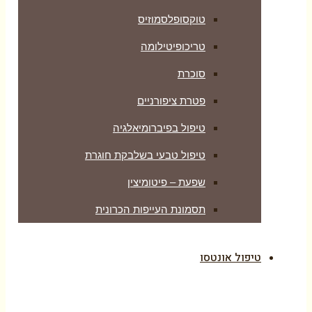
טוקסופלסמוזיס
טריכופיטילומה
סוכרת
פטרת ציפורניים
טיפול בפיברומיאלגיה
טיפול טבעי בשלבקת חוגרת
שפעת – פיטומיצין
תסמונת העייפות הכרונית
טיפול אונטסו