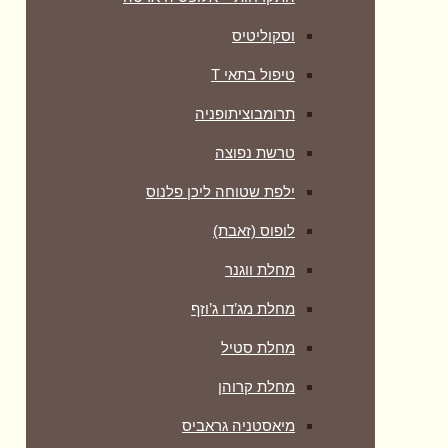
וסקוליטיס
טיפול בתאי T
תרומבוציתופניה
טרשת נפוצה
ילפת שטוחה ליכן פלנוס
לופוס (זאבת)
מחלת ווגנר
מחלת מג’דו ג’וזף
מחלת סטיל
מחלת קרוהן
מיאסטניה גראביס