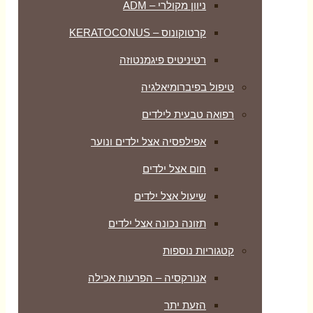
ניוון מקולרי – ADM
קרטוקונוס – KERATOCONUS
רטיניטיס פיגמנטוזה
טיפול בפיברומיאלגיה
רפואה טבעית לילדים
אפילפסיה אצל ילדים ונוער
חום אצל ילדים
שיעול אצל ילדים
תזונה נכונה אצל ילדים
קטגוריות נוספות
אנורקסיה – הפרעות אכילה
הזעת יתר