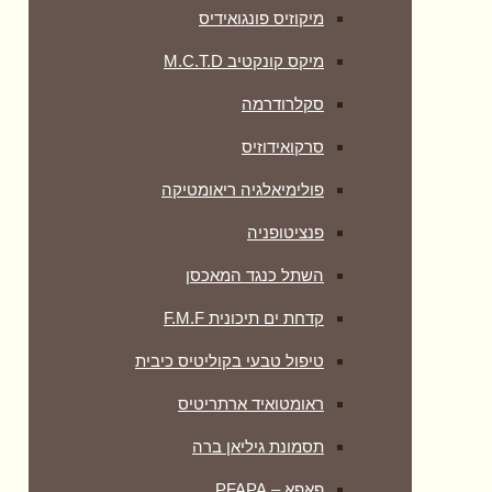
מיקוזיס פונגואידיס
מיקס קונקטיב M.C.T.D
סקלרודרמה
סרקואידוזיס
פולימיאלגיה ריאומטיקה
‏פנציטופניה
השתל כנגד המאכסן
קדחת ים תיכונית F.M.F
טיפול טבעי בקוליטיס כיבית
ראומטואיד ארתריטיס
תסמונת גיליאן ברה
פאפא – PFAPA