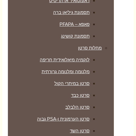
ראומטואיד ארתריטיס
תסמונת גיליאן ברה
פאפא – PFAPA
תסמונת קושינג
מחלות סרטן
לוקמיה מיאלואידית חריפה
מלנומה ומלנומה גרורתית
סרטן במיתרי הקול
סרטן כבד
סרטן הלבלב
סרטן הערמונית ו-PSA גבוה
סרטן השד