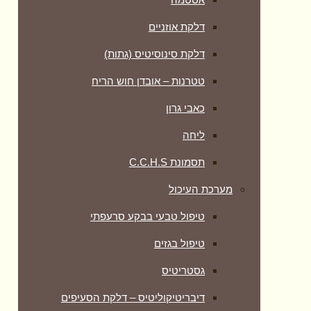
דלקת אוזניים
דלקת סינוסיטיס (גתות)
טטרנות – אובדן חוש הריח
כאבי גרון
ליחה
תסמונת C.C.H.S
מערכת העיכול
טיפול טבעי בבקע סרעפתי
טיפול בגזים
גסטריטיס
דיבריטיקוליטיס – דלקת הסעיפים