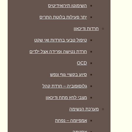
השימוטו תירואידיטיס
יתר פעילות בלוטת התריס
חרדות ודיכאון
טיפול טבעי בחרדות ואי שקט
חרדת נטישה ופרידה אצל ילדים
OCD
סיוע בקשיי גוף ונפש
גלוסופוביה – חרדת קהל
מצבי לחץ מתח ודיכאון
מערכת הנשימה
אמפיזמה – נפחת
אסטמה