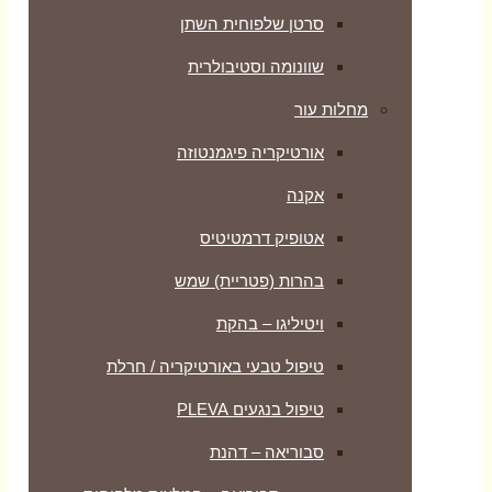
סרטן שלפוחית השתן
שוונומה וסטיבולרית
מחלות עור
אורטיקריה פיגמנטוזה
אקנה
אטופיק דרמטיטיס
בהרות (פטריית) שמש
ויטיליגו – בהקת
טיפול טבעי באורטיקריה / חרלת
טיפול בנגעים PLEVA
סבוריאה – דהנת