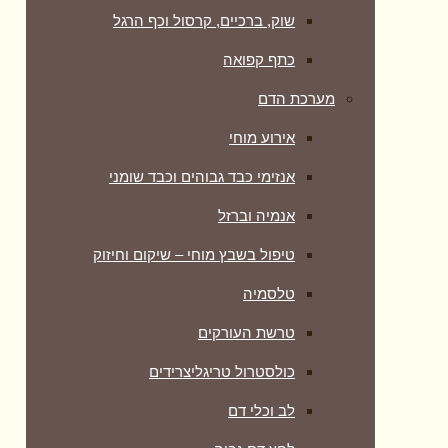
שוק, ברכיים, קרסול וכף הרגל
כתף קפואה
מערכת הדם
אירוע מוחי
אנזימי כבד גבוהים וכבד שומני
אנמיה וברזל
טיפול בשבץ מוחי – שיקום וחיזוק
טלסמיה
טרשת העורקים
כולסטרול טריגליצרידים
לב וכלי דם