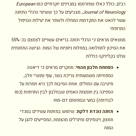
רבים, כולל כאלו שפורסמו במגזינים יוקרתיים כמו
European
Journal of Neurology
, מצביעים על כך ששינוי הרגלי התזונה
עשוי להאט את התקדמות המחלה ולשפר את יעילות הטיפול
התרופתי.
ממצאים מראים כי הרגלי תזונה בריאים עשויים לצמצם בכ-55%
את הסיכון לתחלואה במחלות ניווניות של המוח. הגישה התזונתית
שלנו בקליניקה כוללת:
הפחתת חלבון מהחי:
מחקרים מראים כי דיאטה
המפחיתה משמעותית צריכת בשר, עוף ומוצרי חלב,
מיטיבה עם החולים. אחת הסיבות לכך היא תחרות על
הספיגה בין חומצות האמינו שבחלבון לבין התרופות (כמו
לבודופה) במעי ובמחסום דם-מוח.
תזונה נוגדת דלקת:
שימוש במזונות עשירים בנוגדי
חמצון, ויטמינים ומינרלים מהצומח, המסייעים להגן על
המוח.