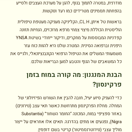
מודרנית, במטרה לתמוך בגוף, להגן על מערכת העצבים ולסייע
בהפחתת תסמינים מטרידים כמו רעד ונוקשות.
בראשות טל איתן, CL.H, הקליניקה מעניקה מעטפת טיפולית
הוליסטית הכוללת מיצוי צמחי מרפא מרוכזים, הנחיות תזונה
קפדניות המבוססות על מחקרים, ודיקור ייחודי בשיטת YNSA
היפנית וברפואה הסינית. המטרה שלנו היא להוות כוח עזר
משמעותי המשלים את הטיפול הרפואי הקונבנציונאלי, ולגייס את
כל המשאבים של הגוף והטבע למען הבריאות שלכם.
הבנת המנגנון: מה קורה במוח בזמן
פרקינסון?
כדי להעניק סיוע יעיל, חובה להבין את השורש הפיזיולוגי של
המחלה. מחלת הפרקינסון מתרחשת כאשר תאי עצב (נוירונים)
באזור ספציפי במוח, המכונה “החומר השחור” (Substantia
Nigra), נפגעים או מתים בהדרגה. תאים אלו אחראים על ייצור
מוליך עצבי (נוירוטרנסמיטור) קריטי בשם דופמין.