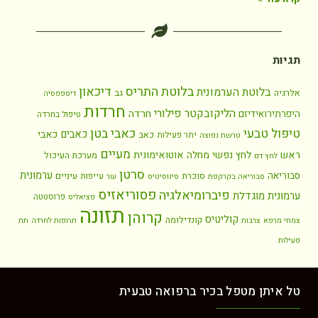
תגיות
בלוטת התריס
דיכאון
בלוטת הערמונית
אלרגיה
גב
דיספפסיה
חרדות
הליקובקטר פילורי
חרדה
היפרתירואידיזם
טיפול בחרדה
כאבי בטן
טיפול טבעי
כאבים
כאבי
כאב
יתר פעילות
טרשת נפוצה
מעיים
ראש
לחץ נפשי
מחלה אוטואימונית
מערכת העיכול
לחץ דם
סרטן
ערמונית
סבוריאה
סוכרת
עיניים
עייפות
סבוריאה בקרקפת
סינוסיטיס
עור
פסוריאזיס
פיברומיאלגיה
ערמונית מוגדלת
פרוסטטה
פציאליס
תזונה
קרוהן
קוליטיס
קונדילומה
צמחי מרפא
צרבות
תרופות לחרדה
תת
פעילות
טל איתן מטפל בכיר ברפואה טבעית