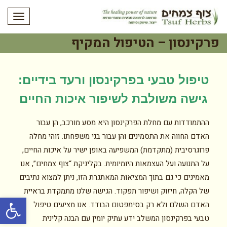
תפריט
פרקינסון – הטיפול המקיף
טיפול טבעי בפרקינסון ורעד בידיים:
גישה משולבת לשיפור איכות החיים
ההתמודדות עם מחלת הפרקינסון היא מסע מורכב, הן עבור
האדם החווה את התסמינים והן עבור בני משפחתו. זוהי מחלה
פרוגרסיבית (מתקדמת) המשפיעה באופן ישיר על איכות החיים,
על התנועה ועל העצמאות היומיומית. בקליניקת “צוף צמחים”, אנו
מאמינים כי גם בתוך המציאות המאתגרת הזו, ניתן למצוא נתיבים
של הקלה, חיזוק ושיפור תפקוד. הגישה שלנו מתמקדת בראיית
פתח סרגל
האדם השלם ולא רק בסימפטום הבודד. אנו מציעים טיפול
טבעי בפרקינסון המשלב ידע עתיק יומין עם הבנה קלינית