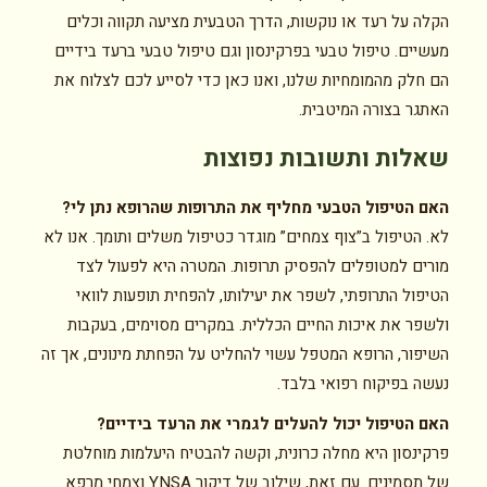
הקלה על רעד או נוקשות, הדרך הטבעית מציעה תקווה וכלים
מעשיים. טיפול טבעי בפרקינסון וגם טיפול טבעי ברעד בידיים
הם חלק מהמומחיות שלנו, ואנו כאן כדי לסייע לכם לצלוח את
האתגר בצורה המיטבית.
שאלות ותשובות נפוצות
האם הטיפול הטבעי מחליף את התרופות שהרופא נתן לי?
לא. הטיפול ב”צוף צמחים” מוגדר כטיפול משלים ותומך. אנו לא
מורים למטופלים להפסיק תרופות. המטרה היא לפעול לצד
הטיפול התרופתי, לשפר את יעילותו, להפחית תופעות לוואי
ולשפר את איכות החיים הכללית. במקרים מסוימים, בעקבות
השיפור, הרופא המטפל עשוי להחליט על הפחתת מינונים, אך זה
נעשה בפיקוח רפואי בלבד.
האם הטיפול יכול להעלים לגמרי את הרעד בידיים?
פרקינסון היא מחלה כרונית, וקשה להבטיח היעלמות מוחלטת
של תסמינים. עם זאת, שילוב של דיקור YNSA וצמחי מרפא