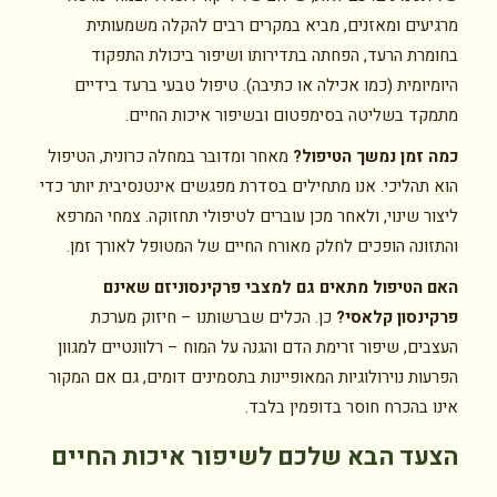
מרגיעים ומאזנים, מביא במקרים רבים להקלה משמעותית
בחומרת הרעד, הפחתה בתדירותו ושיפור ביכולת התפקוד
היומיומית (כמו אכילה או כתיבה). טיפול טבעי ברעד בידיים
מתמקד בשליטה בסימפטום ובשיפור איכות החיים.
כמה זמן נמשך הטיפול?
מאחר ומדובר במחלה כרונית, הטיפול
הוא תהליכי. אנו מתחילים בסדרת מפגשים אינטנסיבית יותר כדי
ליצור שינוי, ולאחר מכן עוברים לטיפולי תחזוקה. צמחי המרפא
והתזונה הופכים לחלק מאורח החיים של המטופל לאורך זמן.
האם הטיפול מתאים גם למצבי פרקינסוניזם שאינם
פרקינסון קלאסי?
כן. הכלים שברשותנו – חיזוק מערכת
העצבים, שיפור זרימת הדם והגנה על המוח – רלוונטיים למגוון
הפרעות נוירולוגיות המאופיינות בתסמינים דומים, גם אם המקור
אינו בהכרח חוסר בדופמין בלבד.
הצעד הבא שלכם לשיפור איכות החיים