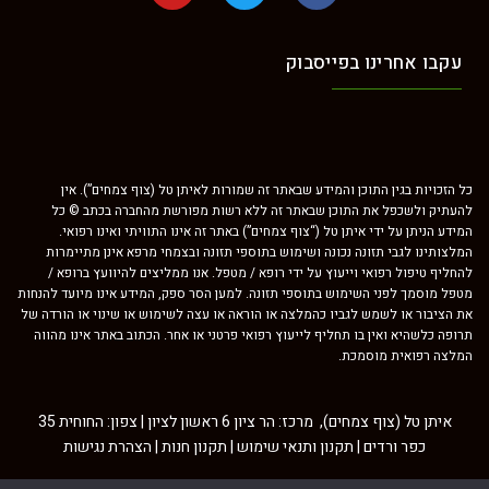
עקבו אחרינו בפייסבוק
כל הזכויות בגין התוכן והמידע שבאתר זה שמורות לאיתן טל (צוף צמחים”). אין
להעתיק ולשכפל את התוכן שבאתר זה ללא רשות מפורשת מהחברה בכתב © כל
המידע הניתן על ידי איתן טל (“צוף צמחים”) באתר זה אינו התוויתי ואינו רפואי.
המלצותינו לגבי תזונה נכונה ושימוש בתוספי תזונה ובצמחי מרפא אינן מתיימרות
להחליף טיפול רפואי וייעוץ על ידי רופא / מטפל. אנו ממליצים להיוועץ ברופא /
מטפל מוסמך לפני השימוש בתוספי תזונה. למען הסר ספק, המידע אינו מיועד להנחות
את הציבור או לשמש לגביו כהמלצה או הוראה או עצה לשימוש או שינוי או הורדה של
תרופה כלשהיא ואין בו תחליף לייעוץ רפואי פרטני או אחר. הכתוב באתר אינו מהווה
המלצה רפואית מוסמכת.
איתן טל (צוף צמחים), מרכז: הר ציון 6 ראשון לציון | צפון: החוחית 35
כפר ורדים |
תקנון ותנאי שימוש
|
תקנון חנות
|
הצהרת נגישות