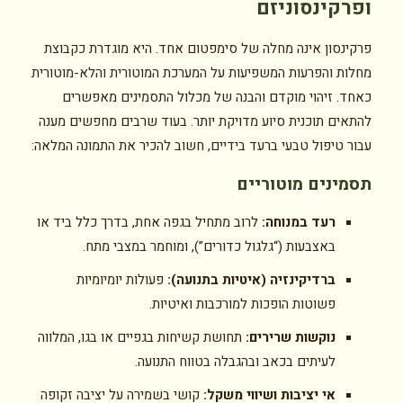
ופרקינסוניזם
פרקינסון אינה מחלה של סימפטום אחד. היא מוגדרת כקבוצת
מחלות והפרעות המשפיעות על המערכת המוטורית והלא-מוטורית
כאחד. זיהוי מוקדם והבנה של מכלול התסמינים מאפשרים
להתאים תוכנית סיוע מדויקת יותר. בעוד שרבים מחפשים מענה
עבור טיפול טבעי ברעד בידיים, חשוב להכיר את התמונה המלאה:
תסמינים מוטוריים
רעד במנוחה:
לרוב מתחיל בגפה אחת, בדרך כלל ביד או
באצבעות (“גלגול כדורים”), ומוחמר במצבי מתח.
ברדיקינזיה (איטיות בתנועה):
פעולות יומיומיות
פשוטות הופכות למורכבות ואיטיות.
נוקשות שרירים:
תחושת קשיחות בגפיים או בגו, המלווה
לעיתים בכאב ובהגבלה בטווח התנועה.
אי יציבות ושיווי משקל:
קושי בשמירה על יציבה זקופה