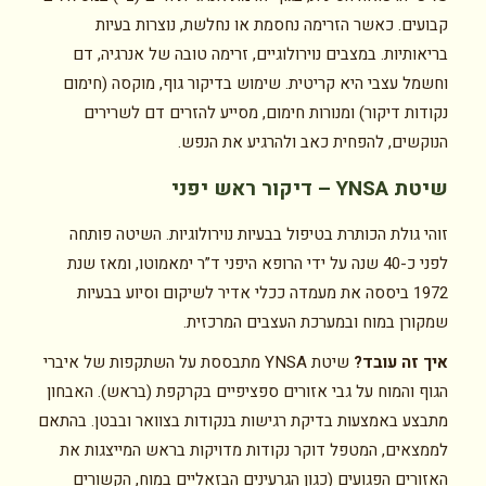
קבועים. כאשר הזרימה נחסמת או נחלשת, נוצרות בעיות
בריאותיות. במצבים נוירולוגיים, זרימה טובה של אנרגיה, דם
וחשמל עצבי היא קריטית. שימוש בדיקור גוף, מוקסה (חימום
נקודות דיקור) ומנורות חימום, מסייע להזרים דם לשרירים
הנוקשים, להפחית כאב ולהרגיע את הנפש.
שיטת YNSA – דיקור ראש יפני
זוהי גולת הכותרת בטיפול בבעיות נוירולוגיות. השיטה פותחה
לפני כ-40 שנה על ידי הרופא היפני ד”ר ימאמוטו, ומאז שנת
1972 ביססה את מעמדה ככלי אדיר לשיקום וסיוע בבעיות
שמקורן במוח ובמערכת העצבים המרכזית.
איך זה עובד?
שיטת YNSA מתבססת על השתקפות של איברי
הגוף והמוח על גבי אזורים ספציפיים בקרקפת (בראש). האבחון
מתבצע באמצעות בדיקת רגישות בנקודות בצוואר ובבטן. בהתאם
לממצאים, המטפל דוקר נקודות מדויקות בראש המייצגות את
האזורים הפגועים (כגון הגרעינים הבזאליים במוח, הקשורים