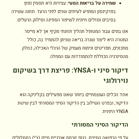
שמירה על בריאות המעי:
עצירות היא תסמין נפוץ
בפרקינסון המופיע לעיתים שנים לפני הרעד. תזונה עשירה
בסיבים ונוזלים חיונית לשיפור הספיגה וסילוק הרעלים.
אנו בונים עבור המטופל תהליך תזונתי מקיף אך לא מייסר.
המטרה היא ליצור שגרה בריאה שניתן להתמיד בה, כולל
מתכונים, תפריטים וניתוח מעמיק של הרגלי האכילה, כחלק
מהסינרגיה הכוללת להתמודדות עם המחלה.
דיקור סיני ו-YNSA: פריצת דרך בשיקום
נוירולוגי
אחד הכלים העוצמתיים ביותר שאנו מפעילים בקליניקה הוא
הדיקור, ובפרט השילוב בין הדיקור הסיני המסורתי לבין שיטת
YNSA היפנית.
הדיקור הסיני המסורתי
על פי הרפואה הסינית, בגוף זורמת אנרגיית חיים (צ’י) במסלולים