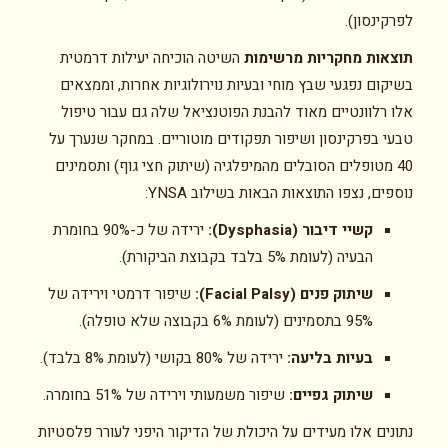
לפרקינסון).
תוצאות מחקריות מרשימות
השיטה הוכיחה יעילות דרמטית
בשיקום נפגעי שבץ מוחי ובעיות נוירולוגיות אחרות, וממצאים
אלו רלוונטיים מאוד להבנת הפוטנציאל שלה גם עבור טיפול
טבעי בפרקינסון ושיפור תפקודים מוטוריים. במחקר שנערך על
40 מטופלים הסובלים מהמיפלגיה (שיתוק חצי גוף) ותסמינים
נוספים, נצפו התוצאות הבאות בשילוב YNSA:
קשיי דיבור (Dysphasia):
ירידה של כ-90% בחומרת
הבעיה (לעומת 5% בלבד בקבוצת הביקורת).
שיתוק פנים (Facial Palsy):
שיפור דרמטי וירידה של
95% בתסמינים (לעומת 6% בקבוצה שלא טופלה).
בעיות בליעה:
ירידה של 80% בקושי (לעומת 8% בלבד).
שיתוק גפיים:
שיפור משמעותי וירידה של 51% בחומרה.
נתונים אלו מעידים על היכולת של הדיקור היפני לעורר פלסטיות