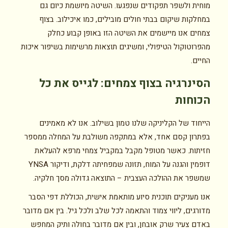
מוחית ולשפר תפקודים שנפגעו. השיטה מיושמת כיום גם
במחלקות שיקום בבתי חולים מובילים, כמו איכילוב. בצוף
צמחים אנו מיישמים את השיטה הזו באופן קבוע כחלק
מהפרוטוקול הטיפולי, ומשיגים תוצאות מרשימות בשיפור איכות
החיים.
הסינרגיה בצוף צמחים: לגייס את כל
הכוחות
הייחוד של הקליניקה שלנו טמון בשילוב. אנו לא מאמינים
בפתרון קסם אחד, אלא במתקפה משולבת על המחלה ממספר
חזיתות. כאשר מטופל מקבל במקביל צמחי מרפא להעלאת
דופמין והגנה על המוח, תזונה שמפחיתה דלקת, ודיקור YNSA
שמשפר את ההולכה העצבית – התוצאה גדולה מסך חלקיה.
אנו מעניקים תוכנית סיוע מותאמת אישית, הכוללת דפי הסבר
מדורגים, ליווי צמוד והתאמה לכל שלב ולכל גיל. בין אם מדובר
באדם צעיר שרק אובחן, ובין אם מדובר בחולה ותיק המחפש