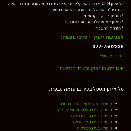
טל איתן CL.H – הרבליסט קליני ומרפא בכיר ברפואה טבעית, מדקר סיני,
בוגר ביה”ס הגבוה לריפוי טבעי ורפואת צמחים:
* מוסמך לדיקור קוסמטי
* מאמן אמנויות לחימה ספורט וכושר
* מורה ליוגה בכיר
לפגישת ייעוץ – חייגו עכשיו:
077-7502338
גוגל לעסק שלי
אישורים, תווי תקן ומשרד הבריאות
טל איתן מטפל בכיר ברפואה טבעית
סיוע בטיפול טבעי למחלות הסרטן
טיפול טבעי במחלות אוטואימוניות
טיפול טבעי בטרשת נפוצה
טיפול טבעי בפסוריאזיס
טיפול טבעי בסבוריאה