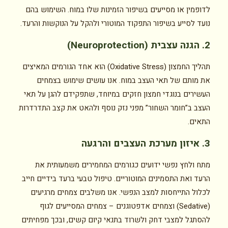
לדופמין או מסייעים בשיפור הזמינות שלו במוח. השימוש בהם
נועד לסייע בשיפור התפקוד המוטורי ולהקל על הנוקשות והרעד.
2. הגנה עצבית (Neuroprotection)
תהליך החמצון (Oxidative Stress) הוא אחד הגורמים המאיצים
את מותם של תאי העצב במוח. אנו עושים שימוש בצמחים
העשירים בנוגדי חמצון חזקים במיוחד, שתפקידם להגן על תאי
העצב ב”חומר השחור” מפני נזק נוסף ולהאט את קצב התדרדרות
התאים.
3. איזון מערכת העצבים והרגעה
מתח ולחץ נפשי ידועים כגורמים המחמירים משמעותית את
הרעד ואת התסמינים המוטוריים. טיפול טבעי ברעד בידיים חייב
לכלול התייחסות למצב הנפשי. אנו משלבים צמחים מרגיעים
(Sedative) וצמחים אדפטוגנים – צמחים המסייעים לגוף
להסתגל למצבי דחק ולשרוד בתנאי קיום קשים, ובכך מפחיתים