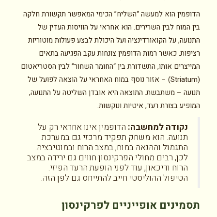
הדופמין הוא למעשה “השליח” הכימי המאפשר תקשורת חלקה
בין המוח לבין השרירים. הוא אחראי על הוויסות העדין של
התנועה, על הקואורדינציה ועל היכולת לבצע פעולות מוטוריות
רציפות. כאשר רמות הדופמין צונחות עקב הפגיעה בתאים
המייצרים אותו, התשדורת בין “החומר השחור” לבין הסטריאטום
(Striatum) – אזור נוסף במוח האחראי על הוצאה לפועל של
תנועה – משתבשת. התוצאה היא אובדן השליטה על התנועה,
המופיע בצורת רעד, איטיות ונוקשות.
נקודה למחשבה:
הדופמין אינו אחראי רק על
תנועה. הוא משחק תפקיד מרכזי גם במערכת
התגמול וההנאה במוח, במצב הרוח ובמוטיבציה.
לכן, רבים מחולי הפרקינסון חווים גם ירידה במצב
הרוח ודיכאון, עוד לפני הופעת הרעד הפיזי.
הטיפול ההוליסטי חייב להתייחס גם לפן הזה.
תסמינים אופייניים לפרקינסון