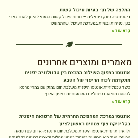
המלצה של חן- בעיות עיכול קשות
דיספפסיה פונקציונאלית – בעיות עיכול קשות הגעתי לאיתן לאחר כאבי
בטן, נפיחות ובעיות במערכת העיכול, שהתמשכו
קרא עוד »
מאמרים ומוצרים אחרונים
אונטסו בצפון: השילוב המנצח בין טכנולוגיה יפנית
מתקדמת לכוח הריפוי של הטבע
כיצד טכנולוגיית אונטסו היפנית משלבת חום עמוק עם צמחי מרפא
להשגת תוצאות טיפוליות משמעותיות בצפון הארץ.
קרא עוד »
אונטסו במרכז: המהפכה התרמית של הרפואה היפנית
בקליניקת צוף צמחים ראשון לציון
גלו איך תרפיית אונטסו היפנית משלבת חום אינפרא-אדום עם רפואה
טבעית, ואיך היא מסייעת בטיפול במגוון מחלות וכאבים כרוניים בקליניקת