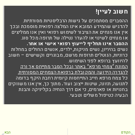
חשוב לעיין!
ההסברים מסתמכים על גישות הרבליסטיות מסורתיות.
להדגיש שהמידע המובא אינו המלצה רפואית מוסמכת ובכך
אין אנו מנחים את הציבור לשימוש רפואי ואין אנו ממליצים
או מנחים לשינוי או להעדר נטילה של תרופה מכל סוג.
ההסבר אינו תחליף לייעוץ רפואי אישי או אחר.
נשים בהיריון, נשים מניקות, ילדים, אנשים החולים במחלות
כרוניות, הנוטלים תרופות מרשם, מבוגרים וקשישים – חשוב
להיוועץ ברופא לפני השימוש.
המונח “צמחי מרפא” באתר ובכל הסבר מתייחס אך ורק
להגדרה הידועה והמקובלת ברפואת הצמחים המסורתית.
כל צמח מרפא חייב התייחסות קיומית רחבת היקף בדומה
לתנועה, תזונה, שיטות ייצוב ועוד
.
מתוך כך, אין אנו משווקים
בחנויות או פארמים, כי אם דרך הנחיה בקליניקה והבנת
הבעיה כטיפול משלים וטבעי.
הקודם
הבא