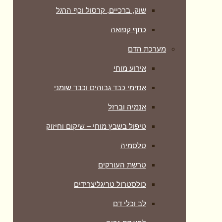
שוק, ברכיים, קרסול וכף הרגל
כתף קפואה
מערכת הדם
אירוע מוחי
אנזימי כבד גבוהים וכבד שומני
אנמיה וברזל
טיפול בשבץ מוחי – שיקום וחיזוק
טלסמיה
טרשת העורקים
כולסטרול טריגליצרידים
לב וכלי דם