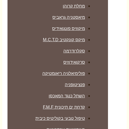
מחלת קרוהן
מיאסטניה גראביס
מיקוזיס פונגואידיס
מיקס קונקטיב M.C.T.D
סקלרודרמה
סרקואידוזיס
פולימיאלגיה ריאומטיקה
‏פנציטופניה
השתל כנגד המאכסן
קדחת ים תיכונית F.M.F
טיפול טבעי בקוליטיס כיבית