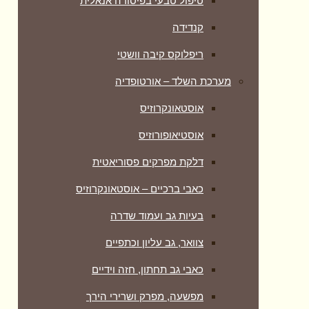
טיפול טבעי בפיסורה אנאלית
קנדידה
ריפלוקס קיבה וושטי
מערכת השלד – אורטופדיה
אוסטאונקרוזיס
אוסטיאופורוזיס
דלקת מפרקים פסוריאטית
כאבי ברכיים – אוסטאונקרוזיס
בעיות גב ועמוד שדרה
צוואר, גב עליון וכתפיים
כאבי גב תחתון, חזה וידיים
מפשעה, מפרק ושרירי הירך