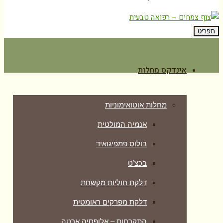
תפריט
אינדקס מחלות
מחלות אוטואימוניות
אנמיה המולטית
בולוס פמפיגואיד
בכצ’ט
דלקת חוליות מקשחת
דלקת מפרקים ראומטית
התקרחות – אלופסיה ארטה