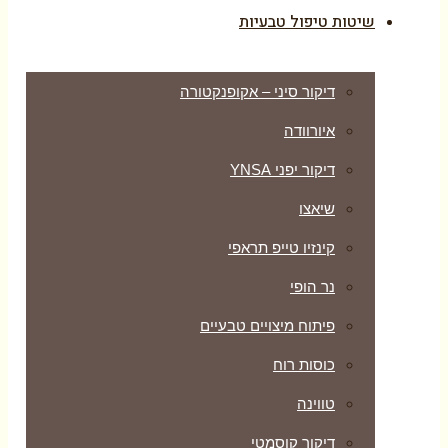
שיטות טיפול טבעיות
דיקור סיני – אקופנקטורה
איורוודה
דיקור יפני YNSA
שיאצו
קינזיו טייפ תראפי
נר הופי
פיתוח מיצויים טבעיים
כוסות רוח
טווינה
דיקור קוסמטי