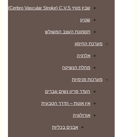
שבץ מוחי Cerbro Vascular Stroke) C.V.S)
שטיון
תסמונת העצב המשולש
מערכת החיסון
אלרגיה
מחלת הנשיקה
מערכות פנימיות
העדר פריון נשים וגברים
אין אונות – הדרך הטבעית
אורולוגיה
אבנים בכליות