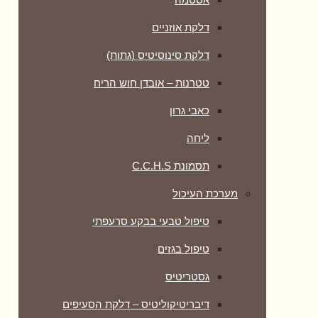
דלקת אוזניים
דלקת סינוסיטיס (גתות)
טטרנות – אובדן חוש הריח
כאבי גרון
ליחה
תסמונת C.C.H.S
מערכת העיכול
טיפול טבעי בבקע סרעפתי
טיפול בגזים
גסטריטיס
דיבריטיקוליטיס – דלקת הסעיפים