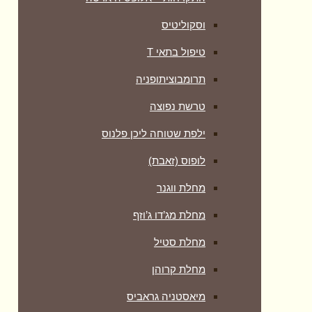
וסקוליטיס
טיפול בתאי T
תרומבוציתופניה
טרשת נפוצה
ילפת שטוחה ליכן פלנוס
לופוס (זאבת)
מחלת ווגנר
מחלת מג’דו ג’וזף
מחלת סטיל
מחלת קרוהן
מיאסטניה גראביס