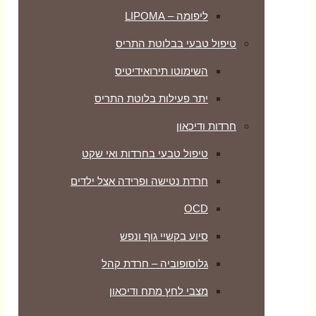
ליפומה – LIPOMA
טיפול טבעי בבלוטת התריס
השימוטו תירואידיטיס
יתר פעילות בלוטת התריס
חרדות ודיכאון
טיפול טבעי בחרדות ואי שקט
חרדת נטישה ופרידה אצל ילדים
OCD
סיוע בקשיי גוף ונפש
גלוסופוביה – חרדת קהל
מצבי לחץ מתח ודיכאון