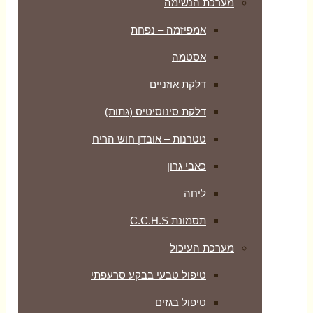
מערכת הנשימה
אמפיזמה – נפחת
אסטמה
דלקת אוזניים
דלקת סינוסיטיס (גתות)
טטרנות – אובדן חוש הריח
כאבי גרון
ליחה
תסמונת C.C.H.S
מערכת העיכול
טיפול טבעי בבקע סרעפתי
טיפול בגזים