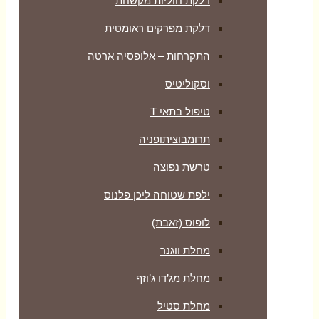
דלקת חוליות מקשחת
דלקת מפרקים ראומטית
התקרחות – אלופסיה ארטה
וסקוליטיס
טיפול בתאי T
תרומבוציתופניה
טרשת נפוצה
ילפת שטוחה ליכן פלנוס
לופוס (זאבת)
מחלת ווגנר
מחלת מג’דו ג’וזף
מחלת סטיל