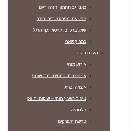
כאבי גב תחתון, חזה וידיים
מפשעה, מפרק ושרירי הירך
שוק, ברכיים, קרסול וכף הרגל
כתף קפואה
מערכת הדם
אירוע מוחי
אנזימי כבד גבוהים וכבד שומני
אנמיה וברזל
טיפול בשבץ מוחי – שיקום וחיזוק
טלסמיה
טרשת העורקים