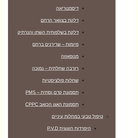
דיסמנוריאה
דלקת בצוואר הרחם
דלקת בשלפוחית השתן והנרתיק
מיומות – שרירנים ברחם
מנופאוזה
רזרבה שחלתית – נמוכה
שחלות פולציסטיות
תסמונת קדם וסתית – PMS
תסמונת האגן הכואב CPPC
טיפול טבעי במחלות עיניים
היפרדות הזגוגית P.V.D