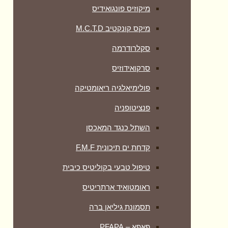
מיקוזיס פונגואידיס
מיקס קונקטיב M.C.T.D
סקלרודרמה
סרקואידוזיס
פולימיאלגיה ריאומטיקה
‏פנציטופניה
השתל כנגד המאכסן
קדחת ים תיכונית F.M.F
טיפול טבעי בקוליטיס כיבית
ראומטואיד ארתריטיס
תסמונת גיליאן ברה
פאפא – PFAPA