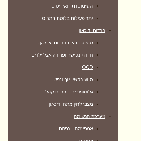
השימוטו תירואידיטיס
יתר פעילות בלוטת התריס
חרדות ודיכאון
טיפול טבעי בחרדות ואי שקט
חרדת נטישה ופרידה אצל ילדים
OCD
סיוע בקשיי גוף ונפש
גלוסופוביה – חרדת קהל
מצבי לחץ מתח ודיכאון
מערכת הנשימה
אמפיזמה – נפחת
אסטמה