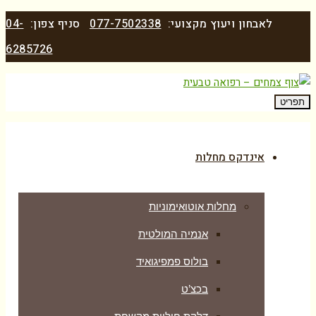
לאבחון ויעוץ מקצועי:
077-7502338
סניף צפון:
04-
6285726
תפריט
אינדקס מחלות
מחלות אוטואימוניות
אנמיה המולטית
בולוס פמפיגואיד
בכצ’ט