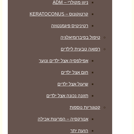
ניוון מקולרי – ADM
קרטוקונוס – KERATOCONUS
רטיניטיס פיגמנטוזה
טיפול בפיברומיאלגיה
רפואה טבעית לילדים
אפילפסיה אצל ילדים ונוער
חום אצל ילדים
שיעול אצל ילדים
תזונה נכונה אצל ילדים
קטגוריות נוספות
אנורקסיה – הפרעות אכילה
הזעת יתר