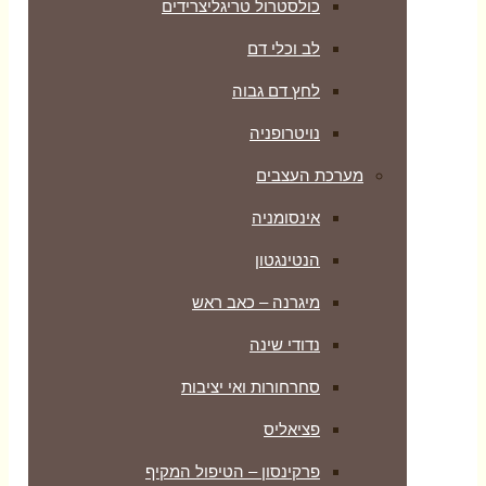
כולסטרול טריגליצרידים
לב וכלי דם
לחץ דם גבוה
נויטרופניה
מערכת העצבים
אינסומניה
הנטינגטון
מיגרנה – כאב ראש
נדודי שינה
סחרחורות ואי יציבות
פציאליס
פרקינסון – הטיפול המקיף