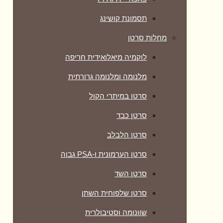
תסמונת קושינג
מחלות סרטן
לוקמיה מיאלואידית חריפה
מלנומה ומלנומה גרורתית
סרטן במיתרי הקול
סרטן כבד
סרטן הלבלב
סרטן הערמונית ו-PSA גבוה
סרטן השד
סרטן שלפוחית השתן
שוונומה וסטיבולרית