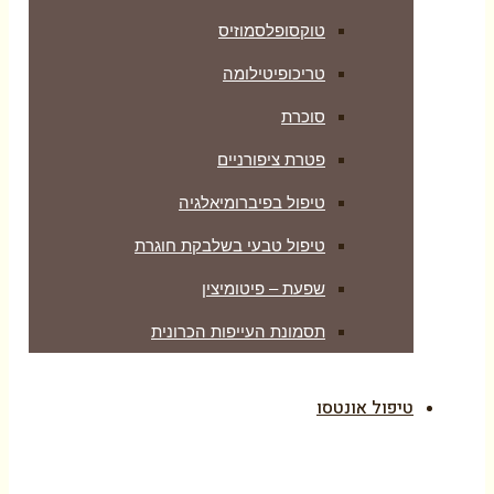
טוקסופלסמוזיס
טריכופיטילומה
סוכרת
פטרת ציפורניים
טיפול בפיברומיאלגיה
טיפול טבעי בשלבקת חוגרת
שפעת – פיטומיצין
תסמונת העייפות הכרונית
טיפול אונטסו