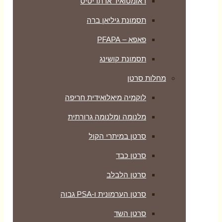
ראומטואיד ארתריטיס
תסמונת גיליאן ברה
פאפא – PFAPA
תסמונת קושינג
מחלות סרטן
לוקמיה מיאלואידית חריפה
מלנומה ומלנומה גרורתית
סרטן במיתרי הקול
סרטן כבד
סרטן הלבלב
סרטן הערמונית ו-PSA גבוה
סרטן השד