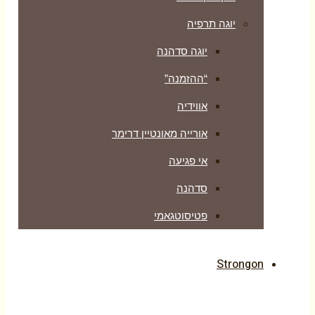
יוגה תרפיה
יוגה סדהנה
“ההזמנה”
אווידיה
אורייה מאונטיין דרימר
אי פגיעה
סדהנה
פטיסוטגאמי
Strongon