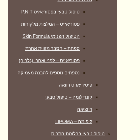
טיפול טבעי בפסוריאזיס P.N.T
פסוריאזיס – המלצות מלקוחות
הטיפול הפנימי Skin Formula
ספחת – הסבר מזווית אחרת
פסוריאזיס – לפני ואחרי (גלריה)
נספחים נוספים להבנה מעמיקה
פיטיריאזיס רוזאה
קונדילומה – טיפול טבעי
רוזציאה
ליפומה – LIPOMA
טיפול טבעי בבלוטת התריס