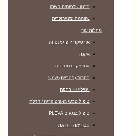
סרטן שלפוחית השתן
שוונומה וסטיבולרית
מחלות עור
אורטיקריה פיגמנטוזה
אקנה
אטופיק דרמטיטיס
בהרות (פטריית) שמש
ויטיליגו – בהקת
טיפול טבעי באורטיקריה / חרלת
טיפול בנגעים PLEVA
סבוריאה – דהנת