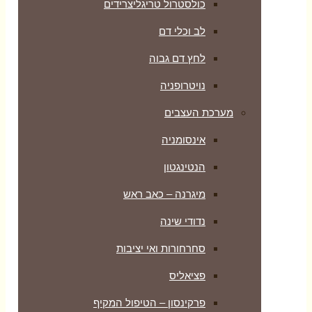
כולסטרול טריגליצרידים
לב וכלי דם
לחץ דם גבוה
נויטרופניה
מערכת העצבים
אינסומניה
הנטינגטון
מיגרנה – כאב ראש
נדודי שינה
סחרחורות ואי יציבות
פציאליס
פרקינסון – הטיפול המקיף