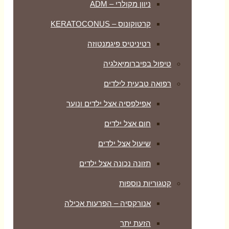
ניוון מקולרי – ADM
קרטוקונוס – KERATOCONUS
רטיניטיס פיגמנטוזה
טיפול בפיברומיאלגיה
רפואה טבעית לילדים
אפילפסיה אצל ילדים ונוער
חום אצל ילדים
שיעול אצל ילדים
תזונה נכונה אצל ילדים
קטגוריות נוספות
אנורקסיה – הפרעות אכילה
הזעת יתר