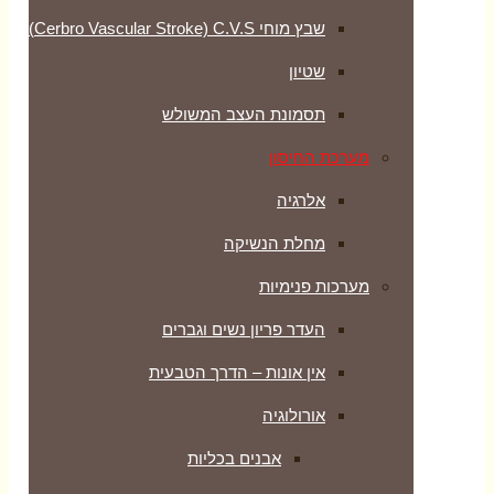
שבץ מוחי Cerbro Vascular Stroke) C.V.S)
שטיון
תסמונת העצב המשולש
מערכת החיסון
אלרגיה
מחלת הנשיקה
מערכות פנימיות
העדר פריון נשים וגברים
אין אונות – הדרך הטבעית
אורולוגיה
אבנים בכליות