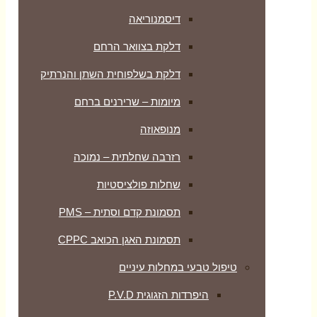
דיסמנוריאה
דלקת בצוואר הרחם
דלקת בשלפוחית השתן והנרתיק
מיומות – שרירנים ברחם
מנופאוזה
רזרבה שחלתית – נמוכה
שחלות פולציסטיות
תסמונת קדם וסתית – PMS
תסמונת האגן הכואב CPPC
טיפול טבעי במחלות עיניים
היפרדות הזגוגית P.V.D