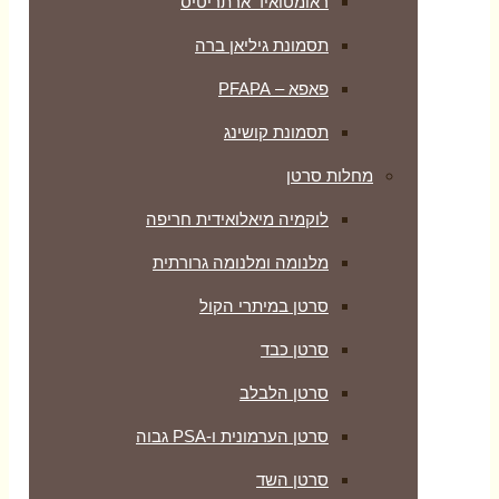
ראומטואיד ארתריטיס
תסמונת גיליאן ברה
פאפא – PFAPA
תסמונת קושינג
מחלות סרטן
לוקמיה מיאלואידית חריפה
מלנומה ומלנומה גרורתית
סרטן במיתרי הקול
סרטן כבד
סרטן הלבלב
סרטן הערמונית ו-PSA גבוה
סרטן השד