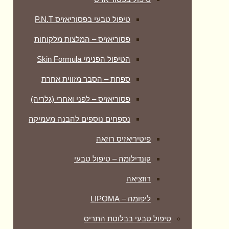
טיפול טבעי בפסוריאזיס P.N.T
פסוריאזיס – המלצות מלקוחות
הטיפול הפנימי Skin Formula
ספחת – הסבר מזווית אחרת
פסוריאזיס – לפני ואחרי (גלריה)
נספחים נוספים להבנה מעמיקה
פיטיריאזיס רוזאה
קונדילומה – טיפול טבעי
רוזציאה
ליפומה – LIPOMA
טיפול טבעי בבלוטת התריס