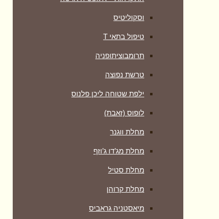
וסקוליטיס
טיפול בתאי T
תרומבוציתופניה
טרשת נפוצה
ילפת שטוחה ליכן פלנוס
לופוס (זאבת)
מחלת ווגנר
מחלת מג’דו ג’וזף
מחלת סטיל
מחלת קרוהן
מיאסטניה גראביס