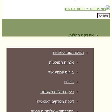
תפריט
אינדקס מחלות
מחלות אוטואימוניות
אנמיה המולטית
בולוס פמפיגואיד
בכצ’ט
דלקת חוליות מקשחת
דלקת מפרקים ראומטית
התקרחות – אלופסיה ארטה