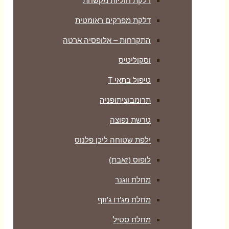
דלקת חוליות מקשחת
דלקת מפרקים ראומטית
התקרחות – אלופסיה ארטה
וסקוליטיס
טיפול בתאי T
תרומבוציתופניה
טרשת נפוצה
ילפת שטוחה ליכן פלנוס
לופוס (זאבת)
מחלת ווגנר
מחלת מג’דו ג’וזף
מחלת סטיל