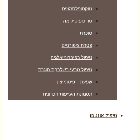
טוקסופלסמוזיס
טריכופיטילומה
סוכרת
פטרת ציפורניים
טיפול בפיברומיאלגיה
טיפול טבעי בשלבקת חוגרת
שפעת – פיטומיצין
תסמונת העייפות הכרונית
טיפול אונטסו