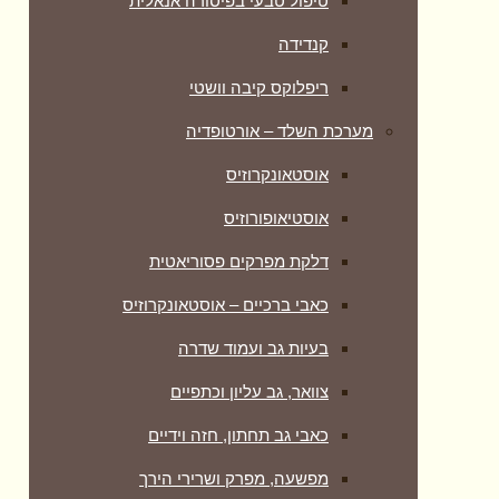
טיפול טבעי בפיסורה אנאלית
קנדידה
ריפלוקס קיבה וושטי
מערכת השלד – אורטופדיה
אוסטאונקרוזיס
אוסטיאופורוזיס
דלקת מפרקים פסוריאטית
כאבי ברכיים – אוסטאונקרוזיס
בעיות גב ועמוד שדרה
צוואר, גב עליון וכתפיים
כאבי גב תחתון, חזה וידיים
מפשעה, מפרק ושרירי הירך