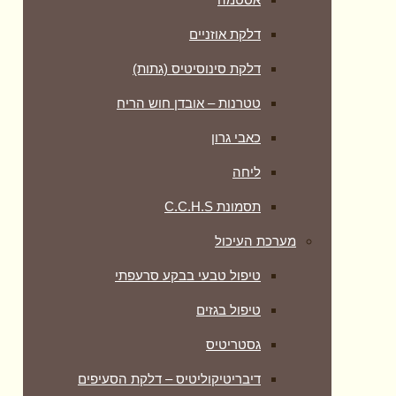
דלקת אוזניים
דלקת סינוסיטיס (גתות)
טטרנות – אובדן חוש הריח
כאבי גרון
ליחה
תסמונת C.C.H.S
מערכת העיכול
טיפול טבעי בבקע סרעפתי
טיפול בגזים
גסטריטיס
דיבריטיקוליטיס – דלקת הסעיפים