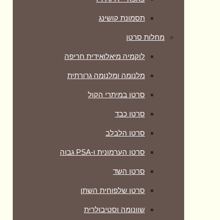
תסמונת קושינג
מחלות סרטן
לוקמיה מיאלואידית חריפה
מלנומה ומלנומה גרורתית
סרטן במיתרי הקול
סרטן כבד
סרטן הלבלב
סרטן הערמונית ו-PSA גבוה
סרטן השד
סרטן שלפוחית השתן
שוונומה וסטיבולרית