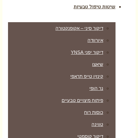
שיטות טיפול טבעיות
דיקור סיני – אקופנקטורה
איורוודה
דיקור יפני YNSA
שיאצו
קינזיו טייפ תראפי
נר הופי
פיתוח מיצויים טבעיים
כוסות רוח
טווינה
דיקור קוסמטי