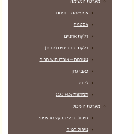
מערכת הנשימה
אמפיזמה – נפחת
אסטמה
דלקת אוזניים
דלקת סינוסיטיס (גתות)
טטרנות – אובדן חוש הריח
כאבי גרון
ליחה
תסמונת C.C.H.S
מערכת העיכול
טיפול טבעי בבקע סרעפתי
טיפול בגזים