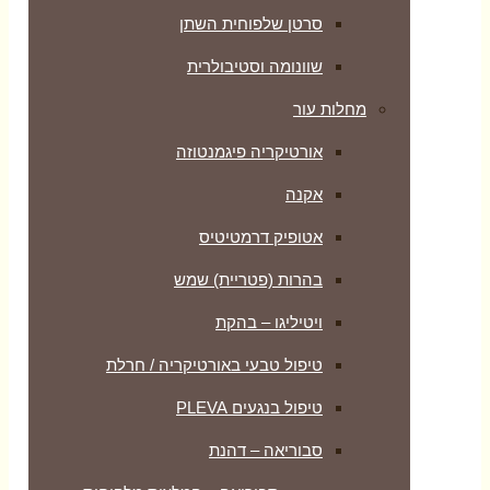
סרטן שלפוחית השתן
שוונומה וסטיבולרית
מחלות עור
אורטיקריה פיגמנטוזה
אקנה
אטופיק דרמטיטיס
בהרות (פטריית) שמש
ויטיליגו – בהקת
טיפול טבעי באורטיקריה / חרלת
טיפול בנגעים PLEVA
סבוריאה – דהנת