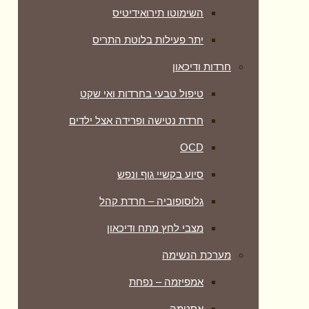
השימוטו תירואידיטיס
יתר פעילות בלוטת התריס
חרדות ודיכאון
טיפול טבעי בחרדות ואי שקט
חרדת נטישה ופרידה אצל ילדים
OCD
סיוע בקשיי גוף ונפש
גלוסופוביה – חרדת קהל
מצבי לחץ מתח ודיכאון
מערכת הנשימה
אמפיזמה – נפחת
אסטמה