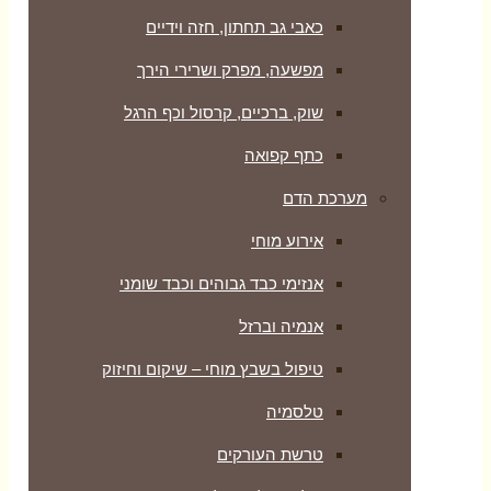
כאבי גב תחתון, חזה וידיים
מפשעה, מפרק ושרירי הירך
שוק, ברכיים, קרסול וכף הרגל
כתף קפואה
מערכת הדם
אירוע מוחי
אנזימי כבד גבוהים וכבד שומני
אנמיה וברזל
טיפול בשבץ מוחי – שיקום וחיזוק
טלסמיה
טרשת העורקים