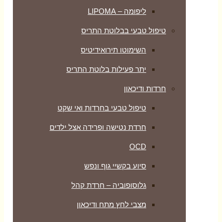
ליפומה – LIPOMA
טיפול טבעי בבלוטת התריס
השימוטו תירואידיטיס
יתר פעילות בלוטת התריס
חרדות ודיכאון
טיפול טבעי בחרדות ואי שקט
חרדת נטישה ופרידה אצל ילדים
OCD
סיוע בקשיי גוף ונפש
גלוסופוביה – חרדת קהל
מצבי לחץ מתח ודיכאון