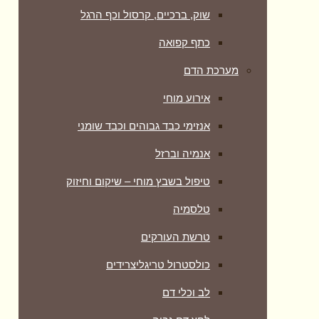
שוק, ברכיים, קרסול וכף הרגל
כתף קפואה
מערכת הדם
אירוע מוחי
אנזימי כבד גבוהים וכבד שומני
אנמיה וברזל
טיפול בשבץ מוחי – שיקום וחיזוק
טלסמיה
טרשת העורקים
כולסטרול טריגליצרידים
לב וכלי דם