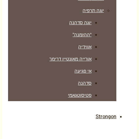
יוגה תרפיה
יוגה סדהנה
“ההזמנה”
אווידיה
אורייה מאונטיין דרימר
אי פגיעה
סדהנה
פטיסוטגאמי
Strongon