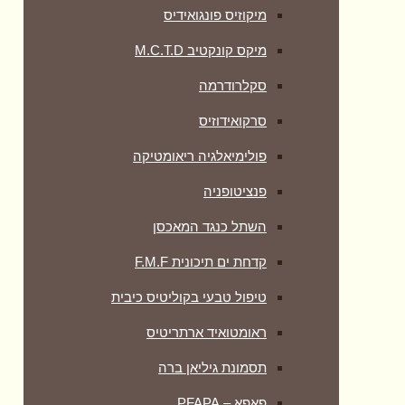
מיקוזיס פונגואידיס
מיקס קונקטיב M.C.T.D
סקלרודרמה
סרקואידוזיס
פולימיאלגיה ריאומטיקה
‏פנציטופניה
השתל כנגד המאכסן
קדחת ים תיכונית F.M.F
טיפול טבעי בקוליטיס כיבית
ראומטואיד ארתריטיס
תסמונת גיליאן ברה
פאפא – PFAPA