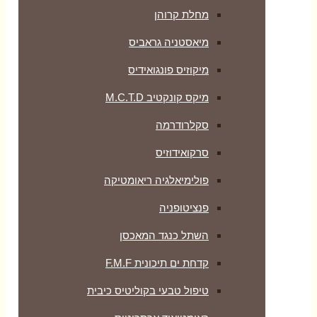
מחלת קרוהן
מיאסטניה גראביס
מיקוזיס פונגואידיס
מיקס קונקטיב M.C.T.D
סקלרודרמה
סרקואידוזיס
פולימיאלגיה ריאומטיקה
‏פנציטופניה
השתל כנגד המאכסן
קדחת ים תיכונית F.M.F
טיפול טבעי בקוליטיס כיבית