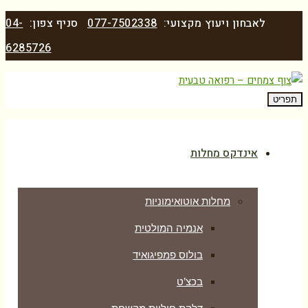
לאבחון ויעוץ מקצועי:
077-7502338
סניף צפון:
04-
6285726
תפריט
אינדקס מחלות
מחלות אוטואימוניות
אנמיה המולטית
בולוס פמפיגואיד
בכצ’ט