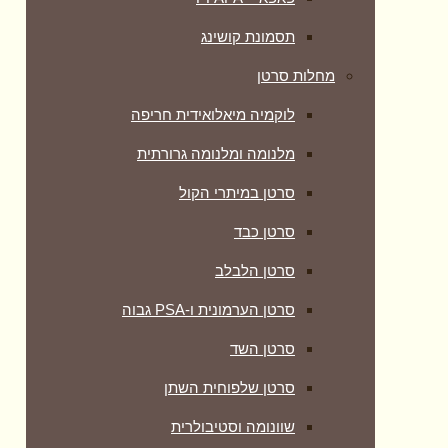
תסמונת קושינג
מחלות סרטן
לוקמיה מיאלואידית חריפה
מלנומה ומלנומה גרורתית
סרטן במיתרי הקול
סרטן כבד
סרטן הלבלב
סרטן הערמונית ו-PSA גבוה
סרטן השד
סרטן שלפוחית השתן
שוונומה וסטיבולרית