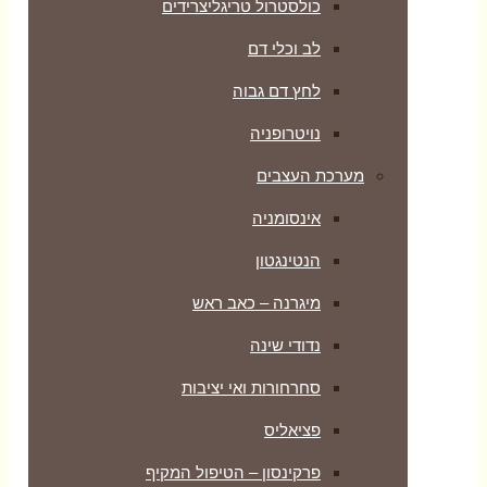
כולסטרול טריגליצרידים
לב וכלי דם
לחץ דם גבוה
נויטרופניה
מערכת העצבים
אינסומניה
הנטינגטון
מיגרנה – כאב ראש
נדודי שינה
סחרחורות ואי יציבות
פציאליס
פרקינסון – הטיפול המקיף