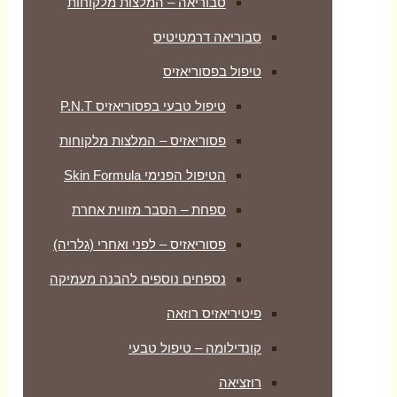
סבוריאה – המלצות מלקוחות
סבוריאה דרמטיטיס
טיפול בפסוריאזיס
טיפול טבעי בפסוריאזיס P.N.T
פסוריאזיס – המלצות מלקוחות
הטיפול הפנימי Skin Formula
ספחת – הסבר מזווית אחרת
פסוריאזיס – לפני ואחרי (גלריה)
נספחים נוספים להבנה מעמיקה
פיטיריאזיס רוזאה
קונדילומה – טיפול טבעי
רוזציאה