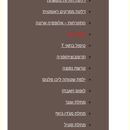
דלקת חוליות מקשחת
דלקת מפרקים ראומטית
התקרחות – אלופסיה ארטה
וסקוליטיס
טיפול בתאי T
תרומבוציתופניה
טרשת נפוצה
ילפת שטוחה ליכן פלנוס
לופוס (זאבת)
מחלת ווגנר
מחלת מג’דו ג’וזף
מחלת סטיל