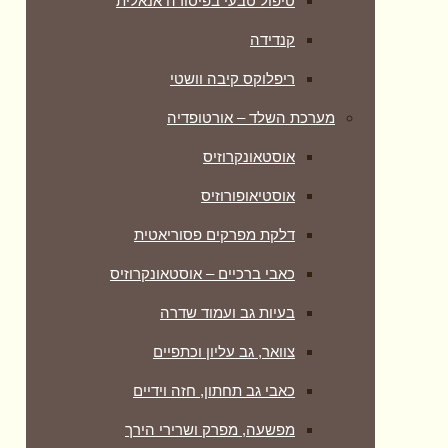
טיפול טבעי בפיסורה אנאלית
קנדידה
ריפלוקס קיבה וושטי
מערכת השלד – אורטופדיה
אוסטאונקרוזיס
אוסטיאופורוזיס
דלקת מפרקים פסוריאטית
כאבי ברכיים – אוסטאונקרוזיס
בעיות גב ועמוד שדרה
צוואר, גב עליון וכתפיים
כאבי גב תחתון, חזה וידיים
מפשעה, מפרק ושרירי הירך