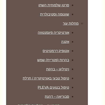
סרטן שלפוחית השתן
שוונומה וסטיבולרית
מחלות עור
אורטיקריה פיגמנטוזה
אקנה
אטופיק דרמטיטיס
בהרות (פטריית) שמש
ויטיליגו – בהקת
טיפול טבעי באורטיקריה / חרלת
טיפול בנגעים PLEVA
סבוריאה – דהנת