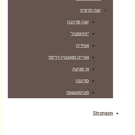
יוגה תרפיה
יוגה סדהנה
“ההזמנה”
אווידיה
אורייה מאונטיין דרימר
אי פגיעה
סדהנה
פטיסוטגאמי
Strongon