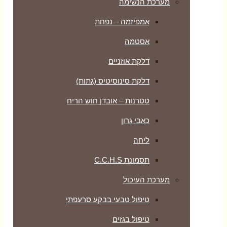
מערכת הנשימה
אמפיזמה – נפחת
אסטמה
דלקת אוזניים
דלקת סינוסיטיס (גתות)
טטרנות – אובדן חוש הריח
כאבי גרון
ליחה
תסמונת C.C.H.S
מערכת העיכול
טיפול טבעי בבקע סרעפתי
טיפול בגזים