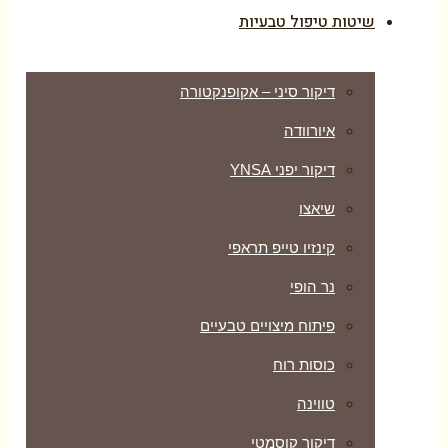
שיטות טיפול טבעיות
דיקור סיני – אקופנקטורה
איורוודה
דיקור יפני YNSA
שיאצו
קינזיו טייפ תראפי
נר הופי
פיתוח מיצויים טבעיים
כוסות רוח
טווינה
דיקור קוסמטי