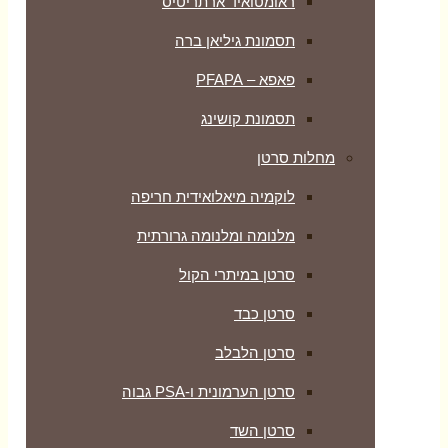
ראומטואיד ארתריטיס
תסמונת גיליאן ברה
פאפא – PFAPA
תסמונת קושינג
מחלות סרטן
לוקמיה מיאלואידית חריפה
מלנומה ומלנומה גרורתית
סרטן במיתרי הקול
סרטן כבד
סרטן הלבלב
סרטן הערמונית ו-PSA גבוה
סרטן השד