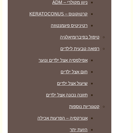
ניוון מקולרי – ADM
קרטוקונוס – KERATOCONUS
רטיניטיס פיגמנטוזה
טיפול בפיברומיאלגיה
רפואה טבעית לילדים
אפילפסיה אצל ילדים ונוער
חום אצל ילדים
שיעול אצל ילדים
תזונה נכונה אצל ילדים
קטגוריות נוספות
אנורקסיה – הפרעות אכילה
הזעת יתר