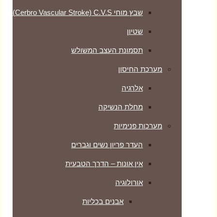
שבץ מוחי Cerbro Vascular Stroke) C.V.S)
שטיון
תסמונת העצב המשולש
מערכת החיסון
אלרגיה
מחלת הנשיקה
מערכות פנימיות
העדר פריון נשים וגברים
אין אונות – הדרך הטבעית
אורולוגיה
אבנים בכליות