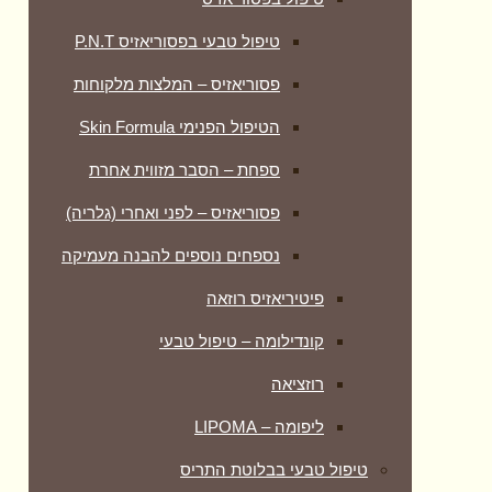
טיפול טבעי בפסוריאזיס P.N.T
פסוריאזיס – המלצות מלקוחות
הטיפול הפנימי Skin Formula
ספחת – הסבר מזווית אחרת
פסוריאזיס – לפני ואחרי (גלריה)
נספחים נוספים להבנה מעמיקה
פיטיריאזיס רוזאה
קונדילומה – טיפול טבעי
רוזציאה
ליפומה – LIPOMA
טיפול טבעי בבלוטת התריס