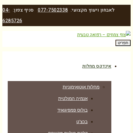
לאבחון ויעוץ מקצועי:
077-7502338
סניף צפון:
04-
6285726
תפריט
אינדקס מחלות
מחלות אוטואימוניות
אנמיה המולטית
בולוס פמפיגואיד
בכצ’ט