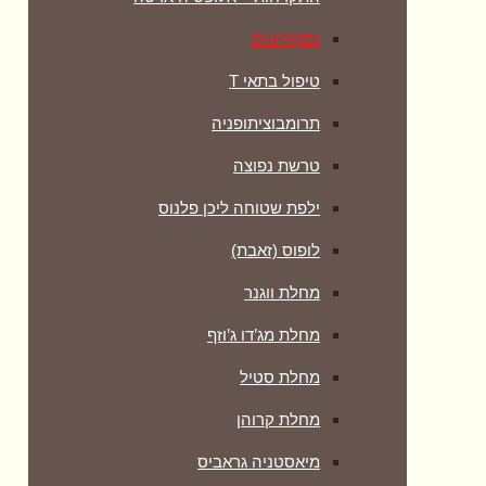
וסקוליטיס
טיפול בתאי T
תרומבוציתופניה
טרשת נפוצה
ילפת שטוחה ליכן פלנוס
לופוס (זאבת)
מחלת ווגנר
מחלת מג’דו ג’וזף
מחלת סטיל
מחלת קרוהן
מיאסטניה גראביס