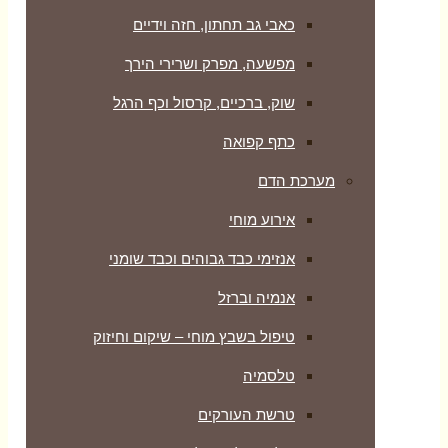
כאבי גב תחתון, חזה וידיים
מפשעה, מפרק ושרירי הירך
שוק, ברכיים, קרסול וכף הרגל
כתף קפואה
מערכת הדם
אירוע מוחי
אנזימי כבד גבוהים וכבד שומני
אנמיה וברזל
טיפול בשבץ מוחי – שיקום וחיזוק
טלסמיה
טרשת העורקים