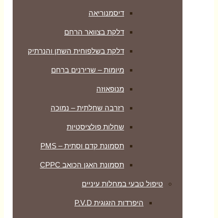
דיסמנוריאה
דלקת בצוואר הרחם
דלקת בשלפוחית השתן והנרתיק
מיומות – שרירנים ברחם
מנופאוזה
רזרבה שחלתית – נמוכה
שחלות פולציסטיות
תסמונת קדם וסתית – PMS
תסמונת האגן הכואב CPPC
טיפול טבעי במחלות עיניים
היפרדות הזגוגית P.V.D