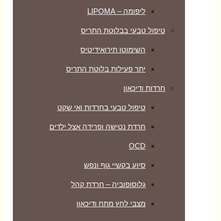
ליפומה – LIPOMA
טיפול טבעי בבלוטת התריס
השימוטו תירואידיטיס
יתר פעילות בלוטת התריס
חרדות ודיכאון
טיפול טבעי בחרדות ואי שקט
חרדת נטישה ופרידה אצל ילדים
OCD
סיוע בקשיי גוף ונפש
גלוסופוביה – חרדת קהל
מצבי לחץ מתח ודיכאון