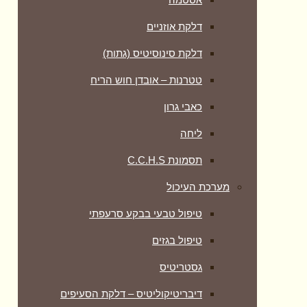
דלקת אוזניים
דלקת סינוסיטיס (גתות)
טטרנות – אובדן חוש הריח
כאבי גרון
ליחה
תסמונת C.C.H.S
מערכת העיכול
טיפול טבעי בבקע סרעפתי
טיפול בגזים
גסטריטיס
דיבריטיקוליטיס – דלקת הסעיפים