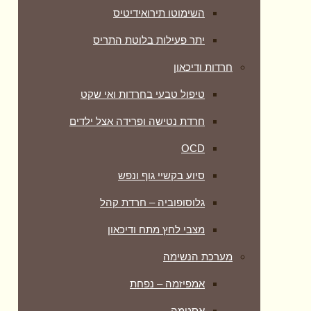
השימוטו תירואידיטיס
יתר פעילות בלוטת התריס
חרדות ודיכאון
טיפול טבעי בחרדות ואי שקט
חרדת נטישה ופרידה אצל ילדים
OCD
סיוע בקשיי גוף ונפש
גלוסופוביה – חרדת קהל
מצבי לחץ מתח ודיכאון
מערכת הנשימה
אמפיזמה – נפחת
אסטמה