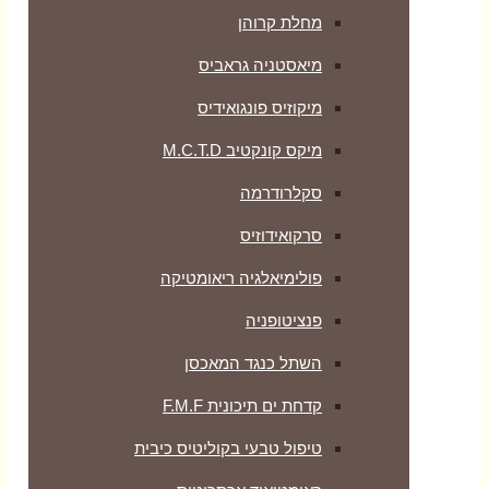
מחלת קרוהן
מיאסטניה גראביס
מיקוזיס פונגואידיס
מיקס קונקטיב M.C.T.D
סקלרודרמה
סרקואידוזיס
פולימיאלגיה ריאומטיקה
‏פנציטופניה
השתל כנגד המאכסן
קדחת ים תיכונית F.M.F
טיפול טבעי בקוליטיס כיבית