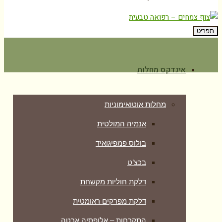
תפריט
אינדקס מחלות
מחלות אוטואימוניות
אנמיה המולטית
בולוס פמפיגואיד
בכצ’ט
דלקת חוליות מקשחת
דלקת מפרקים ראומטית
התקרחות – אלופסיה ארטה