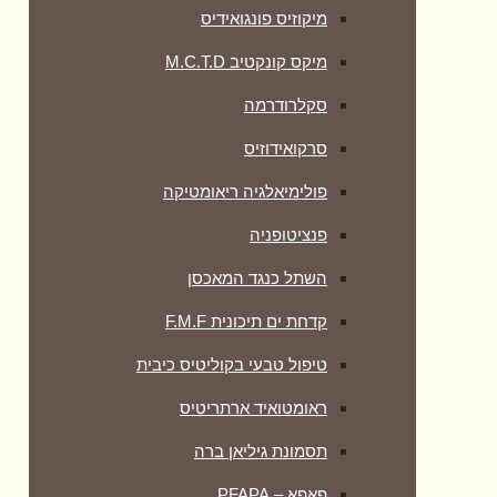
מיקוזיס פונגואידיס
מיקס קונקטיב M.C.T.D
סקלרודרמה
סרקואידוזיס
פולימיאלגיה ריאומטיקה
‏פנציטופניה
השתל כנגד המאכסן
קדחת ים תיכונית F.M.F
טיפול טבעי בקוליטיס כיבית
ראומטואיד ארתריטיס
תסמונת גיליאן ברה
פאפא – PFAPA