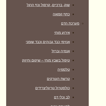
שוק, ברכיים, קרסול וכף הרגל
כתף קפואה
מערכת הדם
אירוע מוחי
אנזימי כבד גבוהים וכבד שומני
אנמיה וברזל
טיפול בשבץ מוחי – שיקום וחיזוק
טלסמיה
טרשת העורקים
כולסטרול טריגליצרידים
לב וכלי דם