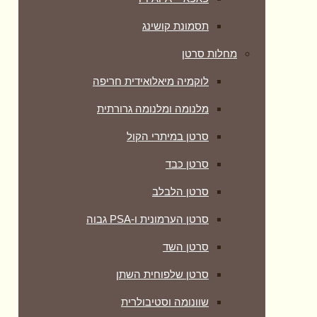
תסמונת קושינג
מחלות סרטן
לוקמיה מיאלואידית חריפה
מלנומה ומלנומה גרורתית
סרטן במיתרי הקול
סרטן כבד
סרטן הלבלב
סרטן הערמונית ו-PSA גבוה
סרטן השד
סרטן שלפוחית השתן
שוונומה וסטיבולרית