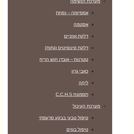
מערכת הנשימה
אמפיזמה – נפחת
אסטמה
דלקת אוזניים
דלקת סינוסיטיס (גתות)
טטרנות – אובדן חוש הריח
כאבי גרון
ליחה
תסמונת C.C.H.S
מערכת העיכול
טיפול טבעי בבקע סרעפתי
טיפול בגזים