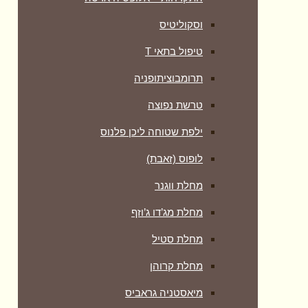
וסקוליטיס
טיפול בתאי T
תרומבוציתופניה
טרשת נפוצה
ילפת שטוחה ליכן פלנוס
לופוס (זאבת)
מחלת ווגנר
מחלת מג’דו ג’וזף
מחלת סטיל
מחלת קרוהן
מיאסטניה גראביס