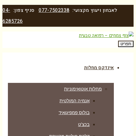
לאבחון ויעוץ מקצועי:
077-7502338
סניף צפון:
04-
6285726
תפריט
אינדקס מחלות
מחלות אוטואימוניות
אנמיה המולטית
בולוס פמפיגואיד
בכצ’ט