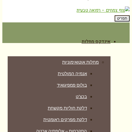
תפריט
אינדקס מחלות
מחלות אוטואימוניות
אנמיה המולטית
בולוס פמפיגואיד
בכצ’ט
דלקת חוליות מקשחת
דלקת מפרקים ראומטית
התקרחות – אלופסיה ארטה