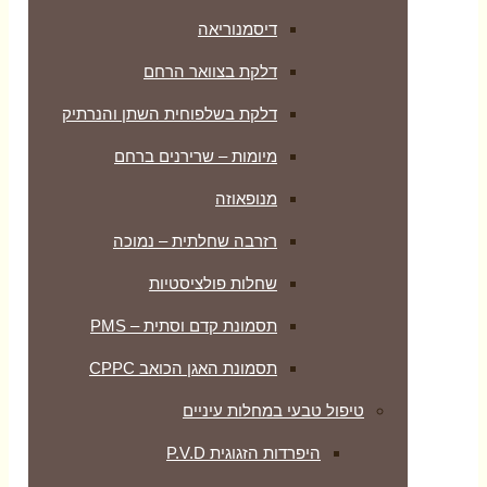
דיסמנוריאה
דלקת בצוואר הרחם
דלקת בשלפוחית השתן והנרתיק
מיומות – שרירנים ברחם
מנופאוזה
רזרבה שחלתית – נמוכה
שחלות פולציסטיות
תסמונת קדם וסתית – PMS
תסמונת האגן הכואב CPPC
טיפול טבעי במחלות עיניים
היפרדות הזגוגית P.V.D