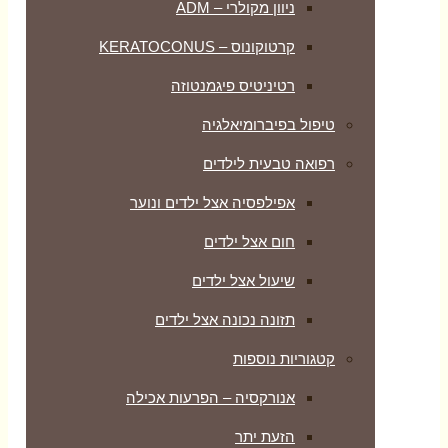
ניוון מקולרי – ADM
קרטוקונוס – KERATOCONUS
רטיניטיס פיגמנטוזה
טיפול בפיברומיאלגיה
רפואה טבעית לילדים
אפילפסיה אצל ילדים ונוער
חום אצל ילדים
שיעול אצל ילדים
תזונה נכונה אצל ילדים
קטגוריות נוספות
אנורקסיה – הפרעות אכילה
הזעת יתר