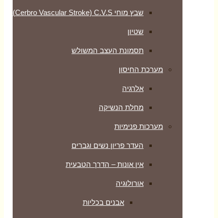
שבץ מוחי Cerbro Vascular Stroke) C.V.S)
שטיון
תסמונת העצב המשולש
מערכת החיסון
אלרגיה
מחלת הנשיקה
מערכות פנימיות
העדר פריון נשים וגברים
אין אונות – הדרך הטבעית
אורולוגיה
אבנים בכליות