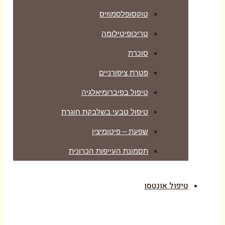
טוקסופלסמוזיס
טריכופיטילומה
סוכרת
פטרת ציפורניים
טיפול בפיברומיאלגיה
טיפול טבעי בשלבקת חוגרת
שפעת – פיטומיצין
תסמונת העייפות הכרונית
טיפול אונטסו