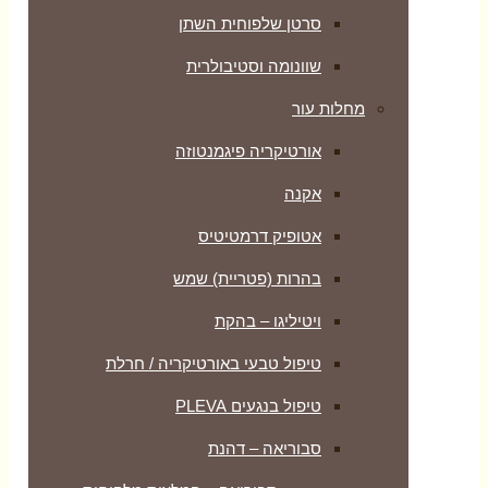
סרטן שלפוחית השתן
שוונומה וסטיבולרית
מחלות עור
אורטיקריה פיגמנטוזה
אקנה
אטופיק דרמטיטיס
בהרות (פטריית) שמש
ויטיליגו – בהקת
טיפול טבעי באורטיקריה / חרלת
טיפול בנגעים PLEVA
סבוריאה – דהנת