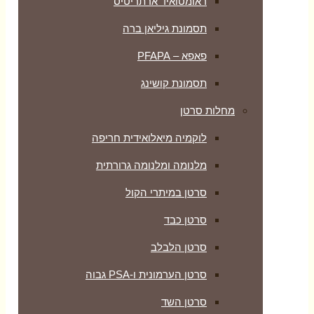
ראומטואיד ארתריטיס
תסמונת גיליאן ברה
פאפא – PFAPA
תסמונת קושינג
מחלות סרטן
לוקמיה מיאלואידית חריפה
מלנומה ומלנומה גרורתית
סרטן במיתרי הקול
סרטן כבד
סרטן הלבלב
סרטן הערמונית ו-PSA גבוה
סרטן השד