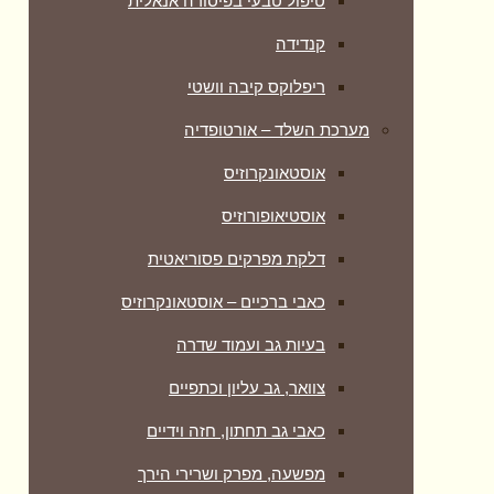
טיפול טבעי בפיסורה אנאלית
קנדידה
ריפלוקס קיבה וושטי
מערכת השלד – אורטופדיה
אוסטאונקרוזיס
אוסטיאופורוזיס
דלקת מפרקים פסוריאטית
כאבי ברכיים – אוסטאונקרוזיס
בעיות גב ועמוד שדרה
צוואר, גב עליון וכתפיים
כאבי גב תחתון, חזה וידיים
מפשעה, מפרק ושרירי הירך