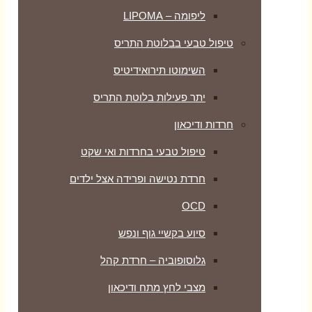
ליפומה – LIPOMA
טיפול טבעי בבלוטת התריס
השימוטו תירואידיטיס
יתר פעילות בלוטת התריס
חרדות ודיכאון
טיפול טבעי בחרדות ואי שקט
חרדת נטישה ופרידה אצל ילדים
OCD
סיוע בקשיי גוף ונפש
גלוסופוביה – חרדת קהל
מצבי לחץ מתח ודיכאון