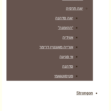
יוגה תרפיה
יוגה סדהנה
“ההזמנה”
אווידיה
אורייה מאונטיין דרימר
אי פגיעה
סדהנה
פטיסוטגאמי
Strongon