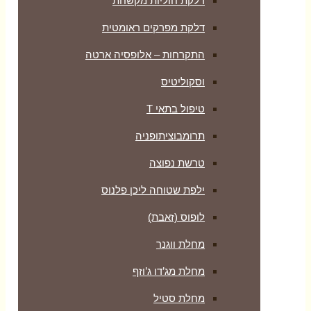
דלקת חוליות מקשחת
דלקת מפרקים ראומטית
התקרחות – אלופסיה ארטה
וסקוליטיס
טיפול בתאי T
תרומבוציתופניה
טרשת נפוצה
ילפת שטוחה ליכן פלנוס
לופוס (זאבת)
מחלת ווגנר
מחלת מג’דו ג’וזף
מחלת סטיל