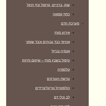
שוק, ברכיים, קרסול וכף הרגל
כתף קפואה
מערכת הדם
אירוע מוחי
אנזימי כבד גבוהים וכבד שומני
אנמיה וברזל
טיפול בשבץ מוחי – שיקום וחיזוק
טלסמיה
טרשת העורקים
כולסטרול טריגליצרידים
לב וכלי דם