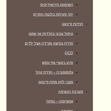
השימוטו תירואידיטיס
יתר פעילות בלוטת התריס
חרדות ודיכאון
טיפול טבעי בחרדות ואי שקט
חרדת נטישה ופרידה אצל ילדים
OCD
סיוע בקשיי גוף ונפש
גלוסופוביה – חרדת קהל
מצבי לחץ מתח ודיכאון
מערכת הנשימה
אמפיזמה – נפחת
אסטמה