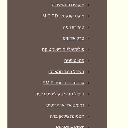
מיקוזיס פונגואידיס
מיקס קונקטיב M.C.T.D
סקלרודרמה
סרקואידוזיס
פולימיאלגיה ריאומטיקה
‏פנציטופניה
השתל כנגד המאכסן
קדחת ים תיכונית F.M.F
טיפול טבעי בקוליטיס כיבית
ראומטואיד ארתריטיס
תסמונת גיליאן ברה
פאפא – PFAPA