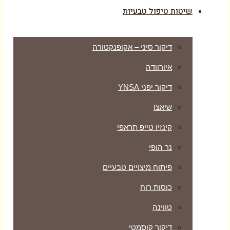
שיטות טיפול טבעיות
דיקור סיני – אקופנקטורה
איורוודה
דיקור יפני YNSA
שיאצו
קינזיו טייפ תראפי
נר הופי
פיתוח מיצויים טבעיים
כוסות רוח
טווינה
דיקור קוסמטי