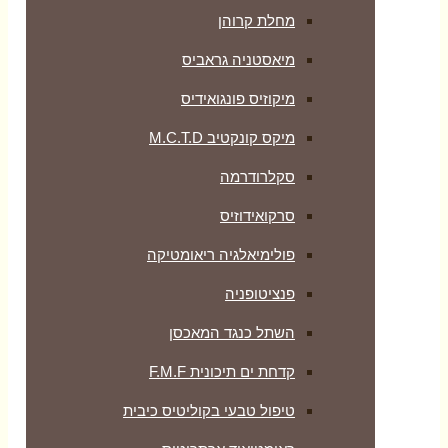
מחלת קרוהן
מיאסטניה גראביס
מיקוזיס פונגואידיס
מיקס קונקטיב M.C.T.D
סקלרודרמה
סרקואידוזיס
פולימיאלגיה ריאומטיקה
‏פנציטופניה
השתל כנגד המאכסן
קדחת ים תיכונית F.M.F
טיפול טבעי בקוליטיס כיבית