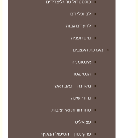
כולסטרול טריגליצרידים
לב וכלי דם
לחץ דם גבוה
נויטרופניה
מערכת העצבים
אינסומניה
הנטינגטון
מיגרנה – כאב ראש
נדודי שינה
סחרחורות ואי יציבות
פציאליס
פרקינסון – הטיפול המקיף