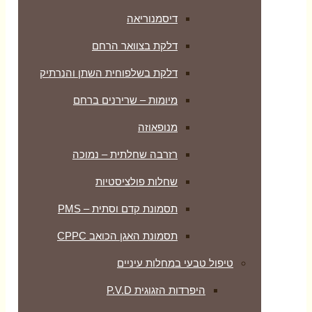
דיסמנוריאה
דלקת בצוואר הרחם
דלקת בשלפוחית השתן והנרתיק
מיומות – שרירנים ברחם
מנופאוזה
רזרבה שחלתית – נמוכה
שחלות פולציסטיות
תסמונת קדם וסתית – PMS
תסמונת האגן הכואב CPPC
טיפול טבעי במחלות עיניים
היפרדות הזגוגית P.V.D