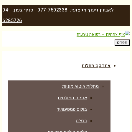
לאבחון ויעוץ מקצועי:
077-7502338
סניף צפון:
04-
6285726
תפריט
אינדקס מחלות
מחלות אוטואימוניות
אנמיה המולטית
בולוס פמפיגואיד
בכצ’ט