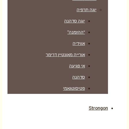
יוגה תרפיה
יוגה סדהנה
“ההזמנה”
אווידיה
אורייה מאונטיין דרימר
אי פגיעה
סדהנה
פטיסוטגאמי
Strongon