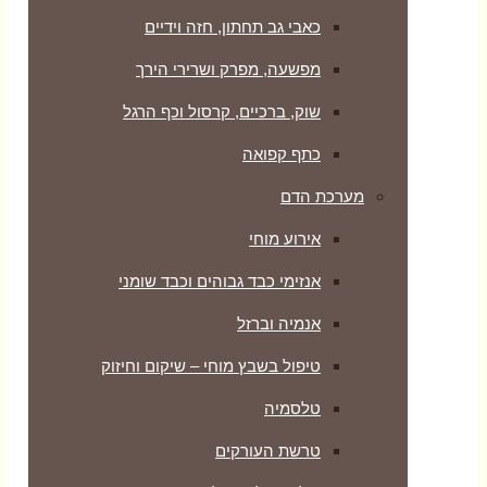
כאבי גב תחתון, חזה וידיים
מפשעה, מפרק ושרירי הירך
שוק, ברכיים, קרסול וכף הרגל
כתף קפואה
מערכת הדם
אירוע מוחי
אנזימי כבד גבוהים וכבד שומני
אנמיה וברזל
טיפול בשבץ מוחי – שיקום וחיזוק
טלסמיה
טרשת העורקים