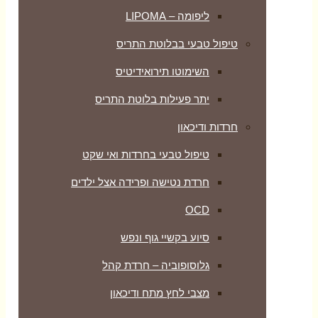
ליפומה – LIPOMA
טיפול טבעי בבלוטת התריס
השימוטו תירואידיטיס
יתר פעילות בלוטת התריס
חרדות ודיכאון
טיפול טבעי בחרדות ואי שקט
חרדת נטישה ופרידה אצל ילדים
OCD
סיוע בקשיי גוף ונפש
גלוסופוביה – חרדת קהל
מצבי לחץ מתח ודיכאון