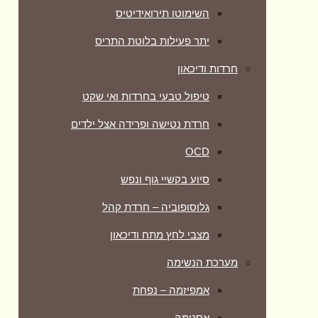
השימוטו תירואידיטיס
יתר פעילות בלוטת התריס
חרדות ודיכאון
טיפול טבעי בחרדות ואי שקט
חרדת נטישה ופרידה אצל ילדים
OCD
סיוע בקשיי גוף ונפש
גלוסופוביה – חרדת קהל
מצבי לחץ מתח ודיכאון
מערכת הנשימה
אמפיזמה – נפחת
אסטמה