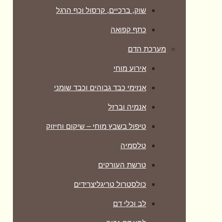
שוק, ברכיים, קרסול וכף הרגל
כתף קפואה
מערכת הדם
אירוע מוחי
אנזימי כבד גבוהים וכבד שומני
אנמיה וברזל
טיפול בשבץ מוחי – שיקום וחיזוק
טלסמיה
טרשת העורקים
כולסטרול טריגליצרידים
לב וכלי דם