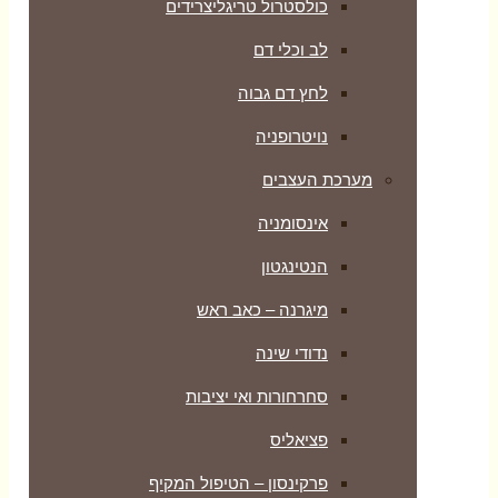
כולסטרול טריגליצרידים
לב וכלי דם
לחץ דם גבוה
נויטרופניה
מערכת העצבים
אינסומניה
הנטינגטון
מיגרנה – כאב ראש
נדודי שינה
סחרחורות ואי יציבות
פציאליס
פרקינסון – הטיפול המקיף