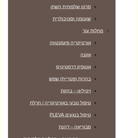
סרטן שלפוחית השתן
שוונומה וסטיבולרית
מחלות עור
אורטיקריה פיגמנטוזה
אקנה
אטופיק דרמטיטיס
בהרות (פטריית) שמש
ויטיליגו – בהקת
טיפול טבעי באורטיקריה / חרלת
טיפול בנגעים PLEVA
סבוריאה – דהנת