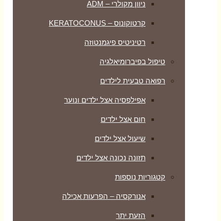
ניוון מקולרי – ADM
קרטוקונוס – KERATOCONUS
רטיניטיס פיגמנטוזה
טיפול בפיברומיאלגיה
רפואה טבעית לילדים
אפילפסיה אצל ילדים ונוער
חום אצל ילדים
שיעול אצל ילדים
תזונה נכונה אצל ילדים
קטגוריות נוספות
אנורקסיה – הפרעות אכילה
הזעת יתר