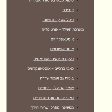
טיפול טבעי בפיסורה אנאלית
קנדידה
ריפלוקס קיבה וושטי
מערכת השלד – אורטופדיה
אוסטאונקרוזיס
אוסטיאופורוזיס
דלקת מפרקים פסוריאטית
כאבי ברכיים – אוסטאונקרוזיס
בעיות גב ועמוד שדרה
צוואר, גב עליון וכתפיים
כאבי גב תחתון, חזה וידיים
מפשעה, מפרק ושרירי הירך