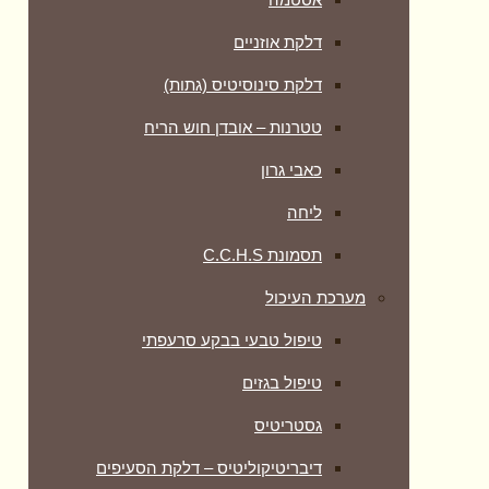
דלקת אוזניים
דלקת סינוסיטיס (גתות)
טטרנות – אובדן חוש הריח
כאבי גרון
ליחה
תסמונת C.C.H.S
מערכת העיכול
טיפול טבעי בבקע סרעפתי
טיפול בגזים
גסטריטיס
דיבריטיקוליטיס – דלקת הסעיפים