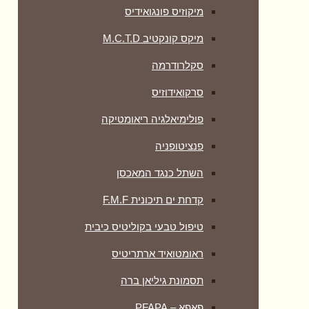
מיקוזיס פונגואידיס
מיקס קונקטיב M.C.T.D
סקלרודרמה
סרקואידוזיס
פולימיאלגיה ריאומטיקה
‏פנציטופניה
השתל כנגד המאכסן
קדחת ים תיכונית F.M.F
טיפול טבעי בקוליטיס כיבית
ראומטואיד ארתריטיס
תסמונת גיליאן ברה
פאפא – PFAPA