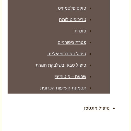
טוקסופלסמוזיס
טריכופיטילומה
סוכרת
פטרת ציפורניים
טיפול בפיברומיאלגיה
טיפול טבעי בשלבקת חוגרת
שפעת – פיטומיצין
תסמונת העייפות הכרונית
טיפול אונטסו