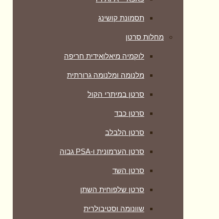
תסמונת קושינג
מחלות סרטן
לוקמיה מיאלואידית חריפה
מלנומה ומלנומה גרורתית
סרטן במיתרי הקול
סרטן כבד
סרטן הלבלב
סרטן הערמונית ו-PSA גבוה
סרטן השד
סרטן שלפוחית השתן
שוונומה וסטיבולרית