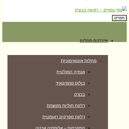
תפריט
אינדקס מחלות
מחלות אוטואימוניות
אנמיה המולטית
בולוס פמפיגואיד
בכצ’ט
דלקת חוליות מקשחת
דלקת מפרקים ראומטית
התקרחות – אלופסיה ארטה