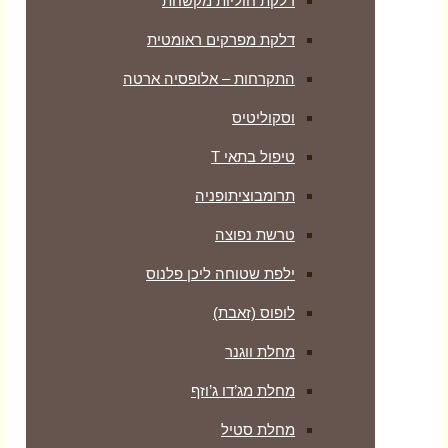
דלקת חוליות מקשחת
דלקת מפרקים ראומטית
התקרחות – אלופסיה ארטה
וסקוליטיס
טיפול בתאי T
תרומבוציתופניה
טרשת נפוצה
ילפת שטוחה ליכן פלנוס
לופוס (זאבת)
מחלת ווגנר
מחלת מג’דו ג’וזף
מחלת סטיל