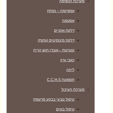
מערכת הנשימה
אמפיזמה – נפחת
אסטמה
דלקת אוזניים
דלקת סינוסיטיס (גתות)
טטרנות – אובדן חוש הריח
כאבי גרון
ליחה
תסמונת C.C.H.S
מערכת העיכול
טיפול טבעי בבקע סרעפתי
טיפול בגזים