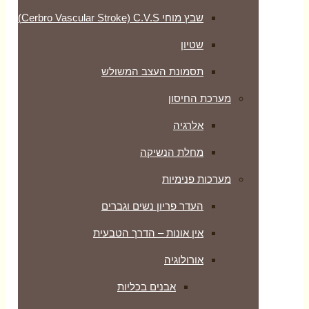
שבץ מוחי Cerbro Vascular Stroke) C.V.S)
שטיון
תסמונת העצב המשולש
מערכת החיסון
אלרגיה
מחלת הנשיקה
מערכות פנימיות
העדר פריון נשים וגברים
אין אונות – הדרך הטבעית
אורולוגיה
אבנים בכליות