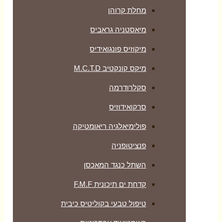
מחלת קרוהן
מיאסטניה גראביס
מיקוזיס פונגואידיס
מיקס קונקטיב M.C.T.D
סקלרודרמה
סרקואידוזיס
פולימיאלגיה ריאומטיקה
‏פנציטופניה
השתל כנגד המאכסן
קדחת ים תיכונית F.M.F
טיפול טבעי בקוליטיס כיבית