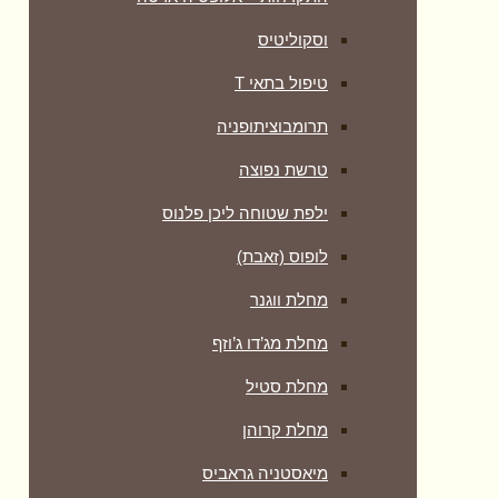
וסקוליטיס
טיפול בתאי T
תרומבוציתופניה
טרשת נפוצה
ילפת שטוחה ליכן פלנוס
לופוס (זאבת)
מחלת ווגנר
מחלת מג’דו ג’וזף
מחלת סטיל
מחלת קרוהן
מיאסטניה גראביס