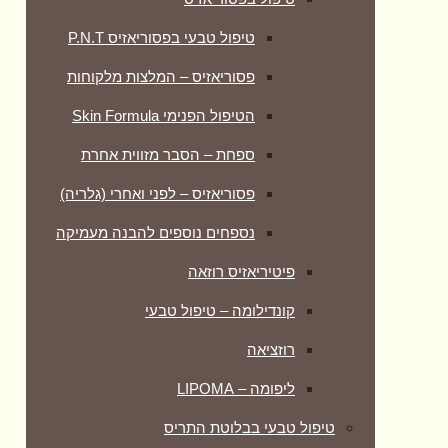
טיפול טבעי בפסוריאזיס P.N.T
פסוריאזיס – המלצות מלקוחות
הטיפול הפנימי Skin Formula
ספחת – הסבר מזווית אחרת
פסוריאזיס – לפני ואחרי (גלריה)
נספחים נוספים להבנה מעמיקה
פיטיריאזיס רוזאה
קונדילומה – טיפול טבעי
רוזציאה
ליפומה – LIPOMA
טיפול טבעי בבלוטת התריס