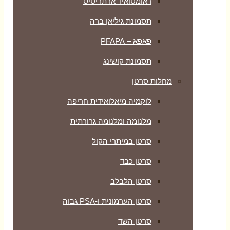
ראומטואיד ארתריטיס
תסמונת גיליאן ברה
פאפא – PFAPA
תסמונת קושינג
מחלות סרטן
לוקמיה מיאלואידית חריפה
מלנומה ומלנומה גרורתית
סרטן במיתרי הקול
סרטן כבד
סרטן הלבלב
סרטן הערמונית ו-PSA גבוה
סרטן השד