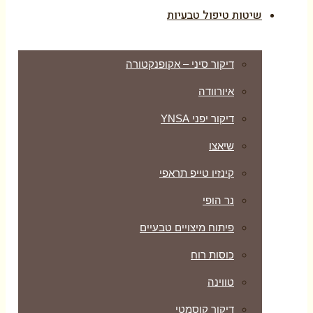
שיטות טיפול טבעיות
דיקור סיני – אקופנקטורה
איורוודה
דיקור יפני YNSA
שיאצו
קינזיו טייפ תראפי
נר הופי
פיתוח מיצויים טבעיים
כוסות רוח
טווינה
דיקור קוסמטי