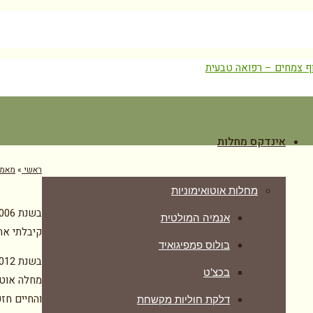
לאבחון ויע
יט
אינדקס מחלות
ראשי
»
מאמר
מחלות אוטואימוניות
אנמיה המולטית
קיבלתי את
בולוס פמפיגואיד
בשנת 2012 בבירור סתמי אצל רופא עור, אובחנתי שיש לי גם
בכצ’ט
מחלה אוטו
והחיים חז
דלקת חוליות מקשחת