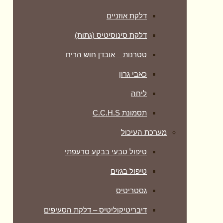
דלקת אוזניים
דלקת סינוסיטיס (גתות)
טטרנות – אובדן חוש הריח
כאבי גרון
ליחה
תסמונת C.C.H.S
מערכת העיכול
טיפול טבעי בבקע סרעפתי
טיפול בגזים
גסטריטיס
דיבריטיקוליטיס – דלקת הסעיפים