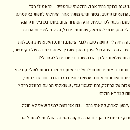
לפני כ- 1/2 שנה בבוקר בהיר אחד, החלטתי שמספיק…. נמאס לי מכל
הרופאים נותנים, בטוח שיש משהו אחר. התחלתי לחפש באינטרנט,
פעם הגעתי לכך שאיתן הוא הפתרון הטוב ביותר בשבילי ורק הוא
 לי. התקשרתי למרפאה, שוחחתי עם גל, והגעתי לפגישת הכרות.
ה הייתה לי תחושה טובה לגבי המקום, היחס, האכפתיות, הסבלנות
קשבה המדהימה של איתן. כמובן שעדין הייתה בי מידה של סקפטיות,
היות שלאחר כל כך הרבה שנים מישהו יכול לעזור לי?
וחח עם אנשים שטופלו על ידי איתן במחלות דומות לשלי. קיבלתי
ונים ושוחחתי איתם. אנשים שהיו במצב הרבה יותר גרוע ממני,
ות על המחלה, והם “כעסו” עלי , ששאלתי מה עם המחלה היום?
 כבר לא חולים!
,למען האמת, קינאתי בהם….. גם אני רוצה להגיד שאני לא חולה.
וקצת פחדים, אך עם הרבה תקווה ואמונה, החלטתי להתחיל את