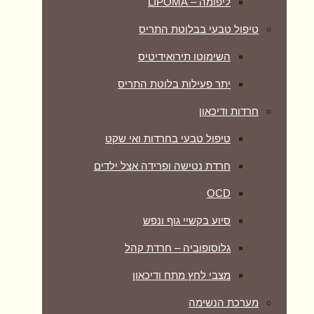
ליפומה – LIPOMA
טיפול טבעי בבלוטת התריס
השימוטו תירואידיטיס
יתר פעילות בלוטת התריס
חרדות ודיכאון
טיפול טבעי בחרדות ואי שקט
חרדת נטישה ופרידה אצל ילדים
OCD
סיוע בקשיי גוף ונפש
גלוסופוביה – חרדת קהל
מצבי לחץ מתח ודיכאון
מערכת הנשימה