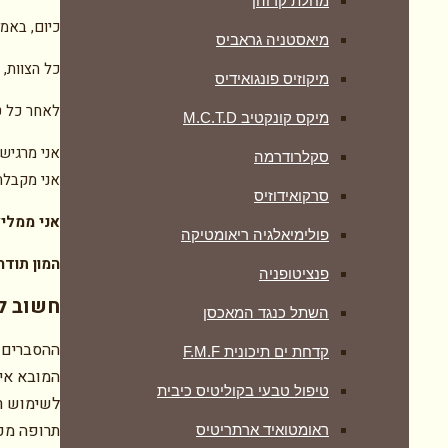
מחלת קרוהן
כיום, באמצ
מיאסטניה גראביס
כל הצוות,
מיקוזיס פונגואידיס
לאחר כל ט
מיקס קונקטיב M.C.T.D
אני מרגישה
סקלרודרמה
אני מקבלת
סרקואידוזיס
אני ממליצ
פולימיאלגיה ריאומטיקה
המון תודה
‏פנציטופניה
חשוב לע
השתל כנגד המאכסן
ההסברים 
קדחת ים תיכונית F.M.F
המובא אינ
טיפול טבעי בקוליטיס כיבית
לשימוש רפ
תרופה מכל
ראומטואיד ארתריטיס