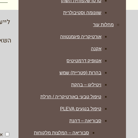
סרטן שלפוחית השתן
שוונומה וסטיבולרית
לייע
מחלות עור
אורטיקריה פיגמנטוזה
השאיר
אקנה
אטופיק דרמטיטיס
בהרות (פטריית) שמש
ויטיליגו – בהקת
טיפול טבעי באורטיקריה / חרלת
טיפול בנגעים PLEVA
סבוריאה – דהנת
סבוריאה – המלצות מלקוחות
אנ