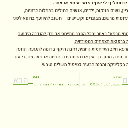
נו תחליף לייעוץ רפואי אישי או אחר.
יון, נשים מניקות, ילדים, אנשים החולים במחלות כרוניות,
רופות מרשם, מבוגרים וקשישים – חשוב להיוועץ ברופא לפני
חי מרפא” באתר ובכל הסבר מתייחס אך ורק להגדרה הידועה
 ברפואת הצמחים המסורתית.
פא חייב התייחסות קיומית רחבת היקף בדומה לתנועה, תזונה,
וב ועוד
.
מתוך כך, אין אנו משווקים בחנויות או פארמים, כי אם
 בקליניקה והבנת הבעיה כטיפול משלים וטבעי.
הקודם
הבא
ם
הבא
המלצה על טיפול ב-O.C.D, חרדות ומצבי דיכאון
טיפול באיזון הורמונאלי, החזרת המחזור