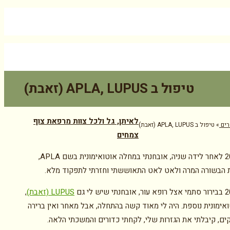
וץ מקצועי:
077-7502338
סניף צפון:
04-6285726
טיפול ב APLA, LUPUS (זאבת)
לאיתן, גל ולכל צוות מרפאת צוף
ים
»
טיפול ב APLA, LUPUS (זאבת)
צמחים
בשנת 2006 לאחר לידה שניה, אובחנתי במחלה אוטואימונית בשם APLA,
 הבשורה המרה ולאט לאט התאוששתי וחזרתי לתפקוד מלא.
LUPUS (זאבת)
,
אימונית נוספת. היה לי מאוד קשה בהתחלה, אבל מאחר ואין ברירה
קים, קיבלתי את הגזרות שלי, לקחתי כדורים והמשכתי הלאה.