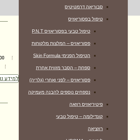
סבוריאה דרמטיטיס
טיפול בפסוריאזיס
טיפול טבעי בפסוריאזיס P.N.T
פסוריאזיס – המלצות מלקוחות
הטיפול הפנימי Skin Formula
1000 מ"ג קולגן טהור וייחודי
ספחת – הסבר מזווית אחרת
למידע נו
פסוריאזיס – לפני ואחרי (גלריה)
נספחים נוספים להבנה מעמיקה
פיטיריאזיס רוזאה
קונדילומה – טיפול טבעי
רוזציאה