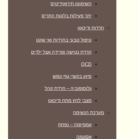
השימוטו תירואידיטיס
יתר פעילות בלוטת התריס
חרדות ודיכאון
טיפול טבעי בחרדות ואי שקט
חרדת נטישה ופרידה אצל ילדים
OCD
סיוע בקשיי גוף ונפש
גלוסופוביה – חרדת קהל
מצבי לחץ מתח ודיכאון
מערכת הנשימה
אמפיזמה – נפחת
אסטמה