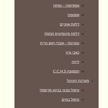
אמפיזמה – נפחת
אסטמה
דלקת אוזניים
דלקת סינוסיטיס (גתות)
טטרנות – אובדן חוש הריח
כאבי גרון
ליחה
תסמונת C.C.H.S
מערכת העיכול
טיפול טבעי בבקע סרעפתי
טיפול בגזים