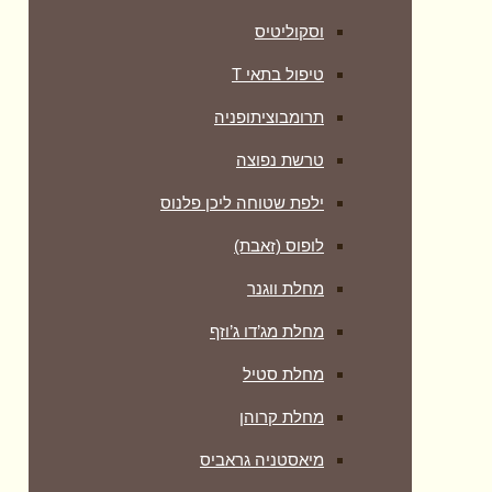
וסקוליטיס
טיפול בתאי T
תרומבוציתופניה
טרשת נפוצה
ילפת שטוחה ליכן פלנוס
לופוס (זאבת)
מחלת ווגנר
מחלת מג’דו ג’וזף
מחלת סטיל
מחלת קרוהן
מיאסטניה גראביס