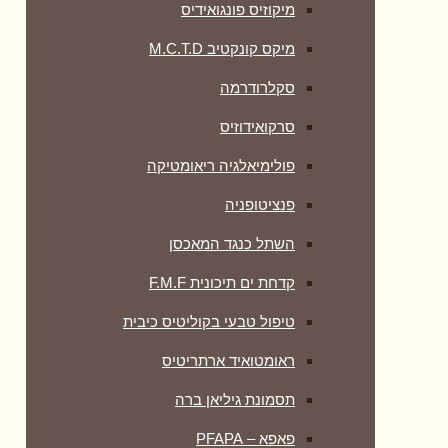
מיקוזיס פונגואידיס
מיקס קונקטיב M.C.T.D
סקלרודרמה
סרקואידוזיס
פולימיאלגיה ריאומטיקה
‏פנציטופניה
השתל כנגד המאכסן
קדחת ים תיכונית F.M.F
טיפול טבעי בקוליטיס כיבית
ראומטואיד ארתריטיס
תסמונת גיליאן ברה
פאפא – PFAPA