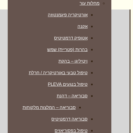
מחלות עור
אורטיקריה פיגמנטוזה
אקנה
אטופיק דרמטיטיס
בהרות (פטריית) שמש
ויטיליגו – בהקת
טיפול טבעי באורטיקריה / חרלת
טיפול בנגעים PLEVA
סבוריאה – דהנת
סבוריאה – המלצות מלקוחות
סבוריאה דרמטיטיס
טיפול בפסוריאזיס