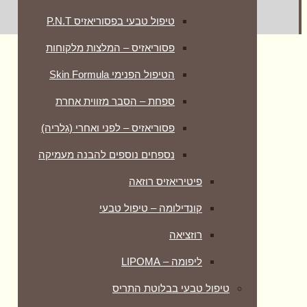
טיפול טבעי בפסוריאזיס P.N.T
פסוריאזיס – המלצות מלקוחות
הטיפול הפנימי Skin Formula
ספחת – הסבר מזווית אחרת
פסוריאזיס – לפני ואחרי (גלריה)
נספחים נוספים להבנה מעמיקה
פיטיריאזיס רוזאה
קונדילומה – טיפול טבעי
רוזציאה
ליפומה – LIPOMA
טיפול טבעי בבלוטת התריס