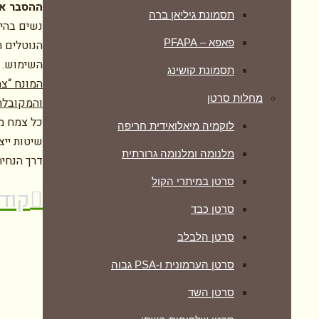
ההסבר אי
תסמונת גיליאן ברה
נשים בהיר
פאפא – PFAPA
הנוטלים ת
השימוש.
תסמונת קושינג
המונח “צמ
מחלות סרטן
והמקובלת
כל צמח מר
לוקמיה מיאלואידית חריפה
שיטות ייצ
מלנומה ומלנומה גרורתית
דרך הנחיה
סרטן במיתרי הקול
קוד
סרטן כבד
סרטן הלבלב
סרטן הערמונית ו-PSA גבוה
סרטן השד