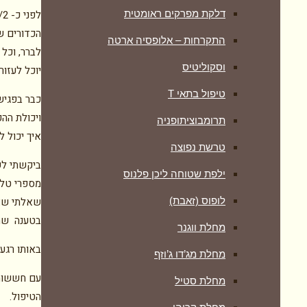
דלקת מפרקים ראומטית
הכדורים ש
התקרחות – אלופסיה ארטה
לברר, וכל 
וסקוליטיס
יוכל לעזור
טיפול בתאי T
כבר בפגיש
ויכולת הה
תרומבוציתופניה
איך יכול ל
טרשת נפוצה
ביקשתי לש
ילפת שטוחה ליכן פלנוס
מספרי טלפ
לופוס (זאבת)
שאלתי שאל
בטענה שהם
מחלת ווגנר
באותו רגע 
מחלת מג’דו ג’וזף
עם חששות 
מחלת סטיל
הטיפול.