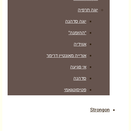
יוגה תרפיה
יוגה סדהנה
“ההזמנה”
אווידיה
אורייה מאונטיין דרימר
אי פגיעה
סדהנה
פטיסוטגאמי
Strongon