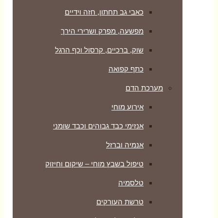
כאבי גב תחתון, חזה וידיים
מפשעה, מפרק ושרירי הירך
שוק, ברכיים, קרסול וכף הרגל
כתף קפואה
מערכת הדם
אירוע מוחי
אנזימי כבד גבוהים וכבד שומני
אנמיה וברזל
טיפול בשבץ מוחי – שיקום וחיזוק
טלסמיה
טרשת העורקים