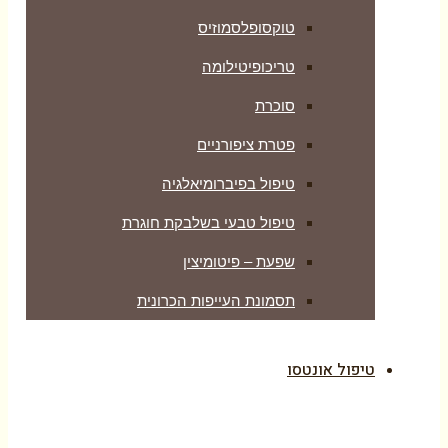
טוקסופלסמוזיס
טריכופיטילומה
סוכרת
פטרת ציפורניים
טיפול בפיברומיאלגיה
טיפול טבעי בשלבקת חוגרת
שפעת – פיטומיצין
תסמונת העייפות הכרונית
טיפול אונטסו