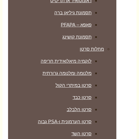
ראומטואיד ארתריטיס
תסמונת גיליאן ברה
פאפא – PFAPA
תסמונת קושינג
מחלות סרטן
לוקמיה מיאלואידית חריפה
מלנומה ומלנומה גרורתית
סרטן במיתרי הקול
סרטן כבד
סרטן הלבלב
סרטן הערמונית ו-PSA גבוה
סרטן השד