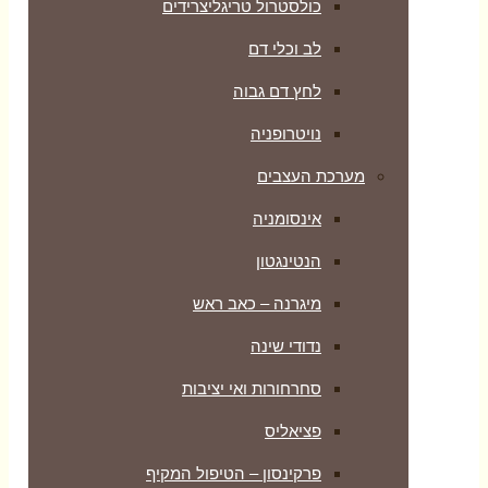
כולסטרול טריגליצרידים
לב וכלי דם
לחץ דם גבוה
נויטרופניה
מערכת העצבים
אינסומניה
הנטינגטון
מיגרנה – כאב ראש
נדודי שינה
סחרחורות ואי יציבות
פציאליס
פרקינסון – הטיפול המקיף