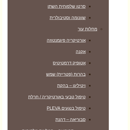
סרטן שלפוחית השתן
שוונומה וסטיבולרית
מחלות עור
אורטיקריה פיגמנטוזה
אקנה
אטופיק דרמטיטיס
בהרות (פטריית) שמש
ויטיליגו – בהקת
טיפול טבעי באורטיקריה / חרלת
טיפול בנגעים PLEVA
סבוריאה – דהנת