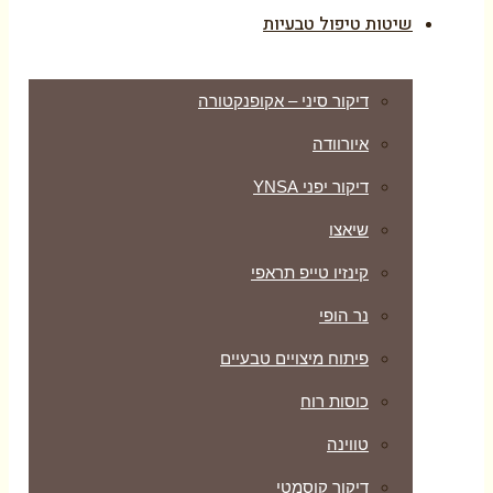
שיטות טיפול טבעיות
דיקור סיני – אקופנקטורה
איורוודה
דיקור יפני YNSA
שיאצו
קינזיו טייפ תראפי
נר הופי
פיתוח מיצויים טבעיים
כוסות רוח
טווינה
דיקור קוסמטי