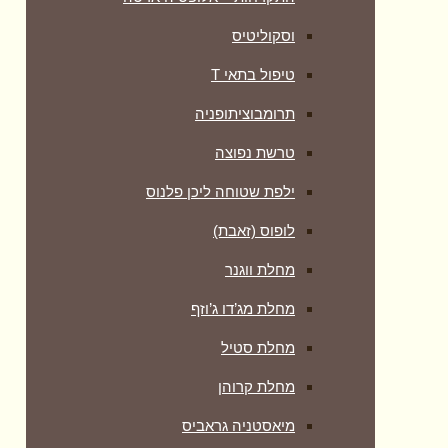
וסקוליטיס
טיפול בתאי T
תרומבוציתופניה
טרשת נפוצה
ילפת שטוחה ליכן פלנוס
לופוס (זאבת)
מחלת ווגנר
מחלת מג’דו ג’וזף
מחלת סטיל
מחלת קרוהן
מיאסטניה גראביס