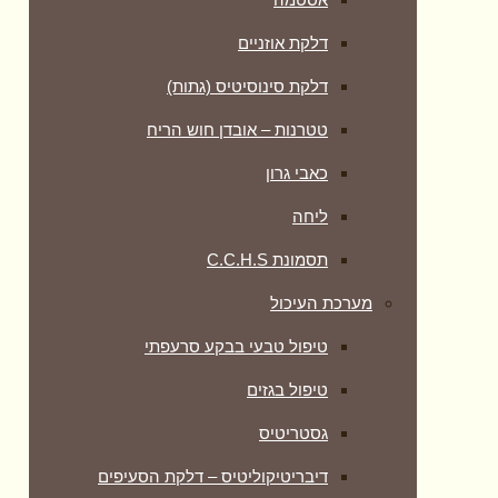
דלקת אוזניים
דלקת סינוסיטיס (גתות)
טטרנות – אובדן חוש הריח
כאבי גרון
ליחה
תסמונת C.C.H.S
מערכת העיכול
טיפול טבעי בבקע סרעפתי
טיפול בגזים
גסטריטיס
דיבריטיקוליטיס – דלקת הסעיפים