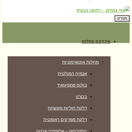
תפריט
אינדקס מחלות
מחלות אוטואימוניות
אנמיה המולטית
בולוס פמפיגואיד
בכצ’ט
דלקת חוליות מקשחת
דלקת מפרקים ראומטית
התקרחות – אלופסיה ארטה