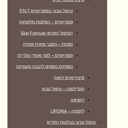
טיפול טבעי בפסוריאזיס P.N.T
פסוריאזיס – המלצות מלקוחות
הטיפול הפנימי Skin Formula
ספחת – הסבר מזווית אחרת
פסוריאזיס – לפני ואחרי (גלריה)
נספחים נוספים להבנה מעמיקה
פיטיריאזיס רוזאה
קונדילומה – טיפול טבעי
רוזציאה
ליפומה – LIPOMA
טיפול טבעי בבלוטת התריס