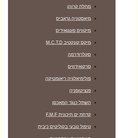
מחלת קרוהן
מיאסטניה גראביס
מיקוזיס פונגואידיס
מיקס קונקטיב M.C.T.D
סקלרודרמה
סרקואידוזיס
פולימיאלגיה ריאומטיקה
‏פנציטופניה
השתל כנגד המאכסן
קדחת ים תיכונית F.M.F
טיפול טבעי בקוליטיס כיבית