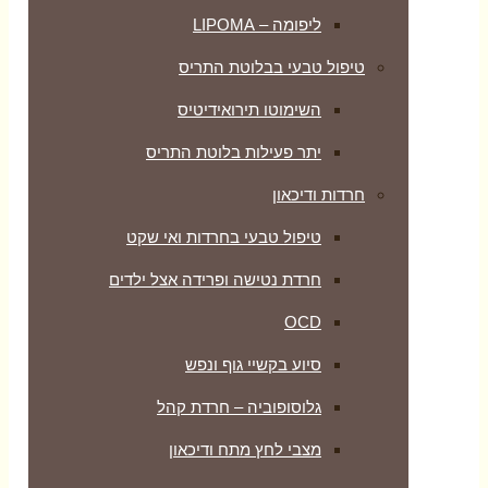
ליפומה – LIPOMA
טיפול טבעי בבלוטת התריס
השימוטו תירואידיטיס
יתר פעילות בלוטת התריס
חרדות ודיכאון
טיפול טבעי בחרדות ואי שקט
חרדת נטישה ופרידה אצל ילדים
OCD
סיוע בקשיי גוף ונפש
גלוסופוביה – חרדת קהל
מצבי לחץ מתח ודיכאון