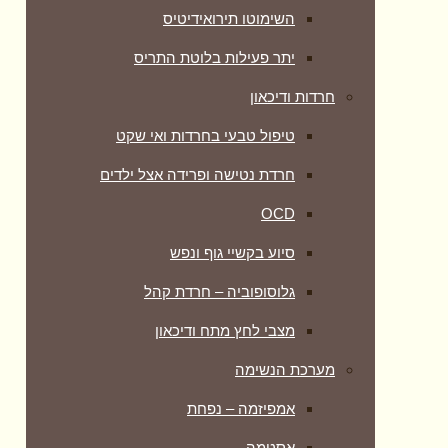
השימוטו תירואידיטיס
יתר פעילות בלוטת התריס
חרדות ודיכאון
טיפול טבעי בחרדות ואי שקט
חרדת נטישה ופרידה אצל ילדים
OCD
סיוע בקשיי גוף ונפש
גלוסופוביה – חרדת קהל
מצבי לחץ מתח ודיכאון
מערכת הנשימה
אמפיזמה – נפחת
אסטמה