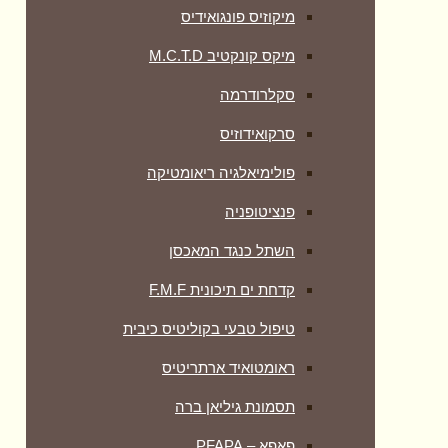
מיקוזיס פונגואידיס
מיקס קונקטיב M.C.T.D
סקלרודרמה
סרקואידוזיס
פולימיאלגיה ריאומטיקה
‏פנציטופניה
השתל כנגד המאכסן
קדחת ים תיכונית F.M.F
טיפול טבעי בקוליטיס כיבית
ראומטואיד ארתריטיס
תסמונת גיליאן ברה
פאפא – PFAPA