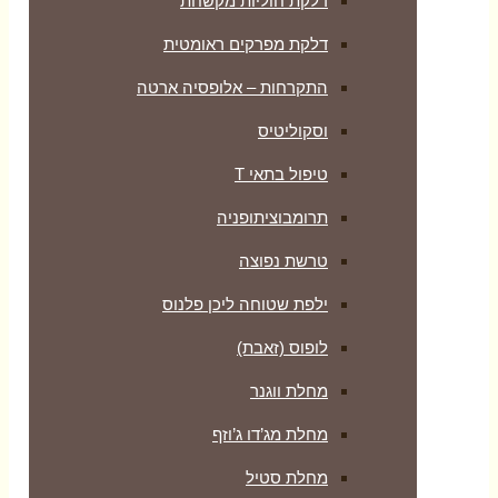
דלקת חוליות מקשחת
דלקת מפרקים ראומטית
התקרחות – אלופסיה ארטה
וסקוליטיס
טיפול בתאי T
תרומבוציתופניה
טרשת נפוצה
ילפת שטוחה ליכן פלנוס
לופוס (זאבת)
מחלת ווגנר
מחלת מג’דו ג’וזף
מחלת סטיל