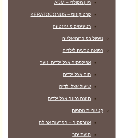
ניוון מקולרי – ADM
קרטוקונוס – KERATOCONUS
רטיניטיס פיגמנטוזה
טיפול בפיברומיאלגיה
רפואה טבעית לילדים
אפילפסיה אצל ילדים ונוער
חום אצל ילדים
שיעול אצל ילדים
תזונה נכונה אצל ילדים
קטגוריות נוספות
אנורקסיה – הפרעות אכילה
הזעת יתר