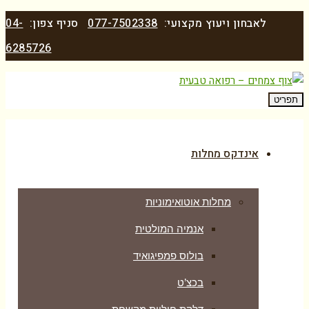
לאבחון ויעוץ מקצועי:
077-7502338
סניף צפון:
04-
6285726
תפריט
אינדקס מחלות
מחלות אוטואימוניות
אנמיה המולטית
בולוס פמפיגואיד
בכצ’ט