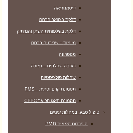
דיסמנוריאה
דלקת בצוואר הרחם
דלקת בשלפוחית השתן והנרתיק
מיומות – שרירנים ברחם
מנופאוזה
רזרבה שחלתית – נמוכה
שחלות פולציסטיות
תסמונת קדם וסתית – PMS
תסמונת האגן הכואב CPPC
טיפול טבעי במחלות עיניים
היפרדות הזגוגית P.V.D