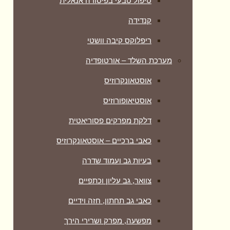
טיפול טבעי בפיסורה אנאלית
קנדידה
ריפלוקס קיבה וושטי
מערכת השלד – אורטופדיה
אוסטאונקרוזיס
אוסטיאופורוזיס
דלקת מפרקים פסוריאטית
כאבי ברכיים – אוסטאונקרוזיס
בעיות גב ועמוד שדרה
צוואר, גב עליון וכתפיים
כאבי גב תחתון, חזה וידיים
מפשעה, מפרק ושרירי הירך