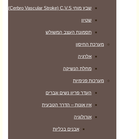
שבץ מוחי Cerbro Vascular Stroke) C.V.S)
שטיון
תסמונת העצב המשולש
מערכת החיסון
אלרגיה
מחלת הנשיקה
מערכות פנימיות
העדר פריון נשים וגברים
אין אונות – הדרך הטבעית
אורולוגיה
אבנים בכליות