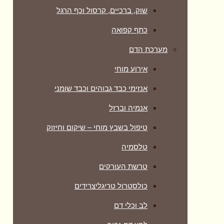
שוק, ברכיים, קרסול וכף הרגל
כתף קפואה
מערכת הדם
אירוע מוחי
אנזימי כבד גבוהים וכבד שומני
אנמיה וברזל
טיפול בשבץ מוחי – שיקום וחיזוק
טלסמיה
טרשת העורקים
כולסטרול טריגליצרידים
לב וכלי דם