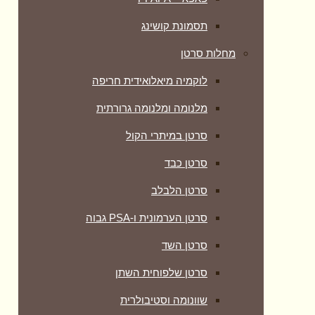
תסמונת קושינג
מחלות סרטן
לוקמיה מיאלואידית חריפה
מלנומה ומלנומה גרורתית
סרטן במיתרי הקול
סרטן כבד
סרטן הלבלב
סרטן הערמונית ו-PSA גבוה
סרטן השד
סרטן שלפוחית השתן
שוונומה וסטיבולרית