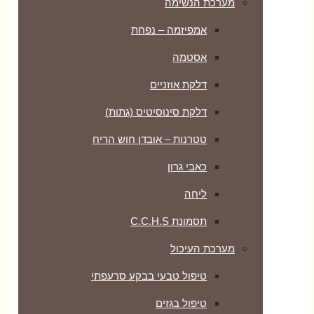
מערכת הנשימה
אמפיזמה – נפחת
אסטמה
דלקת אוזניים
דלקת סינוסיטיס (גתות)
טטרנות – אובדן חוש הריח
כאבי גרון
ליחה
תסמונת C.C.H.S
מערכת העיכול
טיפול טבעי בבקע סרעפתי
טיפול בגזים