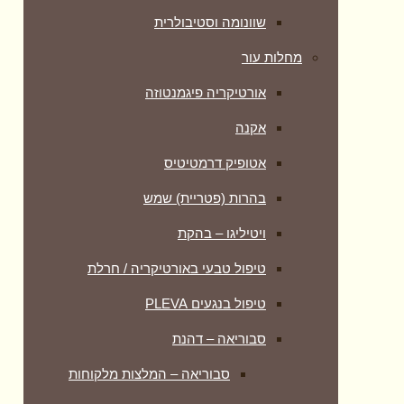
שוונומה וסטיבולרית
מחלות עור
אורטיקריה פיגמנטוזה
אקנה
אטופיק דרמטיטיס
בהרות (פטריית) שמש
ויטיליגו – בהקת
טיפול טבעי באורטיקריה / חרלת
טיפול בנגעים PLEVA
סבוריאה – דהנת
סבוריאה – המלצות מלקוחות