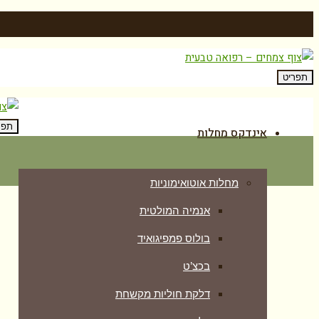
תפריט
תפר
אינדקס מחלות
מחלות אוטואימוניות
אנמיה המולטית
בולוס פמפיגואיד
בכצ’ט
דלקת חוליות מקשחת