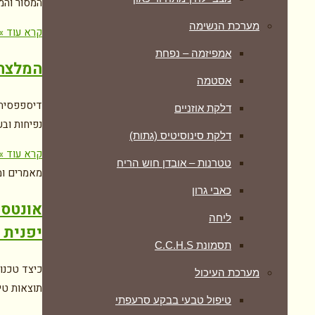
המסור והמ
מערכת הנשימה
קרא עוד »
אמפיזמה – נפחת
המלצה 
אסטמה
דיספפסיה 
דלקת אוזניים
נפיחות וב
דלקת סינוסיטיס (גתות)
קרא עוד »
טטרנות – אובדן חוש הריח
מאמרים ומ
כאבי גרון
אונטסו
ליחה
יפנית 
תסמונת C.C.H.S
כיצד טכנו
מערכת העיכול
תוצאות טי
טיפול טבעי בבקע סרעפתי