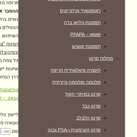
תרופה מכל
ההסבר אי
ראומטואיד ארתריטיס
נשים בהיר
תסמונת גיליאן ברה
הנוטלים ת
פאפא – PFAPA
השימוש.
המונח “צמ
תסמונת קושינג
והמקובלת
מחלות סרטן
כל צמח מר
שיטות ייצ
לוקמיה מיאלואידית חריפה
דרך הנחיה
מלנומה ומלנומה גרורתית
קודם
הקוד
סרטן במיתרי הקול
הבא
ק. – ק
סרטן כבד
לייעוץ טלפ
סרטן הלבלב
השאירו פרט
סרטן הערמונית ו-PSA גבוה
שם