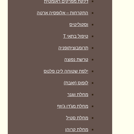
דלקת מפרקים ראומטית
התקרחות – אלופסיה ארטה
וסקוליטיס
טיפול בתאי T
תרומבוציתופניה
טרשת נפוצה
ילפת שטוחה ליכן פלנוס
לופוס (זאבת)
מחלת ווגנר
מחלת מג’דו ג’וזף
מחלת סטיל
מחלת קרוהן