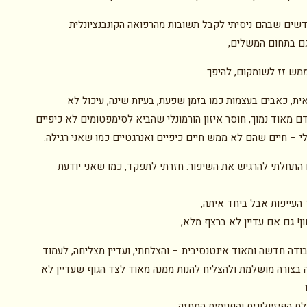
י 8 חודשים שבהם ניסיתי לקבל תשובות מהרפואה הקונבנציונלית
גם בתחום המשלים,
ממש זז לשומקום, להיפך.
אית, כאבים בעצמות כמו בזמן שפעת, בעיות שינה, עיכול לא
ם מאוד נמוך, חוסר איזון הורמונלי שהביא לסימפטומים לא כיפיים
י – חיים שהם לא ממש חיים כיפיים ואנרגטיים כמו שאני רגילה.
11 יום התחלתי להרגיש את השיפור. חזרתי לתפקד, כמו שאני יודעת
העייפות אבל ביחד איתה,
ן! גם אם עדיין לא ברצף מלא,
ודה חדשה ומאוד אינטנסיבית – והצלחתי, ועדיין מצליחה, לעמוד
בצורה מושלמת ולהצליח להנות ממנה מאוד לצד הגוף שעדיין לא
ת הפיזיולוגית והפנימית התחזק.