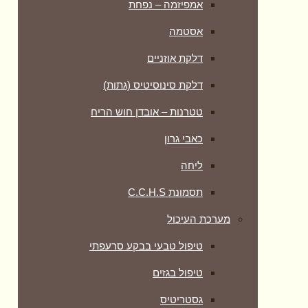
אמפיזמה – נפחת
אסטמה
דלקת אוזניים
דלקת סינוסיטיס (גתות)
טטרנות – אובדן חוש הריח
כאבי גרון
ליחה
תסמונת C.C.H.S
מערכת העיכול
טיפול טבעי בבקע סרעפתי
טיפול בגזים
גסטריטיס