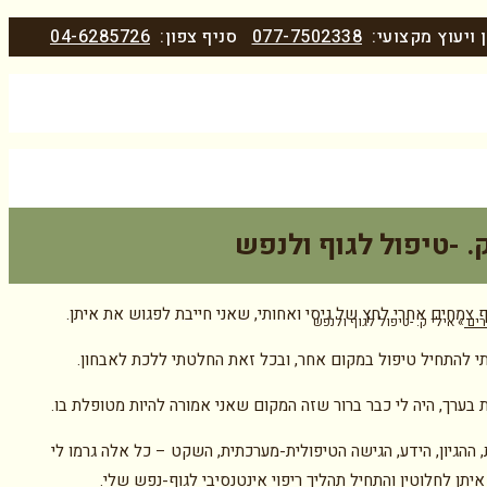
 ויעוץ מקצועי:
077-7502338
סניף צפון:
04-6285726
. -טיפול לגוף ולנפש
ף צמחים אחרי לחץ של גיסי ואחותי, שאני חייבת לפגוש את איתן.
ים
»
אילי ק. -טיפול לגוף ולנפש
תי להתחיל טיפול במקום אחר, ובכל זאת החלטתי ללכת לאבחון.
 ההגיון, הידע, הגישה הטיפולית-מערכתית, השקט – כל אלה גרמו לי
יתן לחלוטין והתחיל תהליך ריפוי אינטנסיבי לגוף-נפש שלי.