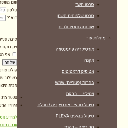
שם משפח
סרטן השד
טלפון
סרטן שלפוחית השתן
דוא"ל
שוונומה וסטיבולרית
מחלות עור
סיבת פניי
צק בוקס א
אורטיקריה פיגמנטוזה
אני מ
אקנה
שליחה
קולגן פור
אטופיק דרמטיטיס
בשילוב עם 
בהרות (פטריית) שמש
מבית היוצ
ויטיליגו – בהקת
1000 מ"ג קולגן טהור וייחודי, בתוספת חומצה היאלורונית וויטמין C
היחיד המכ
טיפול טבעי באורטיקריה / חרלת
טיפול בנגעים PLEVA
למידע נוס
ערכת פורמ
סבוריאה – דהנת