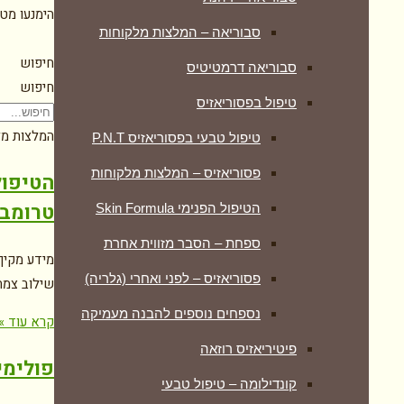
הימנעו מט
סבוריאה – המלצות מלקוחות
חיפוש
סבוריאה דרמטיטיס
חיפוש
טיפול בפסוריאזיס
המלצות מל
טיפול טבעי בפסוריאזיס P.N.T
פסוריאזיס – המלצות מלקוחות
הטיפול
טרומבוציטופניה
הטיפול הפנימי Skin Formula
ספחת – הסבר מזווית אחרת
פסוריאזיס – לפני ואחרי (גלריה)
שילוב צמחי
נספחים נוספים להבנה מעמיקה
קרא עוד »
פיטיריאזיס רוזאה
פולימי
קונדילומה – טיפול טבעי