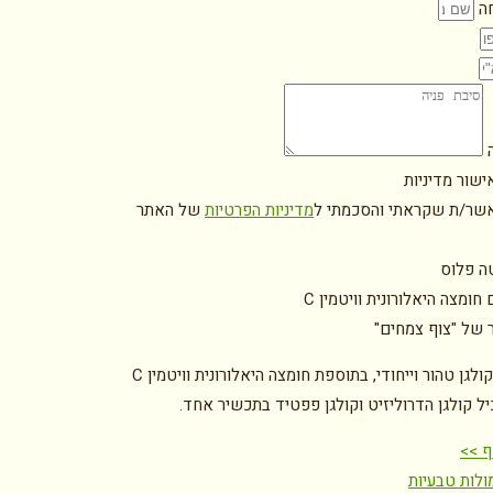
ה
ה
ישור מדיניות
אשר/ת שקראתי והסכמתי ל
מדיניות הפרטיות
של האתר
טה פלוס
חומצה היאלורונית וויטמין C
ר של "צוף צמחים"
יל קולגן הדרוליזיט וקולגן פפטיד בתכשיר אחד.
ף >>
ולות טבעיות