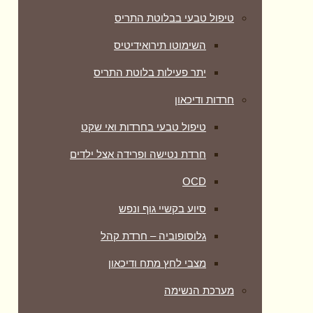
טיפול טבעי בבלוטת התריס
השימוטו תירואידיטיס
יתר פעילות בלוטת התריס
חרדות ודיכאון
טיפול טבעי בחרדות ואי שקט
חרדת נטישה ופרידה אצל ילדים
OCD
סיוע בקשיי גוף ונפש
גלוסופוביה – חרדת קהל
מצבי לחץ מתח ודיכאון
מערכת הנשימה