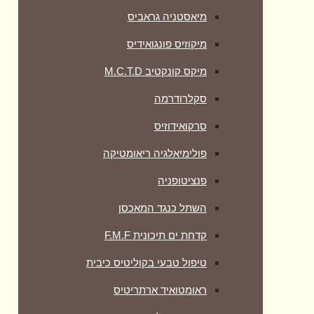
מיאסטניה גראביס
מיקוזיס פונגואידיס
מיקס קונקטיב M.C.T.D
סקלרודרמה
סרקואידוזיס
פולימיאלגיה ריאומטיקה
‏פנציטופניה
השתל כנגד המאכסן
קדחת ים תיכונית F.M.F
טיפול טבעי בקוליטיס כיבית
ראומטואיד ארתריטיס