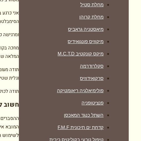
מחלת סטיל
אני כרגע ב
מחלת קרוהן
הסימבלטה 
מיאסטניה גראביס
ומרגישה כ
מיקוזיס פונגואידיס
מחכה בקוצ
מיקס קונקטיב M.C.T.D
המלאה של 
סקלרודרמה
תודה מעומק
וגלית שטיפ
סרקואידוזיס
פולימיאלגיה ריאומטיקה
תודה לכול
‏פנציטופניה
חשוב לע
השתל כנגד המאכסן
ההסברים 
המובא אינ
קדחת ים תיכונית F.M.F
לשימוש רפ
טיפול טבעי בקוליטיס כיבית