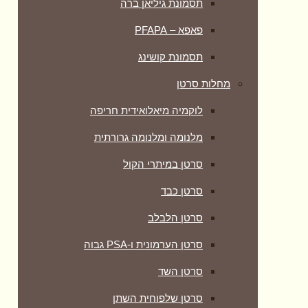
תסמונת גיליאן ברה
פאפא – PFAPA
תסמונת קושינג
מחלות סרטן
לוקמיה מיאלואידית חריפה
מלנומה ומלנומה גרורתית
סרטן במיתרי הקול
סרטן כבד
סרטן הלבלב
סרטן הערמונית ו-PSA גבוה
סרטן השד
סרטן שלפוחית השתן