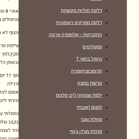
דלקת חוליות מקשחת
אחר
וטיפולים 
דלקת מפרקים ראומטית
והגוף לא 
התקרחות – אלופסיה ארטה
עייפות נור
וסקוליטיס
תקין,לחץ ד
טיפול בתאי T
ובאופן כלל
תרומבוציתופניה
תוך 
טרשת נפוצה
ורגילה.
אמנם לצד 
ילפת שטוחה ליכן פלנוס
חזרתי לישו
לופוס (זאבת)
התחלתי עב
מחלת ווגנר
בקצב שלה 
חזר לעצמו.
מחלת מג’דו ג’וזף
משהו ביכול