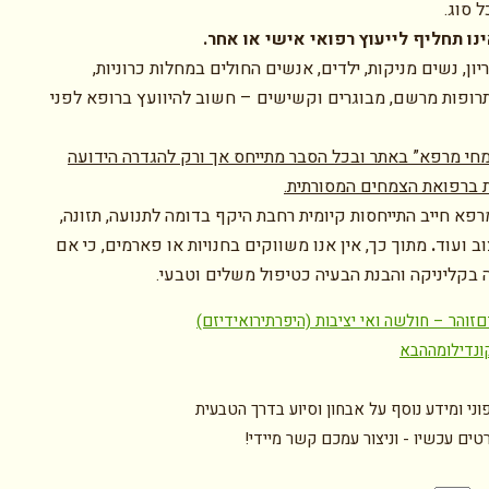
 סוג.
נו תחליף לייעוץ רפואי אישי או אחר.
יון, נשים מניקות, ילדים, אנשים החולים במחלות כרוניות,
רופות מרשם, מבוגרים וקשישים – חשוב להיוועץ ברופא לפני
חי מרפא” באתר ובכל הסבר מתייחס אך ורק להגדרה הידועה
 ברפואת הצמחים המסורתית.
פא חייב התייחסות קיומית רחבת היקף בדומה לתנועה, תזונה,
וב ועוד
.
מתוך כך, אין אנו משווקים בחנויות או פארמים, כי אם
 בקליניקה והבנת הבעיה כטיפול משלים וטבעי.
ם
זוהר – חולשה ואי יציבות (היפרתירואידיזם)
ונדילומה
הבא
וני ומידע נוסף על אבחון וסיוע בדרך הטבעית
ים עכשיו - וניצור עמכם קשר מיידי!