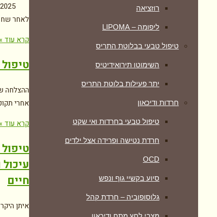
רוזציאה
לאחר שחז
ליפומה – LIPOMA
קרא עוד »
טיפול טבעי בבלוטת התריס
טיפול 
השימוטו תירואידיטיס
יתר פעילות בלוטת התריס
ההצלחה של
אחרי תקופ
חרדות ודיכאון
טיפול טבעי בחרדות ואי שקט
קרא עוד »
חרדת נטישה ופרידה אצל ילדים
טיפול 
OCD
עיכול 
חיים
סיוע בקשיי גוף ונפש
גלוסופוביה – חרדת קהל
איתן היקר 
מצבי לחץ מתח ודיכאון