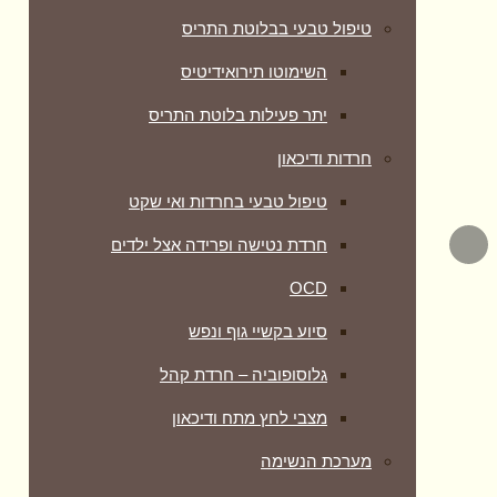
טיפול טבעי בבלוטת התריס
השימוטו תירואידיטיס
יתר פעילות בלוטת התריס
חרדות ודיכאון
טיפול טבעי בחרדות ואי שקט
חרדת נטישה ופרידה אצל ילדים
OCD
סיוע בקשיי גוף ונפש
גלוסופוביה – חרדת קהל
מצבי לחץ מתח ודיכאון
מערכת הנשימה