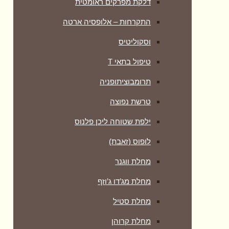
דלקת מפרקים ראומטית
התקרחות – אלופסיה ארטה
וסקוליטיס
טיפול בתאי T
תרומבוציתופניה
טרשת נפוצה
ילפת שטוחה ליכן פלנוס
לופוס (זאבת)
מחלת ווגנר
מחלת מג’דו ג’וזף
מחלת סטיל
מחלת קרוהן