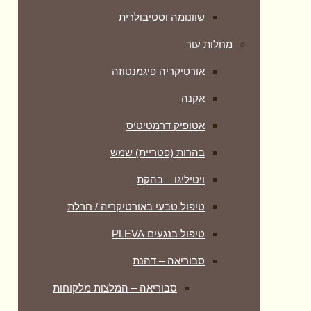
שוונומה וסטיבולרית
מחלות עור
אורטיקריה פיגמנטוזה
אקנה
אטופיק דרמטיטיס
בהרות (פטריית) שמש
ויטיליגו – בהקת
טיפול טבעי באורטיקריה / חרלת
טיפול בנגעים PLEVA
סבוריאה – דהנת
סבוריאה – המלצות מלקוחות