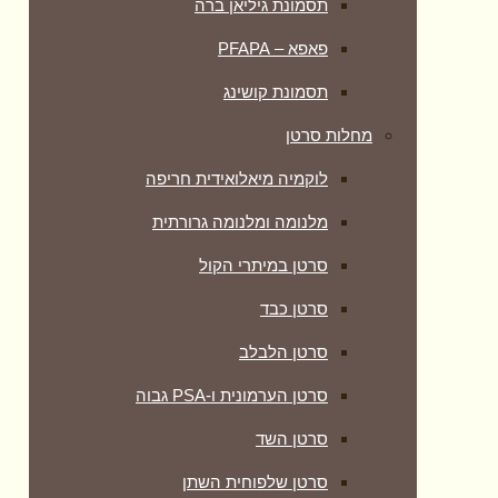
תסמונת גיליאן ברה
פאפא – PFAPA
תסמונת קושינג
מחלות סרטן
לוקמיה מיאלואידית חריפה
מלנומה ומלנומה גרורתית
סרטן במיתרי הקול
סרטן כבד
סרטן הלבלב
סרטן הערמונית ו-PSA גבוה
סרטן השד
סרטן שלפוחית השתן