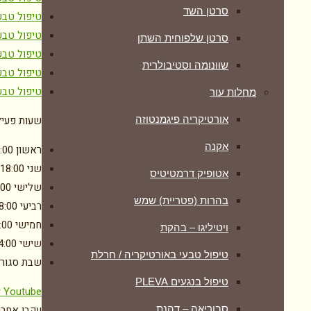
סרטן השד
טיפול טבעי
טיפול טבע
סרטן שלפוחית השתן
טיפול טבע
שוונומה וסטיבולרית
טיפול טבע
טיפול טבע
מחלות עור
שעות פעיל
אורטיקריה פיגמנטוזה
אקנה
ראשון
:00
שני
-18:00
אטופיק דרמטיטיס
שלישי
:00
בהרות (פטריית) שמש
רביעי
8:00
חמישי
:00
ויטיליגו – בהקת
שישי
4:00
טיפול טבעי באורטיקריה / חרלת
שבת
סגור
טיפול בנגעים PLEVA
r
Youtube
עקבו אחרינ
סבוריאה – דהנת