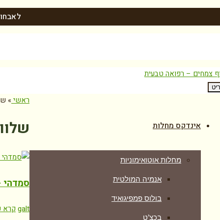
לאבחון
יט
ראשי
»
של
שלוו
אינדקס מחלות
מחלות אוטואימוניות
אנמיה המולטית
סמדהי – ADHI
בולוס פמפיגואיד
galt
קרא ע
בכצ’ט