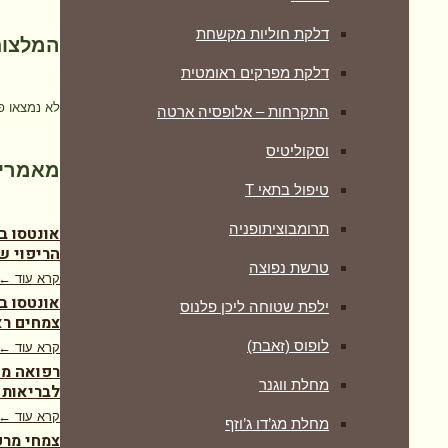
דלקת חוליות מקשחת
המלצות
דלקת מפרקים ראומטית
לא נמצאו פ
התקרחות – אלופסיה ארטה
וסקוליטיס
מאמרים
טיפול בתאי T
תרומבוציתופניה
אונטסו ב
הריפוי ש
טרשת נפוצה
קרא עוד ←
אונטסו ב
ילפת שטוחה ליכן פלנוס
צמחים רא
לופוס (זאבת)
קרא עוד ←
רפואה מש
מחלת ווגנר
לבריאות 
קרא עוד ←
מחלת מג’דו ג’וזף
צמחי מרפ