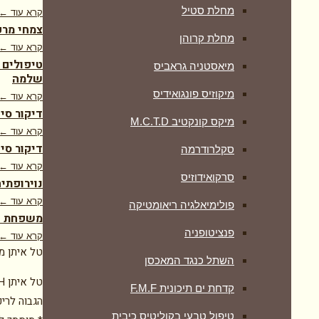
מחלת סטיל
קרא עוד ←
צמחי מרפ
מחלת קרוהן
קרא עוד ←
טיפולים 
מיאסטניה גראביס
שלמה
מיקוזיס פונגואידיס
קרא עוד ←
דיקור סי
מיקס קונקטיב M.C.T.D
קרא עוד ←
דיקור סינ
סקלרודרמה
קרא עוד ←
סרקואידוזיס
נוירופתיה
קרא עוד ←
פולימיאלגיה ריאומטיקה
משפחת דר
‏פנציטופניה
קרא עוד ←
טל איתן מ
השתל כנגד המאכסן
קדחת ים תיכונית F.M.F
הגבוה לריפ
טיפול טבעי בקוליטיס כיבית