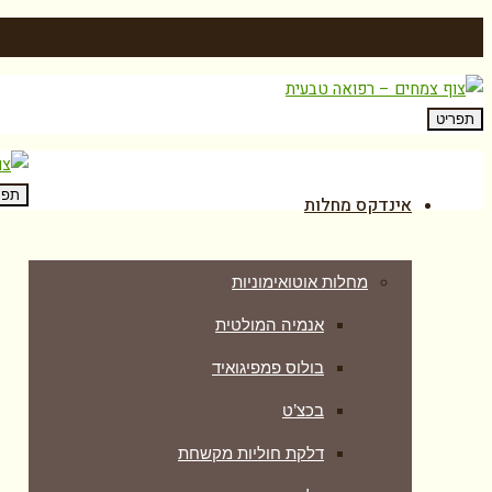
תפריט
תפר
אינדקס מחלות
מחלות אוטואימוניות
אנמיה המולטית
בולוס פמפיגואיד
בכצ’ט
דלקת חוליות מקשחת