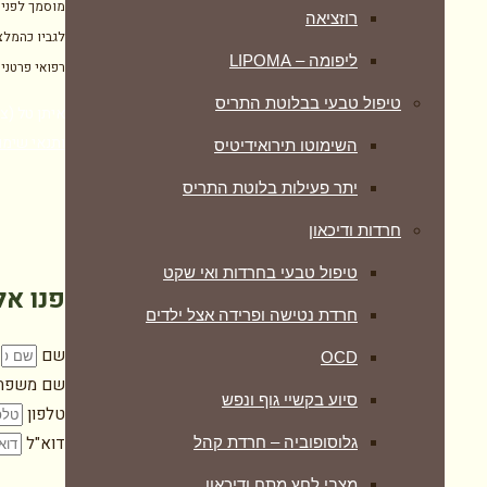
מוסמך לפני 
רוזציאה
לגביו כהמלצ
ליפומה – LIPOMA
רפואי פרטני
טיפול טבעי בבלוטת התריס
איתן טל (צוף צמחים), מרכ
ותנאי שימו
השימוטו תירואידיטיס
יתר פעילות בלוטת התריס
חרדות ודיכאון
טיפול טבעי בחרדות ואי שקט
פנו אל
חרדת נטישה ופרידה אצל ילדים
שם
OCD
שם משפח
סיוע בקשיי גוף ונפש
טלפון
דוא"ל
גלוסופוביה – חרדת קהל
מצבי לחץ מתח ודיכאון