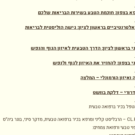
א בצפון: חוכמת הטבע בשירות הבריאות שלכם
אלטרנטיביים בראשון לציון: גישה הוליסטית לבריאות
ני בראשון לציון: הדרך הטבעית לאיזון הגוף והנפש
י בצפון: להחזיר את האיזון לגוף ולנפש
 ואיזון הורמונלי – המלצה
ורי – דלקת בוושט
טפל בכיר ברפואה טבעית
טל איתן CL.H – הרבליסט קליני ומרפא בכיר ברפואה טבעית, מדקר סיני, בוגר ביה”ס
וי טבעי ורפואת צמחים: