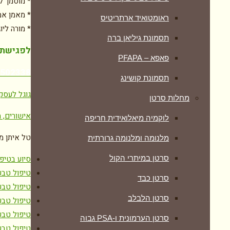
* מוסמך ל
* מאמן אמ
ראומטואיד ארתריטיס
* מורה ליו
תסמונת גיליאן ברה
לפגישת י
פאפא – PFAPA
7502338
תסמונת קושינג
גוגל לעסק
מחלות סרטן
אישורים, ת
לוקמיה מיאלואידית חריפה
טל איתן מ
מלנומה ומלנומה גרורתית
סיוע בטיפ
סרטן במיתרי הקול
טיפול טבע
סרטן כבד
טיפול טבע
סרטן הלבלב
טיפול טבע
טיפול טבע
סרטן הערמונית ו-PSA גבוה
טיפול טבע