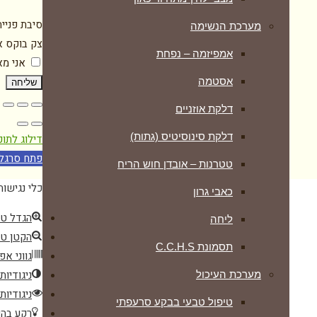
סיבת פניי
מערכת הנשימה
צק בוקס א
אמפיזמה – נפחת
אני מ
אסטמה
שליחה
דלקת אוזניים
דלקת סינוסיטיס (גתות)
דילוג לתוכ
פתח סרגל 
טטרנות – אובדן חוש הריח
כלי נגישות
כאבי גרון
הגדל ט
ליחה
הקטן ט
תסמונת C.C.H.S
גווני אפ
ניגודיות
מערכת העיכול
ניגודיות
טיפול טבעי בבקע סרעפתי
רקע בהי