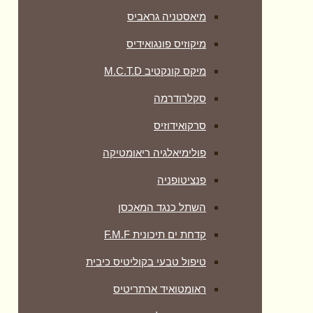
מיאסטניה גראביס
מיקוזיס פונגואידיס
מיקס קונקטיב M.C.T.D
סקלרודרמה
סרקואידוזיס
פולימיאלגיה ריאומטיקה
‏פנציטופניה
השתל כנגד המאכסן
קדחת ים תיכונית F.M.F
טיפול טבעי בקוליטיס כיבית
ראומטואיד ארתריטיס