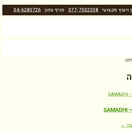
 ויעוץ מקצועי:
077-7502338
סניף צפון:
04-6285726
ווה
ה
SAM
וד ←