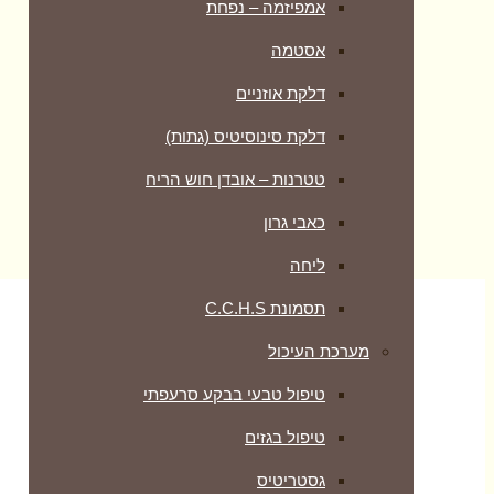
אמפיזמה – נפחת
אסטמה
דלקת אוזניים
דלקת סינוסיטיס (גתות)
טטרנות – אובדן חוש הריח
כאבי גרון
ליחה
תסמונת C.C.H.S
מערכת העיכול
טיפול טבעי בבקע סרעפתי
טיפול בגזים
גסטריטיס