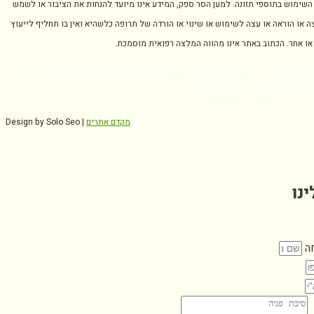
השימוש בתוספי תזונה. למען הסר ספק, המידע אינו מיועד להנחות את הציבור או לשמש
ה או הוראה או עצה לשימוש או שינוי או הורדה של תרופה כלשהיא ואין בו תחליף לייעוץ
 או אחר. הכתוב באתר אינו מהווה המלצה רפואית מוסמכת.
ז: הר ציון 6 ראשון לציון | צפון: החוחית 35 כפר ורדים |
תקנון
ש
|
תקנון חנות
|
הצהרת נגישות
מקדם אתרים
Design by Solo Seo |
ינו
ה