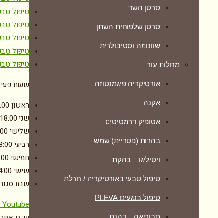
סרטן השד
טיפול טבעי
טיפול טבע
סרטן שלפוחית השתן
טיפול טבע
שוונומה וסטיבולרית
טיפול טבע
טיפול טבע
מחלות עור
שעות פעיל
אורטיקריה פיגמנטוזה
אקנה
ראשון
:00
שני
-18:00
אטופיק דרמטיטיס
שלישי
:00
בהרות (פטריית) שמש
רביעי
8:00
חמישי
:00
ויטיליגו – בהקת
שישי
4:00
טיפול טבעי באורטיקריה / חרלת
שבת
סגור
טיפול בנגעים PLEVA
r
Youtube
עקבו אחרינ
סבוריאה – דהנת