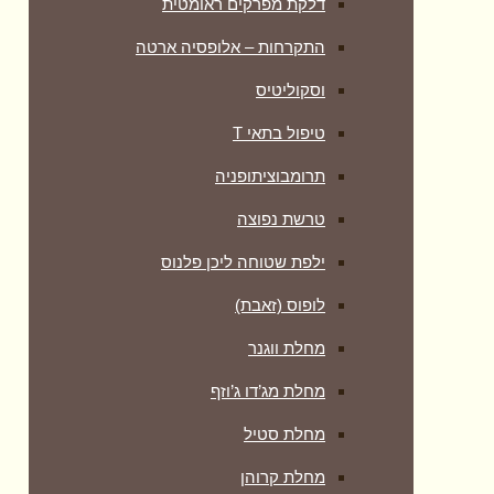
דלקת מפרקים ראומטית
התקרחות – אלופסיה ארטה
וסקוליטיס
טיפול בתאי T
תרומבוציתופניה
טרשת נפוצה
ילפת שטוחה ליכן פלנוס
לופוס (זאבת)
מחלת ווגנר
מחלת מג’דו ג’וזף
מחלת סטיל
מחלת קרוהן