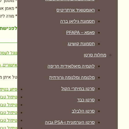
* מוסמך ל
* מאמן אמ
ראומטואיד ארתריטיס
* מורה ליו
תסמונת גיליאן ברה
לפגישת י
פאפא – PFAPA
7502338
תסמונת קושינג
גוגל לעסק
מחלות סרטן
אישורים, ת
לוקמיה מיאלואידית חריפה
טל איתן מ
מלנומה ומלנומה גרורתית
סיוע בטיפ
סרטן במיתרי הקול
טיפול טבע
סרטן כבד
טיפול טבע
סרטן הלבלב
טיפול טבע
טיפול טבע
סרטן הערמונית ו-PSA גבוה
טיפול טבע