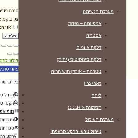
סיבת פניי
מערכת הנשימה
צק בוקס א
אמפיזמה – נפחת
אני מ
אסטמה
שליחה
דלקת אוזניים
דלקת סינוסיטיס (גתות)
דילוג לתוכ
פתח סרגל 
טטרנות – אובדן חוש הריח
כלי נגישות
כאבי גרון
הגדל ט
ליחה
הקטן ט
תסמונת C.C.H.S
גווני אפ
ניגודיות
מערכת העיכול
ניגודיות
טיפול טבעי בבקע סרעפתי
רקע בהי