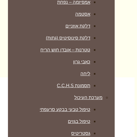
אמפיזמה – נפחת
אסטמה
דלקת אוזניים
דלקת סינוסיטיס (גתות)
טטרנות – אובדן חוש הריח
כאבי גרון
ליחה
תסמונת C.C.H.S
מערכת העיכול
טיפול טבעי בבקע סרעפתי
טיפול בגזים
גסטריטיס