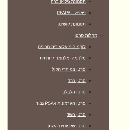
תסמונת גיליאן ברה
פאפא – PFAPA
תסמונת קושינג
מחלות סרטן
לוקמיה מיאלואידית חריפה
מלנומה ומלנומה גרורתית
סרטן במיתרי הקול
סרטן כבד
סרטן הלבלב
סרטן הערמונית ו-PSA גבוה
סרטן השד
סרטן שלפוחית השתן