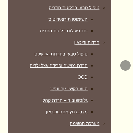
טיפול טבעי בבלוטת התריס
השימוטו תירואידיטיס
יתר פעילות בלוטת התריס
חרדות ודיכאון
טיפול טבעי בחרדות ואי שקט
חרדת נטישה ופרידה אצל ילדים
OCD
סיוע בקשיי גוף ונפש
גלוסופוביה – חרדת קהל
מצבי לחץ מתח ודיכאון
מערכת הנשימה