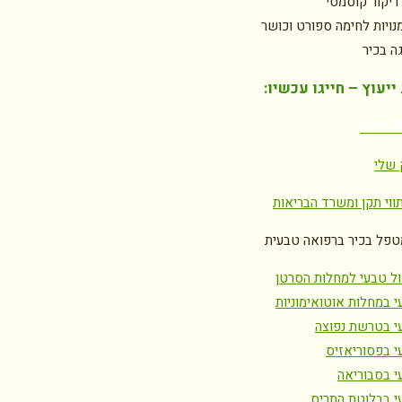
דיקור קוסמטי
נויות לחימה ספורט וכושר
גה בכיר
יעוץ – חייגו עכשיו:
077-
 שלי
ווי תקן ומשרד הבריאות
טפל בכיר ברפואה טבעית
ול טבעי למחלות הסרטן
י במחלות אוטואימוניות
י בטרשת נפוצה
י בפסוריאזיס
י בסבוריאה
י בבלוטת התריס