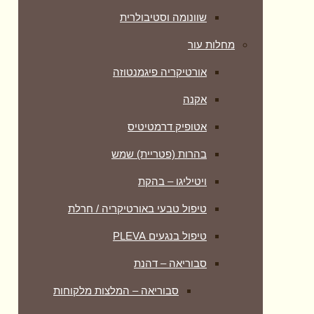
שוונומה וסטיבולרית
מחלות עור
אורטיקריה פיגמנטוזה
אקנה
אטופיק דרמטיטיס
בהרות (פטריית) שמש
ויטיליגו – בהקת
טיפול טבעי באורטיקריה / חרלת
טיפול בנגעים PLEVA
סבוריאה – דהנת
סבוריאה – המלצות מלקוחות