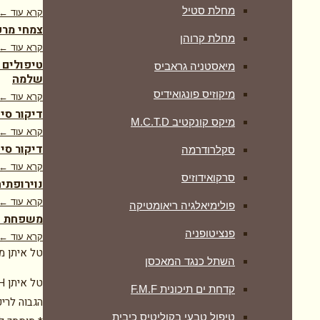
מחלת סטיל
קרא עוד ←
צמחי מרפ
מחלת קרוהן
קרא עוד ←
טיפולים 
מיאסטניה גראביס
שלמה
מיקוזיס פונגואידיס
קרא עוד ←
דיקור סי
מיקס קונקטיב M.C.T.D
קרא עוד ←
דיקור סינ
סקלרודרמה
קרא עוד ←
סרקואידוזיס
נוירופתיה
קרא עוד ←
פולימיאלגיה ריאומטיקה
משפחת דר
‏פנציטופניה
קרא עוד ←
טל איתן מ
השתל כנגד המאכסן
קדחת ים תיכונית F.M.F
הגבוה לריפ
טיפול טבעי בקוליטיס כיבית