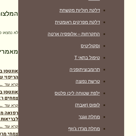
דלקת חוליות מקשחת
המלצות
דלקת מפרקים ראומטית
לא נמצאו פ
התקרחות – אלופסיה ארטה
וסקוליטיס
מאמרים
טיפול בתאי T
תרומבוציתופניה
אונטסו ב
הריפוי ש
טרשת נפוצה
קרא עוד ←
אונטסו ב
ילפת שטוחה ליכן פלנוס
צמחים רא
לופוס (זאבת)
קרא עוד ←
רפואה מש
מחלת ווגנר
לבריאות 
קרא עוד ←
מחלת מג’דו ג’וזף
צמחי מרפ