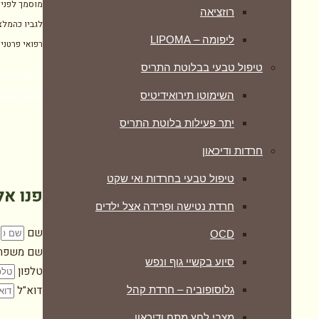
מוסמך לפני 
רוזציאה
לגביו כהמלצ
ליפומה – LIPOMA
רפואי פרטני
טיפול טבעי בבלוטת התריס
איתן טל (צוף צמחים), מרכ
ותנאי שימו
השימוטו תירואידיטיס
יתר פעילות בלוטת התריס
חרדות ודיכאון
טיפול טבעי בחרדות ואי שקט
פנו אל
חרדת נטישה ופרידה אצל ילדים
שם
OCD
שם משפח
סיוע בקשיי גוף ונפש
טלפון
דוא"ל
גלוסופוביה – חרדת קהל
מצבי לחץ מתח ודיכאון