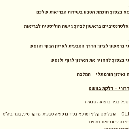
א בצפון: חוכמת הטבע בשירות הבריאות שלכם
אלטרנטיביים בראשון לציון: גישה הוליסטית לבריאות
ני בראשון לציון: הדרך הטבעית לאיזון הגוף והנפש
י בצפון: להחזיר את האיזון לגוף ולנפש
 ואיזון הורמונלי – המלצה
ורי – דלקת בוושט
טפל בכיר ברפואה טבעית
טל איתן CL.H – הרבליסט קליני ומרפא בכיר ברפואה טבעית, מדקר סיני, בוגר ביה”ס
וי טבעי ורפואת צמחים: