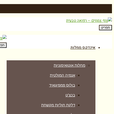
תפריט
תפר
אינדקס מחלות
מחלות אוטואימוניות
אנמיה המולטית
בולוס פמפיגואיד
בכצ’ט
דלקת חוליות מקשחת