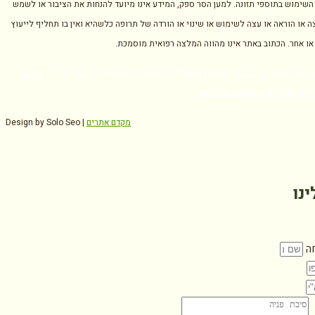
השימוש בתוספי תזונה. למען הסר ספק, המידע אינו מיועד להנחות את הציבור או לשמש
ה או הוראה או עצה לשימוש או שינוי או הורדה של תרופה כלשהיא ואין בו תחליף לייעוץ
 או אחר. הכתוב באתר אינו מהווה המלצה רפואית מוסמכת.
ז: הר ציון 6 ראשון לציון | צפון: החוחית 35 כפר ורדים |
תקנון
ש
|
תקנון חנות
|
הצהרת נגישות
מקדם אתרים
Design by Solo Seo |
ינו
ה