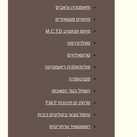
מיאסטניה גראביס
מיקוזיס פונגואידיס
מיקס קונקטיב M.C.T.D
סקלרודרמה
סרקואידוזיס
פולימיאלגיה ריאומטיקה
‏פנציטופניה
השתל כנגד המאכסן
קדחת ים תיכונית F.M.F
טיפול טבעי בקוליטיס כיבית
ראומטואיד ארתריטיס