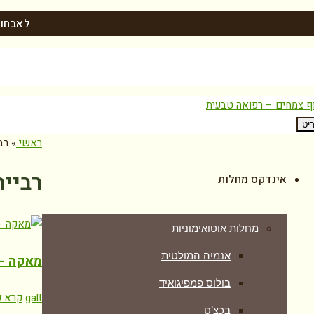
לאבחון
יט
ראשי
»
רב
רבייה
אינדקס מחלות
מחלות אוטואימוניות
אנמיה המולטית
מאקה – 
בולוס פמפיגואיד
galt
קרא ע
בכצ’ט