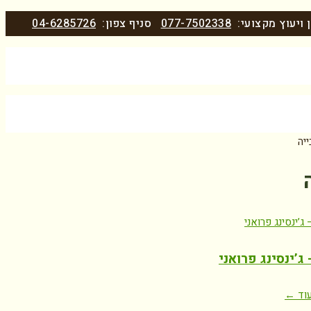
 ויעוץ מקצועי:
077-7502338
סניף צפון:
04-6285726
ייה
ג’ינסינג פרואני
וד ←