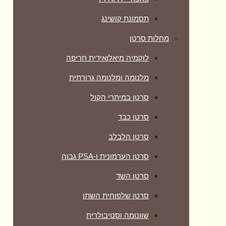
תסמונת קושינג
מחלות סרטן
לוקמיה מיאלואידית חריפה
מלנומה ומלנומה גרורתית
סרטן במיתרי הקול
סרטן כבד
סרטן הלבלב
סרטן הערמונית ו-PSA גבוה
סרטן השד
סרטן שלפוחית השתן
שוונומה וסטיבולרית