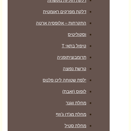
דלקת חוליות מקשחת
דלקת מפרקים ראומטית
התקרחות – אלופסיה ארטה
וסקוליטיס
טיפול בתאי T
תרומבוציתופניה
טרשת נפוצה
ילפת שטוחה ליכן פלנוס
לופוס (זאבת)
מחלת ווגנר
מחלת מג’דו ג’וזף
מחלת סטיל