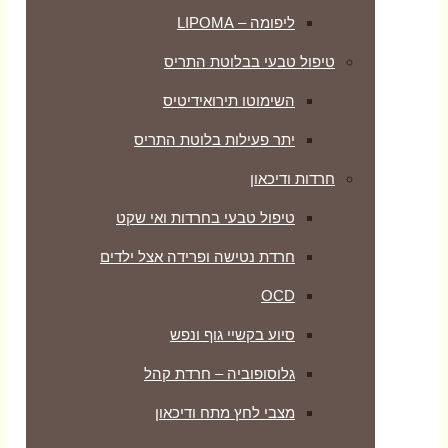
ליפומה – LIPOMA
טיפול טבעי בבלוטת התריס
השימוטו תירואידיטיס
יתר פעילות בלוטת התריס
חרדות ודיכאון
טיפול טבעי בחרדות ואי שקט
חרדת נטישה ופרידה אצל ילדים
OCD
סיוע בקשיי גוף ונפש
גלוסופוביה – חרדת קהל
מצבי לחץ מתח ודיכאון