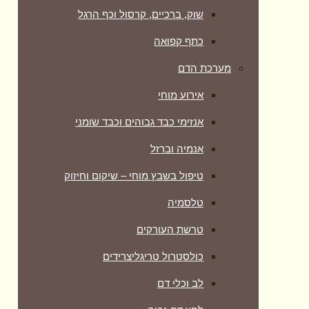
שוק, ברכיים, קרסול וכף הרגל
כתף קפואה
מערכת הדם
אירוע מוחי
אנזימי כבד גבוהים וכבד שומני
אנמיה וברזל
טיפול בשבץ מוחי – שיקום וחיזוק
טלסמיה
טרשת העורקים
כולסטרול טריגליצרידים
לב וכלי דם