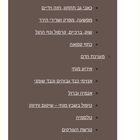
כאבי גב תחתון, חזה וידיים
מפשעה, מפרק ושרירי הירך
שוק, ברכיים, קרסול וכף הרגל
כתף קפואה
מערכת הדם
אירוע מוחי
אנזימי כבד גבוהים וכבד שומני
אנמיה וברזל
טיפול בשבץ מוחי – שיקום וחיזוק
טלסמיה
טרשת העורקים