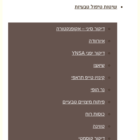
שיטות טיפול טבעיות
דיקור סיני – אקופנקטורה
איורוודה
דיקור יפני YNSA
שיאצו
קינזיו טייפ תראפי
נר הופי
פיתוח מיצויים טבעיים
כוסות רוח
טווינה
דיקור קוסמטי