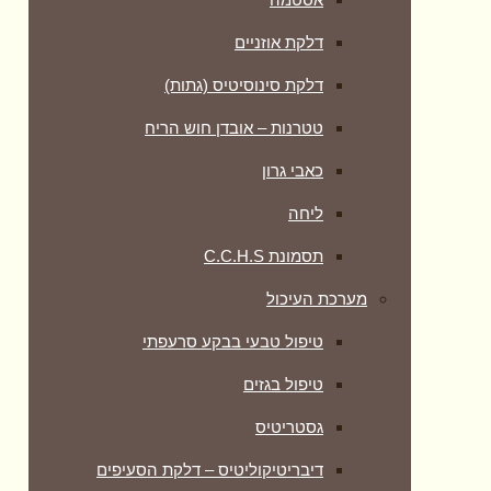
דלקת אוזניים
דלקת סינוסיטיס (גתות)
טטרנות – אובדן חוש הריח
כאבי גרון
ליחה
תסמונת C.C.H.S
מערכת העיכול
טיפול טבעי בבקע סרעפתי
טיפול בגזים
גסטריטיס
דיבריטיקוליטיס – דלקת הסעיפים