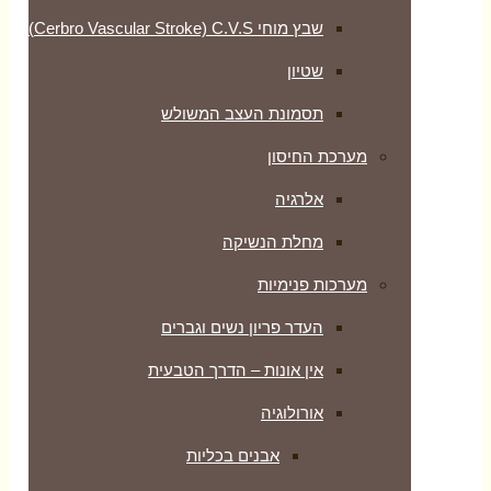
שבץ מוחי Cerbro Vascular Stroke) C.V.S)
שטיון
תסמונת העצב המשולש
מערכת החיסון
אלרגיה
מחלת הנשיקה
מערכות פנימיות
העדר פריון נשים וגברים
אין אונות – הדרך הטבעית
אורולוגיה
אבנים בכליות