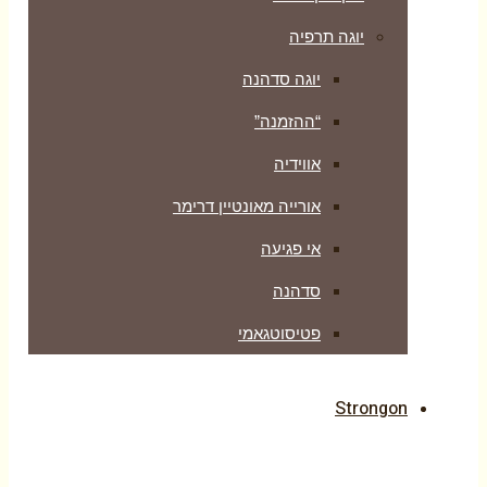
יוגה תרפיה
יוגה סדהנה
“ההזמנה”
אווידיה
אורייה מאונטיין דרימר
אי פגיעה
סדהנה
פטיסוטגאמי
Strongon