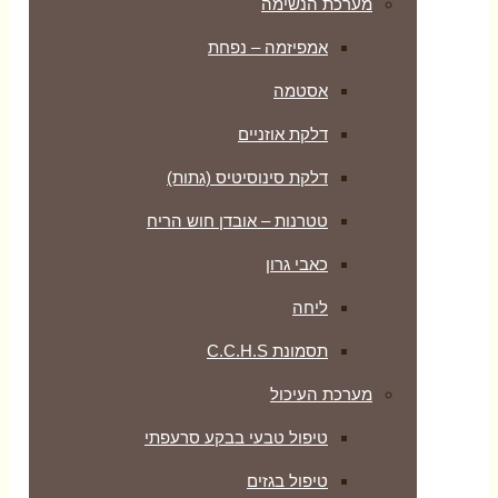
מערכת הנשימה
אמפיזמה – נפחת
אסטמה
דלקת אוזניים
דלקת סינוסיטיס (גתות)
טטרנות – אובדן חוש הריח
כאבי גרון
ליחה
תסמונת C.C.H.S
מערכת העיכול
טיפול טבעי בבקע סרעפתי
טיפול בגזים