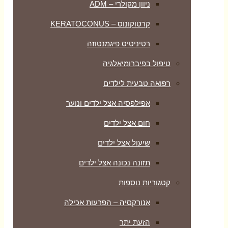
ניוון מקולרי – ADM
קרטוקונוס – KERATOCONUS
רטיניטיס פיגמנטוזה
טיפול בפיברומיאלגיה
רפואה טבעית לילדים
אפילפסיה אצל ילדים ונוער
חום אצל ילדים
שיעול אצל ילדים
תזונה נכונה אצל ילדים
קטגוריות נוספות
אנורקסיה – הפרעות אכילה
הזעת יתר