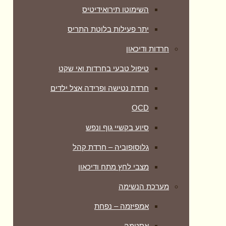
השימוטו תירואידיטיס
יתר פעילות בלוטת התריס
חרדות ודיכאון
טיפול טבעי בחרדות ואי שקט
חרדת נטישה ופרידה אצל ילדים
OCD
סיוע בקשיי גוף ונפש
גלוסופוביה – חרדת קהל
מצבי לחץ מתח ודיכאון
מערכת הנשימה
אמפיזמה – נפחת
אסטמה