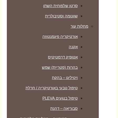
סרטן שלפוחית השתן
שוונומה וסטיבולרית
מחלות עור
אורטיקריה פיגמנטוזה
אקנה
אטופיק דרמטיטיס
בהרות (פטריית) שמש
ויטיליגו – בהקת
טיפול טבעי באורטיקריה / חרלת
טיפול בנגעים PLEVA
סבוריאה – דהנת