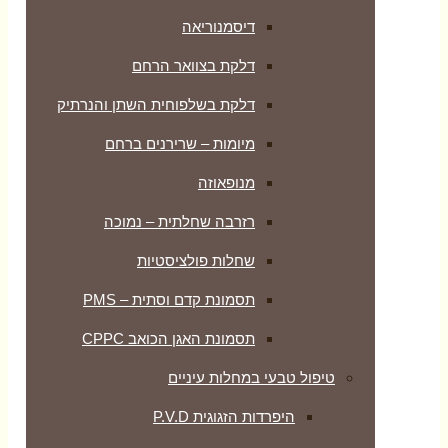
דיסמנוריאה
דלקת בצוואר הרחם
דלקת בשלפוחית השתן והנרתיק
מיומות – שרירנים ברחם
מנופאוזה
רזרבה שחלתית – נמוכה
שחלות פולציסטיות
תסמונת קדם וסתית – PMS
תסמונת האגן הכואב CPPC
טיפול טבעי במחלות עיניים
היפרדות הזגוגית P.V.D