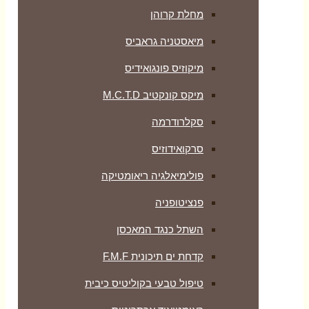
מחלת קרוהן
מיאסטניה גראביס
מיקוזיס פונגואידיס
מיקס קונקטיב M.C.T.D
סקלרודרמה
סרקואידוזיס
פולימיאלגיה ריאומטיקה
‏פנציטופניה
השתל כנגד המאכסן
קדחת ים תיכונית F.M.F
טיפול טבעי בקוליטיס כיבית