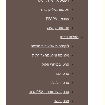
ראומטואיד ארתריטיס
תסמונת גיליאן ברה
פאפא – PFAPA
תסמונת קושינג
מחלות סרטן
לוקמיה מיאלואידית חריפה
מלנומה ומלנומה גרורתית
סרטן במיתרי הקול
סרטן כבד
סרטן הלבלב
סרטן הערמונית ו-PSA גבוה
סרטן השד