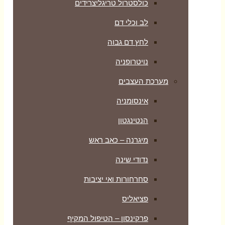
כולסטרול טריגליצרידים
לב וכלי דם
לחץ דם גבוה
נויטרופניה
מערכת העצבים
אינסומניה
הנטינגטון
מיגרנה – כאב ראש
נדודי שינה
סחרחורות ואי יציבות
פציאליס
פרקינסון – הטיפול המקיף