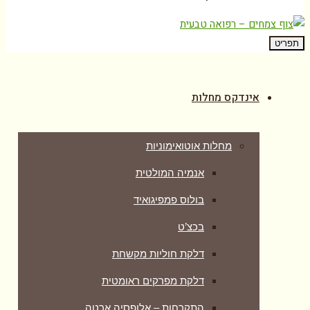
תפריט
אינדקס מחלות
מחלות אוטואימוניות
אנמיה המולטית
בולוס פמפיגואיד
בכצ’ט
דלקת חוליות מקשחת
דלקת מפרקים ראומטית
התקרחות – אלופסיה ארטה