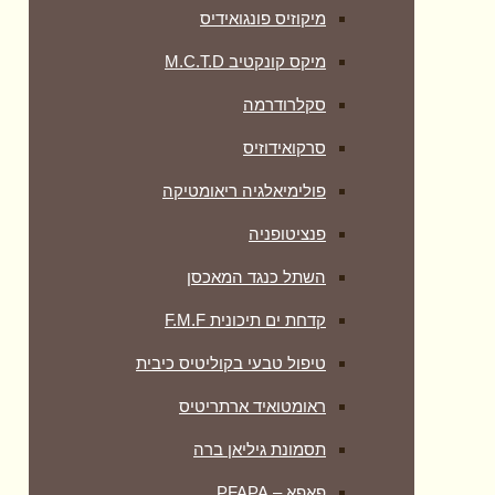
מיקוזיס פונגואידיס
מיקס קונקטיב M.C.T.D
סקלרודרמה
סרקואידוזיס
פולימיאלגיה ריאומטיקה
‏פנציטופניה
השתל כנגד המאכסן
קדחת ים תיכונית F.M.F
טיפול טבעי בקוליטיס כיבית
ראומטואיד ארתריטיס
תסמונת גיליאן ברה
פאפא – PFAPA