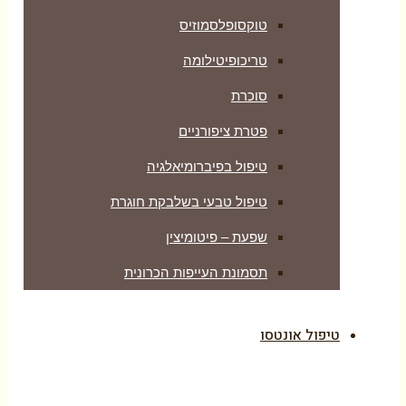
טוקסופלסמוזיס
טריכופיטילומה
סוכרת
פטרת ציפורניים
טיפול בפיברומיאלגיה
טיפול טבעי בשלבקת חוגרת
שפעת – פיטומיצין
תסמונת העייפות הכרונית
טיפול אונטסו