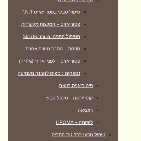
טיפול טבעי בפסוריאזיס P.N.T
פסוריאזיס – המלצות מלקוחות
הטיפול הפנימי Skin Formula
ספחת – הסבר מזווית אחרת
פסוריאזיס – לפני ואחרי (גלריה)
נספחים נוספים להבנה מעמיקה
פיטיריאזיס רוזאה
קונדילומה – טיפול טבעי
רוזציאה
ליפומה – LIPOMA
טיפול טבעי בבלוטת התריס