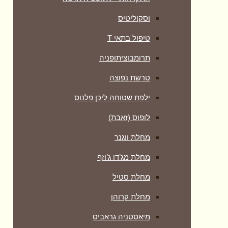
וסקוליטיס
טיפול בתאי T
תרומבוציתופניה
טרשת נפוצה
ילפת שטוחה ליכן פלנוס
לופוס (זאבת)
מחלת ווגנר
מחלת מג’דו ג’וזף
מחלת סטיל
מחלת קרוהן
מיאסטניה גראביס