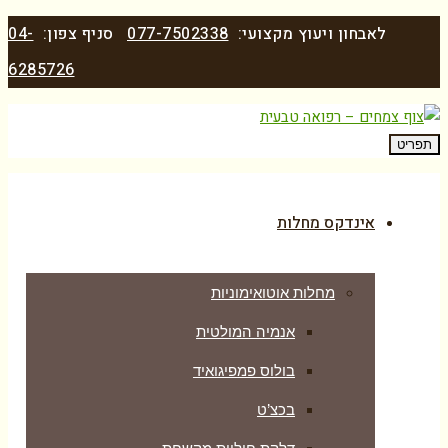
לאבחון ויעוץ מקצועי:
077-7502338
סניף צפון:
04-
6285726
תפריט
אינדקס מחלות
מחלות אוטואימוניות
אנמיה המולטית
בולוס פמפיגואיד
בכצ’ט