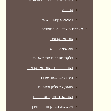
טיפול טבעי בפיסורה אנאלית
קנדידה
ריפלוקס קיבה וושטי
מערכת השלד – אורטופדיה
אוסטאונקרוזיס
אוסטיאופורוזיס
דלקת מפרקים פסוריאטית
כאבי ברכיים – אוסטאונקרוזיס
בעיות גב ועמוד שדרה
צוואר, גב עליון וכתפיים
כאבי גב תחתון, חזה וידיים
מפשעה, מפרק ושרירי הירך