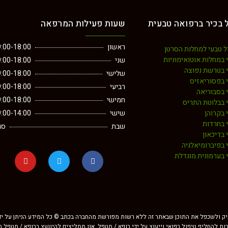
 בכיר ברפואה טבעית
שעות פעילות המרפאה
ראשון
:00-18:00
ל טבעי למחלות הסרטן
 במחלות אוטואימוניות
שני
:00-18:00
י בטרשת נפוצה
שלישי
:00-18:00
 בפסוריאזיס
רביעי
:00-18:00
 בסבוריאה
חמישי
:00-18:00
 בבלוטת התריס
 בקרוהן
שישי
:00-14:00
 בחרדות
שבת
סג
 בדיכאון
 בפיברומיאלגיה
 בערמונית מוגדלת
תיק ולשכפל את התוכן שבאתר זה ללא רשות מפורשת מהחברה בכתב © כל המידע הניתן על ידי א
רות להחליף טיפול רפואי וייעוץ על ידי רופא / מטפל. אנו ממליצים להיוועץ ברופא / מטפל