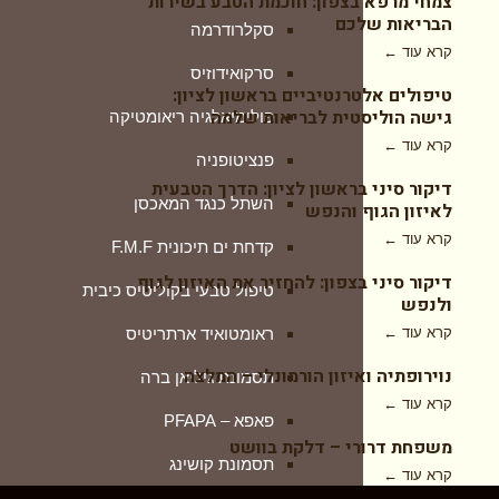
צמחי מרפא בצפון: חוכמת הטבע בשירות
הבריאות שלכם
סקלרודרמה
תסמונת קושינג
קרא עוד ←
סרקואידוזיס
מחלות סרטן
טיפולים אלטרנטיביים בראשון לציון:
גישה הוליסטית לבריאות שלמה
פולימיאלגיה ריאומטיקה
לוקמיה מיאלואידית חריפה
קרא עוד ←
‏פנציטופניה
מלנומה ומלנומה גרורתית
דיקור סיני בראשון לציון: הדרך הטבעית
השתל כנגד המאכסן
לאיזון הגוף והנפש
סרטן במיתרי הקול
קרא עוד ←
קדחת ים תיכונית F.M.F
סרטן כבד
דיקור סיני בצפון: להחזיר את האיזון לגוף
טיפול טבעי בקוליטיס כיבית
סרטן הלבלב
ולנפש
קרא עוד ←
ראומטואיד ארתריטיס
סרטן הערמונית ו-PSA גבוה
נוירופתיה ואיזון הורמונלי – המלצה
תסמונת גיליאן ברה
סרטן השד
קרא עוד ←
פאפא – PFAPA
סרטן שלפוחית השתן
משפחת דרורי – דלקת בוושט
תסמונת קושינג
שוונומה וסטיבולרית
קרא עוד ←