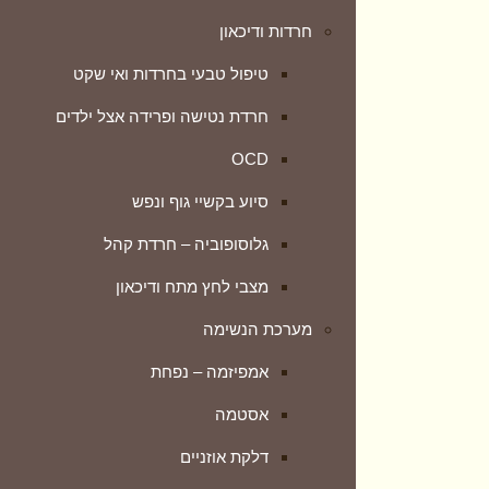
חרדות ודיכאון
דלקת אוזניים
טיפול טבעי בחרדות ואי שקט
דלקת סינוסיטיס (גתות)
חרדת נטישה ופרידה אצל ילדים
טטרנות – אובדן חוש הריח
OCD
כאבי גרון
סיוע בקשיי גוף ונפש
ליחה
גלוסופוביה – חרדת קהל
תסמונת C.C.H.S
מצבי לחץ מתח ודיכאון
מערכת העיכול
מערכת הנשימה
טיפול טבעי בבקע סרעפתי
אמפיזמה – נפחת
טיפול בגזים
אסטמה
גסטריטיס
דלקת אוזניים
דיבריטיקוליטיס – דלקת הסעיפים