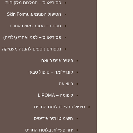
פסוריאזיס – המלצות מלקוחות
השימוטו תירואידיטיס
הטיפול הפנימי Skin Formula
יתר פעילות בלוטת התריס
ספחת – הסבר מזווית אחרת
חרדות ודיכאון
פסוריאזיס – לפני ואחרי (גלריה)
טיפול טבעי בחרדות ואי שקט
נספחים נוספים להבנה מעמיקה
חרדת נטישה ופרידה אצל ילדים
פיטיריאזיס רוזאה
OCD
קונדילומה – טיפול טבעי
סיוע בקשיי גוף ונפש
רוזציאה
גלוסופוביה – חרדת קהל
ליפומה – LIPOMA
מצבי לחץ מתח ודיכאון
טיפול טבעי בבלוטת התריס
מערכת הנשימה
השימוטו תירואידיטיס
אמפיזמה – נפחת
יתר פעילות בלוטת התריס
אסטמה