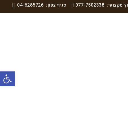
וץ מקצועי:
077-7502338
סניף צפון:
04-6285726
פתח סרגל