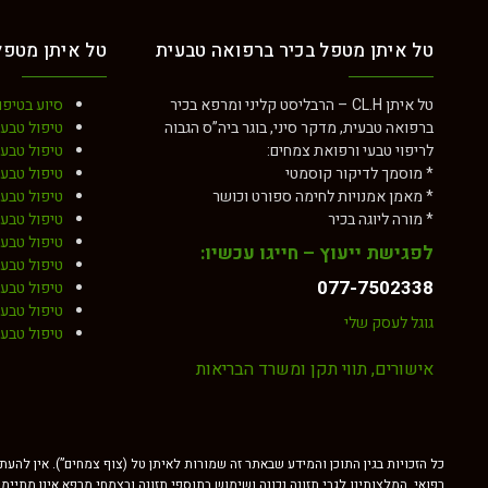
מחלות סרטן
מחלות עור
טל איתן מטפל בכיר ברפואה טבעית
טל איתן מטפל
לוקמיה מיאלואידית חריפה
אורטיקריה פיגמנטוזה
מלנומה ומלנומה גרורתית
אקנה
טל איתן CL.H – הרבליסט קליני ומרפא בכיר
סיוע בטיפו
ברפואה טבעית, מדקר סיני, בוגר ביה”ס הגבוה
טיפול טבעי
סרטן במיתרי הקול
אטופיק דרמטיטיס
לריפוי טבעי ורפואת צמחים:
טיפול טבע
* מוסמך לדיקור קוסמטי
טיפול טבעי
סרטן כבד
בהרות (פטריית) שמש
* מאמן אמנויות לחימה ספורט וכושר
טיפול טבעי
* מורה ליוגה בכיר
טיפול טבעי
סרטן הלבלב
ויטיליגו – בהקת
טיפול טבעי
לפגישת ייעוץ – חייגו עכשיו:
סרטן הערמונית ו-PSA גבוה
טיפול טבעי
טיפול טבעי באורטיקריה / חרלת
077-7502338
טיפול טבעי
סרטן השד
טיפול טבעי
טיפול בנגעים PLEVA
גוגל לעסק שלי
טיפול טבעי
סרטן שלפוחית השתן
סבוריאה – דהנת
אישורים, תווי תקן ומשרד הבריאות
שוונומה וסטיבולרית
סבוריאה – המלצות מלקוחות
מחלות עור
סבוריאה דרמטיטיס
כל הזכויות בגין התוכן והמידע שבאתר זה שמורות לאיתן טל (צוף צמחים”). אין להע
אורטיקריה פיגמנטוזה
טיפול בפסוריאזיס
רפואי. המלצותינו לגבי תזונה נכונה ושימוש בתוספי תזונה ובצמחי מרפא אינן מתיימ