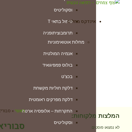
וסקוליטיס
אינדקס מחלות
טיפול בתאי T
תרומבוציתופניה
מחלות אוטואימוניות
טרשת נפוצה
אנמיה המולטית
ילפת שטוחה ליכן פלנוס
בולוס פמפיגואיד
לופוס (זאבת)
בכצ’ט
מחלת ווגנר
דלקת חוליות מקשחת
מחלת מג’דו ג’וזף
דלקת מפרקים ראומטית
מחלת סטיל
ראשי
»
סבורי
התקרחות – אלופסיה ארטה
מחלת קרוהן
המלצות מלקוחות:
וסקוליטיס
סבוריא
מיאסטניה גראביס
לא נמצאו פוסטים