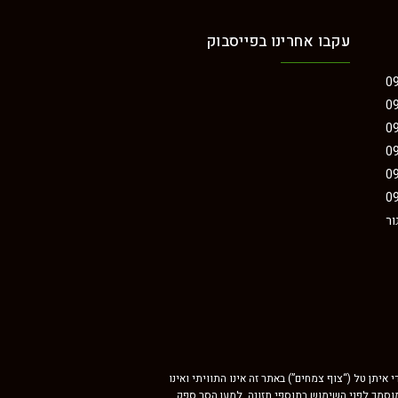
עקבו אחרינו בפייסבוק
09
09
09
09
09
09
ור
יתן טל (“צוף צמחים”) באתר זה אינו התוויתי ואינו
 מוסמך לפני השימוש בתוספי תזונה. למען הסר ספק,