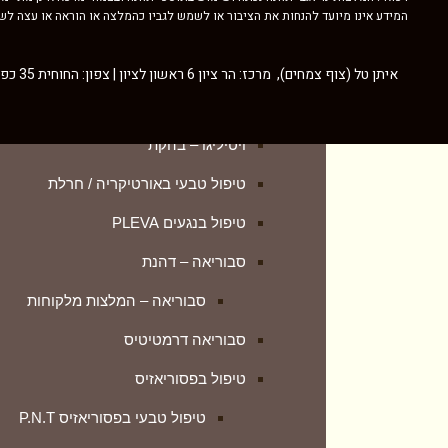
המידע אינו מיועד להנחות את הציבור או לשמש לגביו כהמלצה או הוראה או עצה לשימ
אקנה
טיפול טבעי בפסוריאזיס P.N.T
אטופיק דרמטיטיס
איתן טל (צוף צמחים), מרכז: הר ציון 6 ראשון לציון | צפון: החוחית 35 כפר ורדים |
פסוריאזיס – המלצות מלקוחות
בהרות (פטריית) שמש
הטיפול הפנימי Skin Formula
ויטיליגו – בהקת
ספחת – הסבר מזווית אחרת
טיפול טבעי באורטיקריה / חרלת
פסוריאזיס – לפני ואחרי (גלריה)
טיפול בנגעים PLEVA
נספחים נוספים להבנה מעמיקה
סבוריאה – דהנת
פיטיריאזיס רוזאה
סבוריאה – המלצות מלקוחות
קונדילומה – טיפול טבעי
סבוריאה דרמטיטיס
רוזציאה
טיפול בפסוריאזיס
ליפומה – LIPOMA
טיפול טבעי בפסוריאזיס P.N.T
טיפול טבעי בבלוטת התריס