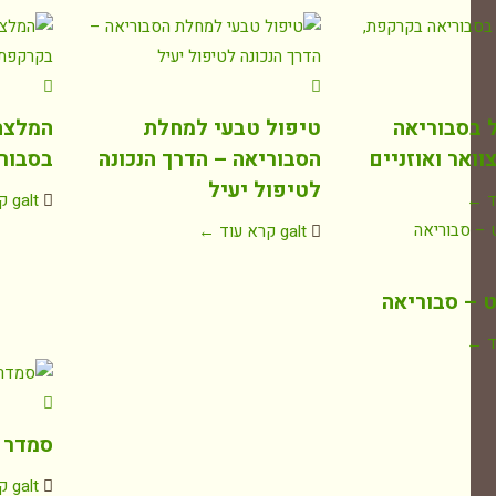
ל בסבוריאה
טיפול טבעי למחלת
המלצה
ואר ואוזניים
הסבוריאה – הדרך הנכונה
בסבור
לטיפול יעיל
ד ←
galt
ק
galt
קרא עוד ←
ט – סבוריאה
ד ←
סמדר 
galt
ק