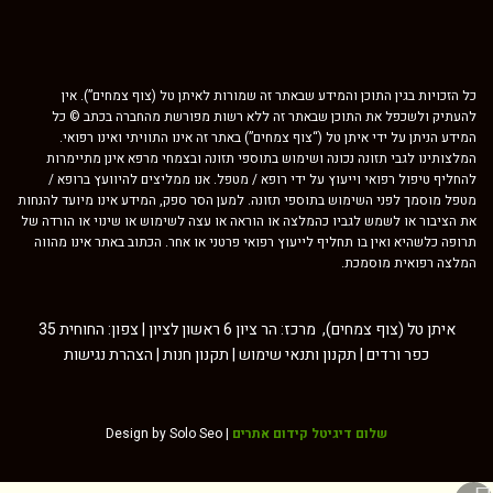
כל הזכויות בגין התוכן והמידע שבאתר זה שמורות לאיתן טל (צוף צמחים”). אין
להעתיק ולשכפל את התוכן שבאתר זה ללא רשות מפורשת מהחברה בכתב © כל
המידע הניתן על ידי איתן טל (“צוף צמחים”) באתר זה אינו התוויתי ואינו רפואי.
המלצותינו לגבי תזונה נכונה ושימוש בתוספי תזונה ובצמחי מרפא אינן מתיימרות
להחליף טיפול רפואי וייעוץ על ידי רופא / מטפל. אנו ממליצים להיוועץ ברופא /
מטפל מוסמך לפני השימוש בתוספי תזונה. למען הסר ספק, המידע אינו מיועד להנחות
את הציבור או לשמש לגביו כהמלצה או הוראה או עצה לשימוש או שינוי או הורדה של
תרופה כלשהיא ואין בו תחליף לייעוץ רפואי פרטני או אחר. הכתוב באתר אינו מהווה
המלצה רפואית מוסמכת.
איתן טל (צוף צמחים), מרכז: הר ציון 6 ראשון לציון | צפון: החוחית 35
כפר ורדים |
תקנון ותנאי שימוש
|
תקנון חנות
|
הצהרת נגישות
שלום דיגיטל קידום אתרים
Design by Solo Seo |