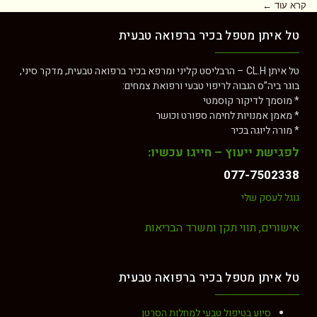
קרא עוד ←
טל איתן מטפל בכיר ברפואה טבעית
טל איתן CL.H – הרבליסט קליני ומרפא בכיר ברפואה טבעית, מדקר סיני,
בוגר ביה”ס הגבוה לריפוי טבעי ורפואת צמחים:
* מוסמך לדיקור קוסמטי
* מאמן אמנויות לחימה ספורט וכושר
* מורה ליוגה בכיר
לפגישת ייעוץ – חייגו עכשיו:
077-7502338
גוגל לעסק שלי
אישורים, תווי תקן ומשרד הבריאות
טל איתן מטפל בכיר ברפואה טבעית
סיוע בטיפול טבעי למחלות הסרטן