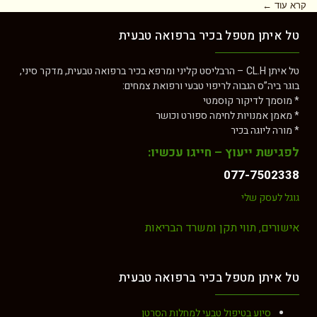
קרא עוד ←
טל איתן מטפל בכיר ברפואה טבעית
טל איתן CL.H – הרבליסט קליני ומרפא בכיר ברפואה טבעית, מדקר סיני,
בוגר ביה”ס הגבוה לריפוי טבעי ורפואת צמחים:
* מוסמך לדיקור קוסמטי
* מאמן אמנויות לחימה ספורט וכושר
* מורה ליוגה בכיר
לפגישת ייעוץ – חייגו עכשיו:
077-7502338
גוגל לעסק שלי
אישורים, תווי תקן ומשרד הבריאות
טל איתן מטפל בכיר ברפואה טבעית
סיוע בטיפול טבעי למחלות הסרטן