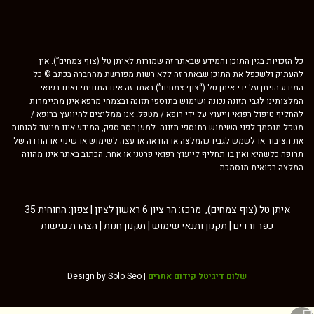
כל הזכויות בגין התוכן והמידע שבאתר זה שמורות לאיתן טל (צוף צמחים”). אין
להעתיק ולשכפל את התוכן שבאתר זה ללא רשות מפורשת מהחברה בכתב © כל
המידע הניתן על ידי איתן טל (“צוף צמחים”) באתר זה אינו התוויתי ואינו רפואי.
המלצותינו לגבי תזונה נכונה ושימוש בתוספי תזונה ובצמחי מרפא אינן מתיימרות
להחליף טיפול רפואי וייעוץ על ידי רופא / מטפל. אנו ממליצים להיוועץ ברופא /
מטפל מוסמך לפני השימוש בתוספי תזונה. למען הסר ספק, המידע אינו מיועד להנחות
את הציבור או לשמש לגביו כהמלצה או הוראה או עצה לשימוש או שינוי או הורדה של
תרופה כלשהיא ואין בו תחליף לייעוץ רפואי פרטני או אחר. הכתוב באתר אינו מהווה
המלצה רפואית מוסמכת.
איתן טל (צוף צמחים), מרכז: הר ציון 6 ראשון לציון | צפון: החוחית 35
כפר ורדים |
תקנון ותנאי שימוש
|
תקנון חנות
|
הצהרת נגישות
שלום דיגיטל קידום אתרים
Design by Solo Seo |