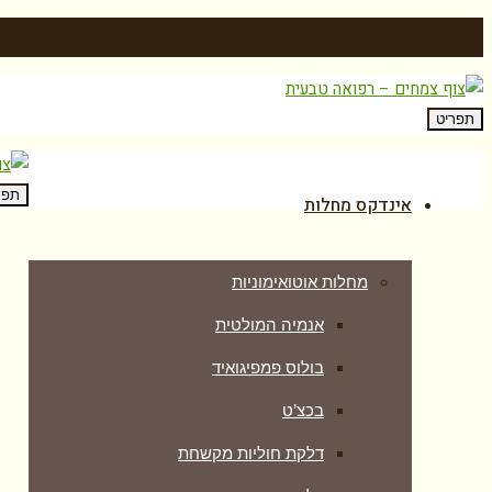
תפריט
תפר
אינדקס מחלות
מחלות אוטואימוניות
אנמיה המולטית
בולוס פמפיגואיד
בכצ’ט
דלקת חוליות מקשחת