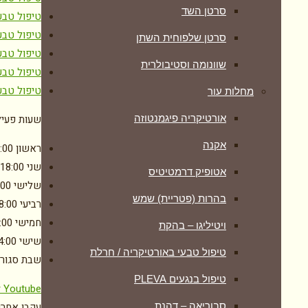
סרטן השד
טיפול טבעי
טיפול טבע
סרטן שלפוחית השתן
טיפול טבע
שוונומה וסטיבולרית
טיפול טבע
טיפול טבע
מחלות עור
שעות פעיל
אורטיקריה פיגמנטוזה
אקנה
ראשון
:00
שני
-18:00
אטופיק דרמטיטיס
שלישי
:00
בהרות (פטריית) שמש
רביעי
8:00
חמישי
:00
ויטיליגו – בהקת
שישי
4:00
טיפול טבעי באורטיקריה / חרלת
שבת
סגור
טיפול בנגעים PLEVA
r
Youtube
עקבו אחרינ
סבוריאה – דהנת