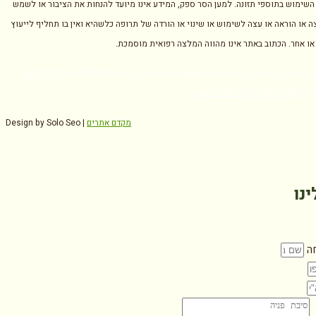
השימוש בתוספי תזונה. למען הסר ספק, המידע אינו מיועד להנחות את הציבור או לשמש
ה או הוראה או עצה לשימוש או שינוי או הורדה של תרופה כלשהיא ואין בו תחליף לייעוץ
 או אחר. הכתוב באתר אינו מהווה המלצה רפואית מוסמכת.
ז: הר ציון 6 ראשון לציון | צפון: החוחית 35 כפר ורדים |
תקנון
ש
|
תקנון חנות
|
הצהרת נגישות
מקדם אתרים
Design by Solo Seo |
ינו
ה