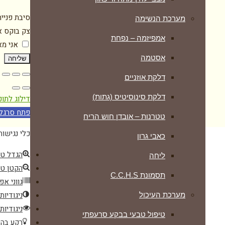
סיבת פניי
מערכת הנשימה
צק בוקס א
אמפיזמה – נפחת
אני מ
אסטמה
שליחה
דלקת אוזניים
דלקת סינוסיטיס (גתות)
דילוג לתוכ
פתח סרגל 
טטרנות – אובדן חוש הריח
כלי נגישות
כאבי גרון
הגדל ט
ליחה
הקטן ט
תסמונת C.C.H.S
גווני אפ
ניגודיות
מערכת העיכול
ניגודיות
טיפול טבעי בבקע סרעפתי
רקע בהי