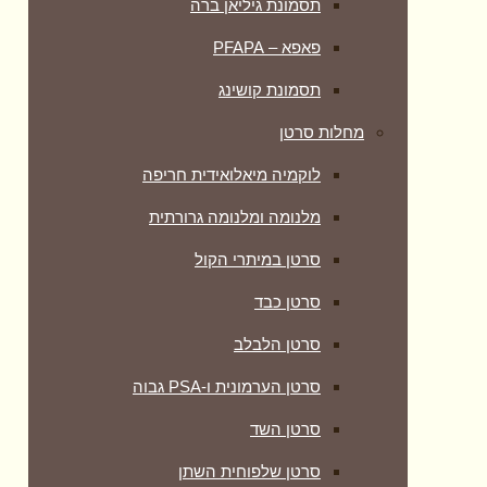
תסמונת גיליאן ברה
פאפא – PFAPA
תסמונת קושינג
מחלות סרטן
לוקמיה מיאלואידית חריפה
מלנומה ומלנומה גרורתית
סרטן במיתרי הקול
סרטן כבד
סרטן הלבלב
סרטן הערמונית ו-PSA גבוה
סרטן השד
סרטן שלפוחית השתן