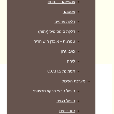
אמפיזמה – נפחת
אסטמה
דלקת אוזניים
דלקת סינוסיטיס (גתות)
טטרנות – אובדן חוש הריח
כאבי גרון
ליחה
תסמונת C.C.H.S
מערכת העיכול
טיפול טבעי בבקע סרעפתי
טיפול בגזים
גסטריטיס