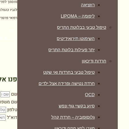
מוסמך לפני 
רוזציאה
לגביו כהמלצ
ליפומה – LIPOMA
רפואי פרטני
טיפול טבעי בבלוטת התריס
איתן טל (צוף צמחים), מרכ
ותנאי שימו
השימוטו תירואידיטיס
יתר פעילות בלוטת התריס
חרדות ודיכאון
טיפול טבעי בחרדות ואי שקט
פנו אל
חרדת נטישה ופרידה אצל ילדים
שם
OCD
שם משפח
סיוע בקשיי גוף ונפש
טלפון
דוא"ל
גלוסופוביה – חרדת קהל
מצבי לחץ מתח ודיכאון