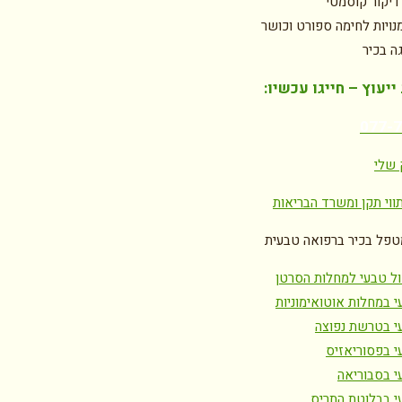
דיקור קוסמטי
נויות לחימה ספורט וכושר
גה בכיר
יעוץ – חייגו עכשיו:
077-
 שלי
ווי תקן ומשרד הבריאות
טפל בכיר ברפואה טבעית
ול טבעי למחלות הסרטן
י במחלות אוטואימוניות
י בטרשת נפוצה
י בפסוריאזיס
י בסבוריאה
י בבלוטת התריס