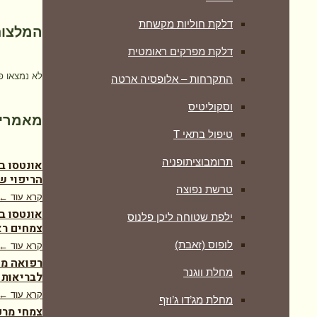
דלקת חוליות מקשחת
המלצות
דלקת מפרקים ראומטית
לא נמצאו פ
התקרחות – אלופסיה ארטה
וסקוליטיס
מאמרים
טיפול בתאי T
תרומבוציתופניה
אונטסו ב
הריפוי ש
טרשת נפוצה
קרא עוד ←
אונטסו ב
ילפת שטוחה ליכן פלנוס
צמחים רא
לופוס (זאבת)
קרא עוד ←
רפואה מש
מחלת ווגנר
לבריאות 
קרא עוד ←
מחלת מג’דו ג’וזף
צמחי מרפ