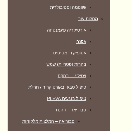
שוונומה וסטיבולרית
מחלות עור
אורטיקריה פיגמנטוזה
אקנה
אטופיק דרמטיטיס
בהרות (פטריית) שמש
ויטיליגו – בהקת
טיפול טבעי באורטיקריה / חרלת
טיפול בנגעים PLEVA
סבוריאה – דהנת
סבוריאה – המלצות מלקוחות