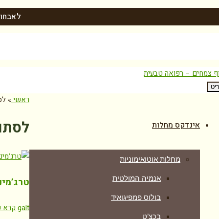
לאבחון
יט
ראשי
»
לס
לסתות
אינדקס מחלות
מחלות אוטואימוניות
אנמיה המולטית
טרג’מינ
בולוס פמפיגואיד
galt
קרא ע
בכצ’ט