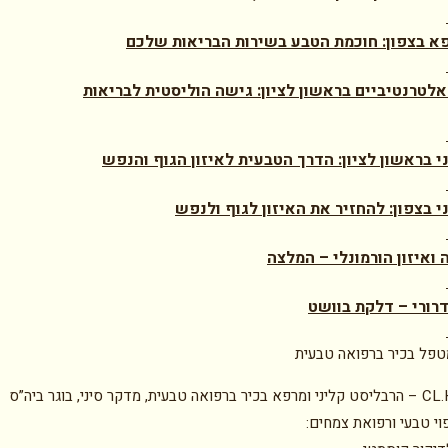
א בצפון: חוכמת הטבע בשירות הבריאות שלכם
אלטרנטיביים בראשון לציון: גישה הוליסטית לבריאות
ני בראשון לציון: הדרך הטבעית לאיזון הגוף והנפש
י בצפון: להחזיר את האיזון לגוף ולנפש
 ואיזון הורמונלי – המלצה
ורי – דלקת בוושט
טפל בכיר ברפואה טבעית
טל איתן CL.H – הרבליסט קליני ומרפא בכיר ברפואה טבעית, מדקר סיני, בוגר ביה”ס
וי טבעי ורפואת צמחים: