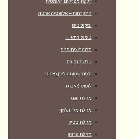
דלקת מפרקים ראומטית
התקרחות – אלופסיה ארטה
וסקוליטיס
טיפול בתאי T
תרומבוציתופניה
טרשת נפוצה
ילפת שטוחה ליכן פלנוס
לופוס (זאבת)
מחלת ווגנר
מחלת מג’דו ג’וזף
מחלת סטיל
מחלת קרוהן