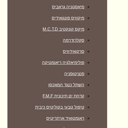
מיאסטניה גראביס
מיקוזיס פונגואידיס
מיקס קונקטיב M.C.T.D
סקלרודרמה
סרקואידוזיס
פולימיאלגיה ריאומטיקה
‏פנציטופניה
השתל כנגד המאכסן
קדחת ים תיכונית F.M.F
טיפול טבעי בקוליטיס כיבית
ראומטואיד ארתריטיס