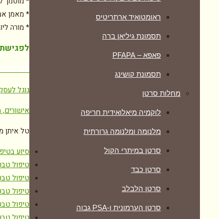
* מוסמך ל
* מאמן אמ
ראומטואיד ארתריטיס
* מורה ליו
תסמונת גיליאן ברה
לפגישת י
פאפא – PFAPA
7502338
תסמונת קושינג
גוגל לעסק
מחלות סרטן
אישורים, ת
לוקמיה מיאלואידית חריפה
טל איתן מ
מלנומה ומלנומה גרורתית
סיוע בטיפ
סרטן במיתרי הקול
טיפול טבע
סרטן כבד
טיפול טבע
סרטן הלבלב
טיפול טבע
טיפול טבע
סרטן הערמונית ו-PSA גבוה
טיפול טבע