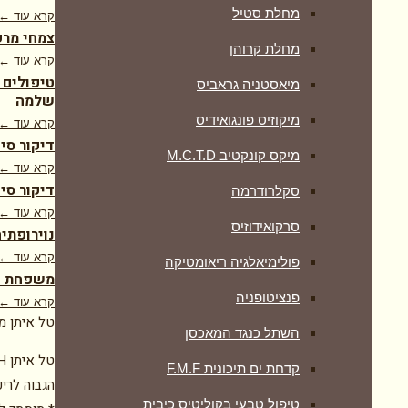
מחלת סטיל
קרא עוד ←
צמחי מרפ
מחלת קרוהן
קרא עוד ←
טיפולים 
מיאסטניה גראביס
שלמה
מיקוזיס פונגואידיס
קרא עוד ←
דיקור סי
מיקס קונקטיב M.C.T.D
קרא עוד ←
דיקור סינ
סקלרודרמה
קרא עוד ←
סרקואידוזיס
נוירופתיה
קרא עוד ←
פולימיאלגיה ריאומטיקה
משפחת דר
‏פנציטופניה
קרא עוד ←
טל איתן מ
השתל כנגד המאכסן
קדחת ים תיכונית F.M.F
הגבוה לריפ
טיפול טבעי בקוליטיס כיבית