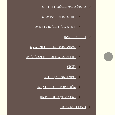
טיפול טבעי בבלוטת התריס
השימוטו תירואידיטיס
יתר פעילות בלוטת התריס
חרדות ודיכאון
טיפול טבעי בחרדות ואי שקט
חרדת נטישה ופרידה אצל ילדים
OCD
סיוע בקשיי גוף ונפש
גלוסופוביה – חרדת קהל
מצבי לחץ מתח ודיכאון
מערכת הנשימה