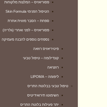
פסוריאזיס – המלצות מלקוחות
השימוטו תירואידיטיס
הטיפול הפנימי Skin Formula
יתר פעילות בלוטת התריס
ספחת – הסבר מזווית אחרת
חרדות ודיכאון
פסוריאזיס – לפני ואחרי (גלריה)
טיפול טבעי בחרדות ואי שקט
נספחים נוספים להבנה מעמיקה
חרדת נטישה ופרידה אצל ילדים
פיטיריאזיס רוזאה
OCD
קונדילומה – טיפול טבעי
סיוע בקשיי גוף ונפש
רוזציאה
גלוסופוביה – חרדת קהל
ליפומה – LIPOMA
מצבי לחץ מתח ודיכאון
טיפול טבעי בבלוטת התריס
מערכת הנשימה
השימוטו תירואידיטיס
אמפיזמה – נפחת
יתר פעילות בלוטת התריס
אסטמה