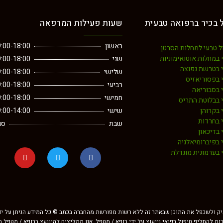
 בכיר ברפואה טבעית
שעות פעילות המרפאה
ראשון
:00-18:00
ל טבעי למחלות הסרטן
 במחלות אוטואימוניות
שני
:00-18:00
י בטרשת נפוצה
שלישי
:00-18:00
 בפסוריאזיס
רביעי
:00-18:00
 בסבוריאה
חמישי
:00-18:00
 בבלוטת התריס
 בקרוהן
שישי
:00-14:00
 בחרדות
שבת
סג
 בדיכאון
 בפיברומיאלגיה
 בערמונית מוגדלת
תיק ולשכפל את התוכן שבאתר זה ללא רשות מפורשת מהחברה בכתב © כל המידע הניתן על ידי א
רות להחליף טיפול רפואי וייעוץ על ידי רופא / מטפל. אנו ממליצים להיוועץ ברופא / מטפל