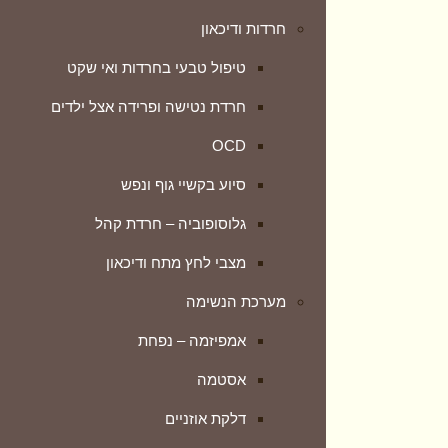
חרדות ודיכאון
דלקת אוזניים
טיפול טבעי בחרדות ואי שקט
דלקת סינוסיטיס (גתות)
חרדת נטישה ופרידה אצל ילדים
טטרנות – אובדן חוש הריח
OCD
כאבי גרון
סיוע בקשיי גוף ונפש
ליחה
גלוסופוביה – חרדת קהל
תסמונת C.C.H.S
מצבי לחץ מתח ודיכאון
מערכת העיכול
מערכת הנשימה
טיפול טבעי בבקע סרעפתי
אמפיזמה – נפחת
טיפול בגזים
אסטמה
גסטריטיס
דלקת אוזניים
דיבריטיקוליטיס – דלקת הסעיפים