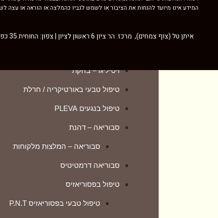
המידע אינו מיועד להנחות את הציבור או לשמש לגביו כהמלצה או הוראה או עצה לשימ
אקנה
טיפול טבעי בפסוריאזיס P.N.T
אטופיק דרמטיטיס
איתן טל (צוף צמחים), מרכז: הר ציון 6 ראשון לציון | צפון: החוחית 35 כפר ורדים |
פסוריאזיס – המלצות מלקוחות
בהרות (פטריית) שמש
הטיפול הפנימי Skin Formula
ויטיליגו – בהקת
ספחת – הסבר מזווית אחרת
טיפול טבעי באורטיקריה / חרלת
פסוריאזיס – לפני ואחרי (גלריה)
טיפול בנגעים PLEVA
נספחים נוספים להבנה מעמיקה
סבוריאה – דהנת
פיטיריאזיס רוזאה
סבוריאה – המלצות מלקוחות
קונדילומה – טיפול טבעי
סבוריאה דרמטיטיס
רוזציאה
טיפול בפסוריאזיס
ליפומה – LIPOMA
טיפול טבעי בפסוריאזיס P.N.T
טיפול טבעי בבלוטת התריס