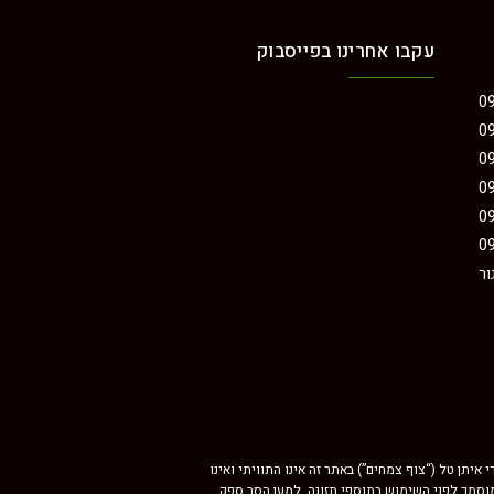
עקבו אחרינו בפייסבוק
09
09
09
09
09
09
ור
יתן טל (“צוף צמחים”) באתר זה אינו התוויתי ואינו
 מוסמך לפני השימוש בתוספי תזונה. למען הסר ספק,