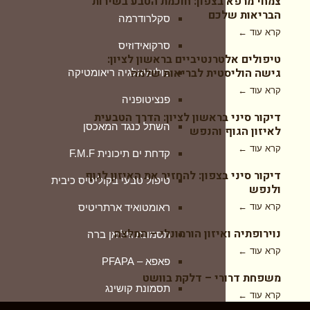
צמחי מרפא בצפון: חוכמת הטבע בשירות
הבריאות שלכם
סקלרודרמה
תסמונת קושינג
קרא עוד ←
סרקואידוזיס
מחלות סרטן
טיפולים אלטרנטיביים בראשון לציון:
גישה הוליסטית לבריאות שלמה
פולימיאלגיה ריאומטיקה
לוקמיה מיאלואידית חריפה
קרא עוד ←
‏פנציטופניה
מלנומה ומלנומה גרורתית
דיקור סיני בראשון לציון: הדרך הטבעית
השתל כנגד המאכסן
לאיזון הגוף והנפש
סרטן במיתרי הקול
קרא עוד ←
קדחת ים תיכונית F.M.F
סרטן כבד
דיקור סיני בצפון: להחזיר את האיזון לגוף
טיפול טבעי בקוליטיס כיבית
סרטן הלבלב
ולנפש
קרא עוד ←
ראומטואיד ארתריטיס
סרטן הערמונית ו-PSA גבוה
נוירופתיה ואיזון הורמונלי – המלצה
תסמונת גיליאן ברה
סרטן השד
קרא עוד ←
פאפא – PFAPA
סרטן שלפוחית השתן
משפחת דרורי – דלקת בוושט
תסמונת קושינג
שוונומה וסטיבולרית
קרא עוד ←