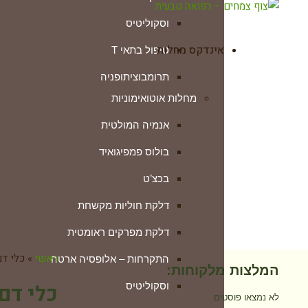
וסקוליטיס
אינדקס מחלות
טיפול בתאי T
תרומבוציתופניה
מחלות אוטואימוניות
טרשת נפוצה
אנמיה המולטית
ילפת שטוחה ליכן פלנוס
בולוס פמפיגואיד
לופוס (זאבת)
בכצ’ט
מחלת ווגנר
דלקת חוליות מקשחת
מחלת מג’דו ג’וזף
דלקת מפרקים ראומטית
מחלת סטיל
ראשי
»
כלי ד
התקרחות – אלופסיה ארטה
מחלת קרוהן
המלצות מלקוחות:
וסקוליטיס
כלי דם
מיאסטניה גראביס
לא נמצאו פוסטים