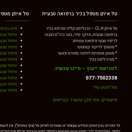
מחלות סרטן
מחלות עור
טל איתן מטפל בכיר ברפואה טבעית
טל איתן מטפל
לוקמיה מיאלואידית חריפה
אורטיקריה פיגמנטוזה
מלנומה ומלנומה גרורתית
אקנה
טל איתן CL.H – הרבליסט קליני ומרפא בכיר
סיוע בטיפו
ברפואה טבעית, מדקר סיני, בוגר ביה”ס הגבוה
טיפול טבעי
סרטן במיתרי הקול
אטופיק דרמטיטיס
לריפוי טבעי ורפואת צמחים:
טיפול טבע
* מוסמך לדיקור קוסמטי
טיפול טבעי
סרטן כבד
בהרות (פטריית) שמש
* מאמן אמנויות לחימה ספורט וכושר
טיפול טבעי
* מורה ליוגה בכיר
טיפול טבעי
סרטן הלבלב
ויטיליגו – בהקת
טיפול טבעי
לפגישת ייעוץ – חייגו עכשיו:
סרטן הערמונית ו-PSA גבוה
טיפול טבעי
טיפול טבעי באורטיקריה / חרלת
077-7502338
טיפול טבעי
סרטן השד
טיפול טבעי
טיפול בנגעים PLEVA
גוגל לעסק שלי
טיפול טבעי
סרטן שלפוחית השתן
סבוריאה – דהנת
אישורים, תווי תקן ומשרד הבריאות
שוונומה וסטיבולרית
סבוריאה – המלצות מלקוחות
מחלות עור
סבוריאה דרמטיטיס
כל הזכויות בגין התוכן והמידע שבאתר זה שמורות לאיתן טל (צוף צמחים”). אין להע
אורטיקריה פיגמנטוזה
טיפול בפסוריאזיס
רפואי. המלצותינו לגבי תזונה נכונה ושימוש בתוספי תזונה ובצמחי מרפא אינן מתיימ