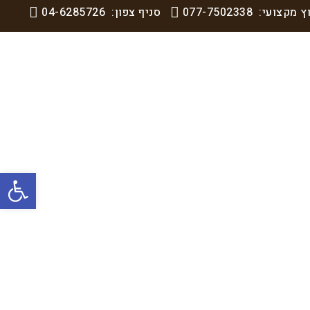
וץ מקצועי:
077-7502338
סניף צפון:
04-6285726
פתח סרגל