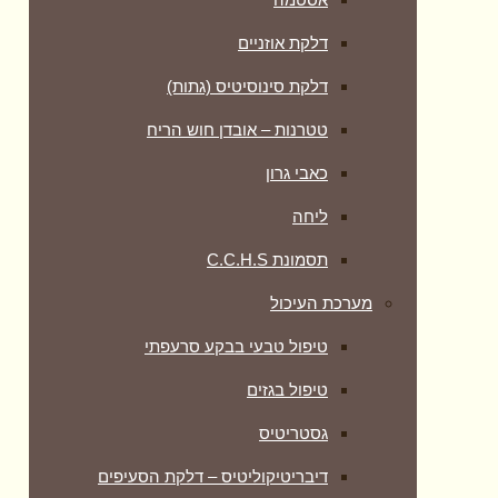
דלקת אוזניים
דלקת סינוסיטיס (גתות)
טטרנות – אובדן חוש הריח
כאבי גרון
ליחה
תסמונת C.C.H.S
מערכת העיכול
טיפול טבעי בבקע סרעפתי
טיפול בגזים
גסטריטיס
דיבריטיקוליטיס – דלקת הסעיפים