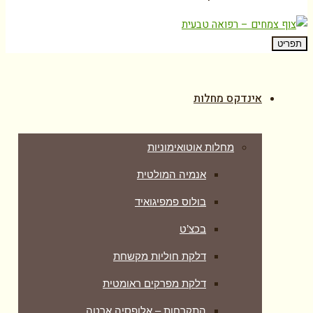
תפריט
אינדקס מחלות
מחלות אוטואימוניות
אנמיה המולטית
בולוס פמפיגואיד
בכצ’ט
דלקת חוליות מקשחת
דלקת מפרקים ראומטית
התקרחות – אלופסיה ארטה