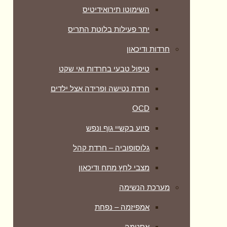
השימוטו תירואידיטיס
יתר פעילות בלוטת התריס
חרדות ודיכאון
טיפול טבעי בחרדות ואי שקט
חרדת נטישה ופרידה אצל ילדים
OCD
סיוע בקשיי גוף ונפש
גלוסופוביה – חרדת קהל
מצבי לחץ מתח ודיכאון
מערכת הנשימה
אמפיזמה – נפחת
אסטמה