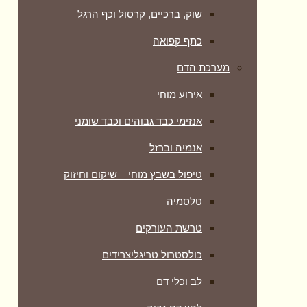
שוק, ברכיים, קרסול וכף הרגל
כתף קפואה
מערכת הדם
אירוע מוחי
אנזימי כבד גבוהים וכבד שומני
אנמיה וברזל
טיפול בשבץ מוחי – שיקום וחיזוק
טלסמיה
טרשת העורקים
כולסטרול טריגליצרידים
לב וכלי דם