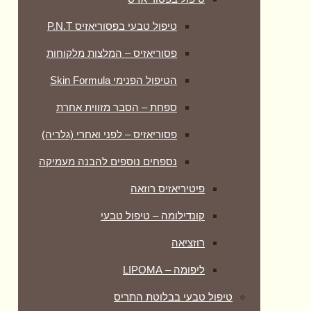
טיפול טבעי בפסוריאזיס P.N.T
פסוריאזיס – המלצות מלקוחות
הטיפול הפנימי Skin Formula
ספחת – הסבר מזווית אחרת
פסוריאזיס – לפני ואחרי (גלריה)
נספחים נוספים להבנה מעמיקה
פיטיריאזיס רוזאה
קונדילומה – טיפול טבעי
רוזציאה
ליפומה – LIPOMA
טיפול טבעי בבלוטת התריס