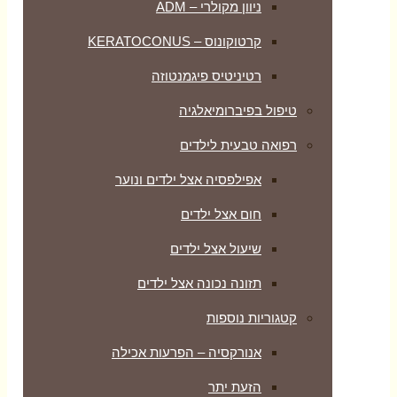
ניוון מקולרי – ADM
קרטוקונוס – KERATOCONUS
רטיניטיס פיגמנטוזה
טיפול בפיברומיאלגיה
רפואה טבעית לילדים
אפילפסיה אצל ילדים ונוער
חום אצל ילדים
שיעול אצל ילדים
תזונה נכונה אצל ילדים
קטגוריות נוספות
אנורקסיה – הפרעות אכילה
הזעת יתר