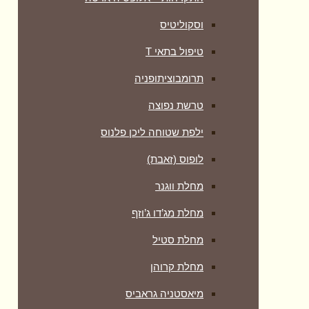
וסקוליטיס
טיפול בתאי T
תרומבוציתופניה
טרשת נפוצה
ילפת שטוחה ליכן פלנוס
לופוס (זאבת)
מחלת ווגנר
מחלת מג’דו ג’וזף
מחלת סטיל
מחלת קרוהן
מיאסטניה גראביס