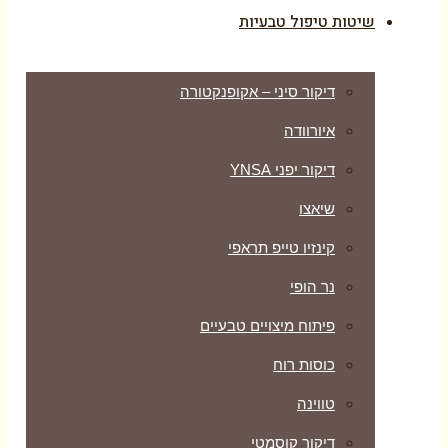
שיטות טיפול טבעיות
דיקור סיני – אקופנקטורה
איורוודה
דיקור יפני YNSA
שיאצו
קינזיו טייפ תראפי
נר הופי
פיתוח מיצויים טבעיים
כוסות רוח
טווינה
דיקור קוסמטי