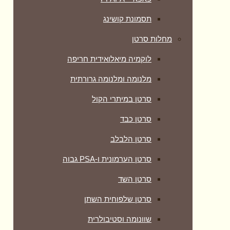
תסמונת קושינג
מחלות סרטן
לוקמיה מיאלואידית חריפה
מלנומה ומלנומה גרורתית
סרטן במיתרי הקול
סרטן כבד
סרטן הלבלב
סרטן הערמונית ו-PSA גבוה
סרטן השד
סרטן שלפוחית השתן
שוונומה וסטיבולרית