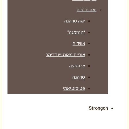
יוגה תרפיה
יוגה סדהנה
“ההזמנה”
אווידיה
אורייה מאונטיין דרימר
אי פגיעה
סדהנה
פטיסוטגאמי
Strongon