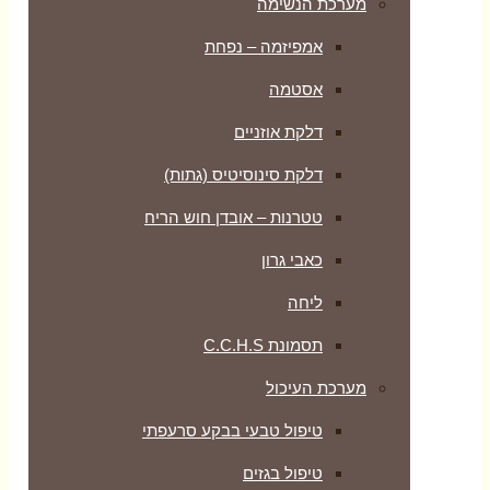
מערכת הנשימה
אמפיזמה – נפחת
אסטמה
דלקת אוזניים
דלקת סינוסיטיס (גתות)
טטרנות – אובדן חוש הריח
כאבי גרון
ליחה
תסמונת C.C.H.S
מערכת העיכול
טיפול טבעי בבקע סרעפתי
טיפול בגזים