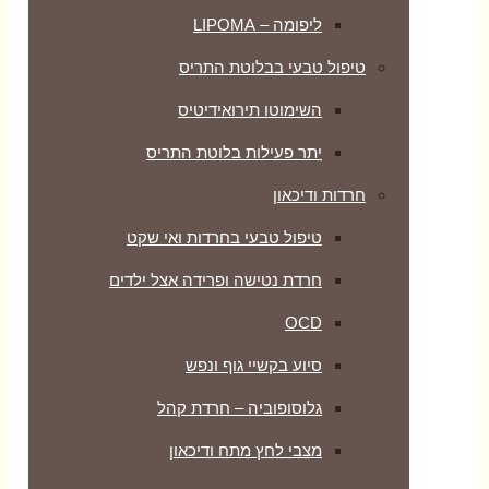
ליפומה – LIPOMA
טיפול טבעי בבלוטת התריס
השימוטו תירואידיטיס
יתר פעילות בלוטת התריס
חרדות ודיכאון
טיפול טבעי בחרדות ואי שקט
חרדת נטישה ופרידה אצל ילדים
OCD
סיוע בקשיי גוף ונפש
גלוסופוביה – חרדת קהל
מצבי לחץ מתח ודיכאון