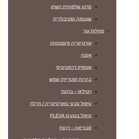
סרטן שלפוחית השתן
שוונומה וסטיבולרית
מחלות עור
אורטיקריה פיגמנטוזה
אקנה
אטופיק דרמטיטיס
בהרות (פטריית) שמש
ויטיליגו – בהקת
טיפול טבעי באורטיקריה / חרלת
טיפול בנגעים PLEVA
סבוריאה – דהנת