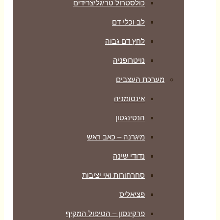
כולסטרול טריגליצרידים
לב וכלי דם
לחץ דם גבוה
נויטרופניה
מערכת העצבים
אינסומניה
הנטינגטון
מיגרנה – כאב ראש
נדודי שינה
סחרחורות ואי יציבות
פציאליס
פרקינסון – הטיפול המקיף