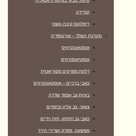
טיפול טבעי בפיסורה אנאלית
קנדידה
ריפלוקס קיבה וושטי
מערכת השלד – אורטופדיה
אוסטאונקרוזיס
אוסטיאופורוזיס
דלקת מפרקים פסוריאטית
כאבי ברכיים – אוסטאונקרוזיס
בעיות גב ועמוד שדרה
צוואר, גב עליון וכתפיים
כאבי גב תחתון, חזה וידיים
מפשעה, מפרק ושרירי הירך