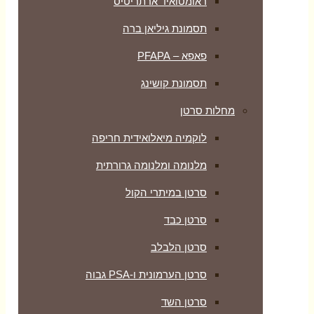
ראומטואיד ארתריטיס
תסמונת גיליאן ברה
פאפא – PFAPA
תסמונת קושינג
מחלות סרטן
לוקמיה מיאלואידית חריפה
מלנומה ומלנומה גרורתית
סרטן במיתרי הקול
סרטן כבד
סרטן הלבלב
סרטן הערמונית ו-PSA גבוה
סרטן השד