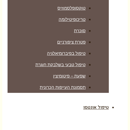
טוקסופלסמוזיס
טריכופיטילומה
סוכרת
פטרת ציפורניים
טיפול בפיברומיאלגיה
טיפול טבעי בשלבקת חוגרת
שפעת – פיטומיצין
תסמונת העייפות הכרונית
טיפול אונטסו