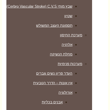
שבץ מוחי Cerbro Vascular Stroke) C.V.S)
שטיון
תסמונת העצב המשולש
מערכת החיסון
אלרגיה
מחלת הנשיקה
מערכות פנימיות
העדר פריון נשים וגברים
אין אונות – הדרך הטבעית
אורולוגיה
אבנים בכליות