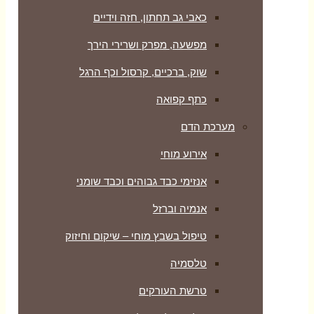
כאבי גב תחתון, חזה וידיים
מפשעה, מפרק ושרירי הירך
שוק, ברכיים, קרסול וכף הרגל
כתף קפואה
מערכת הדם
אירוע מוחי
אנזימי כבד גבוהים וכבד שומני
אנמיה וברזל
טיפול בשבץ מוחי – שיקום וחיזוק
טלסמיה
טרשת העורקים