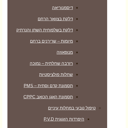
דיסמנוריאה
דלקת בצוואר הרחם
דלקת בשלפוחית השתן והנרתיק
מיומות – שרירנים ברחם
מנופאוזה
רזרבה שחלתית – נמוכה
שחלות פולציסטיות
תסמונת קדם וסתית – PMS
תסמונת האגן הכואב CPPC
טיפול טבעי במחלות עיניים
היפרדות הזגוגית P.V.D