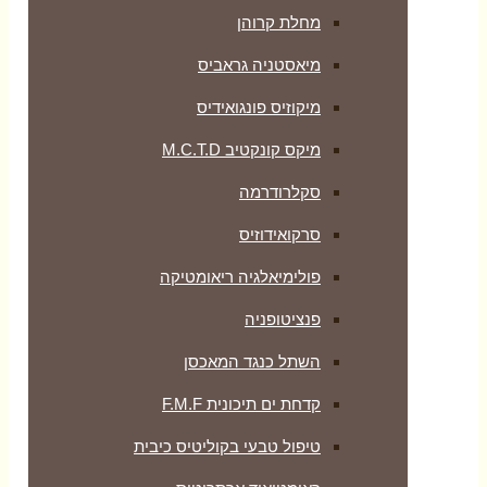
מחלת קרוהן
מיאסטניה גראביס
מיקוזיס פונגואידיס
מיקס קונקטיב M.C.T.D
סקלרודרמה
סרקואידוזיס
פולימיאלגיה ריאומטיקה
‏פנציטופניה
השתל כנגד המאכסן
קדחת ים תיכונית F.M.F
טיפול טבעי בקוליטיס כיבית