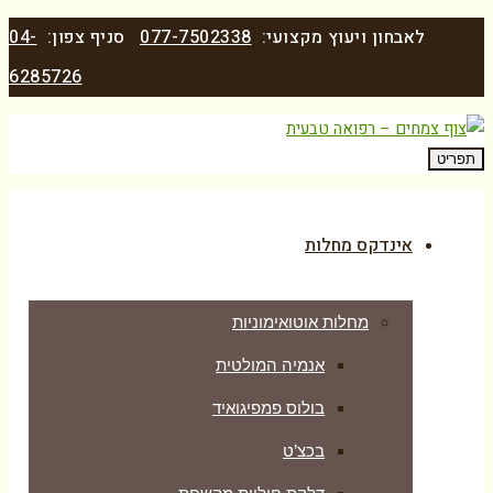
לאבחון ויעוץ מקצועי:
077-7502338
סניף צפון:
04-
6285726
תפריט
אינדקס מחלות
מחלות אוטואימוניות
אנמיה המולטית
בולוס פמפיגואיד
בכצ’ט