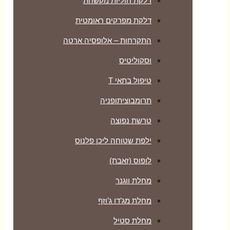
דלקת חוליות מקשחת
דלקת מפרקים ראומטית
התקרחות – אלופסיה ארטה
וסקוליטיס
טיפול בתאי T
תרומבוציתופניה
טרשת נפוצה
ילפת שטוחה ליכן פלנוס
לופוס (זאבת)
מחלת ווגנר
מחלת מג’דו ג’וזף
מחלת סטיל