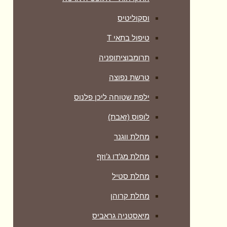
וסקוליטיס
טיפול בתאי T
תרומבוציתופניה
טרשת נפוצה
ילפת שטוחה ליכן פלנוס
לופוס (זאבת)
מחלת ווגנר
מחלת מג’דו ג’וזף
מחלת סטיל
מחלת קרוהן
מיאסטניה גראביס