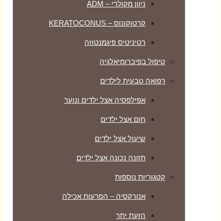
ניוון מקולרי – ADM
קרטוקונוס – KERATOCONUS
רטיניטיס פיגמנטוזה
טיפול בפיברומיאלגיה
רפואה טבעית לילדים
אפילפסיה אצל ילדים ונוער
חום אצל ילדים
שיעול אצל ילדים
תזונה נכונה אצל ילדים
קטגוריות נוספות
אנורקסיה – הפרעות אכילה
הזעת יתר