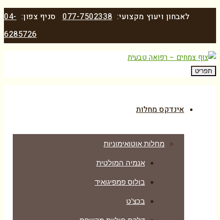
לאבחון ויעוץ מקצועי:
077-7502338
סניף צפון:
04-
6285726
תפריט
אינדקס מחלות
מחלות אוטואימוניות
אנמיה המולטית
בולוס פמפיגואיד
בכצ’ט