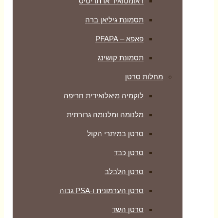
ראומטואיד ארתריטיס
תסמונת גיליאן ברה
פאפא – PFAPA
תסמונת קושינג
מחלות סרטן
לוקמיה מיאלואידית חריפה
מלנומה ומלנומה גרורתית
סרטן במיתרי הקול
סרטן כבד
סרטן הלבלב
סרטן הערמונית ו-PSA גבוה
סרטן השד