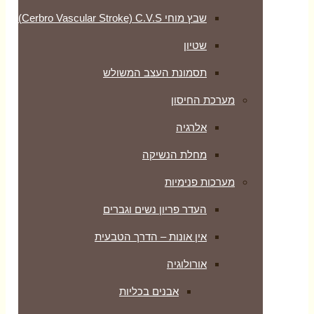
שבץ מוחי Cerbro Vascular Stroke) C.V.S)
שטיון
תסמונת העצב המשולש
מערכת החיסון
אלרגיה
מחלת הנשיקה
מערכות פנימיות
העדר פריון נשים וגברים
אין אונות – הדרך הטבעית
אורולוגיה
אבנים בכליות