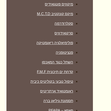
מיקוזיס פונגואידיס
מיקס קונקטיב M.C.T.D
סקלרודרמה
סרקואידוזיס
פולימיאלגיה ריאומטיקה
‏פנציטופניה
השתל כנגד המאכסן
קדחת ים תיכונית F.M.F
טיפול טבעי בקוליטיס כיבית
ראומטואיד ארתריטיס
תסמונת גיליאן ברה
פאפא – PFAPA