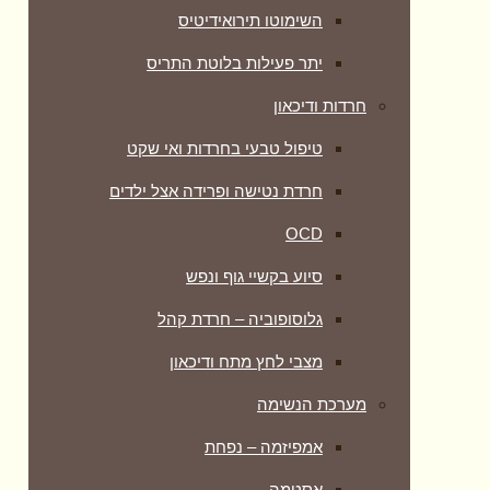
השימוטו תירואידיטיס
יתר פעילות בלוטת התריס
חרדות ודיכאון
טיפול טבעי בחרדות ואי שקט
חרדת נטישה ופרידה אצל ילדים
OCD
סיוע בקשיי גוף ונפש
גלוסופוביה – חרדת קהל
מצבי לחץ מתח ודיכאון
מערכת הנשימה
אמפיזמה – נפחת
אסטמה