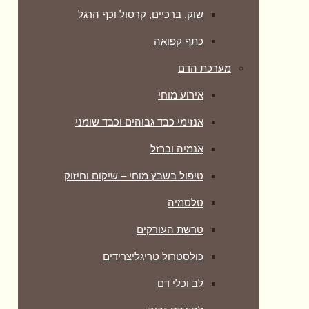
שוק, ברכיים, קרסול וכף הרגל
כתף קפואה
מערכת הדם
אירוע מוחי
אנזימי כבד גבוהים וכבד שומני
אנמיה וברזל
טיפול בשבץ מוחי – שיקום וחיזוק
טלסמיה
טרשת העורקים
כולסטרול טריגליצרידים
לב וכלי דם