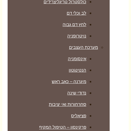
כולסטרול טריגליצרידים
לב וכלי דם
לחץ דם גבוה
נויטרופניה
מערכת העצבים
אינסומניה
הנטינגטון
מיגרנה – כאב ראש
נדודי שינה
סחרחורות ואי יציבות
פציאליס
פרקינסון – הטיפול המקיף