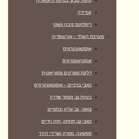
טיפול טבעי בפיסורה אנאלית
קנדידה
ריפלוקס קיבה וושטי
מערכת השלד – אורטופדיה
אוסטאונקרוזיס
אוסטיאופורוזיס
דלקת מפרקים פסוריאטית
כאבי ברכיים – אוסטאונקרוזיס
בעיות גב ועמוד שדרה
צוואר, גב עליון וכתפיים
כאבי גב תחתון, חזה וידיים
מפשעה, מפרק ושרירי הירך