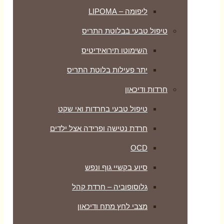
ליפומה – LIPOMA
טיפול טבעי בבלוטת התריס
השימוטו תירואידיטיס
יתר פעילות בלוטת התריס
חרדות ודיכאון
טיפול טבעי בחרדות ואי שקט
חרדת נטישה ופרידה אצל ילדים
OCD
סיוע בקשיי גוף ונפש
גלוסופוביה – חרדת קהל
מצבי לחץ מתח ודיכאון