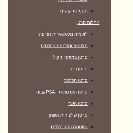
תסמונת קושינג
מחלות סרטן
לוקמיה מיאלואידית חריפה
מלנומה ומלנומה גרורתית
סרטן במיתרי הקול
סרטן כבד
סרטן הלבלב
סרטן הערמונית ו-PSA גבוה
סרטן השד
סרטן שלפוחית השתן
שוונומה וסטיבולרית