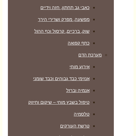
כאבי גב תחתון, חזה וידיים
מפשעה, מפרק ושרירי הירך
שוק, ברכיים, קרסול וכף הרגל
כתף קפואה
מערכת הדם
אירוע מוחי
אנזימי כבד גבוהים וכבד שומני
אנמיה וברזל
טיפול בשבץ מוחי – שיקום וחיזוק
טלסמיה
טרשת העורקים