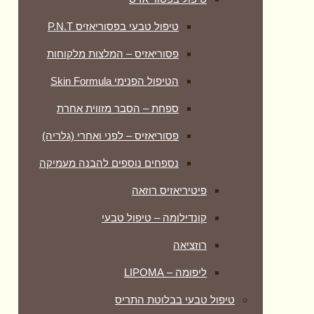
טיפול טבעי בפסוריאזיס P.N.T
פסוריאזיס – המלצות מלקוחות
הטיפול הפנימי Skin Formula
ספחת – הסבר מזווית אחרת
פסוריאזיס – לפני ואחרי (גלריה)
נספחים נוספים להבנה מעמיקה
פיטיריאזיס רוזאה
קונדילומה – טיפול טבעי
רוזציאה
ליפומה – LIPOMA
טיפול טבעי בבלוטת התריס