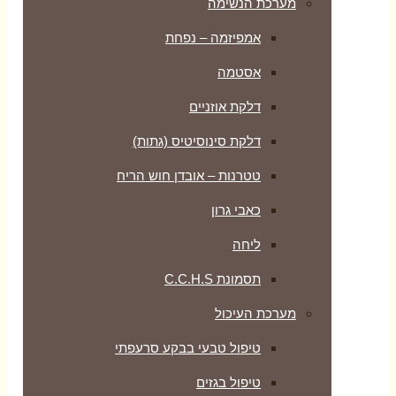
מערכת הנשימה
אמפיזמה – נפחת
אסטמה
דלקת אוזניים
דלקת סינוסיטיס (גתות)
טטרנות – אובדן חוש הריח
כאבי גרון
ליחה
תסמונת C.C.H.S
מערכת העיכול
טיפול טבעי בבקע סרעפתי
טיפול בגזים