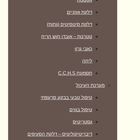
דלקת אוזניים
דלקת סינוסיטיס (גתות)
טטרנות – אובדן חוש הריח
כאבי גרון
ליחה
תסמונת C.C.H.S
מערכת העיכול
טיפול טבעי בבקע סרעפתי
טיפול בגזים
גסטריטיס
דיבריטיקוליטיס – דלקת הסעיפים