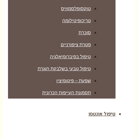
טוקסופלסמוזיס
טריכופיטילומה
סוכרת
פטרת ציפורניים
טיפול בפיברומיאלגיה
טיפול טבעי בשלבקת חוגרת
שפעת – פיטומיצין
תסמונת העייפות הכרונית
טיפול אונטסו