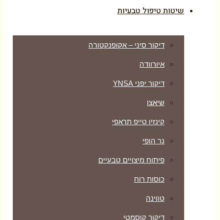
שיטות טיפול טבעיות
דיקור סיני – אקופנקטורה
איורוודה
דיקור יפני YNSA
שיאצו
קינזיו טייפ תראפי
נר הופי
פיתוח מיצויים טבעיים
כוסות רוח
טווינה
דיקור קוסמטי