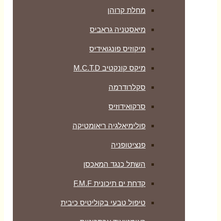
מחלת קרוהן
מיאסטניה גראביס
מיקוזיס פונגואידיס
מיקס קונקטיב M.C.T.D
סקלרודרמה
סרקואידוזיס
פולימיאלגיה ריאומטיקה
‏פנציטופניה
השתל כנגד המאכסן
קדחת ים תיכונית F.M.F
טיפול טבעי בקוליטיס כיבית