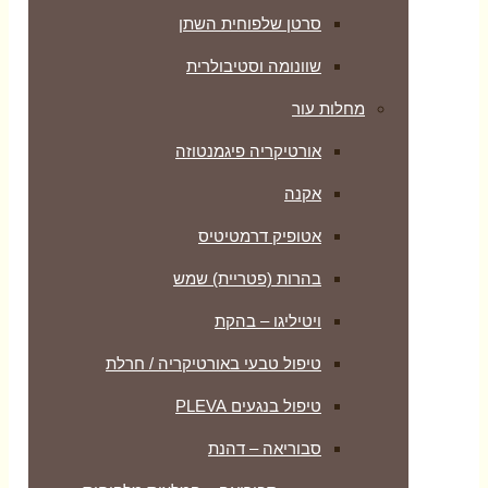
סרטן שלפוחית השתן
שוונומה וסטיבולרית
מחלות עור
אורטיקריה פיגמנטוזה
אקנה
אטופיק דרמטיטיס
בהרות (פטריית) שמש
ויטיליגו – בהקת
טיפול טבעי באורטיקריה / חרלת
טיפול בנגעים PLEVA
סבוריאה – דהנת