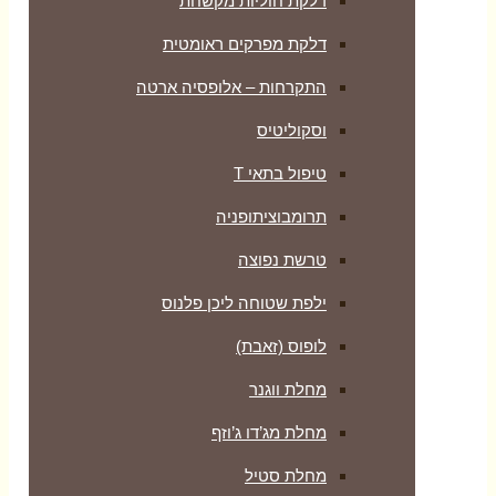
דלקת חוליות מקשחת
דלקת מפרקים ראומטית
התקרחות – אלופסיה ארטה
וסקוליטיס
טיפול בתאי T
תרומבוציתופניה
טרשת נפוצה
ילפת שטוחה ליכן פלנוס
לופוס (זאבת)
מחלת ווגנר
מחלת מג’דו ג’וזף
מחלת סטיל