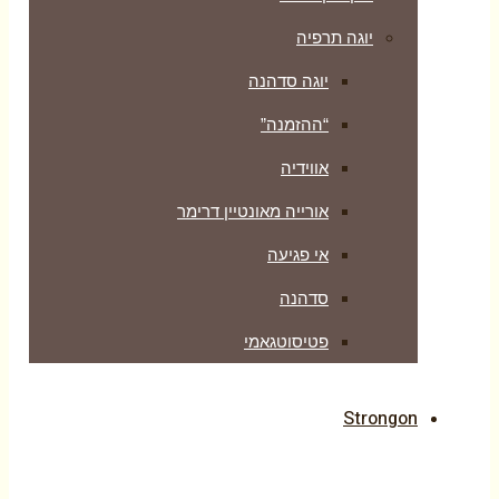
יוגה תרפיה
יוגה סדהנה
“ההזמנה”
אווידיה
אורייה מאונטיין דרימר
אי פגיעה
סדהנה
פטיסוטגאמי
Strongon