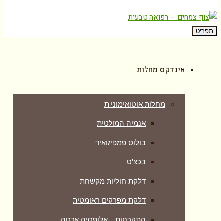
תפריט
אינדקס מחלות
מחלות אוטואימוניות
אנמיה המולטית
בולוס פמפיגואיד
בכצ’ט
דלקת חוליות מקשחת
דלקת מפרקים ראומטית
התקרחות – אלופסיה ארטה