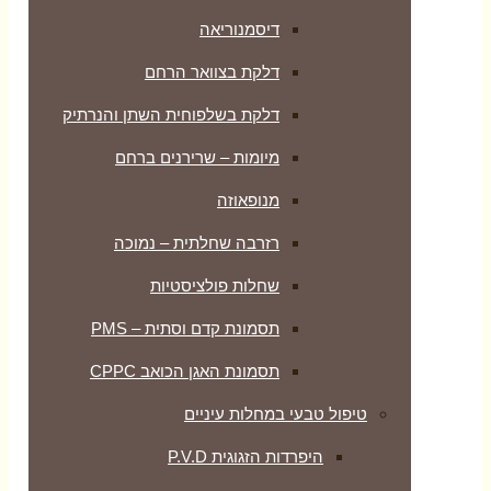
דיסמנוריאה
דלקת בצוואר הרחם
דלקת בשלפוחית השתן והנרתיק
מיומות – שרירנים ברחם
מנופאוזה
רזרבה שחלתית – נמוכה
שחלות פולציסטיות
תסמונת קדם וסתית – PMS
תסמונת האגן הכואב CPPC
טיפול טבעי במחלות עיניים
היפרדות הזגוגית P.V.D