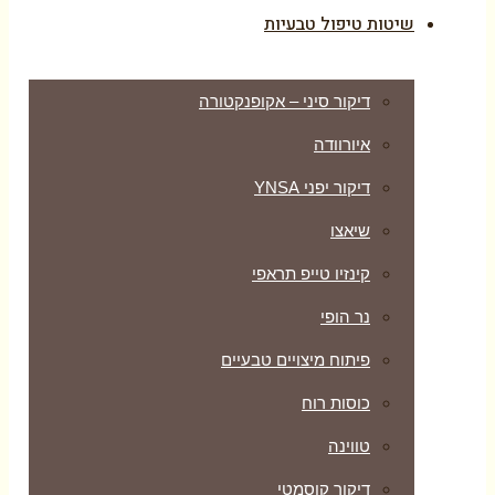
שיטות טיפול טבעיות
דיקור סיני – אקופנקטורה
איורוודה
דיקור יפני YNSA
שיאצו
קינזיו טייפ תראפי
נר הופי
פיתוח מיצויים טבעיים
כוסות רוח
טווינה
דיקור קוסמטי