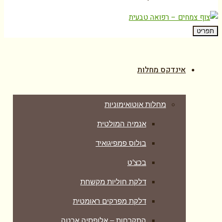
תפריט
אינדקס מחלות
מחלות אוטואימוניות
אנמיה המולטית
בולוס פמפיגואיד
בכצ’ט
דלקת חוליות מקשחת
דלקת מפרקים ראומטית
התקרחות – אלופסיה ארטה