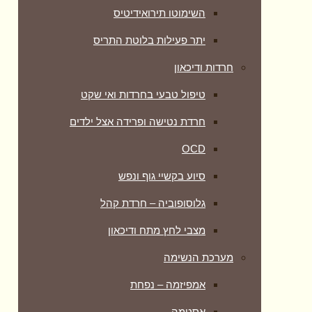
השימוטו תירואידיטיס
יתר פעילות בלוטת התריס
חרדות ודיכאון
טיפול טבעי בחרדות ואי שקט
חרדת נטישה ופרידה אצל ילדים
OCD
סיוע בקשיי גוף ונפש
גלוסופוביה – חרדת קהל
מצבי לחץ מתח ודיכאון
מערכת הנשימה
אמפיזמה – נפחת
אסטמה