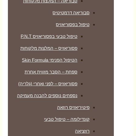
סבוריאה – המלצות מלקוחות
סבוריאה דרמטיטיס
טיפול בפסוריאזיס
טיפול טבעי בפסוריאזיס P.N.T
פסוריאזיס – המלצות מלקוחות
הטיפול הפנימי Skin Formula
ספחת – הסבר מזווית אחרת
פסוריאזיס – לפני ואחרי (גלריה)
נספחים נוספים להבנה מעמיקה
פיטיריאזיס רוזאה
קונדילומה – טיפול טבעי
רוזציאה