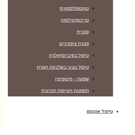
טוקסופלסמוזיס
טריכופיטילומה
סוכרת
פטרת ציפורניים
טיפול בפיברומיאלגיה
טיפול טבעי בשלבקת חוגרת
שפעת – פיטומיצין
תסמונת העייפות הכרונית
טיפול אונטסו