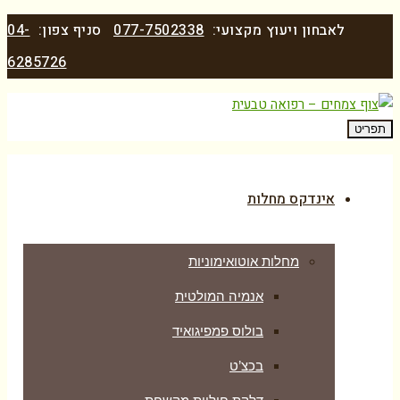
לאבחון ויעוץ מקצועי:
077-7502338
סניף צפון:
04-
6285726
תפריט
אינדקס מחלות
מחלות אוטואימוניות
אנמיה המולטית
בולוס פמפיגואיד
בכצ’ט