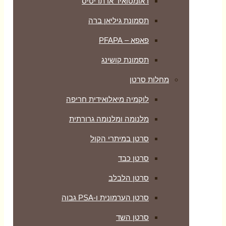
ראומטואיד ארתריטיס
תסמונת גיליאן ברה
פאפא – PFAPA
תסמונת קושינג
מחלות סרטן
לוקמיה מיאלואידית חריפה
מלנומה ומלנומה גרורתית
סרטן במיתרי הקול
סרטן כבד
סרטן הלבלב
סרטן הערמונית ו-PSA גבוה
סרטן השד