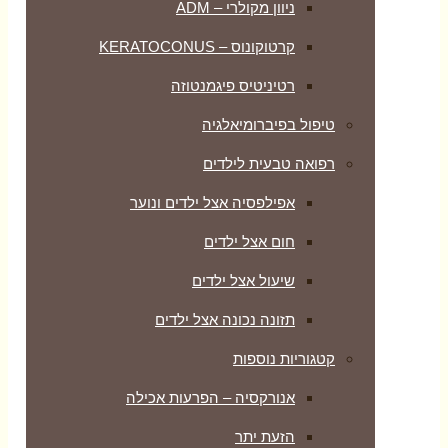
ניוון מקולרי – ADM
קרטוקונוס – KERATOCONUS
רטיניטיס פיגמנטוזה
טיפול בפיברומיאלגיה
רפואה טבעית לילדים
אפילפסיה אצל ילדים ונוער
חום אצל ילדים
שיעול אצל ילדים
תזונה נכונה אצל ילדים
קטגוריות נוספות
אנורקסיה – הפרעות אכילה
הזעת יתר