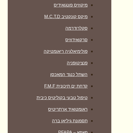
מיקוזיס פונגואידיס
מיקס קונקטיב M.C.T.D
סקלרודרמה
סרקואידוזיס
פולימיאלגיה ריאומטיקה
‏פנציטופניה
השתל כנגד המאכסן
קדחת ים תיכונית F.M.F
טיפול טבעי בקוליטיס כיבית
ראומטואיד ארתריטיס
תסמונת גיליאן ברה
פאפא – PFAPA