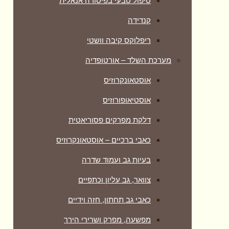
טיפול טבעי בפיסורה אנאלית
קנדידה
ריפלוקס קיבה וושטי
מערכת השלד – אורטופדיה
אוסטאונקרוזיס
אוסטיאופורוזיס
דלקת מפרקים פסוריאטית
כאבי ברכיים – אוסטאונקרוזיס
בעיות גב ועמוד שדרה
צוואר, גב עליון וכתפיים
כאבי גב תחתון, חזה וידיים
מפשעה, מפרק ושרירי הירך