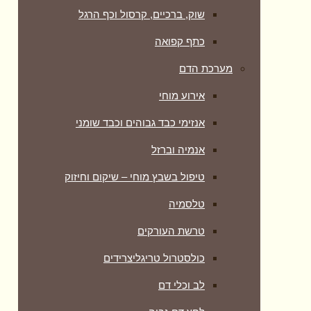
שוק, ברכיים, קרסול וכף הרגל
כתף קפואה
מערכת הדם
אירוע מוחי
אנזימי כבד גבוהים וכבד שומני
אנמיה וברזל
טיפול בשבץ מוחי – שיקום וחיזוק
טלסמיה
טרשת העורקים
כולסטרול טריגליצרידים
לב וכלי דם