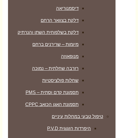
דיסמנוריאה
דלקת בצוואר הרחם
דלקת בשלפוחית השתן והנרתיק
מיומות – שרירנים ברחם
מנופאוזה
רזרבה שחלתית – נמוכה
שחלות פולציסטיות
תסמונת קדם וסתית – PMS
תסמונת האגן הכואב CPPC
טיפול טבעי במחלות עיניים
היפרדות הזגוגית P.V.D