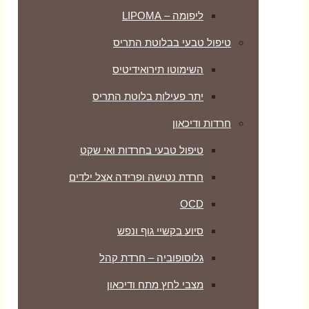
ליפומה – LIPOMA
טיפול טבעי בבלוטת התריס
השימוטו תירואידיטיס
יתר פעילות בלוטת התריס
חרדות ודיכאון
טיפול טבעי בחרדות ואי שקט
חרדת נטישה ופרידה אצל ילדים
OCD
סיוע בקשיי גוף ונפש
גלוסופוביה – חרדת קהל
מצבי לחץ מתח ודיכאון