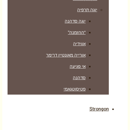
יוגה תרפיה
יוגה סדהנה
“ההזמנה”
אווידיה
אורייה מאונטיין דרימר
אי פגיעה
סדהנה
פטיסוטגאמי
Strongon