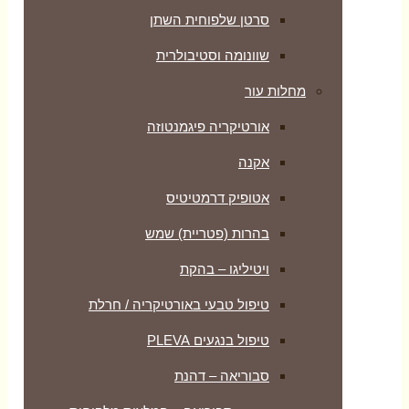
סרטן שלפוחית השתן
שוונומה וסטיבולרית
מחלות עור
אורטיקריה פיגמנטוזה
אקנה
אטופיק דרמטיטיס
בהרות (פטריית) שמש
ויטיליגו – בהקת
טיפול טבעי באורטיקריה / חרלת
טיפול בנגעים PLEVA
סבוריאה – דהנת