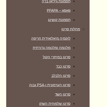
תסמונת גיליאן ברה
פאפא – PFAPA
תסמונת קושינג
מחלות סרטן
לוקמיה מיאלואידית חריפה
מלנומה ומלנומה גרורתית
סרטן במיתרי הקול
סרטן כבד
סרטן הלבלב
סרטן הערמונית ו-PSA גבוה
סרטן השד
סרטן שלפוחית השתן