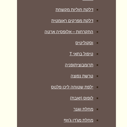
דלקת חוליות מקשחת
דלקת מפרקים ראומטית
התקרחות – אלופסיה ארטה
וסקוליטיס
טיפול בתאי T
תרומבוציתופניה
טרשת נפוצה
ילפת שטוחה ליכן פלנוס
לופוס (זאבת)
מחלת ווגנר
מחלת מג’דו ג’וזף