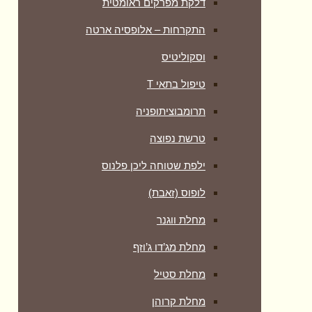
דלקת מפרקים ראומטית
התקרחות – אלופסיה ארטה
וסקוליטיס
טיפול בתאי T
תרומבוציתופניה
טרשת נפוצה
ילפת שטוחה ליכן פלנוס
לופוס (זאבת)
מחלת ווגנר
מחלת מג’דו ג’וזף
מחלת סטיל
מחלת קרוהן