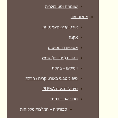
שוונומה וסטיבולרית
מחלות עור
אורטיקריה פיגמנטוזה
אקנה
אטופיק דרמטיטיס
בהרות (פטריית) שמש
ויטיליגו – בהקת
טיפול טבעי באורטיקריה / חרלת
טיפול בנגעים PLEVA
סבוריאה – דהנת
סבוריאה – המלצות מלקוחות