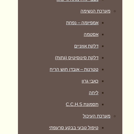
מערכת הנשימה
אמפיזמה – נפחת
אסטמה
דלקת אוזניים
דלקת סינוסיטיס (גתות)
טטרנות – אובדן חוש הריח
כאבי גרון
ליחה
תסמונת C.C.H.S
מערכת העיכול
טיפול טבעי בבקע סרעפתי