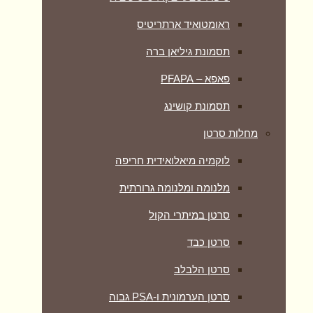
ראומטואיד ארתריטיס
תסמונת גיליאן ברה
פאפא – PFAPA
תסמונת קושינג
מחלות סרטן
לוקמיה מיאלואידית חריפה
מלנומה ומלנומה גרורתית
סרטן במיתרי הקול
סרטן כבד
סרטן הלבלב
סרטן הערמונית ו-PSA גבוה