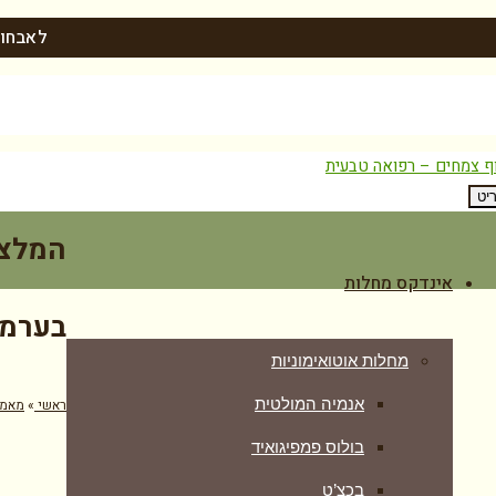
לאבחון
יט
המלצת
אינדקס מחלות
בערמו
מחלות אוטואימוניות
אנמיה המולטית
ראשי
»
מאמר
בולוס פמפיגואיד
בכצ’ט