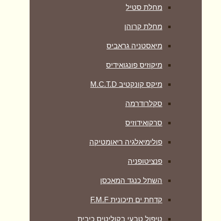
מחלת סטיל
מחלת קרוהן
מיאסטניה גראביס
מיקוזיס פונגואידיס
מיקס קונקטיב M.C.T.D
סקלרודרמה
סרקואידוזיס
פולימיאלגיה ריאומטיקה
‏פנציטופניה
השתל כנגד המאכסן
קדחת ים תיכונית F.M.F
טיפול טבעי בקוליטיס כיבית