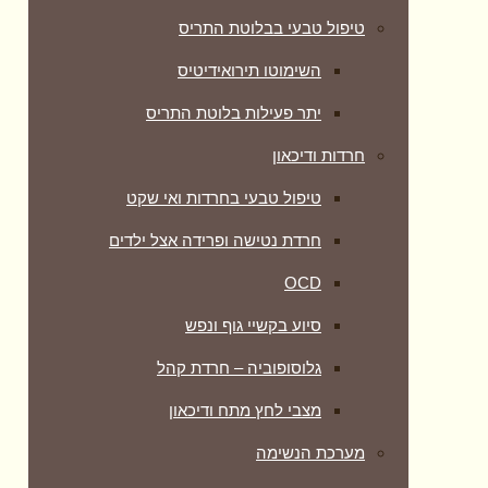
טיפול טבעי בבלוטת התריס
השימוטו תירואידיטיס
יתר פעילות בלוטת התריס
חרדות ודיכאון
טיפול טבעי בחרדות ואי שקט
חרדת נטישה ופרידה אצל ילדים
OCD
סיוע בקשיי גוף ונפש
גלוסופוביה – חרדת קהל
מצבי לחץ מתח ודיכאון
מערכת הנשימה