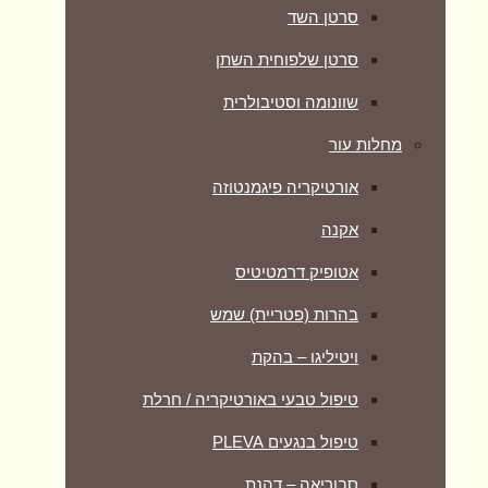
סרטן השד
סרטן שלפוחית השתן
שוונומה וסטיבולרית
מחלות עור
אורטיקריה פיגמנטוזה
אקנה
אטופיק דרמטיטיס
בהרות (פטריית) שמש
ויטיליגו – בהקת
טיפול טבעי באורטיקריה / חרלת
טיפול בנגעים PLEVA
סבוריאה – דהנת