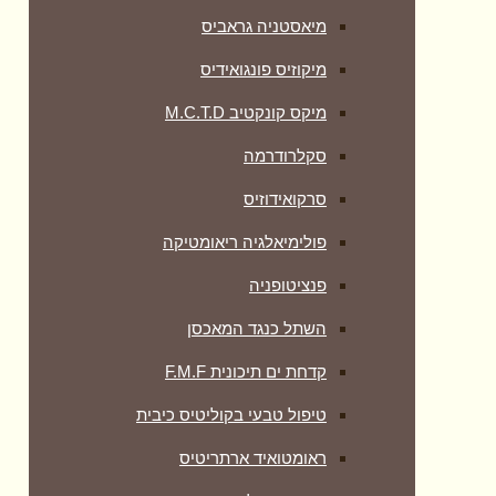
מיאסטניה גראביס
מיקוזיס פונגואידיס
מיקס קונקטיב M.C.T.D
סקלרודרמה
סרקואידוזיס
פולימיאלגיה ריאומטיקה
‏פנציטופניה
השתל כנגד המאכסן
קדחת ים תיכונית F.M.F
טיפול טבעי בקוליטיס כיבית
ראומטואיד ארתריטיס