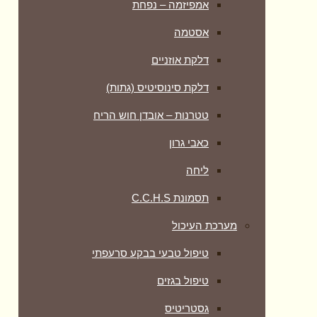
אמפיזמה – נפחת
אסטמה
דלקת אוזניים
דלקת סינוסיטיס (גתות)
טטרנות – אובדן חוש הריח
כאבי גרון
ליחה
תסמונת C.C.H.S
מערכת העיכול
טיפול טבעי בבקע סרעפתי
טיפול בגזים
גסטריטיס