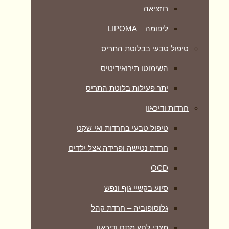
רוזציאה
ליפומה – LIPOMA
טיפול טבעי בבלוטת התריס
השימוטו תירואידיטיס
יתר פעילות בלוטת התריס
חרדות ודיכאון
טיפול טבעי בחרדות ואי שקט
חרדת נטישה ופרידה אצל ילדים
OCD
סיוע בקשיי גוף ונפש
גלוסופוביה – חרדת קהל
מצבי לחץ מתח ודיכאון