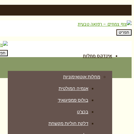
תפריט
תפר
אינדקס מחלות
מחלות אוטואימוניות
אנמיה המולטית
בולוס פמפיגואיד
בכצ’ט
דלקת חוליות מקשחת